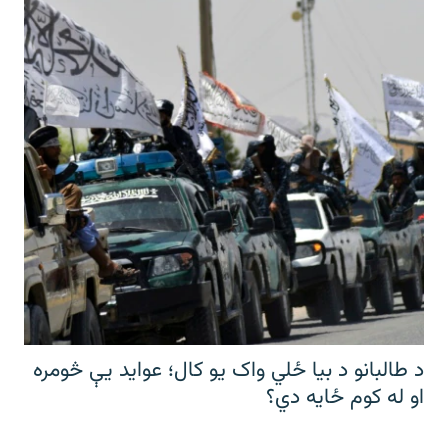
د طالبانو د بیا ځلي واک یو کال؛ عواید یې څومره
او له کوم ځایه دي؟