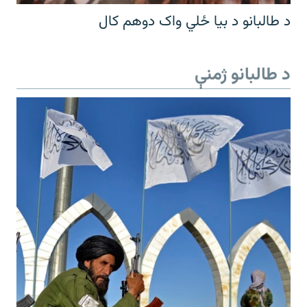
د طالبانو د بیا ځلي واک دوهم کال
د طالبانو ژمنې