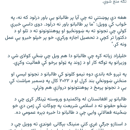
تګه منع شوې.
هغه دې پوښتنې ته چې آیا پر طالبانو یې باور درلود که نه، په
ځواب کې وویل: "ما پر طالبانو باور نه درلود. دوی داسې خبرې
کولې چې نجونو ته به ښوونځیو او پوهنتونونو ته د تلو او د
دکتورا تر کچې د تحصیل اجازه ورکړي، خو پر خپلو خبرو یې عمل
ونه کړ."
خلیلزاد زیاته کړه چې طالبانو دا هم ویل چې ښځې کولای شي د
وزیرانو په توګه کار او د ژوند په ټولو برخو کې فعالیت وکړي.
په تېرو څه باندې دوه نیمو کلونو کې طالبانو د نجونو لیسې او
منځني ښوونځي بند کړل او د ۲۰۲۲ کال په ډسمبر میاشت کې
یې د نجونو پرمخ د پوهنتونونو دروازې هم وتړلې.
طالبانو پر افغانستان له واکمنېدو وروسته ټینګار کړی چې د
ښځو حقونو ته د اسلامي شریعت په چوکاټ کې ژمن دي خو
ښځینه فعالانې وايي چې د طالبانو دا خبره ډېره عمومي ده.
د استازو جرګې غړي کتي منینګ بېګانۍ غونډې ته وویل چې د