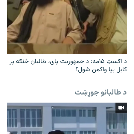
د اګسټ ۱۵مه: د جمهوریت پای، طالبان څنګه پر
کابل بیا واکمن شول؟
د طالبانو جوړښت