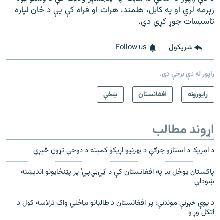
زېرمه لري او په کابل، هلمند، هرات او فراه کې یې د ځان لپاره
تاسیسات جوړ کړي دي.
شريکول
Follow us
راپور له دې برخې دی.
راپورونه
افغانستان
ښځې
اړوند مطالب
د امریکا د استازو جرګې د بهرنیو اړیکو کمېټه د دوحې تړون څېړي
پاکستان یوځل بیا په افغانستان کې د 'ټي‌ټي‌پي' پر پټنځایونو اندېښنه
ښودلې
د یوې څېړنې موندنې: پر افغانستان د طالبانو بياځلي واک ترلاسه کول د
اټکل وړ و