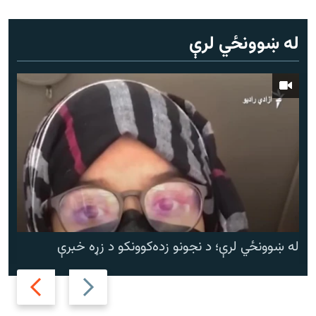
له ښوونځي لرې
له ښوونځي لرې؛ د نجونو زده‌کوونکو د زړه خبرې
Next
Previous
slide
slide