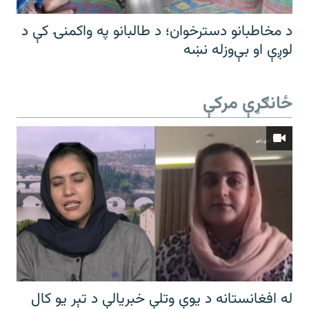
د مخاطبانو دسترخوان؛ د طالبانو په واکمنۍ کې د
لوږې او بې‌وزله نښه
ځانګړې مرکې
له افغانستانه د یوې وتلې خبریالې د تېر يو کال