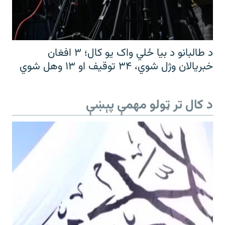
د طالبانو د بیا ځلي واک یو کال؛ ۳ افغان
خبریالان وژل شوي، ۳۴ توقیف او ۱۳ وهل شوي
د کال تر ټولو مهمې پېښې