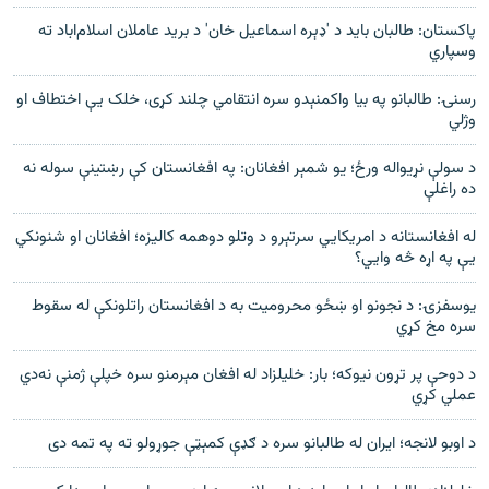
​​​​​​​پاکستان: طالبان باید د 'ډېره اسماعیل خان' د برید عاملان اسلام‌اباد ته
وسپاري
رسنۍ: طالبانو په بیا واکمنېدو سره انتقامي چلند کړی، خلک یې اختطاف او
وژلي
د سولې نړیواله ورځ؛ یو شمېر افغانان: په افغانستان کې رښتینې سوله نه
ده راغلې
له افغانستانه د امریکايي سرتېرو د وتلو دوهمه کالیزه؛ افغانان او شنونکي
یې په اړه څه وايي؟
یوسفزۍ: د نجونو او ښځو محرومیت به د افغانستان راتلونکې له سقوط
سره مخ کړي
د دوحې پر تړون نیوکه؛ بار: خليلزاد له افغان مېرمنو سره خپلې ژمنې نه‌دي
عملي کړي
د اوبو لانجه؛ ایران له طالبانو سره د ګډې کمېټې جوړولو ته په تمه دی