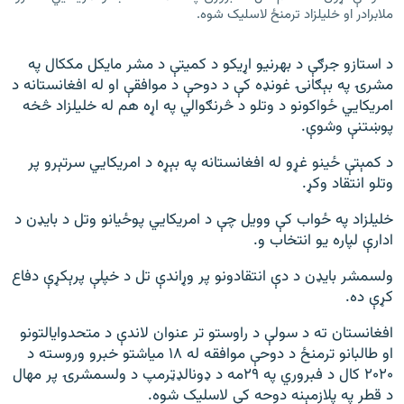
ملابرادر او خلیلزاد ترمنځ لاسلیک شوه.
د استازو جرګې د بهرنیو اړیکو د کمیتې د مشر مایکل مککال په
مشرۍ په بېګانۍ غونډه کې د دوحې د موافقې او له افغانستانه د
امریکايي ځواکونو د وتلو د څرنګوالي په اړه هم له خلیلزاد څخه
پوښتنې وشوې.
د کمېتې ځینو غړو له افغانستانه په بېړه د امریکايي سرتېرو پر
وتلو انتقاد وکړ.
خلیلزاد په ځواب کې وویل چې د امریکايي پوځیانو وتل د بایډن د
ادارې لپاره یو انتخاب و.
ولسمشر بایډن د دې انتقادونو پر وړاندې تل د خپلې پرېکړې دفاع
کړې ده.
افغانستان ته د سولې د راوستو تر عنوان لاندې د متحدوایالتونو
او طالبانو ترمنځ د دوحې موافقه له ۱۸ میاشتو خبرو وروسته د
۲۰۲۰ کال د فبروري په ۲۹مه د ډونالډټرمپ د ولسمشرۍ پر مهال
د قطر په پلازمېنه دوحه کې لاسلیک شوه.