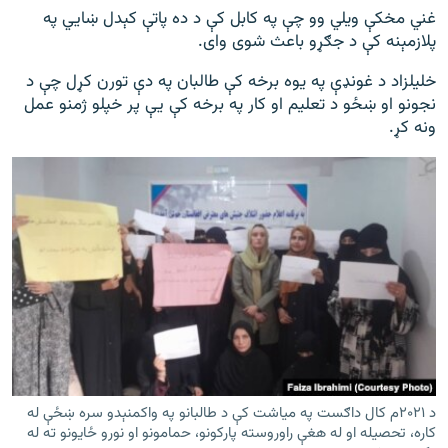
غني مخکې ویلي وو چې په کابل کې د ده پاتې کېدل ښايي په
پلازمېنه کې د جګړو باعث شوی وای.
خلیلزاد د غونډې په یوه برخه کې طالبان په دې تورن کړل چې د
نجونو او ښځو د تعلیم او کار په برخه کې یې پر خپلو ژمنو عمل
ونه کړ.
د ۲۰۲۱م کال داګست په میاشت کې د طالبانو په واکمنېدو سره ښځې له
کاره، تحصیله او له هغې راوروسته پارکونو، حمامونو او نورو ځایونو ته له