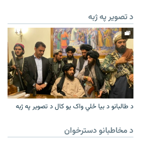
د تصویر په ژبه
د طالبانو د بیا ځلي واک یو کال د تصویر په ژبه
د مخاطبانو دسترخوان