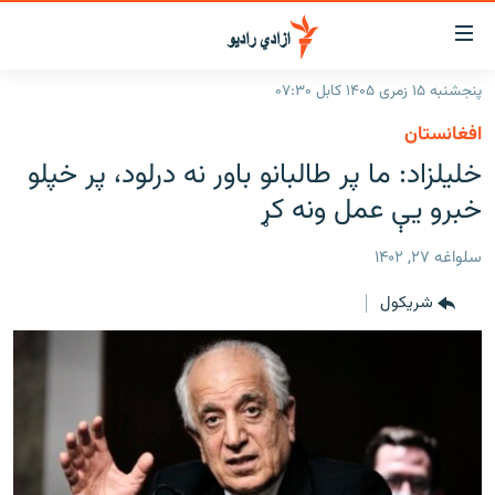
اسرسۍ
ړ
پنجشنبه ۱۵ زمری ۱۴۰۵ کابل ۰۷:۳۰
ېنکونه
کورپاڼه
افغانستان
صلي
راپورونه
خلیلزاد: ما پر طالبانو باور نه درلود، پر خپلو
تن
خبرونه
افغانستان
خبرو یې عمل ونه کړ
ه
رتلل
د خپرونو جدول
سیمه
افغانستان
صلي
سلواغه ۲۷, ۱۴۰۲
مرکې
نړۍ
منځنی ختیځ
ېنو
شريکول
ه
اونیزې خپرونې
نړۍ
رتلل
انځوریزه برخه
ټون
ورزش
اڼې
ه
د کډوالۍ بحران
راجعه
'کووېډ-۱۹'