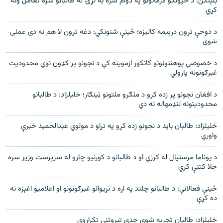
بلېنکن: د ځپونکو فرمانونو په دوام سره به نړۍ له طالبانو سره تعامل ونه
کړي
د دوحې تړون درېیمه کالیزه؛ ځینې شنونکي: دغه تړون لا هم نه دی عملی
شوی
د خصوصي پوهنتونونو کانکور ازموینه کې د نجونو پر ګډون نوي محدودیت
غبرګونونه پارولي
د افغان نجونو پر زده کړو د ملګرو ملتونو ټینګار؛ خلیلزاد: د طالبانو
محدودیتونه لنډمهاله نه دي
خلیلزاد: طالبان باید د نجونو زده کړو په تړاو د مولوي عبدالحمید خبرې
واوري
د يوناما مرستيال له کرزي او د طالبانو د کورنيو چارو له سرپرست وزير سره
جلا کتنې کړي
ځینې فعالانې: د طالبانو چلند په اړه د نړیوالو غبرګونونو او اعلامیو اغېزه نه
ده کړې
خلیلزاد: طالبان تجربه شوې جدي تېروتنې تکراروي