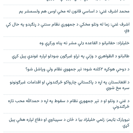
محمد اشرف غني: د اساسي قانون له مخې اوس هم ولسمشر يم
اشرف غني: زما له وتلو مخکې د جمهوري نظام ستنې د ړنګېدو په حال کې
وې
خليلزاد: حقانيانو د القاعده ډلې مشر ته پناه ورکړې وه
طالبانو د الظواهري د وژنې په تړاو غبرګون ښودلو لپاره غونډې پیل کړي
د دوحې هوکړه ۲کلنه شوه؛ تېر جمهوي نظام ولې وپاشل شو؟
د افغانستان په اړه د پاکستاني چارواکو څرګندونې او اقدامات غبرګونونو
سره مخ شوي
د غني د وتلو او د تېر جمهوري نظام د سقوط په اړه د حمدالله محب تازه
څرګندونې
نیویارک ټایمز: زلمي خلیلزاد بیا د ځان د سپیناوي او دفاع لپاره هڅې پیل
کړي