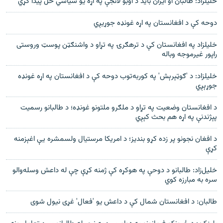
خلیلزاد: طالبان او ایران باید د اوبو لانجې په اړه یو سیاسي حل پیدا کړي
دوحه کې د افغانستان په اړه غونډه جوړيږي
خلیلزاد په افغانستان کې د ترهګرۍ په تړاو د واشنګټن پوسټ وروستی
راپور غیرموجه وباله
خليلزاد: د 'ګوټېرېش' په کوربه‌توب دوحه کې د افغانستان په اړه غونډه
جوړېږي
د افغانستان وضعیت په تړاو د ملګرو ملتونو غونډه؛ د طالبانو رسمیت
پېژندنې په اړه هم بحث کېږي
د افغان نجونو پر زده کړو بندیز؛ د امریکا مرستیال ولسمشره یې اغېزمنه
کړې
خليل‌زاد: طالبانو د دوحې په هوکړه کې ژمنه کړې چې له داعش وسله‌والو
سره به مبارزه کوي
طالبان: د افغانستان شمال کې د داعش یو 'فعال' غړی نیول شوی