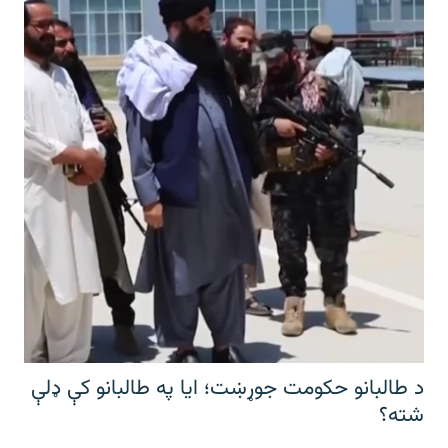
د طالبانو حکومت جوړښت؛ ایا په طالبانو کې ډلې
شته؟