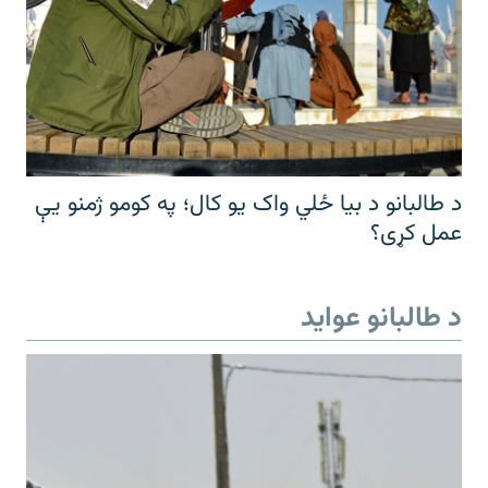
د طالبانو د بیا ځلي واک یو کال؛ په کومو ژمنو یې
عمل کړی؟
د طالبانو عواید