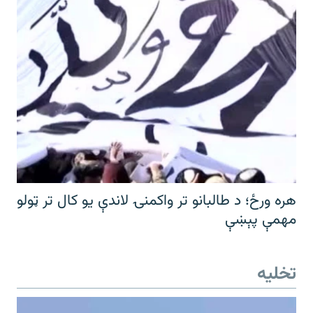
هره ورځ؛ د طالبانو تر واکمنۍ لاندې یو کال تر ټولو
مهمې پېښې
تخلیه