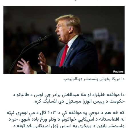
د امریکا پخوانی ولسمشر ډونالډټرمپ
دا موافقه خلیلزاد او ملا عبدالغني برادر چې اوس د طالبانو د
حکومت د رییس الوزرا مرستیال دی لاسلیک کړه.
که څه هم د دوحې په موافقه کې د ۲۰۲۱ کال د مې لومړۍ نېټه
له افغانستانه د امریکايي ځواکونو د وتلو ورځ یاده شوې، خو د
ولسمشر بایډن د پرېکړې په اساس ټول امریکايي ځواکونه د