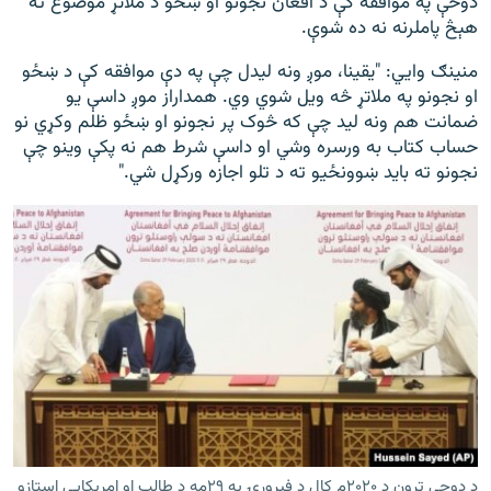
دوحې په موافقه کې د افغان نجونو او ښځو د ملاتړ موضوع ته
هېڅ پاملرنه نه ده شوې.
منینګ وايي: "یقینا، موږ ونه لیدل چې په دې موافقه کې د ښځو
او نجونو په ملاتړ څه ویل شوي وي. همداراز موږ داسې یو
ضمانت هم ونه لید چې که څوک پر نجونو او ښځو ظلم وکړي نو
حساب کتاب به ورسره وشي او داسې شرط هم نه پکې وینو چې
نجونو ته باید ښوونځیو ته د تلو اجازه ورکړل شي."
د دوحې تړون د ۲۰۲۰م کال د فبرورۍ په ۲۹مه د طالب او امریکايي استازو