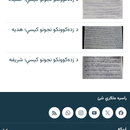
د زده‌کوونکو نجونو کیسې؛ هدیه
د زده‌کوونکو نجونو کیسې؛ شریفه
راسره ملګري شئ
اړيکه