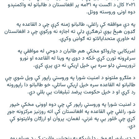
۲۰۲۱ کال د اګست په ۳۱مه پر افغانستان د طالبانو له واکمنېدو
دوه اونۍ وروسته ووتل.
په دې موافقه کې راغلي، طالبانو ژمنه کړې چې د القاعده په
ګډون هېڅ یوې ترهګرې ډلې ته اجازه نه ورکوي چې د افغانستان
له خاورې متحدایالاتو ته ګواښ وکړي.
امریکايي چارواکو مخکې هم طالبان د دوحې له موافقې په
سرغړونه تورن کړي ځکه د دوی په وینا له القاعده او نورو
تروریستي ډلو سره یې خپل اړیکي نه دي پرې کړي.
د ملګرو ملتونو د امنیت شورا په وروستي راپور کې ویل شوي چې
طالبانو له القاعده سره خپل اړیکې ساتلي، خو طالبانو دا راپورونه
رد کړي او د خپل حکومت پرضد تبلیغات یې بللي دي.
د امنیت شورا په وروستي راپور کې چې دوه اوونۍ مخکې خپور
شو، راغلي چې القاعده په افغانستان کې اته روزنیز مرکزونه جوړ
کړي چې څلور یې په غزني، لغمان، پروان او ارزګان ولایتونو کې
دي.
د دې راپور له مخې دا شبکه په پنجشېر ولایت کې د وسلو یوه