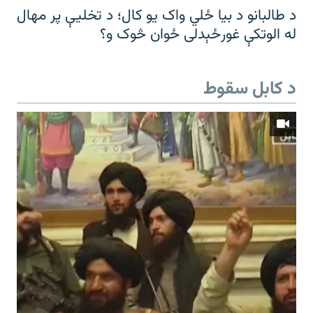
د طالبانو د بیا ځلي واک یو کال؛ د تخلیې پر مهال
له الوتکې غورځېدلی ځوان څوک و؟
د کابل سقوط