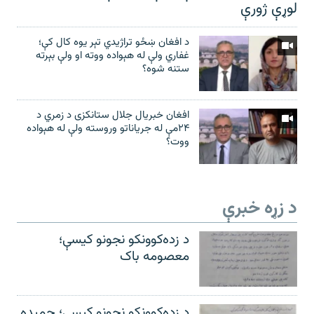
لوړې ژورې
د افغان ښځو تراژیدي تېر یوه کال کې؛
غفاري ولې له هېواده ووته او ولې بېرته
ستنه شوه؟
افغان خبریال جلال ستانکزی د زمري د
۲۴مې له جریاناتو وروسته ولې له هېواده
ووت؟
د زړه خبرې
د زده‌کوونکو نجونو کیسې؛
معصومه باک
د زده‌کوونکو نجونو کیسې؛ حمیده