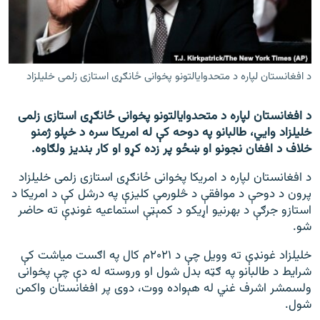
اړیکه
دري پاڼه
Azadi English
د افغانستان لپاره د متحدوایالتونو پخوانی ځانګړی استازی زلمی خلیلزاد
راسره ملګري شئ
د افغانستان لپاره د متحدوایالتونو پخوانی ځانګړی استازی زلمی
خلیلزاد وايي، طالبانو په دوحه کې له امریکا سره د خپلو ژمنو
خلاف د افغان نجونو او ښځو پر زده کړو او کار بندیز ولګاوه.
د افغانستان لپاره د امریکا پخوانی ځانګړی استازی زلمی خلیلزاد
د ازادې اروپا/ ازادي راډيو ټولې پاڼې
پرون د دوحې د موافقې د څلورمې کلیزې په درشل کې د امریکا د
استازو جرګې د بهرنیو اړیکو د کمېټې استماعیه غونډې ته حاضر
شو.
خلیلزاد غونډې ته وویل چې د ۲۰۲۱م کال په اګست میاشت کې
شرایط د طالبانو په ګټه بدل شول او وروسته له دې چې پخوانی
ولسمشر اشرف غني له هېواده ووت، دوی پر افغانستان واکمن
شول.