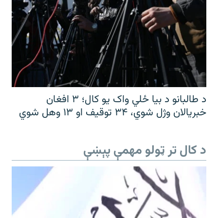
د طالبانو د بیا ځلي واک یو کال؛ ۳ افغان
خبریالان وژل شوي، ۳۴ توقیف او ۱۳ وهل شوي
د کال تر ټولو مهمې پېښې