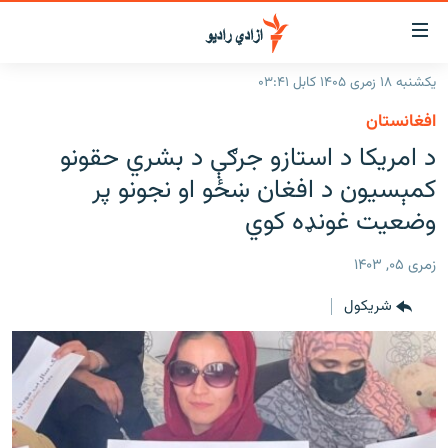
اسرسۍ
ړ
یکشنبه ۱۸ زمری ۱۴۰۵ کابل ۰۳:۴۱
ېنکونه
کورپاڼه
افغانستان
صلي
راپورونه
د امریکا د استازو جرګې د بشري حقونو
تن
خبرونه
افغانستان
کمېسیون د افغان ښځو او نجونو پر
ه
رتلل
د خپرونو جدول
وضعیت غونډه کوي
سیمه
افغانستان
صلي
مرکې
نړۍ
منځنی ختیځ
ېنو
زمری ۰۵, ۱۴۰۳
ه
اونیزې خپرونې
نړۍ
رتلل
شريکول
انځوریزه برخه
ټون
ورزش
اڼې
ه
د کډوالۍ بحران
راجعه
'کووېډ-۱۹'