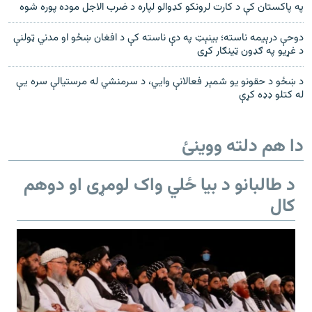
په پاکستان کې د کارت لرونکو کډوالو لپاره د ضرب الاجل موده پوره شوه
دوحې درېیمه ناسته؛ بینېټ په دې ناسته کې د افغان ښځو او مدني ټولنې
د غړیو په ګډون ټینګار کړی
د ښځو د حقونو یو شمېر فعالانې وايي، د سرمنشي له مرستیالې سره یې
له کتلو ډډه کړې
دا هم دلته ووینئ
د طالبانو د بیا ځلي واک لومړی او دوهم
کال