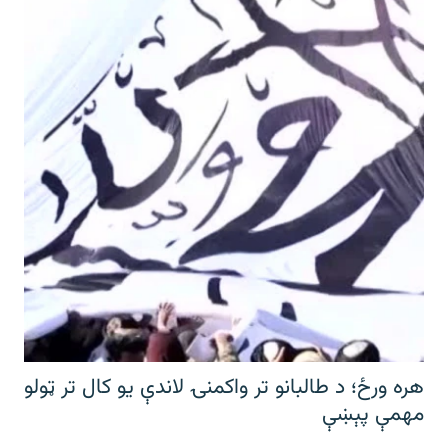
هره ورځ؛ د طالبانو تر واکمنۍ لاندې یو کال تر ټولو
مهمې پېښې