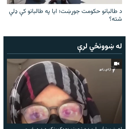
د طالبانو حکومت جوړښت؛ ایا په طالبانو کې ډلې
شته؟
له ښوونځي لرې