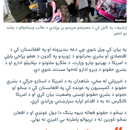
ارشیف: په کابل کې د معترضو مېرمنو پر وړاندې د طالب وسله‌والو د چلند
یو انځور
په بیان کې ویل شوي چې دغه بندیزونه او په افغانستان کې د
اقتصادي او بشري بحرانونو د ژورېدو په ګډون د هغو پراخې پایلې
د امریکا د بهرنیو چارو وزارت، د ملګرو ملتونو د بېلابېلو ادارو او د
بشري حقونو د ډېرو ادارو له‌خوا مستند شوي دي.
د خبرپاڼې له مخې، شاهدان به د امریکا د استازو جرګې د بشري
حقونو د کمېسیون په غونډه کې په افغانستان کې د ښځو او
نجونو د بشري حقونو اوسنی وضعیت بیان کړي او د امریکا
کانګرس ته به د اقدام لپاره سپارښتنې وړاندې کړي.
د ښځو د حقونو فعاله ډیوه پتنګ دا ډول غونډې او د افغان
ښځو ناورین ته د نړیوالو پاملرنه بې اغېزې نه بولي.