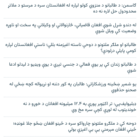
ګاسمن: د طالبانو د منزوي کولو لپاره له افغانستان سره د مرستو د ملاتړ
محدودول حل لاره نه ده
له دندو شړل شوې افغان قاضیانې، څارنوالانې او وکیلانې په سخت او ناوړه
وضعیت کې وبلل شوې
طالبانو او ملګر ملتونو د دوحې ناسته اغېزمنه بللې؛ ناستې افغانستان لپاره
کومې پايلې درلودې؟
د طالبانو زندان کې پر یوې فعالې د جنسي تېري د یوې ویډیو د لیدلو ادعا
شوې
یو شمېر ښځینه ورزشکارانې: طالبان په کور دننه او نړیواله کچه ښځې له
صحنو حذفوي
ډبلیوایف‌پي: تر اکټوبر پورې به ۱۲.۴ میلیونه افغانان د خوړو د نه
خوندیتوب له لوړې کچې سره مخ وي
دوحه کې د ملګرو ملتونو چارواکو سره د ځینو افغان ښځو جلا غونډه؛
ځینې افغان مېرمنې یې بې اغېزې بولي