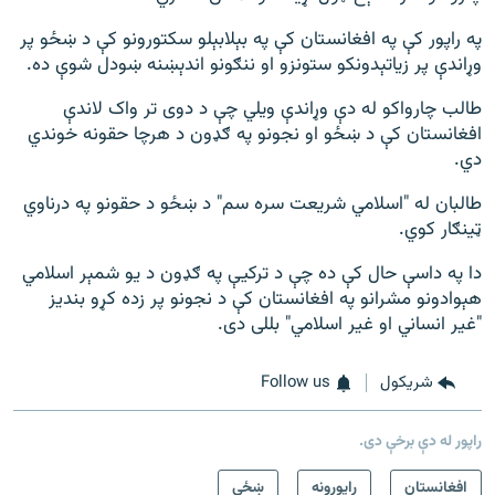
په راپور کې په افغانستان کې په بېلابېلو سکتورونو کې د ښځو پر
وړاندې پر زیاتېدونکو ستونزو او ننګونو اندېښنه ښودل شوې ده.
طالب چارواکو له دې وړاندې ویلي چې د دوی تر واک لاندې
افغانستان کې د ښځو او نجونو په ګډون د هرچا حقونه خوندي
دي.
طالبان له "اسلامي شریعت سره سم" د ښځو د حقونو په درناوي
ټینګار کوي.
دا په داسې حال کې ده چې د ترکیې په ګډون د یو شمېر اسلامي
هېوادونو مشرانو په افغانستان کې د نجونو پر زده کړو بندیز
"غیر انساني او غیر اسلامي" بللی دی.
شريکول
Follow us
راپور له دې برخې دی.
افغانستان
راپورونه
ښځې