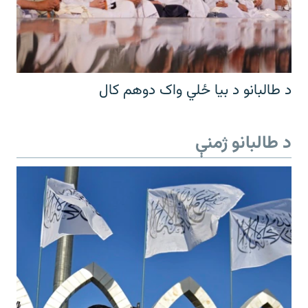
د طالبانو د بیا ځلي واک دوهم کال
د طالبانو ژمنې