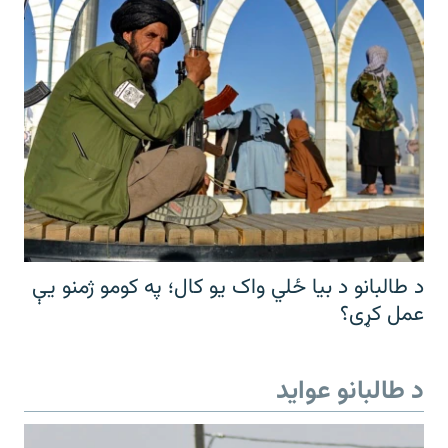
د طالبانو د بیا ځلي واک یو کال؛ په کومو ژمنو یې
عمل کړی؟
د طالبانو عواید