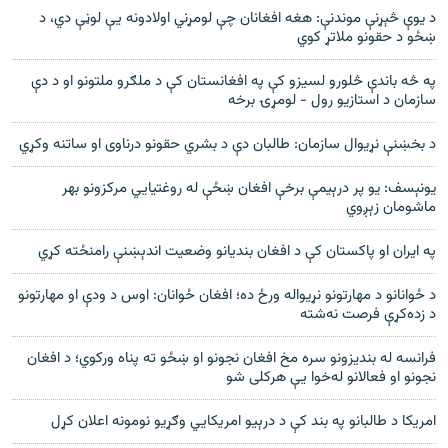
د يوې څېړنې موندنې: هغه افغانان چې لومړني اولادونه يې لوڼې دي، د
ښځو د حقونو ملاتړ کوي
په څه باندې څلورو لسیزو کې په افغانستان کې د ملګرو ملتونو او د دې
سازمان د استازیو رول - لومړۍ برخه
د بخښنې نړیوال سازمان: طالبان دې د بشري حقونو درناوی او ساتنه وکړي
یونېسف: یو پر درېیمې برخې افغان ښځې له روغتیایي مرکزونو بهر
ماشومان زېږوي
په ایران او پاکستان کې د افغان بندیانو وضعیت اندېښنې رامنځته کړي
د ځوانانو د مهارتونو نړيواله ورځ ده؛ افغان ځوانان: اوس د ودې او مهارتونو
د زده‌کړې فرصت نه‌شته
فرانسه له بنديزونو سره مخ افغان نجونو او ښځو ته پناه ورکوي؛ د افغان
نجونو او فعالانو له‌خوا يې هرکلی شو
امريکا د طالبانو په بند کې د درېیو امريکايي وګړيو نومونه اعلان کړل