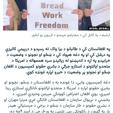
اړیکه
دري پاڼه
Azadi English
ارشیف: په کابل کې د معترضو مېرمنو د لاریون یو انځور
راسره ملګري شئ
په افغانستان کې د طالبانو د بیا واک ته رسېدو د درېیمې کالیزې
په درشل کې او په دغه هېواد کې د ښځو او نجونو د وضعیت د
خرابېدو په اړه د اندېښنو له زیاتېدو سره هممهاله د امریکا د
د ازادې اروپا/ ازادي راډيو ټولې پاڼې
متحدو ایالتونو د استازو جرګې د بشري حقونو کمېسیون د افغان
ښځو او نجونو پر وضعیت د خبرو لپاره غونډه کوي.
دغه کمېسیون وايي، دا غونډه به د افغانستان د ښځو، نجونو او
بشري حقونو لپاره د امریکا د متحدو ایالتونو ځانګړې استازې رینا
امیري، یوې افغان اعتراض کوونکې مېرمن وحیدې امیري، د
بخښنې د نړیوال سازمان د افغانستان څانګې غړې میترا مهران او
د بشري حقونو د څار سازمان د ښځو د برخې د مرستیالې هیدر
بار په ګډون د راتلونکې سې شنبې په ورځ، چې د اسد ۹مه ده،