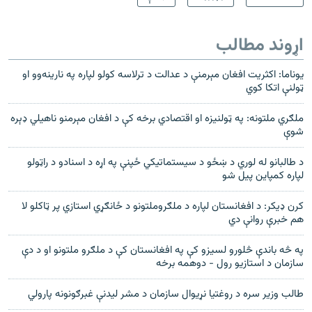
اړوند مطالب
یوناما: اکثریت افغان مېرمنې د عدالت د ترلاسه کولو لپاره په نارینه‌وو او
ټولنې اتکا کوي
ملګري ملتونه: په ټولنيزه او اقتصادي برخه کې د افغان مېرمنو ناهيلي ډېره
شوې
د طالبانو له لوري د ښځو د سیستماتیکي ځپنې په اړه د اسنادو د راټولو
لپاره کمپاین پیل شو
کرن ډيکر: د افغانستان لپاره د ملګروملتونو د ځانګړي استازي پر ټاکلو لا
هم خبرې روانې دي
په څه باندې څلورو لسیزو کې په افغانستان کې د ملګرو ملتونو او د دې
سازمان د استازیو رول - دوهمه برخه
طالب وزیر سره د روغتیا نړیوال سازمان د مشر لیدنې غبرګونونه پارولي