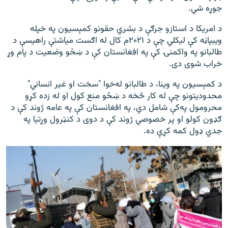
جوړه شي.
د امریکا د استازو جرګې د بشري حقونو کمېسیون په خپله
ویبپاڼه کې لیکلي چې د ۲۰۲۱م کال له اګست میاشتې راهیسې د
طالبانو په واکمنۍ کې په افغانستان کې د ښځو وضعیت د پام وړ
خراب شوی دی.
د کمېسیون په وینا، د طالبانو له‌خوا "سخت او غیر انساني"
محدودیتونو چې له کار څخه د ښځو منع کول او له زده کړو
محرومول په‌کې شامل دي، په افغانستان کې په عامه ژوند کې د
ګډون کولو او پر خصوصي ژوند کې د دوی د کنټرول وړتیا په
جدي ډول کمه کړې ده.