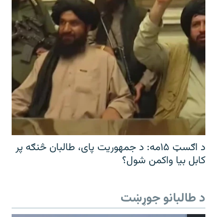
د اګسټ ۱۵مه: د جمهوریت پای، طالبان څنګه پر
کابل بیا واکمن شول؟
د طالبانو جوړښت