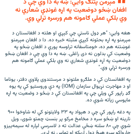
مېرمن پتنګ وايي: ښه به دا وي چې د
افغان ښځو دوضعیت په اړه غونډې شعاري نه
وي بلکې عملي ګامونه هم ورسره تړلي وي.
هغه وايي: "هر ډول ناستې چې کېږي او هلته د افغانستان د
مېرمنو په اړه بحثونه کېږي مثبته خبره ده. دا د افغان مېرمنو
غوښتنه هم ده، خومتاسفانه تراوسه پورې د افغان ښځو په
وضعیت کې بدلون نه دی راغلی. ښه به دا وي چې د افغان ښځو
دوضعیت په اړه غونډې شعاري نه وي بلکې عملي ګامونه هم
ورسره تړلي وي."
په افغانستان کې د ملګرو ملتونو د مرستندوی پلاوي دفتر، یوناما
او د مهاجرت نړیوال سازمان (IOM) په دې وروستیو کې په یوه
ګډ راپور کې ویلي چې په افغانستان کې د ښځو د وضعیت په اړه
مایوسي زیاته شوې ده.
په دغه راپور کې چې د هېواد په ۳۳ ولایتونو کې له شاوخوا ۹۰۰
نارینه او ښځو سره د مخامخ مرکو پر بنسټ چمتو شوی، ویل
شوي چې ۸۰ سلنه ښځې عدالت ته د لاسرسي لپاره له سیمه‌ییزو
چارواکو سره هېڅ ډول اړیکه او تماس نه لري.