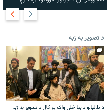
له ښوونځي لرې؛ د نجونو زده‌کوونکو د زړه خبرې
Next
Previous
slide
slide
د تصویر په ژبه
د طالبانو د بیا ځلي واک یو کال د تصویر په ژبه