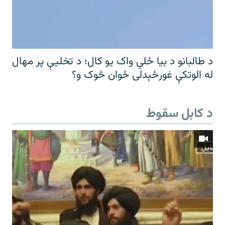
د طالبانو د بیا ځلي واک یو کال؛ د تخلیې پر مهال
له الوتکې غورځېدلی ځوان څوک و؟
د کابل سقوط