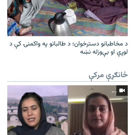
د مخاطبانو دسترخوان؛ د طالبانو په واکمنۍ کې د
لوږې او بې‌وزله نښه
ځانګړې مرکې