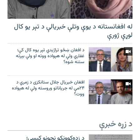
له افغانستانه د یوې وتلې خبریالې د تېر يو کال
لوړې ژورې
د افغان ښځو تراژیدي تېر یوه کال کې؛
غفاري ولې له هېواده ووته او ولې بېرته
ستنه شوه؟
افغان خبریال جلال ستانکزی د زمري د
۲۴مې له جریاناتو وروسته ولې له هېواده
ووت؟
د زړه خبرې
د زده‌کوونکو نجونو کیسې؛