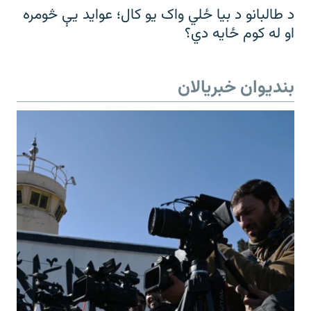
د طالبانو د بیا ځلي واک یو کال؛ عواید یې څومره
او له کوم ځایه دي؟
بندیوان خبریالان