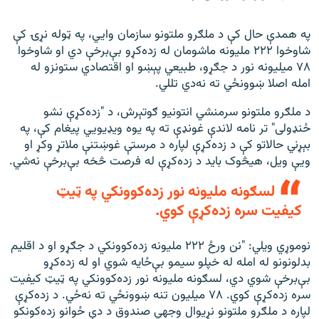
په همدې حال کې د ملګرو ملتونو سازمان وايي، په ټوله نړۍ کې
شاوخوا ۲۲۲ ملیونه ماشومان له زده‌کړو بې‌برخې دي او شاوخوا
۷۸ میلیونه نور د جګړو، طبیعي پېښو او اقتصادي ستونزو له
امله اصلا ښوونځي ته نه‌دي تللي.
د ملګرو ملتونو سرمنشي انتونیو ګوتېرش، د "زده‌کړې نشو
ځنډولی" تر نامه لاندې غونډې ته په یوه ویډیویي پیغام کې، په
بېړني حالاتو کې د زده‌کړې لپاره د مرستې غوښتنې ملاتړ وکړ او
ویې ویل، هیڅوک باید د زده‌کړې له فرصت څخه بې‌برخې نه‌شي.
لسګونه ملیونه نور زده‌کوونکي په ټیټ
کیفیت سره زده‌کړې کوي.
نوموړي ويلي: "نن ورځ ٢٢٢ ملیونه زده‌کوونکي د جګړو او د اقلیم
بدلونونو له امله له خپلو سیمو بې‌ځایه شوي او له زده‌کړو
بې‌برخې شوي دي، لسګونه ملیونه نور زده‌کوونکي په ټیټ کیفیت
سره زده‌کړې کوي. ٧٨ میلیون تنه ښوونځي ته نه‌ځي. د زده‌کړې
لپاره د ملګرو ملتونو نړیوال وجهي صندوق د دې ځوانو زده‌کونکو