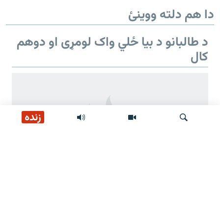
دا هم دلته ووینئ
د طالبانو د بیا ځلي واک لومړی او دوهم
کال
زنده
لټون
د طالبانو د بیا ځلي واک دوهم کال