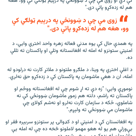
کې دي او زوی مې چې د ښوونځي په درېیم ټولګي کې وو، هغه
هم له زده‌کړو پاتې دی."
زوی مې چې د ښوونځي په درېیم ټولګي کې
وو، هغه هم له زده‌کړو پاتې دی."
په همدې حال کې یوه مدني فعاله زهره واحد اختري وايي، د
امنیتي ستونزو له امله له افغانستانه وتلې او پاکستان ته تللې
ده.
د اغلې اختري په وینا، د ملګرو ملتونو د ملاتړ کارت نه درلودو له
امله، ان د هغې ماشومان په پاکستان کې د زده‌کړو حق نه‌لري.
نوموړې وايي: "زه دې ته اړ شوم چې له افغانستانه ووځم او
پاکستان ته راشم، دلته هم زموږ ماشومان ښوونځي کې نه
شاملوي، ځکه د سازمان کارت نه‌لرو او نه‌شم کولای چې
ماشومان مې ښوونځي ته ولېږم."
په افغانستان کې د امنیتي او د کډوالۍ پر ستونزو سربېره فقر او
بې‌وزلي هم یو له هغو مهمو لاملونو څخه ده چې له امله يې