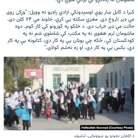
ماشومان له زده‌کړو بې برخې شوي دي.
کبرا د کابل ښار یوې اوسېدونکې ازادي راډیو ته وویل: "وړکی زوی
مې ډېر ناروغ دی. مغزي سکته یې کړې. خاوند مې ۷۴ کلن دی.
حالت مې ډېر خراب دی. د خلکو په کورونو کې کار کوم. دوه
ماشومان لرم هغوی نه په مکتب کې شاملوی شم نه په
کودکستان کې، ځکه چې بوټان یې په کار دي، کتابونه یې په کار
دي، بکس یې په کار دی، او زه نه‌شم کولای."
د افغان نجونو يو ښوونځی، ارشيف