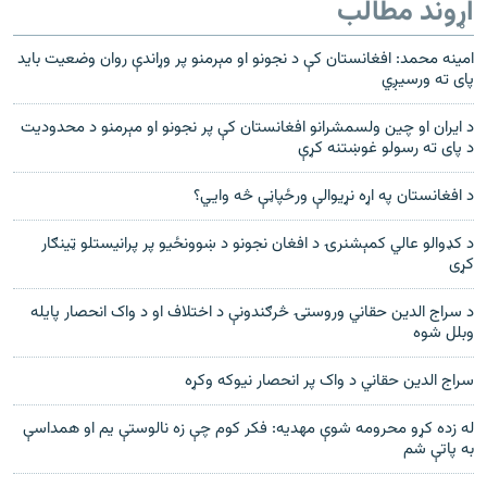
اړوند مطالب
امينه محمد: افغانستان کې د نجونو او مېرمنو پر وړاندې روان وضعيت بايد
پای ته ورسيږي
د ايران او چين ولسمشرانو افغانستان کې پر نجونو او مېرمنو د محدوديت
د پای ته رسولو غوښتنه کړې
د افغانستان په اړه نړيوالې ورځپاڼې څه وايي؟
د کډوالو عالي کمېشنرۍ د افغان نجونو د ښوونځيو پر پرانيستلو ټينګار
کړی
د سراج الدین حقاني وروستۍ څرګندونې د اختلاف او د واک انحصار پایله
وبلل شوه
سراج الدين حقاني د واک پر انحصار نيوکه وکړه
له زده کړو محرومه شوې مهدیه: فکر کوم چې زه نالوستې یم او همداسې
به پاتې شم