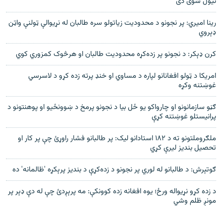
نيول شوی دی
رينا اميري: پر نجونو د محدوديت زياتولو سره طالبان له نړيوالې ټولنې واټن
ډېروي
کرن ډېکر: د نجونو پر زده‌کړه محدوديت طالبان او هرڅوک کمزوري کوي
امریکا د ټولو افغانانو لپاره د مساوي او خنډ پرته زده کړو د لاسرسي
غوښتنه وکړه
ګڼو سازمانونو او چارواکو يو ځل بيا د نجونو پرمخ د ښوونځيو او پوهنتونو د
پرانيستلو غوښتنه کړې
ملګروملتونو ته د ۱۸۲ استادانو ليک: پر طالبانو فشار راوړئ چې پر کار او
تحصيل بنديز ليرې کړي
ګوتېرش: د طالبانو له لوري پر نجونو د زده‌کړې د بنديز پرېکړه 'ظالمانه' ده
د زده کړو نړیواله ورځ؛ یوه افغانه زده کوونکې: مه پرېږدئ چې له دې ډېر پر
مونږ ظلم وشي