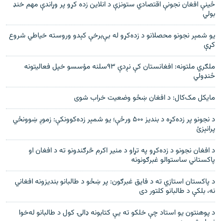
ځینې افغان نجونې اقتصادي ستونزې د انلاین زده کړو پر وړاندې مهم خنډ
بولي
يو شمېر نجونو محصلانو د زده‌کړو له بې‌برخې کېدو وروسته خياطي شروع
کړې
ملګري ملتونه: افغانستان کې نږدې ۹۳سلنه مؤسسو خپل فعاليتونه
ځنډولي
مایکل مک‌کال: د افغان ښځو وضعیت خراب شوی
د نجونو پر زده‌کړه د بنديز ۵۰۰ ورځې؛ يو شمېر زده‌کوونکې: زموږ ښوونځي
پرانېزئ
د افغان نجونو د زده‌کړو په تړاو د منير اکرم څرګندونو ته د افغان او
پاکستاني ساستوالو غبرګونونه
د پاکستان استازي ته د فايق غبرګون: پر ښځو د طالبانو بنديزونه افغاني
نه، بلکې د طالبانو کلتور دی
د پوهنتون يو استاد چې خلکو ته يې کتابونه ډالۍ کول د طالبانو له‌خوا