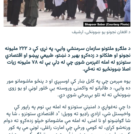
اړیکه
دري پاڼه
Azadi English
د افغان نجونو يو ښوونځی، ارشيف
راسره ملګري شئ
د ملګرو ملتونو سازمان سرمنشي وايي، په نړۍ کې د ۲۲۲ ملیونه
نجونو او هلکانو د زده‌کړو بهیر د نښتو، طبیعي پېښو او اقتصادي
ستونزو له امله اغېزمن شوی چې له ډلې یې له ۷۸ ملیونه زیات
اصلا ښوونځيو ته نه‌ځي.
د ازادې اروپا/ ازادي راډيو ټولې پاڼې
يوه مېرمن چې په کابل ښار کې اوسېږي او د پنځو ماشومانو مور
ده وايي، د طالبانو له واکمنۍ وروسته يې څلور لوڼې او يو زوى
ښوونځي ته له تلو بې‌برخي شوي دي.
دا چې نه‌غواړي د امنیتي ستونزو له امله یې نوم په راپور کې
واخیستل شي، ازادي راډیو ته وویل: "د اقتصادي ستونزو ، شا په
شا ګواښونو او نا امنۍ له امله مې ماشومانو خپلو زده‌کړو ته دوام
ورنه‌شو کړای، له کومې ورځې چې امارت راغلی، لوڼې مې په کور