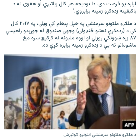
لپاره یو فرصت دی. دا بودیجه هر کال زیاتیږي او هغوی ته د
باکیفیته زده‌کړو زمینه برابروي."
د ملګرو ملتونو سرمنشي په خپل پیغام کې ویلي، په ۲۰۱۷ کال
کې د (زده‌کړې نه‌شو ځنډولی) وجهي صندوق له جوړېدو راهیسې
۸۷ زره ښوونکي روزلي او اووه ملیونه له کړکېچ سره مخ
ماشومانو ته یې د زده‌کړو زمینه برابره کړې ده.
د ملګرو ملتونو سرمنشي انتونيو ګوتېرش