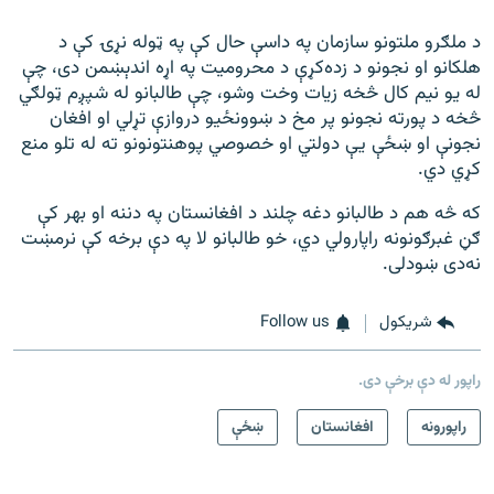
د ملګرو ملتونو سازمان په داسې حال کې په ټوله نړۍ کې د
هلکانو او نجونو د زده‌کړې د محرومیت په اړه اندېښمن دی، چې
له یو نیم کال څخه زیات وخت وشو، چې طالبانو له شپږم ټولګي
څخه د پورته نجونو پر مخ د ښوونځیو دروازې تړلي او افغان
نجونې او ښځې یې دولتي او خصوصي پوهنتونونو ته له تلو منع
کړي دي.
که څه هم د طالبانو دغه چلند د افغانستان په دننه او بهر کې
ګڼ غبرګونونه راپارولي دي، خو طالبانو لا په دې برخه کې نرمښت
نه‌دی ښودلی.
شريکول
Follow us
راپور له دې برخې دی.
راپورونه
افغانستان
ښځې