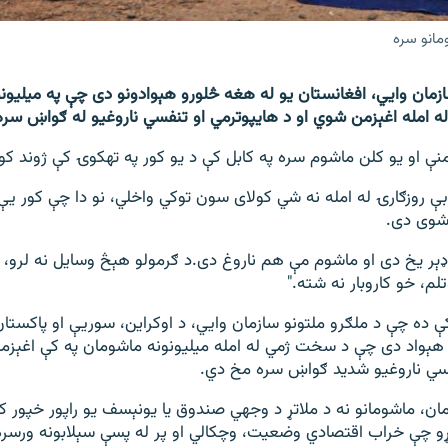
مانو سره
ازمان وایي، افغانستان یو له هغه څلورو هېوادونو دی چې په میلیون
 امله اغېزمن شوي او د هایپوترمي او تنفسي ناروغیو له ګواښ سر
نې او یو کلن ماشوم سره په کابل کې د یو کور په تهکوۍ کې ژوند کو
بې روزګارۍ له امله نه شي کولای سون توکي واخلي، نو دا چې کور یې
شوی دی.
ډېر یخ دی او ماشوم مې هم ناروغ دی.د ګرمولو هېڅ وسایل نه لرو، 
م، خو کاروبار نه شته."
ې ده چې د ملګرو ملتونو سازمان وایي، د اوکراین، سوریې او پاکستان
 هېواد دی چې د سخت ژمي له امله میلیونونه ماشومان په کې اغېزم
فسي ناروغیو شدید ګواښ سره مخ دي.
مان، ماشومانو نه د ملاتړ د وجهي صندوق یا یونېسف يو راپور خپور 
ړو چې خراب اقتصادي وضعیت، وچکالي او پر له پسې سېلابونه ورسره