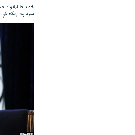
خو د طالبانو د حک
سره په اړیکه کې د