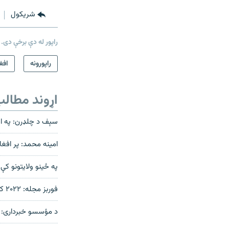
شريکول
راپور له دې برخې دی.
راپورونه
افغ
اړوند مطال
سېف د چلډرن: په ا
امينه محمد: پر افغا
په ځینو ولایتونو کې
فوربز مجله: ۲۰۲۲ کال کې ۱۴ ميليونه افغاني ماشومانو بشري مرستو ته اړتيا درلوده
د مؤسسو خبرداری: که پر ښځينه کارک