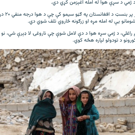
د ژمي د سړې هوا له امله اغېزمن کړي دي.
د یونېسف د راپو
مانو یې له امله مړه او زرګونه څاروي تلف شوي دي.
م راغلي، د ژمي سړه هوا د دې لامل شوې چې ناروغۍ لا ډېرې شي، نو
ورونو د تودولو لپاره هڅه کوي.