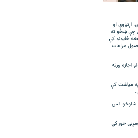
 اړتیاوې او
ې چې ښځو ته
غه ځایونو کې
اصول مراعات
 اجازه ورته
 په میاشت کې
ې شاوخوا لس
کېږي او ان لومړنی خوراکي