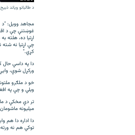
د طالبانو ویاند ذبیح
مجاهد وویل: "د اف
غوښتنې چې د اقت
اړتیا ده، هلته ب
چې اړتیا نه شته
کړي."
دا په داسې حال ک
ورکړل شوې، وايي
خو د ملګرو ملتون
ویلي و چې په افغانستان کې نږدې ۸۷۵ زره
تر دې مخکې د ما
میلیونه ماشومان
توکي هم نه ورته 