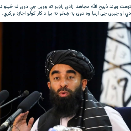
ومت ویاند ذبیح الله مجاهد ازادي راډيو ته وویل چې دوی له ځینو نړی
ي او چېرې چې اړتیا وه دوی به ښځو ته بیا د کار کولو اجازه ورکړي.