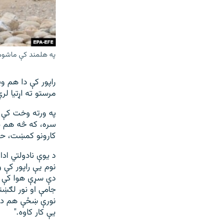
په هلمند کې ماشوم
راپور کې دا هم و
مرستو ته اړتیا لري
په ورته وخت کې ر
سره، که څه هم د 
کارونو کمښت، حی
د یوې نادولتي ا
نوم یې راپور کې 
دې سړې هوا کې د خ
جامې او نور لګښتو
نورې ښځې هم د و
یې کار کاوه."