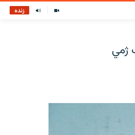
زنده
 ژمي