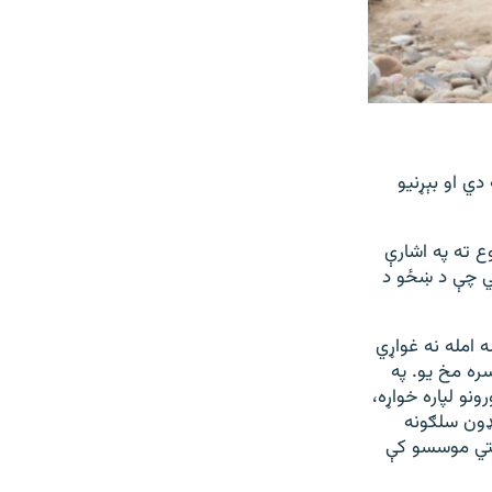
ي او بېړنیو
ع ته په اشارې
لي چې د ښځو د
امله نه غواړي
ره مخ یو. په
نو لپاره خواړه،
ګډون سلګونه
لتي موسسو کې