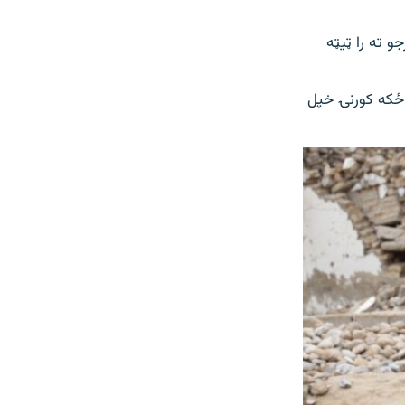
ر پر بنسټ د افغانستان په ګڼو سیمو کې چې د هوا درجه منفي ۲۰ درجو ته را ټیټه
 ځکه کورنۍ خپل