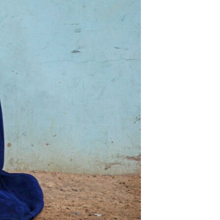
اړیکه