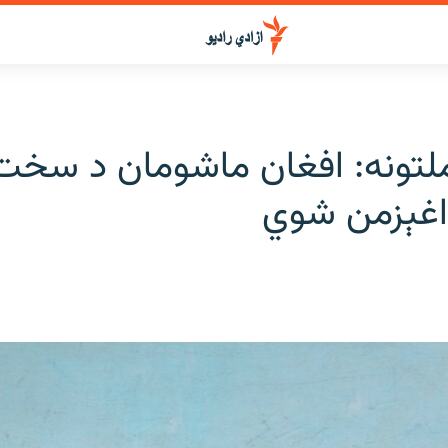
لتونه: افغان ماشومان د سخت
 اغېزمن شوي