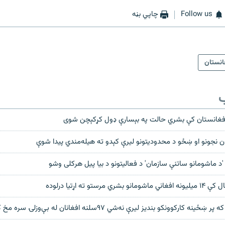
Follow us
چاپي بڼه
انستان
ب
فغانستان کې بشري حالت په بېسارې ډول کړکېچن شوی
ن نجونو او ښځو د محدوديتونو ليرې کېدو ته هيله‌مندي پيدا شوې
 'د ماشومانو ساتنې سازمان' د فعالیتونو د بیا پیل هرکلی وشو
وونکو بنديز ليرې نه‌‌شي ۹۷‌سلنه افغانان له بې‌وزلۍ سره مخ کېدونکي دي