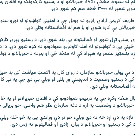
کې د جمهوري نظام له سقوط مخکې ۱۱۸۵۰ خبریالانو او د رسنیو کارکوونکو په 
۳۰۰۰ څخه هم کم شوی دی.
ظریف کریمي ازادي راډيو ته وویل چې د امنیتي ګواښونو او نورو ستون
ریالان بې کاره شوي او یا هم له افغانستانه وتلي دي.
ی رسنۍ تړل شوي او فعالیتونه یې بند شوي دي. د رسنیو ډېری کارک
 ځینې یې د ګواښونو له امله ګاونډیو هېوادونو ته کډه شوي دي. دا 
زم بنسټیز عنصر په هېواد کې له منځه ځي او بېرته د خبريالانو د ټو
 بې پولې خبریالانو سازمان د روان کال په اګسټ میاشت کې په خپل
ه افغانستانه وتلي دي.
یال هڅه وکړه چې په درېيمو هېوادونو کې د افغان خبريالانو او په ځا
بريالانو د وضعيت په اړه د دغه سازمان نظر هم واخلي، خو بريالی ن
تازه په دې اړه څه نه دي ويلي، خو تر دې وړاندې يې په څو ځله ويلي
 د رسنيو او خبريالانو د بيان ازادۍ او فعاليتونو ته ژمن دي.