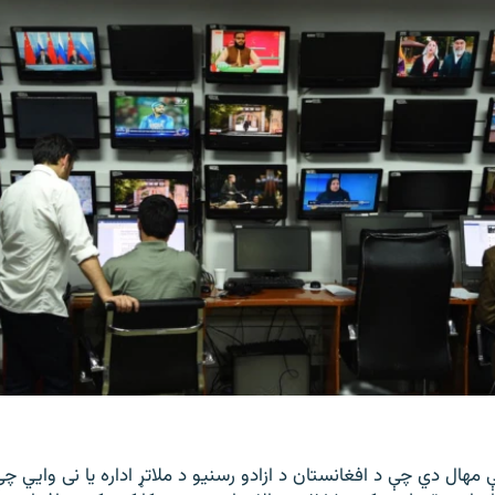
مهال دي چې د افغانستان د ازادو رسنیو د ملاتړ اداره یا نی وايي چ