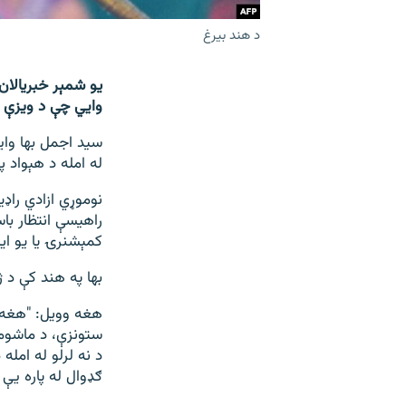
د هند بیرغ
یو شمېر خبریالان
وايي چې د ویزې ا
سيد اجمل بها واي
له امله د هېواد 
نوموړي ازادي راډي
راهیسې انتظار با
کمېشنرۍ یا یو ای
بها په هند کې د 
هغه وویل: "هغه ن
ستونزې، د ماشومان
د نه لرلو له امله
ګډوال له پاره یې