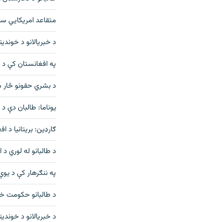
متقاعد امريکايي س
د خبريالانو د خوندي
په افغانستان کې د خ
د بشري حقونو څار 
یوناما: طالبان دې د
ګارډین: بریتانیا د ا
د طالبانو له‌ لوري د 
په ننګرهار کې د یو
د طالبانو حکومت خب
د خبريالانو د خوند