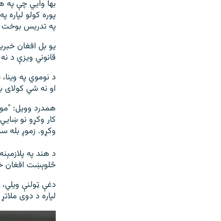
بها وايي چې په ه
پوره کولو لپاره پ
په تدریس بوخت 
یو بل افغان خبری
قانوني ویزې د نه
د نوموي په وينا،
او نه شي کولاى بې
همدرد وویل: "موږ
کار وکړو نو ښایي 
وکړو. زموږ بله ست
د هند په پلازمېن
څلوېښت افغان خبر
دغې ټولنې ویلي، 
لپاره د دوی ملاتړ