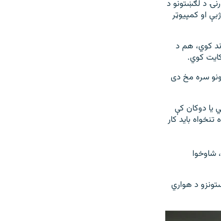
رنۍ د لګښتونو د
ژبې او کمپیوټر
ند کوي، هم د
کایت کوي.
ونو سره مخ دى
ي يا دوکان کې
تنخواه باید کار
، شاوخوا
ستونزو د هواري