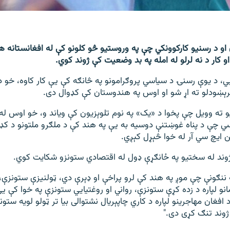
 او د رسنیو کارکوونکي چې په وروستیو څو کلونو کې له افغانستانه ه
و کار د نه لرلو له امله په بد وضعیت کې ژوند کوي.
ي، د یوې رسنۍ د سياسي پروګرامونو په څانګه کې يې کار کاوه، خو د
پرېښودلو ته اړ شو او اوس په هندوستان کې کډوال دی.
و ته وویل چې پخوا د «یک» په نوم تلوېزیون کې ویاند و، خو اوس له 
سي چې د پناه غوښتنې دوسیه به یې په هند کې د ملګرو ملتونو د کډو
ن ایچ سي آر له خوا څېړل کېږي.
ژوند له سختیو په ځانګړې ډول له اقتصادي ستونزو شکایت کوي.
نګونې چې موږ په هند کې لرو پراخې او ډېرې دي، ټولنیزې ستونزې،
و لپاره د زده کړې ستونزې، رواني او روغتیايي ستونزې په خوا کې یې 
 د افغان مهاجرینو لپاره د کاري چاپېریال نشتوالی بیا تر ټولو لویه ستو
 ژوند تنګ کړی دی."