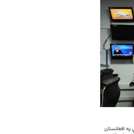
ې په افغانستان