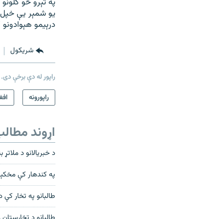
په تېرو څو کلونو 
یو شمېر یې خپل د
درېيمو هېوادونو 
شريکول
راپور له دې برخې دی.
راپورونه
افغ
اړوند مطال
د خبريالانو د ملاتړ
په کندهار کې مخکېن
طالبانو په تخار کې 
طالبانو د تخارستان 