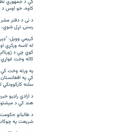
کاوه، خو اوس د دوی شمېر له 
د نی د دفتر مشر 
رسنۍ تړل شوي، خب
کریمي وویل: "ډېر
له لاسه ورکړي او
کوي چې د ژورنالې
کاله وخت غواړي."
په ورته وخت کې د
سلنه کارکوونکي ل
د ازادي راډیو خبر
هند کې د مېشتو خ
د طالبانو حکومت 
شريعت په چوکاټ کې