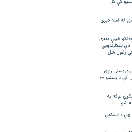
افغان رسنیو کې کار
زو له امله ډېری
وونکو خپلې دندې
د دې ښکارندویي
لنې رغول شل
 وروستي راپور
کې په افغانستان کې د رسنیو وضعیت د اندېښنې وړ بللی او ویلي یې دي چې په تېر کال کې د رسنیو ۶۰
نګړې توګه په
ه شو.
 چې د اسلامي