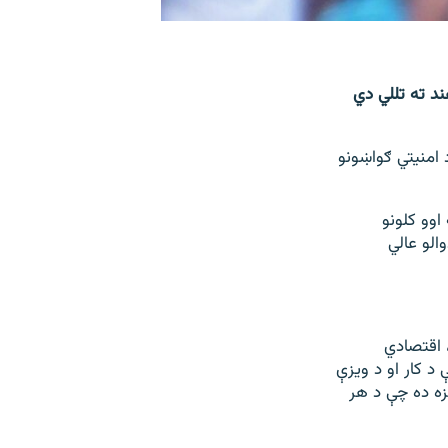
ند ته تللي دي
 امنيتي ګواښونو
اوو کلونو
الو عالي
 اقتصادي
د کار او د ویزې
نزه ده چې د هر