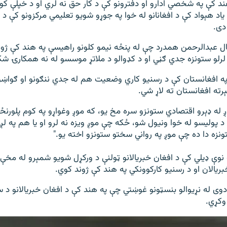
ند کې په شخصي ادارو او دفترونو کې د کار حق نه لري او د خپلې کو
ه یاد هېواد کې د افغانانو له خوا په جوړو شویو تعلیمي مرکزونو کې د 
دی.
ال عبدالرحمن همدرد چې له پنځه نیمو کلونو راهیسې په هند کې ژو
 لرلو ستونزه جدي ګڼي او د کډوالو د ملاتړ موسسو له نه همکارۍ ش
 په افغانستان کې د رسنيو کاري وضعيت هم له جدي ننګونو او ګواښ
رته افغانستان ته لاړ شي.
 له ډېرو اقتصادي ستونزو سره مخ يو، که موږ وغواړو په کوم پلورنځ
د پوليسو له خوا ونیول شو، ځکه چې موږ ويزه نه لرو او يا هم په لږه 
ونزه دا ده چې موږ په رواني سختو ستونزو اخته یو."
ه نوې ډیلي کې د افغان خبريالانو ټولنې د ورکړل شویو شمېرو له مخې
يالان او د رسنيو کارکوونکي په هند کې ژوند کوي.
دوی له نړیوالو بنسټونو غوښتي چې په هند کې د افغان خبریالانو د 
 وکړي.