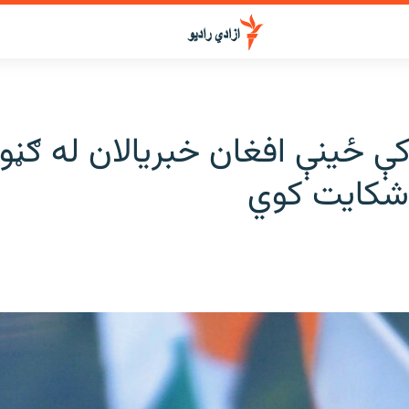
ې ځینې افغان خبریالان له ګڼو
شکایت کوي