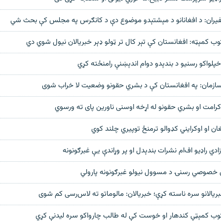
فيران: د افغانانو د مېشتېدو موضوع دې د کانګرس په مجلس کې بحث شي
توب کمېټه: افغانستان کې تېر کال تر ټولو ډېر خبريالان نيول شوي دي
پلواکو رسنیو د بندېدو دوام اندېښنې رامنځته کړي
سازمان: په افغانستان کې د بشري حقونو وضعیت لا خراب شوی
 کرامت او بشري حقونو له اړخه اوسنی ناورین پای ته ورسوي
فغان او اوکرایني کډوالو ترمنځ توپیري چلند کوي
ازادي راډيو اف‌ام نشرات بندېدل او پر وړاندې يې غبرګونونه
ې خصوصي رسنۍ د مسوول نیولو غبرګونونه پارولي
ريالانو سره ناسته کړې؛ خبريالان: مالوماتو ته لاس‌رسی کم شوی
يتوب کمېټې کندهار او خوست کې له طالب چارواکو سره ليدنې کړي