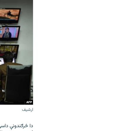
ارشیف
دا څرګندونې داسې 