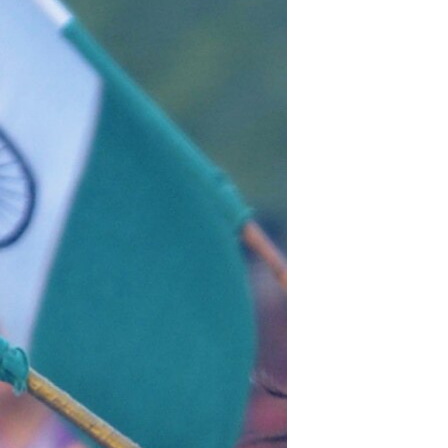
اړیکه