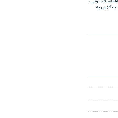
افغانستانه وتلي،
 په ګډون په