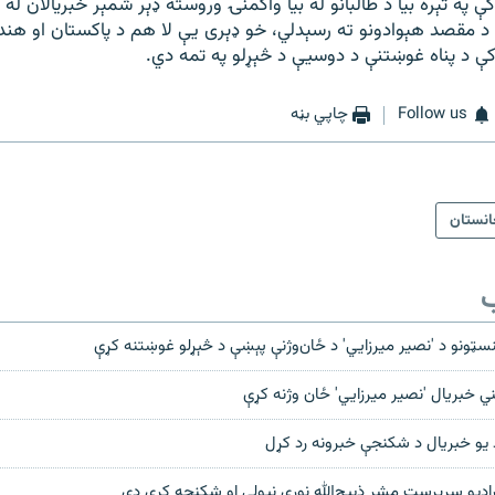
کې په تېره بيا د طالبانو له بيا واکمنۍ وروسته ډېر شمېر خبريالان له 
 مقصد هېوادونو ته رسېدلي، خو ډېری یې لا هم د پاکستان او هند
کې د پناه غوښتنې د دوسيې د څېړلو په تمه دي.
Follow us
چاپي بڼه
انستان
ب
 بنسټونو د 'نصير ميرزايي' د ځان‌وژنې پېښې د څېړلو غوښتنه کړې
ي خبریال 'نصیر میرزايي' ځان وژنه کړې
د یو خبریال د شکنجې خبرونه رد کړل
راډيو سرپرست مشر ذبيح‌الله نوري نيولی او شکنجه کړی دی