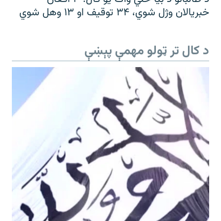
خبریالان وژل شوي، ۳۴ توقیف او ۱۳ وهل شوي
د کال تر ټولو مهمې پېښې