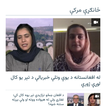
ځانګړې مرکې
له افغانستانه د یوې وتلې خبریالې د تېر يو کال
لوړې ژورې
د افغان ښځو تراژیدي تېر یوه کال کې؛
غفاري ولې له هېواده ووته او ولې بېرته
ستنه شوه؟