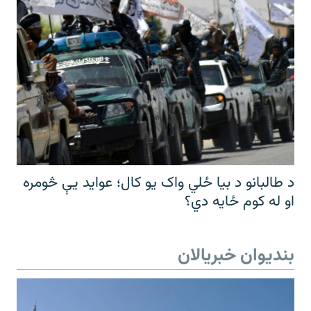
د طالبانو د بیا ځلي واک یو کال؛ عواید یې څومره
او له کوم ځایه دي؟
بندیوان خبریالان