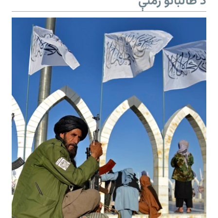
د طالبانو ژمنې