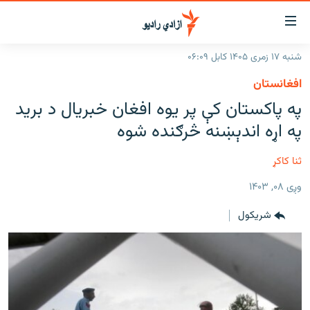
اسرسۍ
ړ
شنبه ۱۷ زمری ۱۴۰۵ کابل ۰۶:۰۹
ېنکونه
کورپاڼه
افغانستان
صلي
راپورونه
په پاکستان کې پر یوه افغان خبریال د برید
تن
خبرونه
افغانستان
په اړه اندېښنه څرګنده شوه
ه
رتلل
د خپرونو جدول
سیمه
افغانستان
صلي
ثنا کاکړ
مرکې
نړۍ
منځنی ختیځ
ېنو
وږی ۰۸, ۱۴۰۳
ه
اونیزې خپرونې
نړۍ
رتلل
شريکول
انځوریزه برخه
ټون
ورزش
اڼې
ه
د کډوالۍ بحران
راجعه
'کووېډ-۱۹'