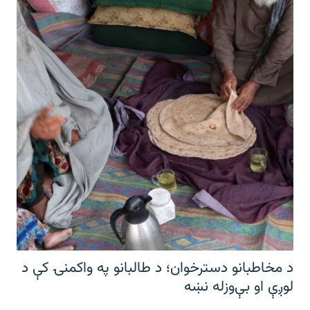
د مخاطبانو دسترخوان؛ د طالبانو په واکمنۍ کې د
لوږې او بې‌وزله نښه