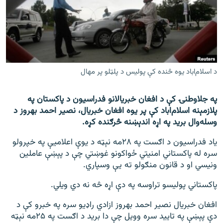
اړیکه
دري پاڼه
Azadi English
د اسلام‌اباد یوه څنده کې پولیس د پلټلو پر مهال
راسره ملګري شئ
په جلاوطنۍ کې د افغان خبریالانو فدراسیون د پاکستان په
پلازمېنه اسلام‌اباد کې پر یوه افغان خبریال، نصیر احمد بهروز د
وسله‌وال برید په اړه اندېښنه څرګنده کړه.
د ازادې اروپا/ ازادي راډيو ټولې پاڼې
یاد فدراسیون د اګست په ۲۸مه نېټه د یوې اعلامیې په خپرولو
سره له پاکستاني امنیتي ځواکونو غوښتي چې د پېښې عاملین
ونیسي او د قانون منګولو ته یې وسپاري.
پاکستاني پولیسو تراوسه په دې اړه څه نه دي ویلي.
افغان خبریال نصیر احمد بهروز ازادي راډيو سره په خبرو کې د
دې پېښې په تایید سره وویل چې دا برید د اګست په ۲۵مه نېټه