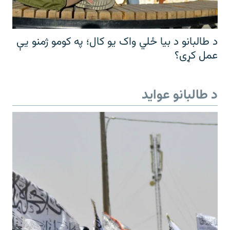
د طالبانو د بیا ځلي واک یو کال؛ په کومو ژمنو یې
عمل کړی؟
د طالبانو عواید