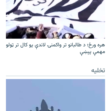
هره ورځ؛ د طالبانو تر واکمنۍ لاندې یو کال تر ټولو
مهمې پېښې
تخلیه