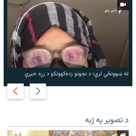
له ښوونځي لرې؛ د نجونو زده‌کوونکو د زړه خبرې
Next
Previous
slide
slide
د تصویر په ژبه