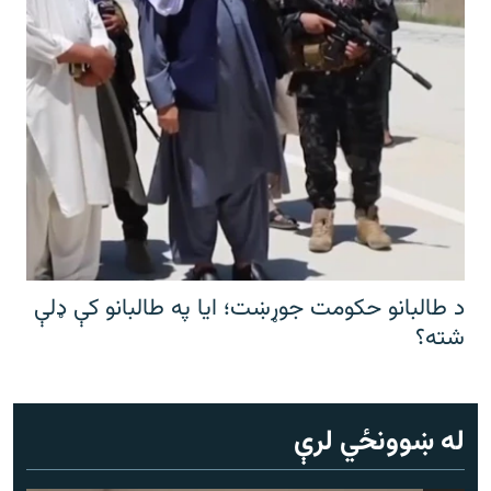
د طالبانو حکومت جوړښت؛ ایا په طالبانو کې ډلې
شته؟
له ښوونځي لرې