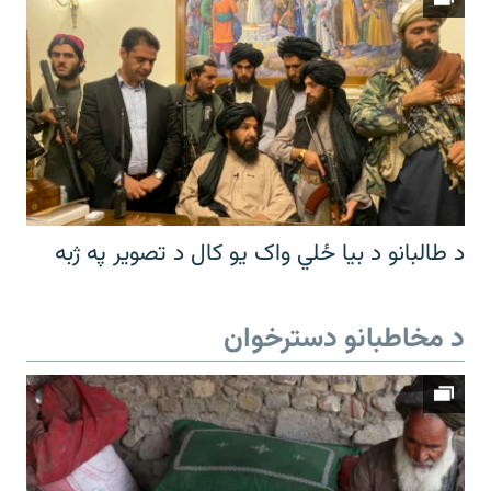
د طالبانو د بیا ځلي واک یو کال د تصویر په ژبه
د مخاطبانو دسترخوان