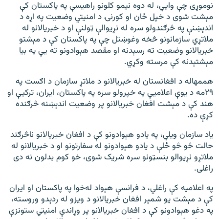
نوموړی چې وايي، له دوه نیمو کلونو راهیسې په پاکستان کې
مېشت شوی د خپل ځان او کورنۍ د امنیتي وضعیت په اړه د
اندېښنې په څرګندولو سره له نړیوالې ټولنې او د خبریالانو له
ملاتړي سازمانونو څخه وغوښتل چې په پاکستان کې د مېشتو
خبریالانو وضعیت ته رسېدنه او مقصد هېوادونو ته یې په بیا
مېشتېدنه کې مرسته وکړي.
هممهاله د افغانستان له خبریالانو د ملاتړ سازمان د اګست په
۲۹مه د یوې اعلامیې په خپرولو سره په پاکستان، ایران، ترکیې او
هند کې د مېشت افغان خبریالانو پر وضعیت اندېښنه څرګنده
کړې ده.
یاد سازمان ویلي، په يادو هېوادونو کې د افغان خبريالانو ناڅرګند
حالت څو څو ځلې د يادو هېوادونو له سفارتونو او د خبريالانو له
ملاتړو نړيوالو بنسټونو سره شريک شوى، خو کوم بدلون نه دى
راغلى.
په اعلامیه کې راغلي، د فرانسې هېواد له‌خوا په پاکستان او ایران
کې د مېشت یو شمېر افغان خبریالانو د ویزو له ردېدو وروسته،
په دغو هېوادونو کې د افغان خبریالانو پر وړاندې امنیتي ستونزې