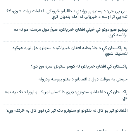
سي‌ پي‌ جي: د رسنیو پر وړاندې د طالبانو ځپونکي اقدامات زیات شوي، ۶۴
تنه یې تر اوسه د خبریالۍ له امله بندیان کړي
بهرنيو هېوادونو کې ځینې افغان خبريالان: هېڅ ډول مرسته مو نه ده
ترلاسه کړې
په پاکستان کې د جلا وطنه افغان خبریالانو د ستونزو حل لپاره هوکړه
لاسلیک شوې
پاکستان کې افغان خبريالان له کومو ستونزو سره مخ دي؟
جرمني په موقت ډول د افغانانو د منلو پروسه ودروله
پاکستان کې د افغانانو ستونزې؛ ډېری دا کسان امریکا او اروپا د تګ په تمه
دي
افغانانو تېر یو کال له ننګونو او ستونزو ډک تېر کړ؛ نوی کال به څرنګه وي؟