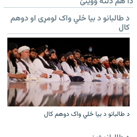
دا هم دلته ووینئ
د طالبانو د بیا ځلي واک لومړی او دوهم
کال
د طالبانو د بیا ځلي واک دوهم کال