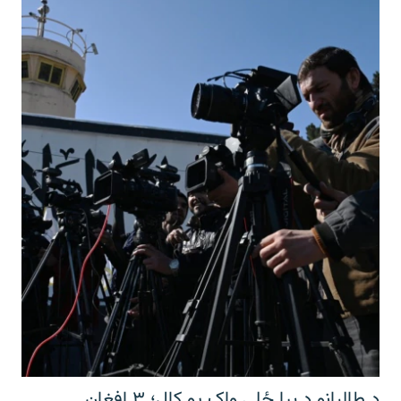
د طالبانو د بیا ځلي واک یو کال؛ ۳ افغان