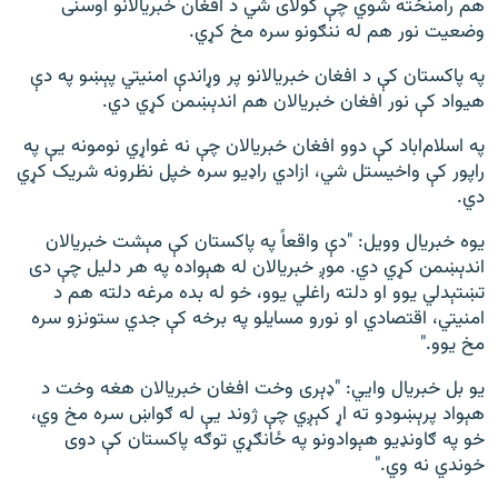
هم رامنځته شوي چې کولای شي د افغان خبریالانو اوسنی
وضعیت نور هم له ننګونو سره مخ کړي.
په پاکستان کې د افغان خبریالانو پر وړاندې امنیتي پېښو په دې
هیواد کې نور افغان خبریالان هم اندېښمن کړي دي.
په اسلام‌اباد کې دوو افغان خبریالان چې نه غواړي نومونه یې په
راپور کې واخیستل شي، ازادي راډيو سره خپل نظرونه شریک کړي
دي.
یوه خبریال وویل: "دې واقعاً په پاکستان کې مېشت خبریالان
اندېښمن کړي دي. موږ خبریالان له هېواده په هر دلیل چې دی
تښتېدلي یوو او دلته راغلي یوو، خو له بده مرغه دلته هم د
امنیتي، اقتصادي او نورو مسایلو په برخه کې جدي ستونزو سره
مخ یوو."
یو بل خبریال وايي: "ډېری وخت افغان خبریالان هغه وخت د
هېواد پرېښودو ته اړ کېږي چې ژوند یې له ګواښ سره مخ وي،
خو په ګاونډيو هېوادونو په ځانګړي توګه پاکستان کې دوی
خوندي نه وي."