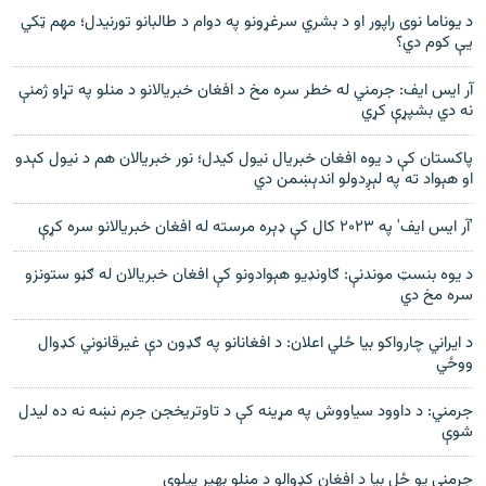
د یوناما نوی راپور او د بشري سرغړونو په دوام د طالبانو تورنیدل؛ مهم ټکي
یې کوم دي؟
آر ایس ایف: جرمني له خطر سره مخ د افغان خبریالانو د منلو په تړاو ژمنې
نه دي بشپړې کړي
پاکستان کې د یوه افغان خبریال نیول کیدل؛ نور خبریالان هم د نیول کېدو
او هېواد ته په لېږدولو اندېښمن دي
'آر ایس ایف' په ۲۰۲۳ کال کې ډېره مرسته له افغان خبریالانو سره کړې
د یوه بنسټ موندنې: ګاونډیو هېوادونو کې افغان خبریالان له ګڼو ستونزو
سره مخ دي
د ایراني چارواکو بیا ځلي اعلان: د افغانانو په ګډون دې غیرقانوني کډوال
ووځي
جرمني: د داوود سیاووش په مړینه کې د تاوتریخجن جرم نښه نه ده لیدل
شوې
جرمني یو ځل بیا د افغان کډوالو د منلو بهیر پیلوي