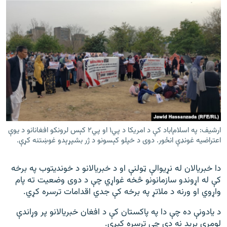
ارشیف: په اسلام‌اباد کې د امریکا د پي۱ او پي۲ کېس لرونکو افغانانو د یوې
اعتراضیه غونډې انځور. دوی د خپلو کېسونو د ژر بشپړېدو غوښتنه کړې.
دا خبریالان له نړیوالې ټولنې او د خبریالانو د خوندیتوب په برخه
کې له اړوندو سازمانونو څخه غواړي چې د دوی وضعیت ته پام
واړوي او ورنه د ملاتړ په برخه کې جدي اقدامات ترسره کړي.
د یادونې ده چې دا په پاکستان کې د افغان خبریالانو پر وړاندې
لومړی برید نه دی چې ترسره کېږي.