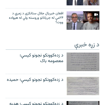
افغان خبریال جلال ستانکزی د زمري د
۲۴مې له جریاناتو وروسته ولې له هېواده
ووت؟
د زړه خبرې
د زده‌کوونکو نجونو کیسې؛
معصومه باک
د زده‌کوونکو نجونو کیسې؛ حمیده
د زده‌کوونکو نجونو کیسې؛ هدیه