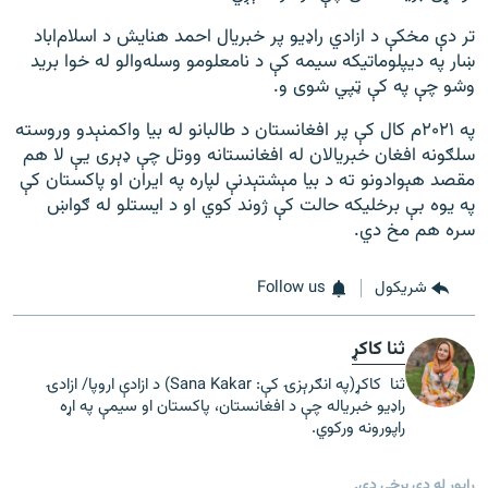
تر دې مخکې د ازادي راډیو پر خبریال احمد هنایش د اسلام‌اباد
ښار په دیپلوماتیکه سیمه کې د نامعلومو وسله‌والو له خوا برید
وشو چې په کې ټپي شوی و.
په ۲۰۲۱م کال کې پر افغانستان د طالبانو له بیا واکمنېدو وروسته
سلګونه افغان خبریالان له افغانستانه ووتل چې ډېری یې لا هم
مقصد هېوادونو ته د بیا مېشتېدنې لپاره په ایران او پاکستان کې
په یوه بې برخلیکه حالت کې ژوند کوي او د ایستلو له ګواښ
سره هم مخ دي.
شريکول
Follow us
ثنا کاکړ
ثنا کاکړ(په انګرېزۍ کې: Sana Kakar) د ازادې اروپا/ ازادۍ
راډیو خبریاله چې د افغانستان، پاکستان او سیمې په اړه
راپورونه ورکوي.
راپور له دې برخې دی.