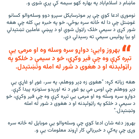
ماښام د اسلام‌اباد په بهاره کهو سیمه کې پرې شوی و.
نوموړی ادعا کوي چې پر موترسایکل سپرو دوو وسله‌والو کسانو
غوښتل چې دا له ځانه سره بوځي، خو په خبره یې کله چې هغه
شور کړی د سیمې خلک راټول شوي او د پېښې عاملین تښتېدلي
او بیا پولیس سیمې ته رسېدلي دي.
بهروز وايي: دواړو سره وسله وه او مرمۍ یې
تېره کړې وه چې فیر وکړي، خو د سیمې د خلکو په
راټولېدنه او د هغوی د شور له امله وتښتېدل.
هغه زیاته کړه: "هغوی زه ډېر ووهلم، په سر، غوږ او غاړې یې
ډېر ووهلم چې اوس مې یو غوږ د نه اورېدو ستونزه پیدا کړې.
دواړو سره وسله وه او مرمۍ یې تېره کړې وه چې فیر وکړي، خو
د سیمې د خلکو په راټولېدنه او د هغوی د شور له امله
وتښتېدل."
بهروز دغه شان ادعا کوي چې وسله‌والو یې موبایل له ځانه سره
وړی چې په‌کې د خبریالي کار اړوند معلومات یې و.