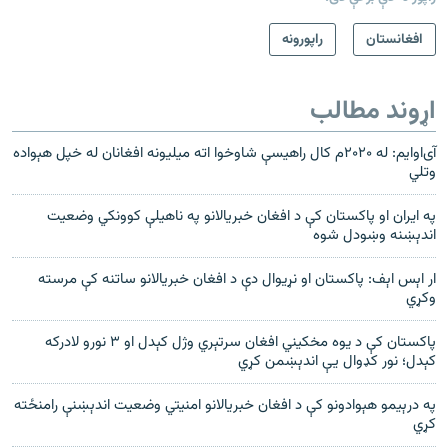
افغانستان
راپورونه
اړوند مطالب
آى‌او‌ایم: له ۲۰۲۰م کال راهیسې شاوخوا اته میلیونه افغانان له خپل هېواده
وتلي
په ایران او پاکستان کې د افغان خبریالانو په ناهيلې کوونکي وضعیت
اندېښنه وښودل شوه
ار اېس اېف: پاکستان او نړیوال دې د افغان خبریالانو ساتنه کې مرسته
وکړي
پاکستان کې د یوه مخکیني افغان سرتېري وژل کېدل او ۳ نورو لادرکه
کېدل؛ نور کډوال یې اندېښمن کړي
په درېیمو هېوادونو کې د افغان خبریالانو امنیتي وضعیت اندېښنې رامنځته
کړي