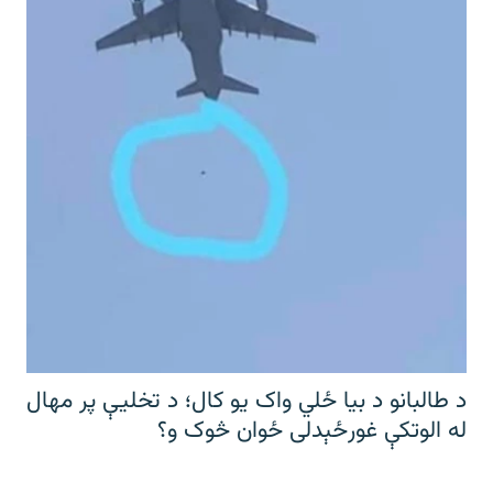
د طالبانو د بیا ځلي واک یو کال؛ د تخلیې پر مهال
له الوتکې غورځېدلی ځوان څوک و؟