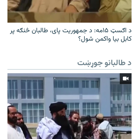
د اګسټ ۱۵مه: د جمهوریت پای، طالبان څنګه پر
کابل بیا واکمن شول؟
د طالبانو جوړښت