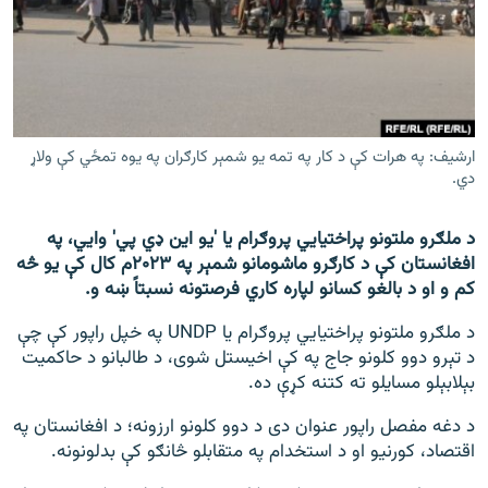
اړیکه
دري پاڼه
Azadi English
ارشیف: په هرات کې د کار په تمه یو شمېر کارګران په یوه تمځي کې ولاړ
راسره ملګري شئ
دي.
د ملګرو ملتونو پراختیايي پروګرام یا 'یو این ډي پي' وايي، په
افغانستان کې د کارګرو ماشومانو شمېر په ۲۰۲۳م کال کې یو څه
د ازادې اروپا/ ازادي راډيو ټولې پاڼې
کم و او د بالغو کسانو لپاره کاري فرصتونه نسبتاً ښه و.
د ملګرو ملتونو پراختیايي پروګرام یا UNDP په خپل راپور کې چې
د تېرو دوو کلونو جاج په کې اخیستل شوی، د طالبانو د حاکمیت
بېلابېلو مسایلو ته کتنه کړې ده.
د دغه مفصل راپور عنوان دی د دوو کلونو ارزونه؛ د افغانستان په
اقتصاد، کورنیو او د استخدام په متقابلو څانګو کې بدلونونه.