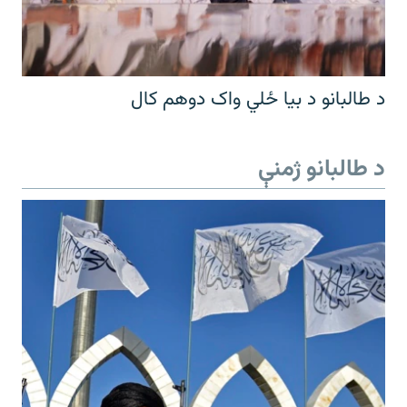
د طالبانو د بیا ځلي واک دوهم کال
د طالبانو ژمنې