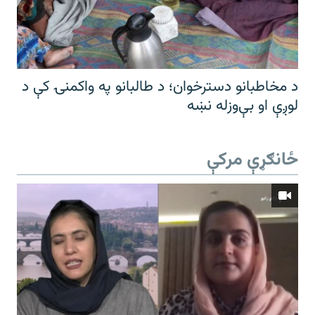
د مخاطبانو دسترخوان؛ د طالبانو په واکمنۍ کې د
لوږې او بې‌وزله نښه
ځانګړې مرکې