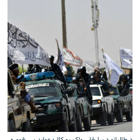
د طالبانو د بیا ځلي واک یو کال؛ عواید یې څومره