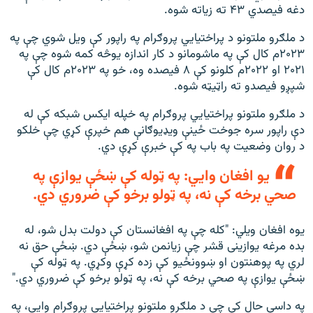
دغه فیصدي ۴۳ ته زیاته شوه.
د ملګرو ملتونو د پراختیايي پروګرام په راپور کې ویل شوي چې په
۲۰۲۳م کال کې په ماشومانو د کار اندازه یوڅه کمه شوه چې په
۲۰۲۱ او ۲۰۲۲م کلونو کې ۸ فیصده وه، خو په ۲۰۲۳م کال کې
شپږو فیصدو ته راټیټه شوه.
د ملګرو ملتونو پراختیايي پروګرام په خپله ایکس شبکه کې له
دې راپور سره جوخت ځینې ویډیوګانې هم خپرې کړي چې خلکو
د روان وضعیت په باب په کې خبرې کړې دي.
یو افغان وايي: په ټوله کې ښځې یوازې په
صحي برخه کې نه، په ټولو برخو کې ضروري دي.
یوه افغان ویلي: "کله چې په افغانستان کې دولت بدل شو، له
بده مرغه یوازينی قشر چې زیانمن شو، ښځې دي. ښځې حق نه
لري په پوهنتون او ښوونځیو کې زده کړې وکړي. په ټوله کې
ښځې یوازې په صحي برخه کې نه، په ټولو برخو کې ضروري دي."
په داسې حال کې چې د ملګرو ملتونو پراختیايي پروګرام وايي، په