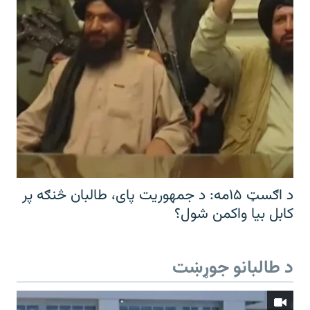
د اګسټ ۱۵مه: د جمهوریت پای، طالبان څنګه پر
کابل بیا واکمن شول؟
د طالبانو جوړښت