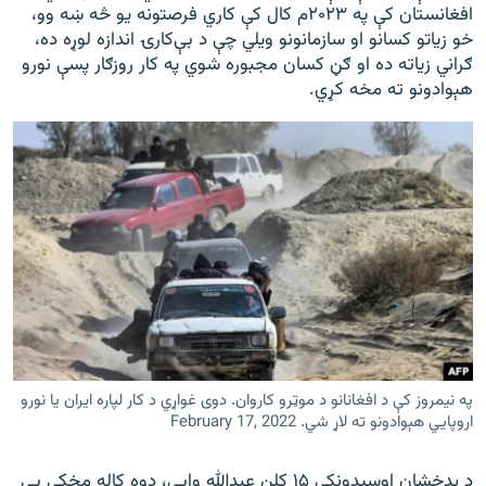
افغانستان کې په ۲۰۲۳م کال کې کاري فرصتونه یو څه ښه وو،
خو زیاتو کسانو او سازمانونو ویلي چې د بې‌کارۍ اندازه لوړه ده،
ګراني زیاته ده او ګڼ کسان مجبوره شوي په کار روزګار پسې نورو
هېوادونو ته مخه کړي.
په نیمروز کې د افغانانو د موټرو کاروان. دوی غواړي د کار لپاره ایران یا نورو
اروپايي هېوادونو ته لاړ شي. February 17, 2022
د بدخشان اوسېدونکی ۱۵ کلن عبدالله وايي، دوه کاله مخکې یې