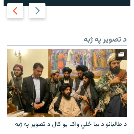
Next
Previous
slide
slide
د تصویر په ژبه
د طالبانو د بیا ځلي واک یو کال د تصویر په ژبه