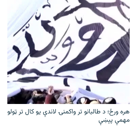
هره ورځ؛ د طالبانو تر واکمنۍ لاندې یو کال تر ټولو
مهمې پېښې