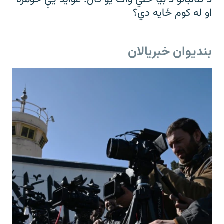
او له کوم ځایه دي؟
بندیوان خبریالان