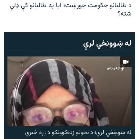
د طالبانو حکومت جوړښت؛ ایا په طالبانو کې ډلې
شته؟
له ښوونځي لرې
له ښوونځي لرې؛ د نجونو زده‌کوونکو د زړه خبرې