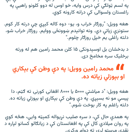
په لسم ټولګي کې درس وایه، خو اوس له دوو کلونو راهیې په
راغستان ولسوالۍ کې درانه کارونه کوي.
هغه وویل: "روزګار خراب و، یو- دوه کاله کېږي چې درته کار کوم.
ستونزې زیاتې دي. ونه توانېدم ښوونځی ووایم. روزګار خراب شو،
دلته راغلی یم خپل روزګار چلوم."
د بدخشان بل اوسېدونکی ۱۵ کلن محمد رامین هم له ورته
برخلیک سره مخامخ دی.
محمد رامین وویل: په دې وطن کې بېکاري
او بېوزلي زیاته ده.
هغه وویل: "د میاشتې ۵۰۰۰ یا ۸۰۰۰ افغانۍ کورنۍ ته ګټم، دا
پیسې مو نه بسېږي. په دې وطن کې بېکاري او بېوزلي زیاته ده.
دلته راغلم په کار بوخت شوم."
په همدې حال کې، د سره صلیب نړیواله کمېټه وايي، هڅه کوي
په روان میلادي کال کې په افغانستان کې د زیانګالو کسانو لپاره د
نقدي مرستو لړۍ ته دوام ورکړي.