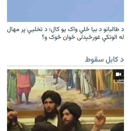
د طالبانو د بیا ځلي واک یو کال؛ د تخلیې پر مهال
له الوتکې غورځېدلی ځوان څوک و؟
د کابل سقوط