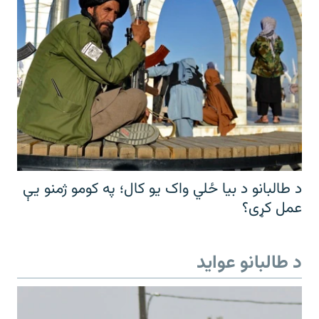
د طالبانو د بیا ځلي واک یو کال؛ په کومو ژمنو یې
عمل کړی؟
د طالبانو عواید