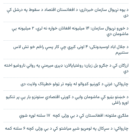
د یوه نړیوال سازمان خبرداری: د افغانستان اقتصاد د سقوط په درشل کې
دی
د خوړو نړیوال سازمان: ۱۴ میلیونه افغانان خواړه نه لري، ۲ میلیونه یې
ماشومان دي
د جلال اباد اوسیدونکی: ۴ اونۍ کېږي چې کار پسې راځم خو تش لاس
ستنیږم
ارزګان کې د جګړو بل زیان؛ روغتیاپالان: ډېری مېرمنې په رواني ناروغیو اخته
دي
چارواکي: غزني د کورنیو کډوالو له پلوه تر ټولو خطرناک ولایت دی
د خښتو بټیو کې ماشومان وايي د کورنۍ اقتصادي ستونزو بار یې پر تنکیو
اوږو راغلی
ملګري ملتونه: افغانستان کې د بې وزلۍ کچه ۱۷ سلنه لوړه شوې
چارواکي: د سږکال په لومړیو شپږ میاشتو کې د بې وزلۍ کچه ۶ سلنه کمه