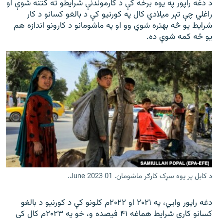
د دغه راپور په یوه برخه کې د کارموندنې شرایطو ته کتنه شوې او
راغلي چې تېر میلادي کال په کورنیو کې د بالغو کسانو د کار
شرایط یو څه بهتره شوي وو او په ماشومانو د کارونو اندازه هم
یو څه کمه شوې ده.
د کابل پر یوه سړک کارګر ماشومان. 01 June 2023.
دغه راپور وايي، په ۲۰۲۱ او ۲۰۲۲م کلونو کې د کورنیو د بالغو
کسانو کاري شرایط هماغه ۴۱ فیصده و، خو په ۲۰۲۳م کال کې