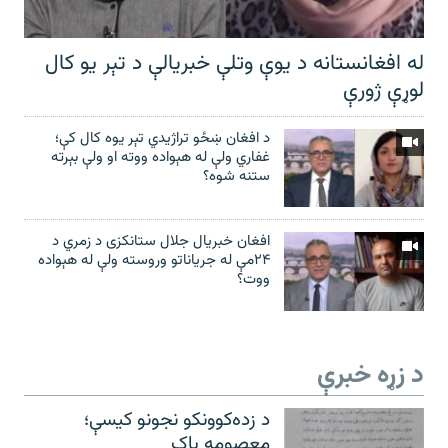
له افغانستانه د یوې وتلې خبریالې د تېر يو کال
لوړې ژورې
د افغان ښځو تراژیدي تېر یوه کال کې؛
غفاري ولې له هېواده ووته او ولې بېرته
ستنه شوه؟
افغان خبریال جلال ستانکزی د زمري د
۲۴مې له جریاناتو وروسته ولې له هېواده
ووت؟
د زړه خبرې
د زده‌کوونکو نجونو کیسې؛
معصومه باک