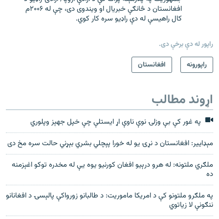
افغانستان د څانګې خبریال او ویندوی دی، چې له ۲۰۰۶م
کال راهیسې له دې راډیو سره کار کوي.
راپور له دې برخې دی.
راپورونه
افغانستان
اړوند مطالب
په غور کې بې وزلۍ نوې ناوې اړ ایستلې چې خپل جهېز وپلوري
مېډاییر: افغانستان د نړۍ یو له خورا پېچلي بشري بېړني حالت سره مخ دی
ملګري ملتونه: له هرو درېیو افغان کورنیو یوه یې له مخدره توکو اغېزمنه
ده
په ملګرو ملتونو کې د امریکا ماموریت: د طالبانو زورواکې پالېسۍ د افغانانو
ننګونې لا زیاتوي