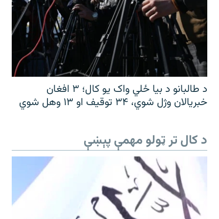
د طالبانو د بیا ځلي واک یو کال؛ ۳ افغان
خبریالان وژل شوي، ۳۴ توقیف او ۱۳ وهل شوي
د کال تر ټولو مهمې پېښې