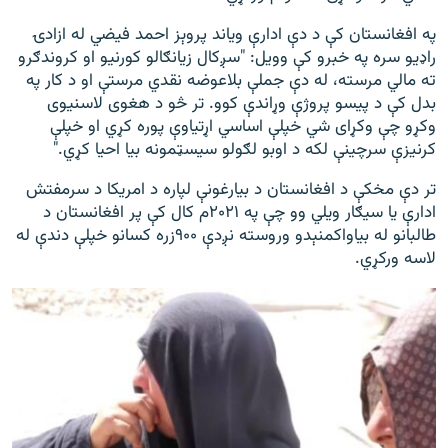
په افغانستان کې د دې ادارې ویاند پروېز احمد فیضي له ازادۍ
راډیو سره په خبرو کې وویل: "سږکال زیانګالو کورنیو او کروندګرو
ته مالي مرسته، له دې جملې بلاعوضه نقدي مرستې او د کار په
بدل کې د پیسو پروژې وړاندې کوو. تر څو د هغوی لاسنیوی
وکړو چې وکړای شي خپلې اساسي اړتیاوې پوره کړي او خپلې
کرنیزې سرچینې لکه د اوبو لګولو سیسټمونه بیا احیا کړي."
تر دې مخکې د افغانستان د بیارغونې لپاره د امریکا د سرمفتش
ادارې یا سیګار ویلي وو چې په ۲۰۲۱م کال کې پر افغانستان د
طالبانو له بیاواکمنېدو وروسته نږدې ۹۰۰زره کسانو خپلې دندې له
لاسه ورکړي.