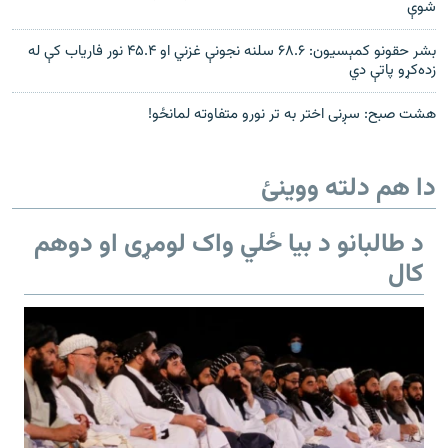
شوې
بشر حقونو کمېسیون: ۶۸.۶ سلنه نجونې غزني او ۴۵.۴ نور فاریاب کې له
زده‌کړو پاتې دي
هشت صبح: سږنی اختر به تر نورو متفاوته لمانځو!
دا هم دلته ووینئ
د طالبانو د بیا ځلي واک لومړی او دوهم
کال