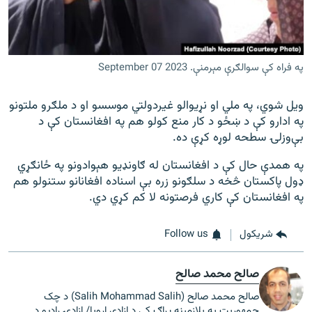
په فراه کې سوالګرې مېرمنې. September 07 2023
ویل شوي، په ملي او نړیوالو غیردولتي موسسو او د ملګرو ملتونو
په ادارو کې د ښځو د کار منع کولو هم په افغانستان کې د
بې‌وزلۍ سطحه لوړه کړې ده.
په همدې حال کې د افغانستان له ګاونډیو هېوادونو په ځانګړي
ډول پاکستان څخه د سلګونو زره بې اسناده افغانانو ستنولو هم
په افغانستان کې کاري فرصتونه لا کم کړي دي.
شريکول
Follow us
صالح محمد صالح
صالح محمد صالح (Salih Mohammad Salih) د چک
جمهوریت په پلازمېنه پراګ کې د ازادې اروپا/ ازادۍ راډیو د