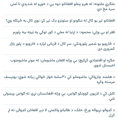
ملګري ملتونه: له هرو پنځو افغانانو دوه یې د خوړو له شدیدې نا امنۍ
سره مخ دي
افغانانو تېر یو کال له ننګونو او ستونزو ډک تېر کړ؛ نوی کال به څرنګه وي؟
فقر او بې وزلي؛ محمود: د اړتیا له مخې د کور توکي په ټیټه بیه پلورم
د څارويو يو شمېر پلورونکي: سږ کال د قربانۍ لپاره د څارويو د پلور بازار
کمزوری دی
جګړه او اقتصادي کړکېچ؛ بې وزله افغان ماشومان: له مونږ ماشومتوب
اخیستل شوی
د هلمند چارواکي: ماشومانو کې ۳۰سلنه خوار ځواکي زياته شوې؛ یونېسف
مرسته وکړه
کابل کې د لاریون کوونکو ګواښ: بې وزله افغانستان نړۍ ته ګواښ پېښولی
شي
د کډوالو نړيواله ورځ؛ خلک: د طالبانو واکمنۍ لا ډېر افغانان کډوالۍ ته اړ
کړل