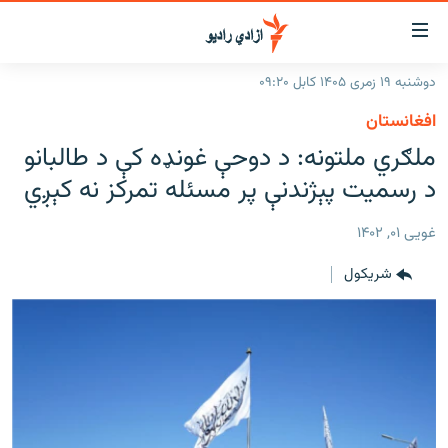
اسرسۍ
ړ
دوشنبه ۱۹ زمری ۱۴۰۵ کابل ۰۹:۲۰
ېنکونه
کورپاڼه
افغانستان
صلي
راپورونه
ملګري ملتونه: د دوحې غونډه کې د طالبانو
تن
خبرونه
افغانستان
د رسمیت پېژندنې پر مسئله تمرکز نه کېږي
ه
رتلل
د خپرونو جدول
سیمه
افغانستان
صلي
غویی ۰۱, ۱۴۰۲
مرکې
نړۍ
منځنی ختیځ
ېنو
شريکول
ه
اونیزې خپرونې
نړۍ
رتلل
انځوریزه برخه
ټون
ورزش
اڼې
ه
د کډوالۍ بحران
راجعه
'کووېډ-۱۹'