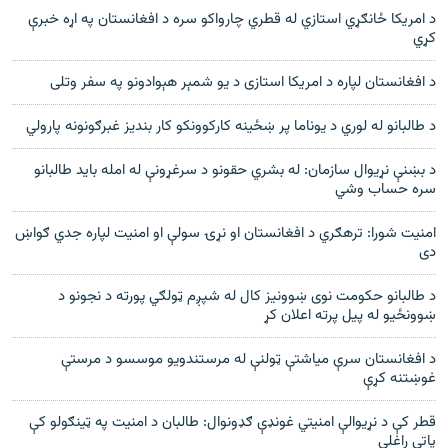
د امریکا ځانګړي استازي له قطري چارواکو سره د افغانستان په اړه خبرې
کړي
د افغانستان لپاره د امريکا استازی د يو شمېر هېوادونو په سفر وتلی
د طالبانو له لوري د یوناما پر ښځینه کارکوونکو کار بندیز غبرګونونه پارولي
د بښنې نړيوال سازمان: له بشري حقونو د سرغړونې له امله بايد طالبانو
سره حساب وشي
امنیت شورا: ترهګري د افغانستان او نړۍ سولې او امنیت لپاره جدي ګواښ
دی
د طالبانو حکومت نوی ښوونيز کال له شپږم ټولګي پورته د نجونو د
ښوونځيو له پيل پرته اعلان کړ
د افغانستان سرې میاشتې ټولنې له مرستندویو موسسو د مرستې
غوښتنه کړې
قطر کې د نړيوالې امنيتي غونډې ګډونوال: طالبان د امنيت په ټينګولو کې
پاتې راغلي