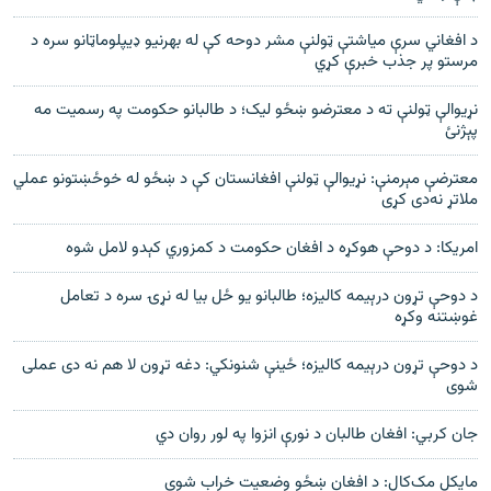
د افغاني سرې مياشتې ټولنې مشر دوحه کې له بهرنيو ډيپلوماټانو سره د
مرستو پر جذب خبرې کړي
نړیوالې ټولنې ته د معترضو ښځو لیک؛ د طالبانو حکومت په رسمیت مه
پېژنئ
معترضې مېرمنې: نړيوالې ټولنې افغانستان کې د ښځو له خوځښتونو عملي
ملاتړ نه‌دی کړی
امريکا: د دوحې هوکړه د افغان حکومت د کمزوري کېدو لامل شوه
د دوحې تړون درېیمه کالیزه؛ طالبانو یو ځل بیا له نړۍ سره د تعامل
غوښتنه وکړه
د دوحې تړون درېیمه کالیزه؛ ځینې شنونکي: دغه تړون لا هم نه دی عملی
شوی
جان کربي: افغان طالبان د نورې انزوا په لور روان دي
مایکل مک‌کال: د افغان ښځو وضعیت خراب شوی