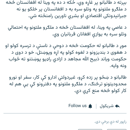
بېرته د طالبانو پر غاړه وي، ځکه د ده په وینا له افغانستان څخه
د ملګرو ملتونو په وتلو سره به د افغانستان پر خلکو یو نه
جبرانېدونکی اقتصادي او بشري ناورین رامنځته شي.
د عاصي په وینا، له افغانستان څخه د ملګرو ملتونو په احتمالي
وتلو سره به یوازې افغانان قربانیان وي.
موږ د طالبانو له حکومت څخه د دوحې د ناستې د ترسره کولو او
د هغوی د بندیزونو د لغوه کولو په اړه وپوښتل، خو د دوی د
حکومت ویاند ذبیح الله مجاهد د ازادي راډیو پوښتنو ته ځواب
ونه وایه.
طالبانو د ښځو پر زده کړو، غیردولتي ادارو کې کار، سفر او نورو
محدودیتونو ترڅنګ، د ملګرو ملتونو په دفترونو کې یې هم له
کار کولو څخه منع کړي دي.
شريکول
Follow us
راپور له دې برخې دی.