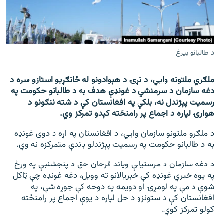
اړیکه
دري پاڼه
Azadi English
د طالبانو بیرغ
راسره ملګري شئ
ملګري ملتونه وايي، د نړۍ د هېوادونو له ځانګړيو استازو سره د
دغه سازمان د سرمنشي د غونډې هدف به د طالبانو حکومت په
رسمیت پېژندل نه، بلکې په افغانستان کې د شته ننګونو د
هوارۍ لپاره د اجماع پر رامنځته کېدو تمرکز وي.
د ازادې اروپا/ ازادي راډيو ټولې پاڼې
د ملګرو ملتونو سازمان وايي، د افغانستان په اړه د دوی غونډه
به د طالبانو حکومت په رسمیت پېژندلو باندې متمرکزه نه وي.
د دغه سازمان د مرستیالې ویاند فرحان حق د پنجشنبې په ورځ
په یوه خبري غونډه کې خبریالانو ته وویل، دغه غونډه چې ټاکل
شوې د مې په لومړۍ او دویمه په دوحه کې جوړه شي، په
افغانستان کې د ستونزو د حل لپاره د یوې اجماع پر رامنځته
کولو تمرکز کوي.