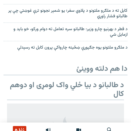
کابل ته د ملګرو ملتونو د پلاوي سفر؛ يو شمېر نجونو ترې غوښتي چې پر
طالبانو فشار راوړي
د قطر د بهرنيو چارو وزير: طالبانو سره تعامل ته دوام ورکو، خو بايد و
ازمايل شي
د ملګرو ملتونو يوه جګپوړې ښځينه چارواکې پرون کابل ته رسېدلې
دا هم دلته ووینئ
د طالبانو د بیا ځلي واک لومړی او دوهم
کال
زنده