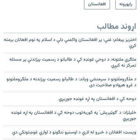
راپورونه
افغانستان
اړوند مطالب
اختریز پیغام؛ غني: پر افغانستان واکمنې ډلې د اسلام په نوم افغانان برمته
کړي
ملګري ملتونه: د دوحې غونډه کې د طالبانو د رسمیت پېژندنې پر مسئله
تمرکز نه کېږي
د ملګروملتونو د سرمنشي وياند: د طالبانو رسميت پېژندنه د ملګروملتونو
د غړو هېوادو صلاحيت دی
دوحه کې د افغانستان په اړه غونډه جوړيږي
خليلزاد: د 'ګوټېرېش' په کوربه‌توب دوحه کې د افغانستان په اړه غونډه
جوړېږي
وېسټ: افغانان د خبرو له لارې د اوسنیو ننګونو د اواري غوښتونکي دي