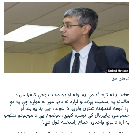
فرحان حق
هغه زیاته کړه: "د مې په اوله او دویمه د دوحې کنفرانس د
طالبانو په رسمیت پېژندلو لپاره نه دی. موږ نه غواړو چې په دې
اړه کومه اندېښنه شتون ولري. دا غونډه چې په یو بند او
خصوصي چاپېریال کې ترسره کېږي، موضوع یې د موجودو ننګونو
په اړه د یوې واحدې اجماع رامنځته کول دي."