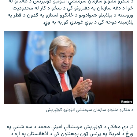
د ملګرو ملتونو سازمان سرمنشي انټونیو ګوټېرېش د طالبانو له
خوا د دغه سازمان په دفترونو کې د ښځو د کار له محدودیت
وروسته د بېلابېلو هېوادونو د ځانګړو استازو په ګډون د قطر په
پلازمېنه دوحه کې د یوې غونډې کوربه به وي.
د ملګرو ملتونو سازمان سرمنشي انټونیو ګوټېرېش
تر دې مخکې د ګوټېرېش مرستیالې امینې محمد د سه شنبې په
ورځ د امریکا په پرنس ټون پوهنتون کې د افغانستان په اړه د