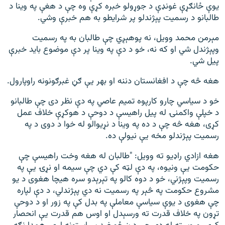
یوې ځانګړې غونډې د جوړولو خبره کړې وه چې د هغې په وینا د
طالبانو د رسمیت پېژندلو پر شرایطو به هم خبرې وشي.
مېرمن محمد وویل، نه پوهېږي چې طالبان به په رسمیت
وپېژندل شي او که نه، خو د دې په وینا پر دې موضوع باید خبرې
پیل شي.
هغه څه چې د افغانستان دننه او بهر یې ګڼ غبرګونونه راوپارول.
خو د سیاسي چارو کارپوه تمیم عاصي په دې نظر دی چې طالبانو
د خپلې واکمنۍ له پیل راهیسې د دوحې د هوکړې خلاف عمل
کړی، هغه څه چې د ده په وینا د نړیوالو له خوا د دوی د په
رسمیت پېژندلو مخه یې نیولې ده.
هغه ازادي راډيو ته وویل: ‌"طالبان له هغه وخت راهیسې چې
حکومت یې ونیوه، په دې لټه کې دي چې سیمه او نړۍ يې په
رسمیت وپېژني، خو د دوه کالو په تېرېدو سره هیچا هغوی د یو
مشروع حکومت په څېر په رسمیت نه دي پېژندلي، د دې لپاره
چې هغوی د یوې سیاسې معاملې په بدل کې په زور او د دوحې
تړون په خلاف قدرت ته ورسېدل او اوس هم قدرت یې انحصار