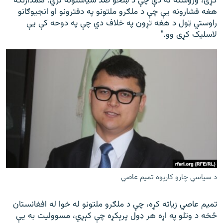
کړی، وروسته له دې چې د ښځو ضد سیاستونه لري. همدارنګه
هغه فشارونه یې چې د ملګرو ملتونو په دفترونو او انجیوګانو
راوستي ټول د هغه تړون په خلاف دي چې په دوحه کې یې
لاسلیک کړی وو."
د سیاسي چارو کارپوه تمیم عاصي
تمیم عاصي زیاته کړه، چې د ملګرو ملتونو له خوا له افغانستان
څخه د وتلو په اړه هر ډول پرېکړه چې کېږي، مسوولیت به یې