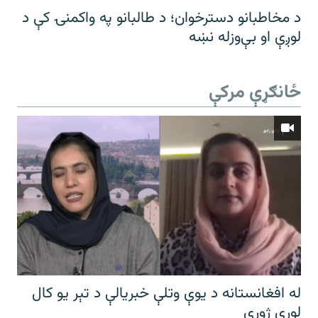
د مخاطبانو دسترخوان؛ د طالبانو په واکمنۍ کې د
لوږې او بې‌وزله نښه
ځانګړې مرکې
له افغانستانه د یوې وتلې خبریالې د تېر يو کال
لوړې ژورې