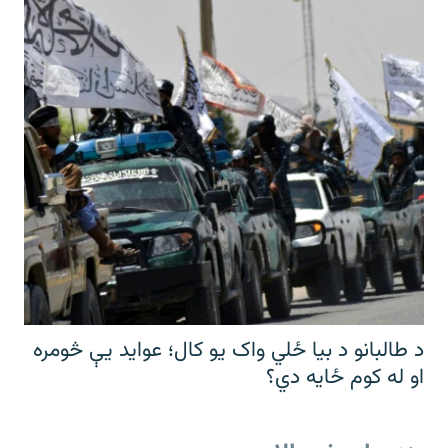
د طالبانو د بیا ځلي واک یو کال؛ عواید یې څومره
او له کوم ځایه دي؟