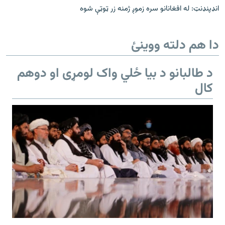
انډپنډنټ: له افغانانو سره زموږ ژمنه زر ټوټې شوه
دا هم دلته ووینئ
د طالبانو د بیا ځلي واک لومړی او دوهم
کال