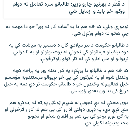
د قطر د بهرنيو چارو وزير: طالبانو سره تعامل ته دوام
ورکو، خو بايد و ازمايل شي
نوموړي ویلي، که څه هم دا به "ساده کار نه وي" خو دا مهمه ده
چې هڅو ته دوام ورکړل شي.
د طالبانو حکومت د تېر میلادي کال د ډسمبر په میاشت کې په
دوه بېلابېلو فرمانونو کې نجونې له پوهنتونونو او په نا دولتي
نړیوالو او ملي ادارو کې له کار کولو راوګرځولې.
که څه هم د طالبانو دا پرېکړه په کور دننه بهر په پراخه کچه
وغندل شوه او په غبرګون کې يې څو نړیوالو مرستندویه مؤسسو
خپل فعالیتونه وځنډول خو د طالبانو حکومت تر دې دمه په خپل
دریځ کې بدلون نه‌دی راويستی.
دوی مخکې له دې نجونې له شپږم ټولګې پورته له زده‌کړو هم
منع کړې دي، په ډېری دولتي ادارو کې یې هم له کار راګرځولي او
په ګڼ نورو برخو کې یې هم پر افغان ښځو او نجونو
محدودیتونه لګولي دي.