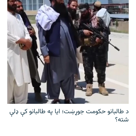
د طالبانو حکومت جوړښت؛ ایا په طالبانو کې ډلې
شته؟