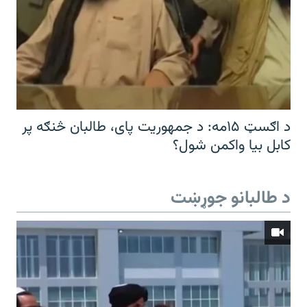
د اګسټ ۱۵مه: د جمهوریت پای، طالبان څنګه پر
کابل بیا واکمن شول؟
د طالبانو جوړښت