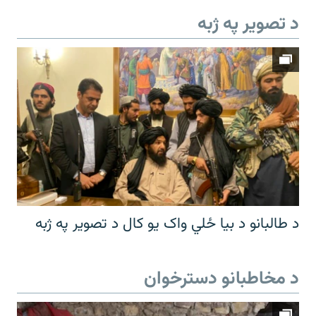
د تصویر په ژبه
د طالبانو د بیا ځلي واک یو کال د تصویر په ژبه
د مخاطبانو دسترخوان