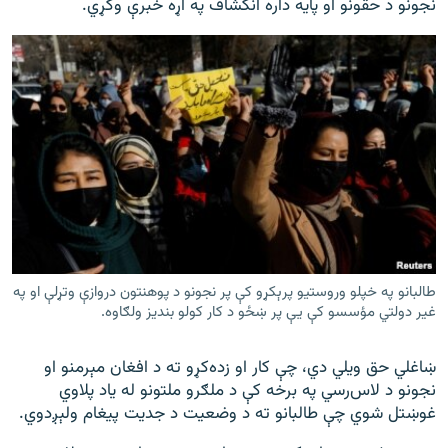
نجونو د حقونو او پایه داره انکشاف په اړه خبرې وکړي.
طالبانو په خپلو وروستيو پرېکړو کې پر نجونو د پوهنتون دروازې وتړلې او په
غير دولتي مؤسسو کې يې پر ښځو د کار کولو بنديز ولګاوه.
ښاغلي حق ویلي دي، چې کار او زده‌کړو ته د افغان مېرمنو او
نجونو د لاس‌رسي په برخه کې د ملګرو ملتونو له یاد پلاوي
غوښتل شوي چې طالبانو ته د وضعیت د جدیت پیغام ولېږدوي.