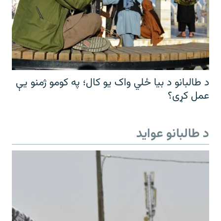
د طالبانو د بیا ځلي واک یو کال؛ په کومو ژمنو یې
عمل کړی؟
د طالبانو عواید