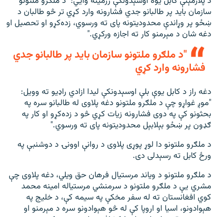
د پلازمېنې کابل يوه اوسېدونکې زرمينه وايي: "د ملګرو ملتونو
سازمان باید پر طالبانو جدي فشارونه وارد کړي تر څو طالبان د
ښځو پر وړاندې محدودیتونه پای ته ورسوي، زده‌کړو او تحصیل او
دغه شان د مېرمنو کار ته اجازه ورکړي."
"د ملګرو ملتونو سازمان باید پر طالبانو جدي
فشارونه وارد کړي
دغه راز د کابل يوې بلې اوسېدونکې ليدا ازادي راډيو ته وويل:
"موږ غواړو چې د ملګرو ملتونو دغه پلاوی له طالبانو سره په
بحثونو کې په دوی فشارونه زیات کړي څو د زده‌کړو او کار په
ګډون پر ښځو بېلابېل محدودیتونه پای ته ورسوي."
د ملګرو ملتونو دا لوړ پوړی پلاوی د روانې اوونۍ د دوشنبې په
ورځ کابل ته رسېدلی دی.
د ملګرو ملتونو د ویاند مرستیال فرهان حق ویلي، دغه پلاوی چې
مشري يې د ملګرو ملتونو د سرمنشي مرستیاله امینه محمد
کوي افغانستان ته له سفر مخکې په سیمه کې، د خلیج په
هېوادونو، اسیا او اروپا کې له څو هېوادونو سره د مېرمنو او