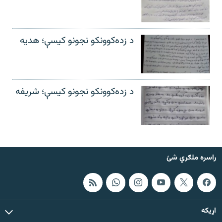
د زده‌کوونکو نجونو کیسې؛ هدیه
د زده‌کوونکو نجونو کیسې؛ شریفه
راسره ملګري شئ
اړيکه