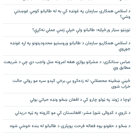
د اسلامي همکارۍ سازمان په غونډه کې به له طالبانو کومې غوښتنې
وشي؟
تورنټو سټار ورځپاڼه: طالبانو ولې خپلې ژمنې عملي نه‌کړې؟
د اسلامي همکاريو سازمان د طالبانو وروستيو محدوديتونو په اړه غونډه
جوړوي
عباس ستانکزی: د مشرانو يوازې هغه امرونه منل واجب دي چې د شريعت
مطابق وي
ځينې ښځينه محصلانې: له زده‌کړو بې برخې کېدو سره مو رواني حالت
خراب شوی
اوچا د ژوند په ټولو چارو کې د افغان ښځو ونډه حیاتي بولي
د ناروې د کډوالۍ شورا مشر: افغانستان کې مو کارونه په ټپه درېدلي
د ښځو د حقونو یوه فعاله فرحت پوپلزۍ د طالبانو له بنده خوشې شوه