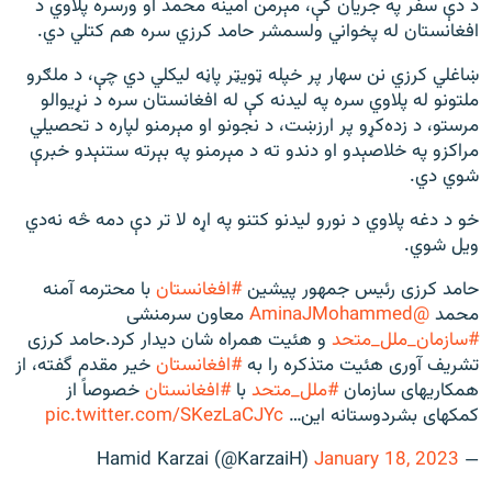
د دې سفر په جریان کې، مېرمن امینه محمد او ورسره پلاوي د
افغانستان له پخواني ولسمشر حامد کرزي سره هم کتلي دي.
ښاغلي کرزي نن سهار پر خپله ټویټر پاڼه لیکلي دي چې، د ملګرو
ملتونو له پلاوي سره په لیدنه کې له افغانستان سره د نړیوالو
مرستو، د زده‌کړو پر ارزښت، د نجونو او مېرمنو لپاره د تحصیلي
مراکزو په خلاصېدو او دندو ته د مېرمنو په بېرته ستنېدو خبرې
شوي دي.
خو د دغه پلاوي د نورو لیدنو کتنو په اړه لا تر دې دمه څه نه‌دي
ویل شوي.
حامد کرزی رئيس جمهور پیشین
#افغانستان
با محترمه آمنه
محمد
@AminaJMohammed
معاون سرمنشی
#سازمان_ملل_متحد
و هئیت همراه شان دیدار کرد.حامد کرزی
تشريف آوری هئیت متذکره را به
#افغانستان
خیر مقدم گفته، از
همکاریهای سازمان
#ملل_متحد
با
#افغانستان
خصوصاً از
کمکهای بشردوستانه این…
pic.twitter.com/SKezLaCJYc
January 18, 2023
— Hamid Karzai (@KarzaiH)