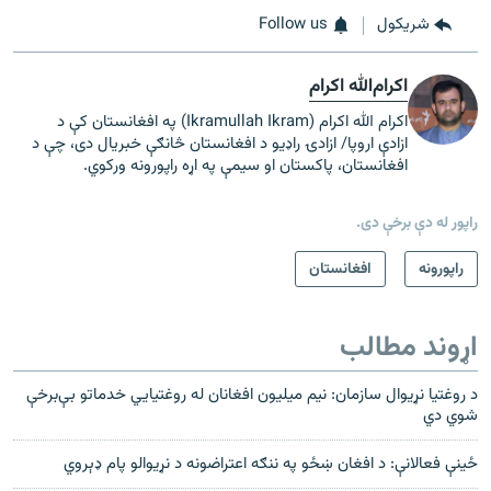
شريکول
Follow us
اکرام‌الله اکرام
اکرام الله اکرام (Ikramullah Ikram) په افغانستان کې د
ازادې اروپا/ ازادۍ راډیو د افغانستان څانګې خبریال دی، چې د
افغانستان، پاکستان او سیمې په اړه راپورونه ورکوي.
راپور له دې برخې دی.
راپورونه
افغانستان
اړوند مطالب
د روغتيا نړيوال سازمان: نيم ميليون افغانان له روغتيايي خدماتو بې‌برخې
شوي دي
ځینې فعالانې: د افغان ښځو په ننګه اعتراضونه د نړیوالو پام ډېروي