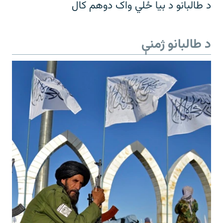
د طالبانو د بیا ځلي واک دوهم کال
د طالبانو ژمنې