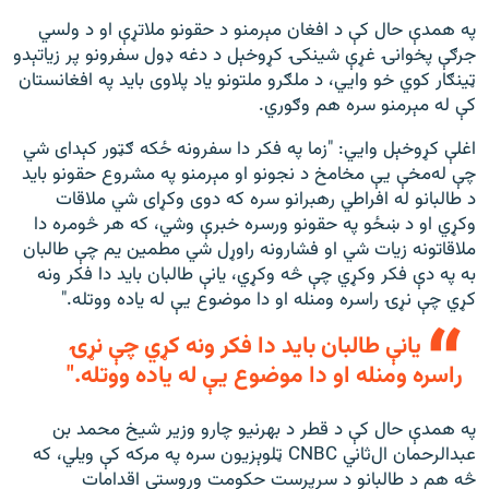
په همدې حال کې د افغان مېرمنو د حقونو ملاتړې او د ولسي
جرګې پخوانۍ غړې شینکۍ کړوخېل د دغه ډول سفرونو پر زیاتېدو
ټینګار کوي خو وايي، د ملګرو ملتونو یاد پلاوی باید په افغانستان
کې له مېرمنو سره هم وګوري.
اغلې کړوخېل وايي: "زما په فکر دا سفرونه ځکه ګټور کېدای شي
چې له‌مخې یې مخامخ د نجونو او مېرمنو په مشروع حقونو باید
د طالبانو له افراطي رهبرانو سره که دوی وکړای شي ملاقات
وکړي او د ښځو په حقونو ورسره خبرې وشي، که هر څومره دا
ملاقاتونه زیات شي او فشارونه راوړل شي مطمین یم چې طالبان
به په دې فکر وکړي چې څه وکړي، یانې طالبان باید دا فکر ونه
کړي چې نړۍ راسره ومنله او دا موضوع یې له یاده ووتله."
یانې طالبان باید دا فکر ونه کړي چې نړۍ
راسره ومنله او دا موضوع یې له یاده ووتله."
په همدې حال کې د قطر د بهرنیو چارو وزیر شیخ محمد بن
عبدالرحمان ال‌ثاني CNBC ټلوېزيون سره په مرکه کې ویلي، که
څه هم د طالبانو د سرپرست حکومت وروستي اقدامات