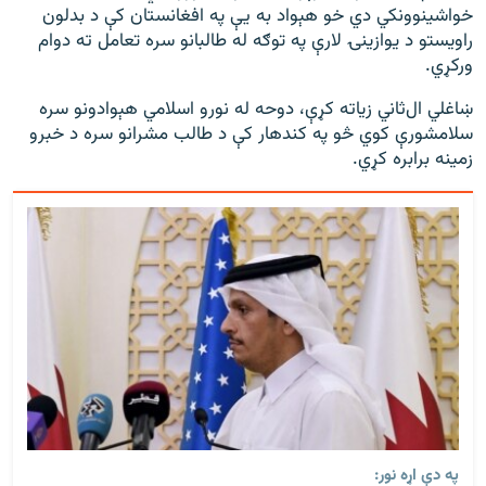
خواشینوونکي دي خو هېواد به یې په افغانستان کې د بدلون
راويستو د یوازینۍ لارې په توګه له طالبانو سره تعامل ته دوام
ورکړي.
ښاغلي ال‌ثاني زیاته کړې، دوحه له نورو اسلامي هېوادونو سره
سلامشورې کوي څو په کندهار کې د طالب مشرانو سره د خبرو
زمینه برابره کړي.
په دې اړه نور: