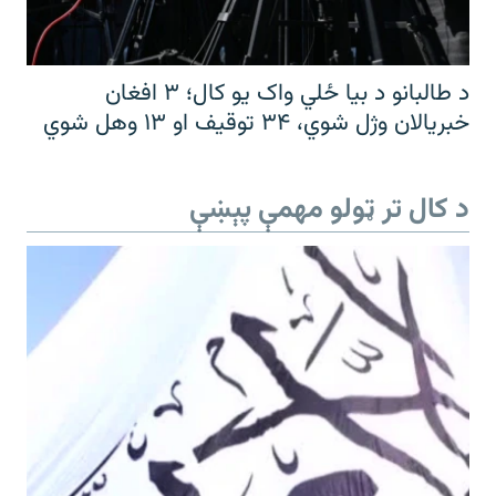
د طالبانو د بیا ځلي واک یو کال؛ ۳ افغان
خبریالان وژل شوي، ۳۴ توقیف او ۱۳ وهل شوي
د کال تر ټولو مهمې پېښې