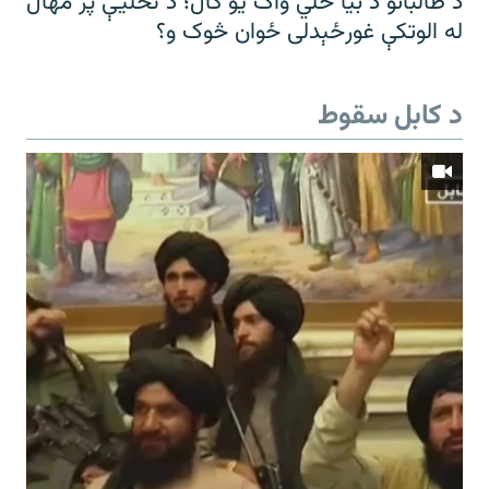
د طالبانو د بیا ځلي واک یو کال؛ د تخلیې پر مهال
له الوتکې غورځېدلی ځوان څوک و؟
د کابل سقوط