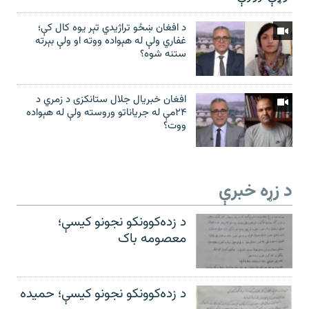
د افغان ښځو تراژیدي تېر یوه کال کې؛
غفاري ولې له هېواده ووته او ولې بېرته
ستنه شوه؟
افغان خبریال جلال ستانکزی د زمري د
۲۴مې له جریاناتو وروسته ولې له هېواده
ووت؟
د زړه خبرې
د زده‌کوونکو نجونو کیسې؛
معصومه باک
د زده‌کوونکو نجونو کیسې؛ حمیده