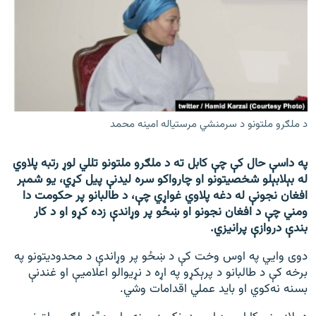
اړیکه
دري پاڼه
Azadi English
راسره ملګري شئ
د ملګرو ملتونو د سرمنشي مرستياله امينه محمد
په داسې حال کې چې کابل ته د ملګرو ملتونو تللي لوړ رتبه پلاوي
د ازادې اروپا/ ازادي راډيو ټولې پاڼې
له بېلابېلو شخصیتونو او چارواکو سره لیدنې پیل کړي، یو شمېر
افغان نجونې له دغه پلاوي غواړي چې، د طالبانو پر حکومت دا
ومني چې د افغان نجونو او ښځو پر وړاندې زده کړو او د کار
بندې دروازې پرانیزي.
دوی وايي په اوس وخت کې د ښځو پر وړاندې د محدودیتونو په
برخه کې د طالبانو د پرېکړو په اړه د نړیوالو اعلامیې او غندنې
بسنه نه‌کوي او باید عملي اقدامات وشي.