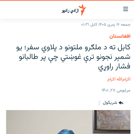
اسرسۍ
ړ
جمعه ۱۶ زمری ۱۴۰۵ کابل ۰۱:۳۱
ېنکونه
کورپاڼه
افغانستان
صلي
راپورونه
کابل ته د ملګرو ملتونو د پلاوي سفر؛ يو
تن
خبرونه
افغانستان
شمېر نجونو ترې غوښتي چې پر طالبانو
ه
رتلل
د خپرونو جدول
فشار راوړي
سیمه
افغانستان
صلي
مرکې
نړۍ
منځنی ختیځ
ېنو
اکرام‌الله اکرام
ه
اونیزې خپرونې
نړۍ
رتلل
مرغومی ۲۸, ۱۴۰۱
انځوریزه برخه
شريکول
ټون
ورزش
اڼې
ه
د کډوالۍ بحران
راجعه
'کووېډ-۱۹'