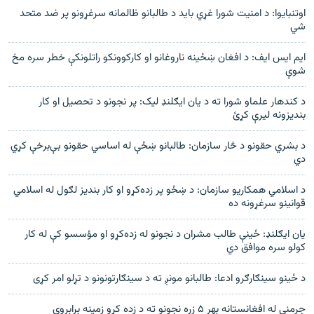
اوتنبایوا: د امنیت شورا غړي باید د طالبانو ظالمانه سرغړونو پر ضد متحد
شي
ایم ایس ایف: د افغان ښځینه ناروغانو او کارکوونکو راتلونکې خطر سره مخ
شوې
د کندهار علماو شورا ته د يان ايګلنډ ليک: پر نجونو د تحصيل او کار
بنديزونه ليرې کړئ
د بشري حقونو د څار سازمان: طالبانو ښځې له اساسي حقونو بې‌برخې کړي
دي
د اسلامي همکاريو سازمان: د ښځو پر زده‌کړو او کار بنديز لګول له اسلامي
قوانينو سرغړونه ده
يان ايګلنډ: ځينې طالب مشران د نجونو له زده‌کړو او مؤسسو کې له کار
کولو سره موافق دي
د ځینو سینګارګرو ادعا: طالبانو مونږ ته د سینګارتونونو د تړلو امر کړی
جرمني له افغانستانه بهر ۵ زره نجونو ته د زده کړو زمینه برابروي