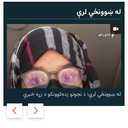
له ښوونځي لرې
له ښوونځي لرې؛ د نجونو زده‌کوونکو د زړه خبرې
Next
Previous
slide
slide