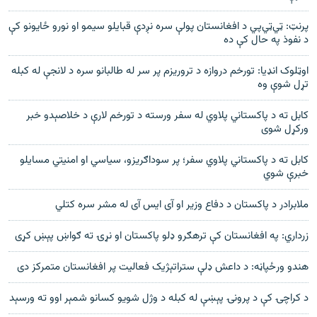
پرنټ: ټي‌ټي‌پي د افغانستان پولې سره نږدې قبايلو سيمو او نورو ځايونو کې
د نفوذ په حال کې ده
اوټلوک انډیا: تورخم دروازه د تروریزم پر سر له طالبانو سره د لانجې له کبله
تړل شوې وه
کابل ته د پاکستاني پلاوي له سفر ورسته د تورخم لارې د خلاصېدو خبر
ورکړل شوی
کابل ته د پاکستاني پلاوي سفر؛ پر سوداګریزو، سیاسي او امنیتي مسایلو
خبرې شوي
ملابرادر د پاکستان د دفاع وزیر او آی ایس آی له مشر سره کتلي
زرداري: په افغانستان کې ترهګرو ډلو پاکستان او نړۍ ته ګواښ پېښ کړی
هندو ورځپاڼه: د داعش ډلې ستراتېژيک فعاليت پر افغانستان متمرکز دی
د کراچۍ کې د پرونۍ پېښې له کبله د وژل شویو کسانو شمېر اوو ته ورسېد