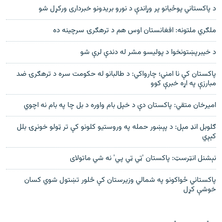
د پاکستاني پوځیانو پر وړاندې د نورو بریدونو خبرداری ورکړل شو
ملګري ملتونه: افغانستان اوس هم د ترهګرۍ سرچينه ده
د خیبرپښتونخوا د پولیسو مشر له دندې لرې شو
پاکستان کې نا امني؛ چارواکي: د طالبانو له حکومت سره د ترهګرۍ ضد
مبارزې په اړه خبرې کوو
امیرخان متقي: پاکستان دې د خپل بام واوره د بل چا په بام نه اچوي
ګلوبل انډ مېل: د پېښور حمله په وروستیو کلونو کې تر ټولو خونړۍ بلل
کېږي
نېشنل انټرسټ: پاکستان 'ټي ټي پي' نه شي ماتولای
پاکستاني ځواکونو په شمالي وزیرستان کې څلور تښتول شوي کسان
خوشې کړل