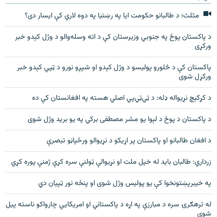
مثلث؛ د طالبانو حکومت ایا په رښتیا په دوه لاري کې ایسار دی؟
د پاکستان پوځ په جنوبي وزيرستان کې د اته وسله‌والو د وژل کېدو خبر
ورکړی
پاکستان کې د څلورو پوليسو د وژل کېدو او شپږو نورو د ټپي کېدو خبر
ورکړل شوی
د کړکېچ نړيواله ډله: د ټي‌ټي‌پي اصلي هسته په افغانستان کې ده
د پاکستان د پوځ د لېوا يو مشر مصطفی برکي په يو بريد وژل شوی
د افغان طالبانو او پاکستان پر اړيکو د نړيوالو ورځپاڼو تبصرې
زرداري: طالبان باید له خپل ملت او نړیوالې ټولنې سره کړې ژمنې پوره کړي
په خیبرپښتونخوا کې یو پولیس وژل شوی او پنځه نور ټپیان دي
له ترهګرۍ سره د مبارزې په اړه د پاکستاني او امریکايي چارواکو ناسته پیل
شوې