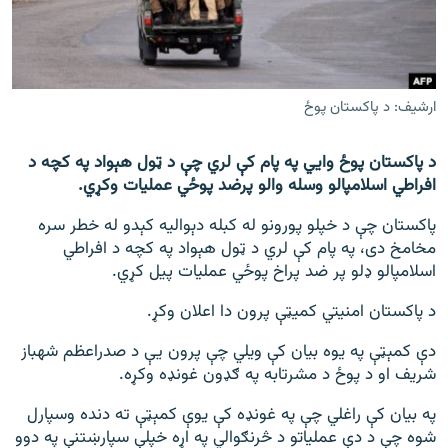
اړیکه
دري پاڼه
Azadi English
ارشیف: د پاکستان پوځ
راسره ملګري شئ
د پاکستان پوځ وايي په پام کې لري چې د ټول هېواد په کچه د
افراطي اسلامپالو وسله والو پرضد پوځي عملیات وکړي.
پاکستان چې د خپلو پورونو له کبله دېوالیه کېدو له خطر سره
مخامخ دی، په پام کې لري د ټول هېواد په کچه د افراطي
د ازادې اروپا/ ازادي راډيو ټولې پاڼې
اسلامپالو ډلو پر ضد پراخ پوځي عملیات پیل کړي.
د پاکستان امنیتي کمیټې پرون دا اعلان وکړ.
دې کمېټې په یوه بیان کې ویلي چې پرون یې د صدراعظم شهباز
شریف او د پوځ د مشرتابه په ګډون غونډه وکړه.
په بیان کې راغلي چې په غونډه کې یوې کمېټې ته دنده وسپارل
شوه چې د دې عملیاتو د څرنګوالي په اړه خپلې سپارښتنې په دوو