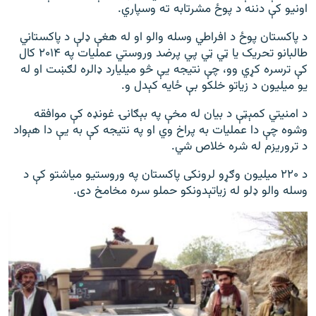
اونیو کې دننه د پوځ مشرتابه ته وسپاري.
د پاکستان پوځ د افراطي وسله والو او له هغې ډلې د پاکستاني
طالبانو تحریک یا ټي ټي پي پرضد وروستي عملیات په ۲۰۱۴ کال
کې ترسره کړي وو، چې نتیجه یې څو میلیارد ډالره لګښت او له
یو میلیون د زیاتو خلکو بې ځایه کېدل و.
د امنیتي کمېټې د بیان له مخې په بېګانۍ غونډه کې موافقه
وشوه چې دا عملیات به پراخ وي او په نتیجه کې به یې دا هېواد
د تروریزم له شره خلاص شي.
د ۲۲۰ میلیون وګړو لرونکی پاکستان په وروستیو میاشتو کې د
وسله والو ډلو له زیاتېدونکو حملو سره مخامخ دی.