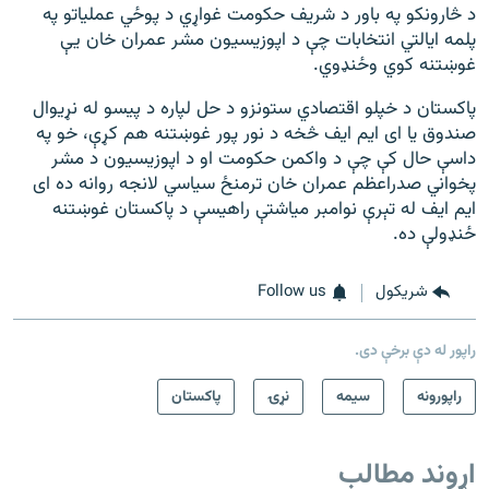
د څارونکو په باور د شریف حکومت غواړي د پوځي عملیاتو په
پلمه ایالتي انتخابات چې د اپوزیسیون مشر عمران خان یې
غوښتنه کوي وځنډوي.
پاکستان د خپلو اقتصادي ستونزو د حل لپاره د پیسو له نړیوال
صندوق یا ای ایم ایف څخه د نور پور غوښتنه هم کړې، خو په
داسې حال کې چې د واکمن حکومت او د اپوزیسیون د مشر
پخواني صدراعظم عمران خان ترمنځ سیاسي لانجه روانه ده ای
ایم ایف له تېرې نوامبر میاشتې راهیسې د پاکستان غوښتنه
ځنډولې ده.
شريکول
Follow us
راپور له دې برخې دی.
راپورونه
سيمه
نړۍ
پاکستان
اړوند مطالب