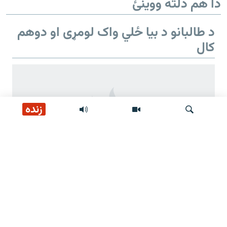
دا هم دلته ووینئ
د طالبانو د بیا ځلي واک لومړی او دوهم
کال
زنده
لټون
د طالبانو د بیا ځلي واک دوهم کال