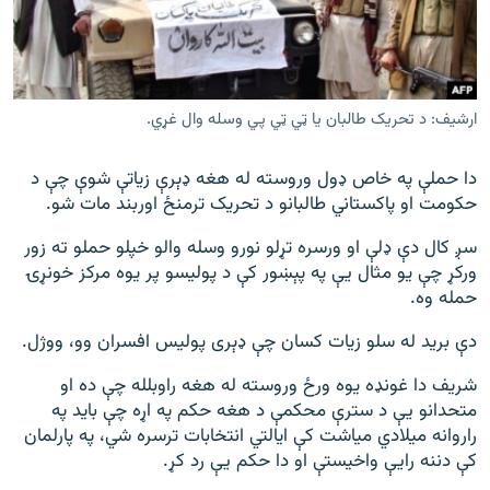
ارشیف: د تحریک طالبان یا ټي ټي پي وسله وال غړي.
دا حملې په خاص ډول وروسته له هغه ډېرې زیاتې شوې چې د
حکومت او پاکستاني طالبانو د تحریک ترمنځ اوربند مات شو.
سږ کال دې ډلې او ورسره تړلو نورو وسله والو خپلو حملو ته زور
ورکړ چې یو مثال یې په پېښور کې د پولیسو پر یوه مرکز خونړۍ
حمله وه.
دې برید له سلو زیات کسان چې ډېری پولیس افسران وو، ووژل.
شریف دا غونډه یوه ورځ وروسته له هغه راوبلله چې ده او
متحدانو یې د سترې محکمې د هغه حکم په اړه چې باید په
راروانه میلادي میاشت کې ایالتي انتخابات ترسره شي، په پارلمان
کې دننه رایې واخیستې او دا حکم یې رد کړ.