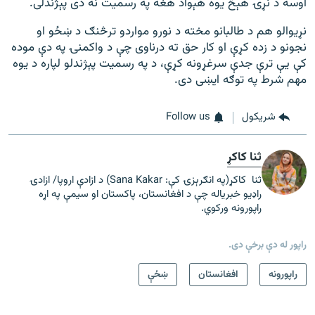
اوسه د نړۍ هېڅ یوه هېواد هغه په رسمیت نه دی پېژندلی.
نړیوالو هم د طالبانو مخته د نورو مواردو ترڅنګ د ښځو او
نجونو د زده کړې او کار حق ته درناوی چې د واکمنۍ په دې موده
کې یې ترې جدې سرغړونه کړې، د په رسمیت پېژندلو لپاره د یوه
مهم شرط په توګه ایښی دی.
شريکول
Follow us
ثنا کاکړ
ثنا کاکړ(په انګرېزۍ کې: Sana Kakar) د ازادې اروپا/ ازادۍ
راډیو خبریاله چې د افغانستان، پاکستان او سیمې په اړه
راپورونه ورکوي.
راپور له دې برخې دی.
راپورونه
افغانستان
ښځې