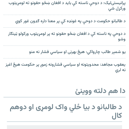
پرانیستی‌لیک: د دوحې ناسته کې باید د افغان ښځو حقونو ته لومړیتوب
ورکړل شي
د طالبانو حکومت د دوحې په غونډه کې پر معنا داره ګډون غور کوي
د دوحې په ناسته کې د افغان ښځو حقونو ته پر لومړیتوب ورکولو ټینګار
وشو
یو شمېر طالب چارواکي: هیڅ بهرنی او سیاسي فشار نه منو
یعقوب مجاهد: محدویتونه او سیاسي فشارونه زموږ پر حکومت هیڅ اغېز
نه لري
دا هم دلته ووینئ
د طالبانو د بیا ځلي واک لومړی او دوهم
کال