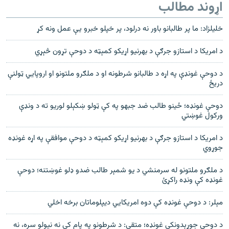
اړوند مطالب
خلیلزاد: ما پر طالبانو باور نه درلود، پر خپلو خبرو یې عمل ونه کړ
د امریکا د استازو جرګې د بهرنیو اړیکو کمېټه د دوحې تړون څېړي
د دوحې غونډې په اړه د طالبانو شرطونه او د ملګرو ملتونو او اروپایي ټولنې
دریځ
دوحې غونډه؛ ځینو طالب ضد جبهو په کې ټولو ښکېلو لوریو ته د ونډې
ورکول غوښتي
د امریکا د استازو جرګې د بهرنیو اړیکو کمېټه د دوحې موافقې په اړه غونډه
جوړوي
د ملګرو ملتونو له سرمنشي د یو شمېر طالب ضدو ډلو غوښتنه؛ دوحې
غونډه کې ونډه راکړئ
مېلر: د دوحې غونډه کې دوه امریکایي دیپلوماتان برخه اخلي
د دوحې جوړېدونکې غونډه؛ متقي: د شرطونو په پام کې نه نیولو سره، نه