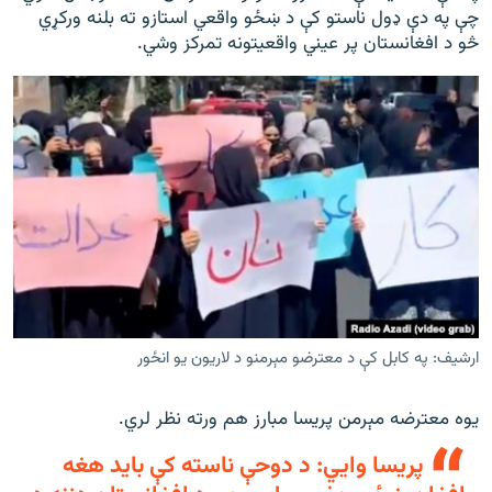
چې په دې ډول ناستو کې د ښځو واقعي استازو ته بلنه ورکړي
څو د افغانستان پر عیني واقعیتونه تمرکز وشي.
ارشیف: په کابل کې د معترضو مېرمنو د لاریون یو انځور
یوه معترضه مېرمن پریسا مبارز هم ورته نظر لري.
پریسا وايي: د دوحې ناسته کې باید هغه