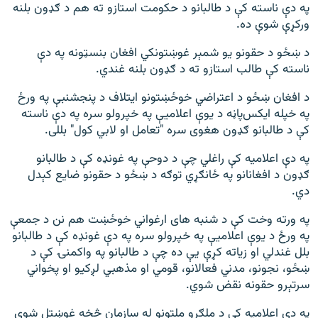
په دې ناسته کې د طالبانو د حکومت استازو ته هم د ګډون بلنه
ورکړې شوې ده.
د ښځو د حقونو یو شمېر غوښتونکي افغان بنسټونه په دې
ناسته کې طالب استازو ته د ګډون بلنه غندي.
د افغان ښځو د اعتراضي خوځښتونو ایتلاف د پنجشنبې په ورځ
په خپله ایکس‌پاڼه د یوې اعلاميې په خپرولو سره په دې ناسته
کې د طالبانو ګډون هغوی سره "تعامل او لابي کول" بللی.
په دې اعلامیه کې راغلي چې د دوحې په غونډه کې د طالبانو
ګډون د افغانانو په ځانګړي توګه د ښځو د حقونو ضایع کېدل
دي.
په ورته وخت کې د شنبه های ارغواني خوځښت هم نن د جمعې
په ورځ د یوې اعلاميې په خپرولو سره په دې غونډه کې د طالبانو
بلل غندلي او زیاته کړې یې ده چې د طالبانو په واکمنۍ کې د
ښځو، نجونو، مدني فعالانو، قومي او مذهبي لږکیو او پخواني
سرتېرو حقونه نقض شوي.
په دې اعلامیه کې د ملګرو ملتونو له سازمان څخه غوښتل شوي