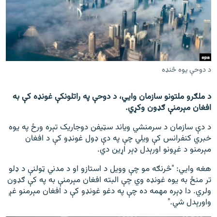
اړیکه
دري پاڼه
Azadi English
د دوحې یوه څنډه
راسره ملګري شئ
د ملګرو ملتونو سازمان وايي، د دوحې په راتلونکې غونډه کې به
افغان مېرمنې ګډون وکړي.
د ازادې اروپا/ ازادي راډيو ټولې پاڼې
د دې سازمان د سرمنشي ویاند سټیفن دوجاریک تېره ورځ په یوه
خبري کنفرانس کې ویلي چې په دې ډول غونډو کې د افغان
مېرمنو د غږونو اورېدل ډېر اړين دي.
هغه وايي: "څرنګه مو چې وویل د استازو او د مدني ټولنې د ډلو
تر منځ به یوه غونډه وي چې البته افغان مېرمنې به په کې ګډون
ولري. دا ډېره مهمه ده چې په دغو غونډو کې د افغان مېرمنو غږ
واورېدل شي."