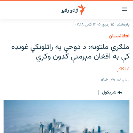
اسرسۍ
ړ
پنجشنبه ۱۵ زمری ۱۴۰۵ کابل ۰۷:۱۸
ېنکونه
کورپاڼه
افغانستان
صلي
راپورونه
ملګري ملتونه: د دوحې په راتلونکې غونډه
تن
خبرونه
افغانستان
کې به افغان مېرمنې ګډون وکړي
ه
رتلل
د خپرونو جدول
سیمه
افغانستان
صلي
ثنا کاکړ
مرکې
نړۍ
منځنی ختیځ
ېنو
سلواغه ۲۷, ۱۴۰۲
ه
اونیزې خپرونې
نړۍ
رتلل
شريکول
انځوریزه برخه
ټون
ورزش
اڼې
ه
د کډوالۍ بحران
راجعه
'کووېډ-۱۹'