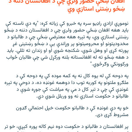
افغان ښځې حضور ولري چې د افغانستان دننه د
ښځو رښتنی استازې وي
نوموړي ازادي راډیو سره په خبرو کې زیاته کړه: "په دې ناسته کې
باید هغه افغان ښځې حضور ولري چې د افغانستان دننه د ښځو
رښتنی استازې وي، په تېره هغه معترضې ښځې چې د طالبانو د
مخدودیتونو او محرومیتونو پر وړاندې یې د ښځو رښتینی غږ
پورته کړی او وهل شوي، شکنجه شوي او او زندان ته تللي. باید
د هغه ښځو ته له افغانستانه بلنه ورکړل شي چې طالبان ځواب
ورکوونکي وګرځوي."
په دوحه کې له یوه کال نه په کمه موده کې په دوحه کې د
ملګرو ملتونو په کوربه توب دا دوهمه غونډه ده، د دوحې په تېره
غونډې کې چې د تېر کال د مې په میاشت کې جوړه شوې د
طالبانو د حکومت استازي نه وو وربلل شوي دي.
خو په دې غونډه کې د طالبانو حکومت خپل احتمالي ګډون
مشروط کړی دی.
پر افغانستان د طالبانو د حکومت دوه نیم کاله پوره کېږي، خو تر