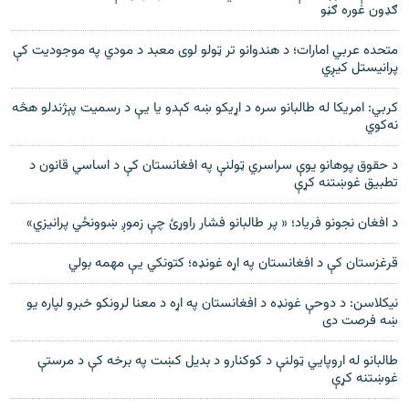
ګډون غوره ګڼو
متحده عربي امارات؛ د هندوانو تر ټولو لوی معبد د مودي په موجودیت کې
پرانیستل کیږي
کربي: امریکا له طالبانو سره د اړیکو ښه کېدو یا یې د رسمیت پېژندلو هڅه
نه‌کوي
د حقوق‌ پوهانو یوې سراسري ټولنې په افغانستان کې د اساسي قانون د
تطبیق غوښتنه کړې
د افغان نجونو فریاد؛ « پر طالبانو فشار راوړئ چې زموږ ښوونځي پرانیزي»
قرغزستان کې د افغانستان په اړه غونډه؛ کتونکي یې مهمه بولي
نیکلاسن: د دوحې غونډه د افغانستان په اړه د معنا لرونکو خبرو لپاره یو
ښه فرصت دی
طالبانو له اروپايي ټولنې د کوکنارو د بديل کښت په برخه کې د مرستې
غوښتنه کړې