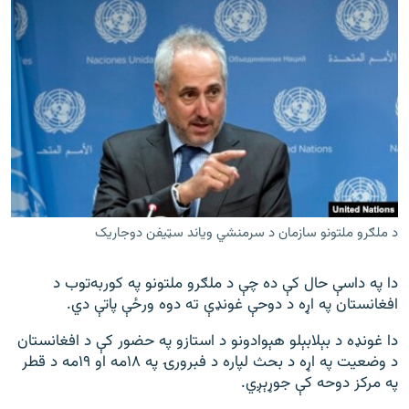
د ملګرو ملتونو سازمان د سرمنشي ویاند سټیفن دوجاریک
دا په داسې حال کې ده چې د ملګرو ملتونو په کوربه‌توب د
افغانستان په اړه د دوحې غونډې ته دوه ورځې پاتې دي.
دا غونډه د بېلابېلو هېوادونو د استازو په حضور کې د افغانستان
د وضعیت په اړه د بحث لپاره د فبرورۍ په ١٨مه او ١٩مه د قطر
په مرکز دوحه کې جوړېږي.