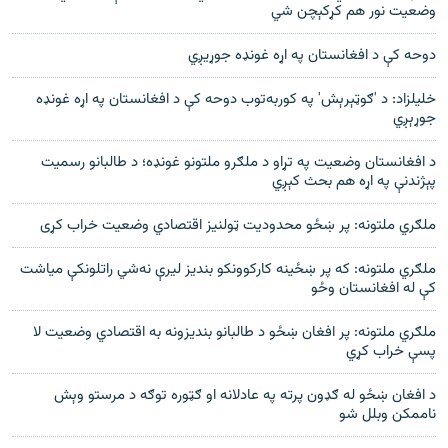
وضعيت نور هم کړکېچن شي
دوحه کې د افغانستان په اړه غونډه جوړيږي
خليلزاد: د 'ګوټېرېش' په کوربه‌توب دوحه کې د افغانستان په اړه غونډه
جوړېږي
د افغانستان وضعیت په تړاو د ملګرو ملتونو غونډه؛ د طالبانو رسمیت
پېژندنې په اړه هم بحث کېږي
ملګري ملتونه: پر ښځو محدوديت ټولنيز اقتصادي وضعيت خراب کړی
ملګري ملتونه: که پر ښځينه کارکوونکو بنديز ليرې نه‌شي راتلونکې مياشت
کې له افغانستان وځو
ملګري ملتونه: پر افغان ښځو د طالبانو بندیزونه به اقتصادي وضعیت لا
پسې خراب کړي
د افغان ښځو له ګډون پرته په عادلانه او ګټوره توګه د مرستو وېش
ناممکن وبلل شو