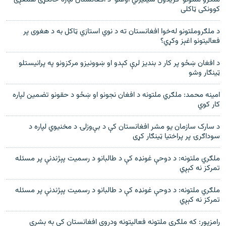
کوونکی ټاکلی
د ملګروملتونو له‌خوا افغانستان ته د نوي استازي ټاکل به د هغوی پر
فعاليتونو اغېز وکړي؟
د افغان ښځو پر کار د بندیز لرې کېدو او ښوونیزو مرکزونو په پرانیستلو
ټینګار وشو
امینه محمد: ملګري ملتونه د افغان نجونو او ښځو د حقونو تضمین لپاره
کار کوي
د سارک سازمان يو مشر افغانستان کې د بې‌وزلۍ د مخنيوي لپاره د
سوداګرۍ پر پراختيا ټينګار کړی
ملګري ملتونه: د دوحې غونډه کې د طالبانو د رسمیت پېژندنې پر مسئله
تمرکز نه کېږي
ملګري ملتونه: د دوحې غونډه کې د طالبانو د رسمیت پېژندنې پر مسئله
تمرکز نه کېږي
رامزپور: که ملګري ملتونه فعاليتونه ودروي افغانستان کې به بشري