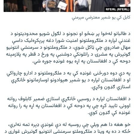
کابل کې يو شمېر معترضې مېرمنې
د طالبانو له‌خوا پر ښځو او نجونو د لګول شویو محدودیتونو د
غندنې لپاره د ملګروملتونو امنیت شورا دغه پرېکړه‌لیک داسې
مهال صادروي چې ټاکل شوې، د ملګروملتونو د سرمنشي انتونیو
ګوتېرش په مشرۍ د راتلونکې دوشنبې په ورځ د قطر په پلازمېنه
دوحه کې د افغانستان په اړه یوه غونډه جوړه شي.
په دې دوه دورځنۍ غونډه کې به د ملګروملتونو د ادارو چارواکي
او د افغانستان لپاره د یو شمېر هېوادونو اوسازمانونو ځانګړي
استازي ګډون وکړي.
د افغانستان لپاره د روسیې ځانګړي استازي ضمیر کابلوف روانه
اوونۍ تایید کړه چې په دوحه کې د افغانستان په اړه په را روانه
غونډه کې ګډون کوي.
خو هغه دا هم ویلي چې روسیه له دې غونډې ډېره تمه نه‌لري،
ځکه د ده په وینا د ملګروملتو سرمنشي انتونیو ګوتېرش غواړي د