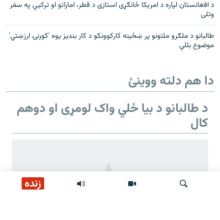
د افغانستان لپاره د امریکا ځانګړی استازی د قطر، اماراتو او ترکیې په سفر
وتلی
طالبانو د ملګرو ملتونو پر ښځینه کارکوونکو د کار بندیز یوه 'کورنۍ ارزښتي'
موضوع بللې
دا هم دلته ووینئ
د طالبانو د بیا ځلي واک لومړی او دوهم
کال
زنده