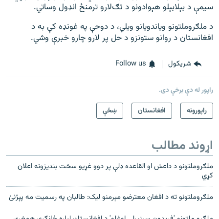
سیمې د بېلابېلو هېوادونو د تګ‌لارو ترمنځ انډول وساتي.
د ملګروملتونو ویاندویانو ویلي، د دوحې په غونډه کې به د
افغانستان د روانو ستونزو د حل پر لارو چارو خبرې وشي.
شريکول
Follow us
راپور له دې برخې دی.
راپورونه
افغانستان
ښځې
اړوند مطالب
ملګروملتونو د داعش او القاعده ډلې پر دوو غړيو سخت بنديزونه اعلان
کړي
ملګروملتونو ته د افغان معترضو مېرمنو ليک: طالبان په رسميت مه پېژنئ
ملګرو ملتونو 'فریدون سینیرلي اوغلو' د افغانستان لپاره ځانګړی همغږی