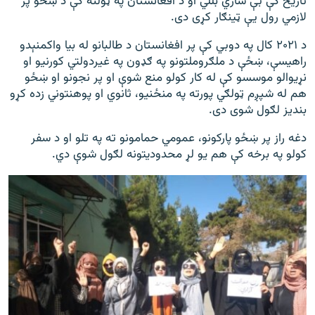
تاریخ کې بې ‌ساري بللي او د افغانستان په ټولنه کې د ښځو پر
لازمي رول یې ټینګار کړی دی.
د ۲۰۲۱ کال په دوبي کې پر افغانستان د طالبانو له بیا واکمنېدو
راهیسې، ښځې د ملګروملتونو په ګډون په غیردولتي کورنیو او
نړیوالو موسسو کې له کار کولو منع شوې او پر نجونو او ښځو
هم له شپږم ټولګي پورته په منځنیو، ثانوي او پوهنتوني زده کړو
بندیز لګول شوی دی.
دغه راز پر ښځو پارکونو، عمومي حمامونو ته په تلو او د سفر
کولو په برخه کې هم یو لړ محدودیتونه لګول شوې دي.