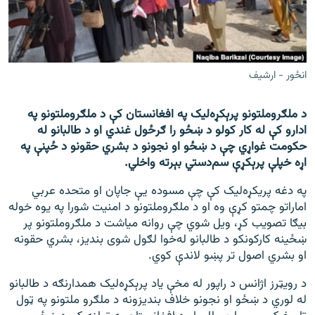
اړیکه
دري پاڼه
Azadi English
انځور - ارشيف
راسره ملګري شئ
د ملګروملتونو پرېکړه‌لیک په افغانستان کې د ملګروملتونو په
ادارو کې له کار کولو د ښځو را ګرځول غندي او د طالبانو له
حکومت غواړي چې د ښځو او نجونو د بشري حقونو د ځپنې په
اړه خپلې پرېکړې سم‌دستي بېرته واخلي.
د ازادې اروپا/ ازادي راډيو ټولې پاڼې
په دغه پریکړه‌لیک کې چې مسوده یې جاپان او متحده عربي
اماراتو چمتو کړې وه او د ملګروملتونو د امنیت شورا په یوه خوله
بیګا تصویب کړ، ویل شوي چې روانه میاشت د ملګروملتونو پر
ښځینه کارکونکو د طالبانو له‌خوا لګول شوی بندیز، بشري حقونه
او بشري اصول تر پښو لاندې کوي.
د رویټرز اژانس د راپور له مخې ياد پرېکړه‌لیک همدارنګه د طالبانو
له لوري د ښځو او نجونو خلاف بندیزونه د ملګرو ملتونو په ټول