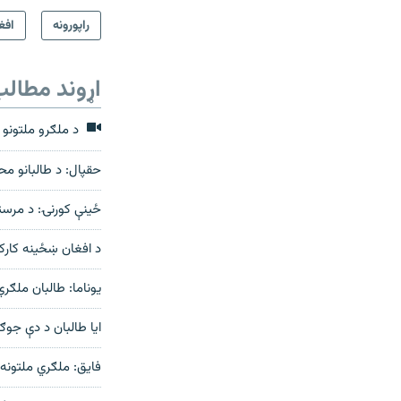
راپورونه
افغ
اړوند مطال
د ملګرو ملتونو ل
حقپال: د طالبانو م
ځينې کورنۍ: د مرست
د افغان ښځينه کارکوو
يوناما: طالبان ملګري
ايا طالبان د دې جو
فايق: ملګري ملتونه 