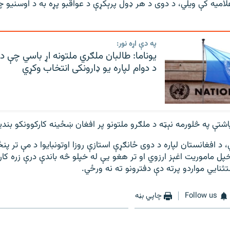
علامیه کې ویلي، د دوی د هر ډول پرېکړې د عواقبو پړه به د اوسنیو چا
په دې اړه نور:
يوناما: طالبان ملګري ملتونه اړ باسي چې د ا
د دوام لپاره يو ډارونکی انتخاب وکړي
یاشتې په څلورمه نېټه د ملګرو ملتونو پر افغان ښځینه کارکوونکو بندیز
، د افغانستان لپاره د دوی ځانګړې استازې روزا اوتونبایوا د مې تر پن
پل ماموریت اغېز ارزوي او تر هغو یې له خپلو څه باندې درې زره کا
نایي مواردو پرته دې دفترونو ته نه ورځي.
Follow us
چاپي بڼه