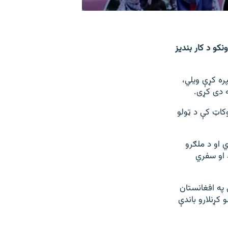
کو د کار بندیز
ره کړې ویلي،
 دی کړی.
وکاټ کې د ټولو
 او د ملګرو
 او سفري
 په افغانستان
 کړنلارو باندې