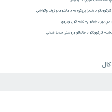
رکوونکو د بنديز پرېکړه به د ماشومانو ژوند وګواښي
ان دې نور د ښځو په نښه کول ودروي
ځينه کارکوونکو د طالبانو وروستی بنديز غندلی
کال