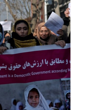
اړیکه