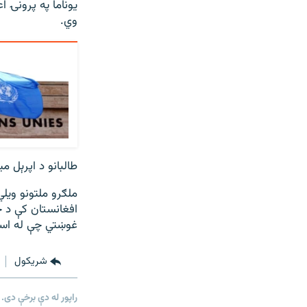
یوناما په پرونۍ ا
وي.
طالبانو د اپرېل م
ملګرو ملتونو ویلي
افغانستان کې د خ
غوښتي چې له استث
شريکول
راپور له دې برخې دی.