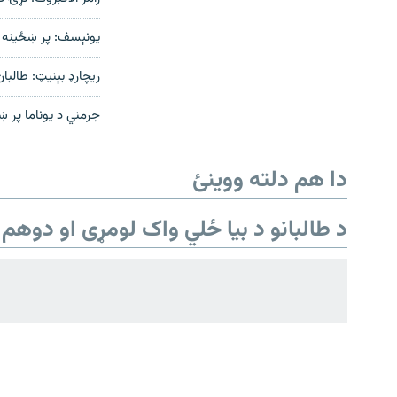
يونېسف: پر ښځينه کا
ريچارډ بېنيټ: طالب
جرمني د يوناما پر ښ
دري پاڼه
Azadi English
دا هم دلته ووینئ
راسره ملګري شئ
د طالبانو د بیا ځلي واک لومړی او دوهم 
د ازادې اروپا/ ازادي راډيو ټولې پاڼې