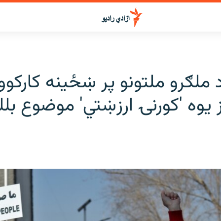
د ملګرو ملتونو پر ښځینه کارکوو
ز یوه 'کورنۍ ارزښتي' موضوع بلل