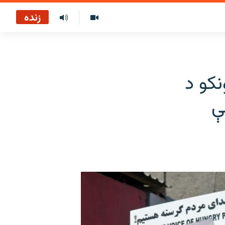
زنده
نکو د
ې