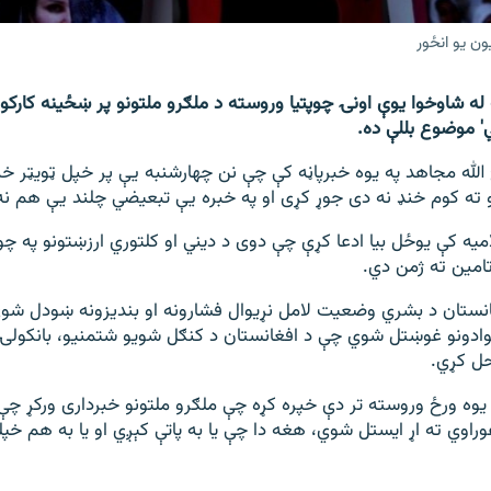
ن یو انځور
له شاوخوا یوې اونۍ چوپتیا وروسته د ملګرو ملتونو پر ښځینه کارکوون
ي' موضوع بللې ده.
 الله مجاهد په یوه خبرپاڼه کې چې نن چهارشنبه یې پر خپل ټویټر خپ
 ته کوم خنډ نه دی جوړ کړی او په خبره یې تبعیضي چلند یې هم نه
امیه کې یوځل بیا ادعا کړې چې دوی د دیني او کلتوري ارزښتونو په چ
تامین ته ژمن دي.
انستان د بشري وضعیت لامل نړیوال فشارونه او بندیزونه ښودل شوي
ېوادونو غوښتل شوي چې د افغانستان د کنګل شویو شتمنیو، بانکولۍ
حل کړي.
ه یوه ورځ وروسته تر دې خپره کړه چې ملګرو ملتونو خبرداری ورکړ چې
راوي ته اړ ایستل شوي، هغه دا چې یا به پاتې کېږي او یا به هم خپلو