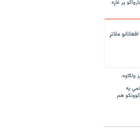
رواکو پر غاړه
فغانانو ملاتړ
 ولګاوه.
ځمې په
رکوونکو هم