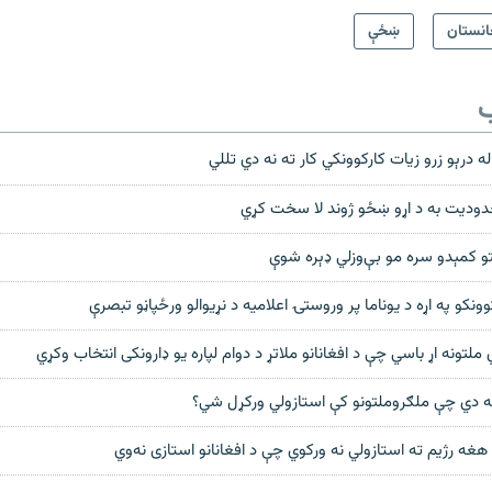
انستان
ښځې
ب
ه درېو زرو زیات کارکوونکي کار ته نه دي تللي
حدودیت به د اړو ښځو ژوند لا سخت کړي
و کمېدو سره مو بې‌وزلي ډېره شوې
نکو په اړه د يوناما پر وروستۍ اعلاميه د نړيوالو ورځپاڼو تبصرې
 ملتونه اړ باسي چې د افغانانو ملاتړ د دوام لپاره يو ډارونکی انتخاب وکړي
ګه دي چې ملګروملتونو کې استازولي ورکړل شي؟
هغه رژيم ته استازولي نه ورکوي چې د افغانانو استازی نه‌وي