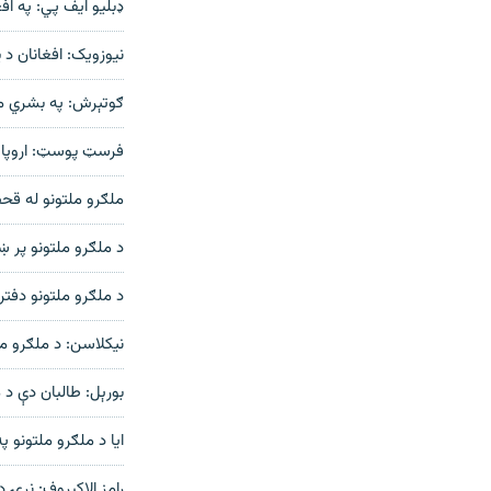
ډبلیو ایف پي: په افغانستان کې ۸ سوه میلیو
نیوزویک: افغانان د
ګوتېرش: په بشري م
فرسټ پوسټ: اروپاي
ملګرو ملتونو له قح
د ملګرو ملتونو پر ښځینه کارکوونکو ب
د ملګرو ملتونو دفتر
نیکلاسن: د ملګرو مل
بورېل: طالبان دې د 
ایا د ملګرو ملتونو پ
رامز الاکبروف: نړۍ 