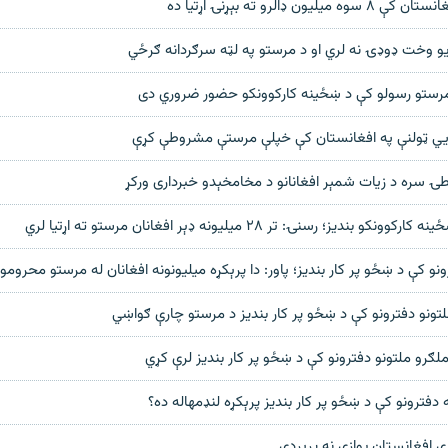
ن ډالرو ته بېړنۍ اړتیا ده
 یو وخت ډوډۍ نه لري او د مرستو په لټه سرګردانه ګرځي
رستو رسولو کې د ښځينه کارکوونکو حضور ضروري دی
ي ټولنې په افغانستان کې خپلې مرستې مشروطې کړې
طۍ سره د زیات شمېر افغانانو د مخامخېدو خبرداری ورکړ
ندیز؛ رسنۍ: تر ۲۸ میلیونه ډېر افغانان مرستو ته اړتیا لري
ونو کې د ښځو پر کار بندیز؛ پاور: دا پرېکړه میلیونونه افغانان له مرستو محرومو
تونو دفترونو کې د ښځو پر کار بندیز د مرستو چارې ګواښي
ملګرو ملتونو دفترونو کې د ښځو پر کار بندیز لرې کړي
ه دفترونو کې د ښځو پر کار بندیز پرېکړه لنډمهاله ده؟
دې افغانستان يوازې نه پرېږدي