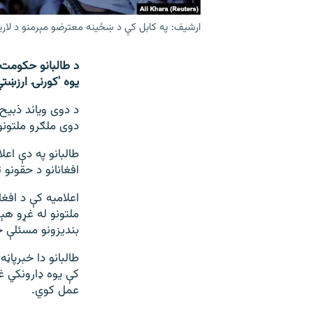
ارشیف: په کابل کې د ښځینه معترضو مېرمنو د لاریو
د طالبانو حکومت 
یوه 'کورنۍ ارزښت
د دوی ویاند ذبیح
دوی ملګرو ملتونو
طالبانو په دې اعل
افغانانو د حقونو 
اعلامیه کې د افغ
ملتونو له غړو ه
بندیزونو مسئلې 
طالبانو دا خبرپاڼ
کې یوه ډارونکي غو
عمل کوي.