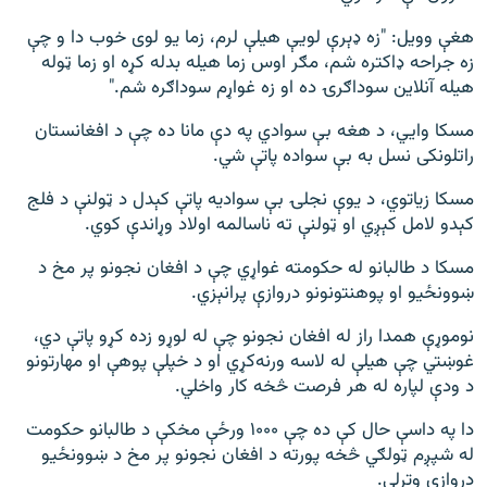
هغې وویل: "زه ډېرې لويې هيلې لرم، زما یو لوی خوب دا و چې
زه جراحه ډاکتره شم، مګر اوس زما هيله بدله کړه او زما ټوله
هیله آنلاین سوداګرۍ ده او زه غواړم سوداګره شم."
مسکا وايي، د هغه بې سوادي په دې مانا ده چې د افغانستان
راتلونکی نسل به بې سواده پاتې شي.
مسکا زیاتوي، د یوې نجلۍ بې سواديه پاتې کېدل د ټولنې د فلج
کېدو لامل کېږي او ټولنې ته ناسالمه اولاد وړاندې کوي.
مسکا د طالبانو له حکومته غواړي چې د افغان نجونو پر مخ د
ښوونځیو او پوهنتونونو دروازې پرانېزي.
نوموړې همدا راز له افغان نجونو چې له لوړو زده کړو پاتې دي،
غوښتي چې هيلې له لاسه ورنه‌کړي او د خپلې پوهې او مهارتونو
د ودې لپاره له هر فرصت څخه کار واخلي.
دا په داسې حال کې ده چې ۱۰۰۰ ورځې مخکې د طالبانو حکومت
له شپږم ټولګي څخه پورته د افغان نجونو پر مخ د ښوونځیو
دروازې وتړلې.