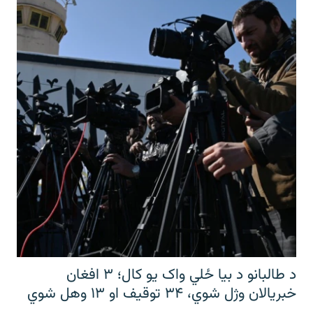
د طالبانو د بیا ځلي واک یو کال؛ ۳ افغان
خبریالان وژل شوي، ۳۴ توقیف او ۱۳ وهل شوي