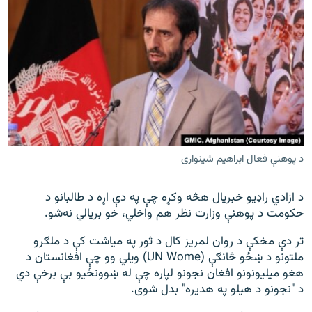
د پوهنې فعال ابراهیم شینواری
د ازادي راډیو خبریال هڅه وکړه چې په دې اړه د طالبانو د
حکومت د پوهنې وزارت نظر هم واخلي، خو بريالي نه‌شو.
تر دې مخکې د روان لمریز کال د ثور په میاشت کې د ملګرو
ملتونو د ښځو څانګې (UN Wome) ویلي وو چې افغانستان د
هغو میلیونونو افغان نجونو لپاره چې له ښوونځیو بې برخې دي
د "نجونو د هیلو په هدیره" بدل شوی.