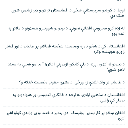
اوچا: د کورنیو سرپرستانې ښځې د افغانستان تر ټولو ډېر زیانمن شوي
خلک دي
له زده کړو محرومې افغانې نجونې: د نړیوالو ښوونیزو بنسټونو د ملاتړ په
تمه یوو
افغانستان کې د ښځو ناوړه وضعیت؛ ښځینه فعالانو پر طالبانو د نور فشار
راوړلو غوښتنه وکړه
د نجونو له ګډون پرته د بلې کانکور ازموېنې اعلان؛ " بیا مو هیلې په سیند
لاهو شوې"
د طالبانو تر واک لاندې زر ورځې؛ د بشري حقونو وضعیت څنګه و؟
افغانستان د مذهبي ازادۍ له اړخه د ځانګړې اندېښنې وړ هېوادونو په
نوملړ کې راغلی
افغان ښځو پر کار بندیز؛ یونېسف: دې بندیز د خدماتو پر وړاندې کولو اغېز
کړی