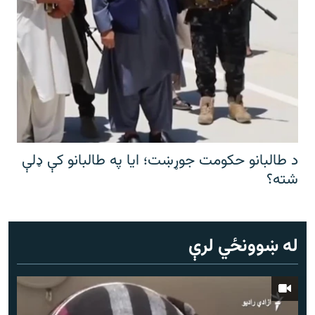
د طالبانو حکومت جوړښت؛ ایا په طالبانو کې ډلې
شته؟
له ښوونځي لرې