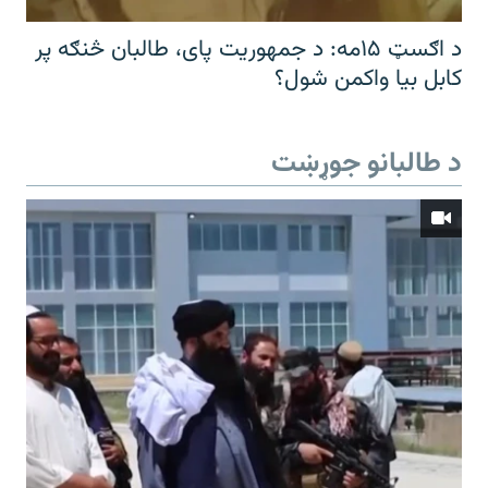
د اګسټ ۱۵مه: د جمهوریت پای، طالبان څنګه پر
کابل بیا واکمن شول؟
د طالبانو جوړښت