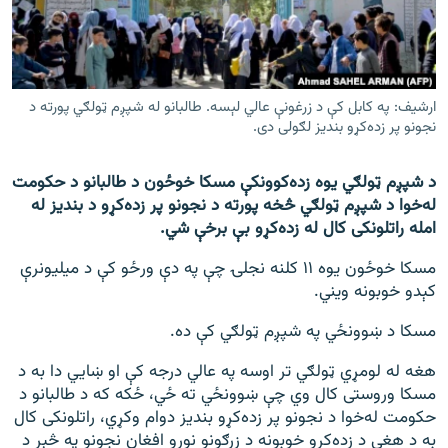
اړیکه
دري پاڼه
Azadi English
ارشیف: په کابل کې د زرغونې عالي لېسه. طالبانو له شپږم ټولګي پورته د
نجونو پر زده‌کړو بندیز لګولی دی.
راسره ملګري شئ
د شپږم ټولګي يوه زده‌کوونکې مسکا خوځون د طالبانو د حکومت
له‌خوا د شپږم ټولګي څخه پورته د نجونو پر زده‌کړو د بندیز له
امله راتلونکی کال له زده‌کړو بې برخې شي.
د ازادې اروپا/ ازادي راډيو ټولې پاڼې
مسکا خوځون یوه ۱۱ کلنه نجلۍ چې په دې ورځو کې د میلیونرې
کېدو خوبونه ویني.
مسکا د ښوونځي په شپږم ټولګي کې ده.
هغه له لومړي ټولګي تر اوسه په عالي درجه کې او ښايي دا به د
مسکا وروستی کال وي چې ښوونځي ته ځي، ځکه که د طالبانو د
حکومت له‌خوا د نجونو پر زده‌کړو بندیز دوام وکړي، راتلونکی کال
به د هغې د زده‌کړو خوبونه د زرګونو نورو افغان نجونو په څېر د