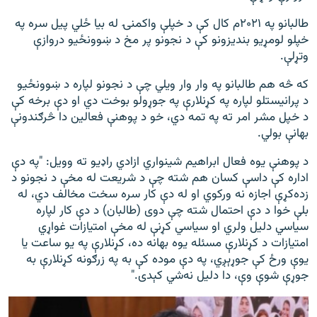
طالبانو په ۲۰۲۱م کال کې د خپلې واکمنۍ له بيا ځلي پیل سره په
خپلو لومړيو بنديزونو کې د نجونو پر مخ د ښوونځیو دروازې
وتړلې.
که څه هم طالبانو په وار وار ویلي چې د نجونو لپاره د ښوونځیو
د پرانیستلو لپاره په کړنلارې په جوړولو بوخت دي او دې برخه کې
د خپل مشر امر ته په تمه دي، خو د پوهنې فعالین دا څرګندونې
بهانې بولي.
د پوهنې یوه فعال ابراهیم شینواري ازادي راډيو ته وویل: "په دې
اداره کې داسې کسان هم شته چې د شريعت له مخې د نجونو د
زده‌کړې اجازه نه ورکوي او له دې کار سره سخت مخالف دي، له
بلې خوا د دې احتمال شته چې دوی (طالبان) د دې کار لپاره
سياسي دليل ولري او سياسي کړنې له مخې امتيازات غواړي
امتیازات د کړنلارې مسئله یوه بهانه ده، کړنلارې په یو ساعت یا
یوې ورځ کې جوړېږي، په دې موده کې به په زرګونه کړنلارې به
جوړې شوې وې، دا دليل نه‌شي کېدى."