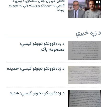
افغان خبریال جلال ستانکزی د زمري د
۲۴مې له جریاناتو وروسته ولې له هېواده
ووت؟
د زړه خبرې
د زده‌کوونکو نجونو کیسې؛
معصومه باک
د زده‌کوونکو نجونو کیسې؛ حمیده
د زده‌کوونکو نجونو کیسې؛ هدیه