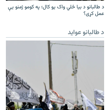
د طالبانو د بیا ځلي واک یو کال؛ په کومو ژمنو یې
عمل کړی؟
د طالبانو عواید