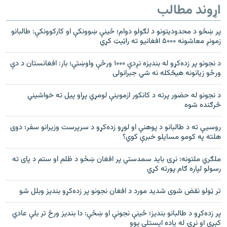
اړوند مطالب
پر ښځو د محدودیتونو د لګولو دوام؛ ځینې ښوونکې او کارکوونکې: طالبانو
زمونږ معاشونه ۵۰۰۰ افغانیو ته راټیټ کړي
د نجونو پر زده‌کړو له بندیزه نږدې ۱۰۰۰ ورځې واوښتې؛ بار: افغانستان د دې
ورځو زیانونه هیڅکله نه شي جبرانولی
د نجونو له حضور پرته د کانکور ازموینې لومړي پړاو پیل ته خواشیني
څرګنده شوه
روسیې ته د طالبانو د پوهنې او لوړو زده‌کړو د سرپرست وزیرانو سفر؛ دوی
هلته په کومو مسایلو خبرې کوي؟
ملګري ملتونه: نړۍ باید سمدستي پر افغان ښځو د ظلم او ستم د پای ته
رسولو لپاره ګام پورته کړي
تر ټولو نقض شوی شدید مورد د افغان نجونو پر ز‌ده‌کړو بندیز وبلل شو
پر زده‌کړو د طالبانو بندیز؛ ځينې نجونې او ښځې: دا بندیز ورځ تر بلې عادي
کېږي او نړۍ له یاده ایستلي یوو