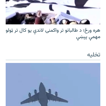
هره ورځ؛ د طالبانو تر واکمنۍ لاندې یو کال تر ټولو
مهمې پېښې
تخلیه