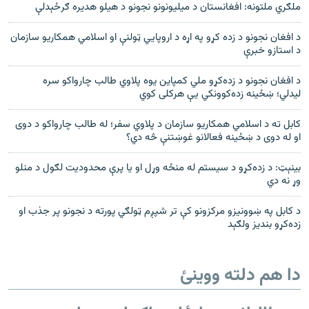
ملګري ملتونه: افغانستان د میلیونونو نجونو د هيلو هدیره ګرځېدلې
د افغان نجونو د زده کړو په اړه د اروپایي ټولنې او اسلامي همکاریو سازمان
د استازو خبرې
د افغان نجونو د زده‌کړو ملي کمپاین یوه پلاوي طالب چارواکو سره
لیدلي؛ ښځینه زده‌کوونکي یې هرکلی کوي
کابل ته د اسلامي همکاریو سازمان د پلاوي سفر؛ له طالب چارواکو د دوی
او له دوی د ښځینه فعالانو غوښتنې څه دي؟
بینېټ: د زده‌کړو د سیستم له منځه وړل او یا پرې محدودیت لګول د منلو
وړ نه دي
د کابل په ښوونیزو مرکزونو کې تر شپږم ټولګي پورته د نجونو پر جذب او
زده‌کړو بندیز ولګېد
دا هم دلته ووینئ