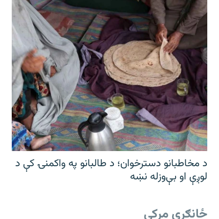
د مخاطبانو دسترخوان؛ د طالبانو په واکمنۍ کې د
لوږې او بې‌وزله نښه
ځانګړې مرکې