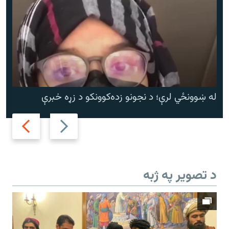
له ښوونځي لرې؛ د نجونو زده‌کوونکو د زړه خبرې
Next
Previous
slide
slide
د تصویر په ژبه