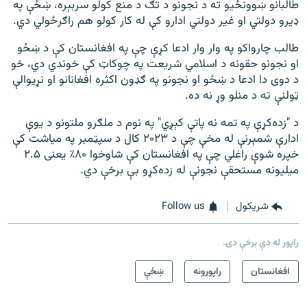
طالبانو ښوونځیو ته د نجونو د تګ د منع کولو سربېره، ښځې په
ډیرو دولتي او غیر دولتي ادارو کې له کار کولو هم راګرځولي دي.
طالب چارواکو په وار وار ادعا کړې چې په افغانستان کې د ښځو
او نجونو حقونه د اسلامي شریعت په چوکاټ کې خوندي دي، خو
د دوی دا ادعا د ښځو او نجونو په ګډون اکثره افغانانو او نړیوالې
ټولنې ته د منلو وړ نه ده.
د "زده‌کړې په تمه نه پاتې کېږي" په نوم د ملګرو ملتونو د یوې
ادارې شمېرنې له مخې چې د ۲۰۲۳ کال د سپټمبر په میاشت کې
خپره شوې راغلي چې په افغانستان کې شاوخوا ۸۰٪ یعنی ۲.۵
میلیونه مستحقې نجونې له زده‌کړو بې برخې دي.
شريکول
Follow us
راپور له دې برخې دی.
افغانستان
راپورونه
ښځې