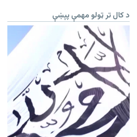
د کال تر ټولو مهمې پېښې