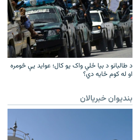
د طالبانو د بیا ځلي واک یو کال؛ عواید یې څومره
او له کوم ځایه دي؟
بندیوان خبریالان