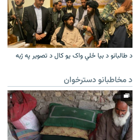
د طالبانو د بیا ځلي واک یو کال د تصویر په ژبه
د مخاطبانو دسترخوان