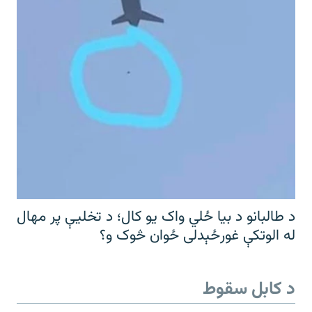
د طالبانو د بیا ځلي واک یو کال؛ د تخلیې پر مهال
له الوتکې غورځېدلی ځوان څوک و؟
د کابل سقوط