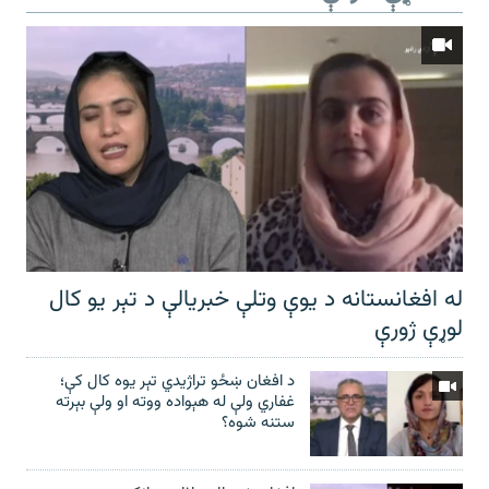
له افغانستانه د یوې وتلې خبریالې د تېر يو کال
لوړې ژورې
د افغان ښځو تراژیدي تېر یوه کال کې؛
غفاري ولې له هېواده ووته او ولې بېرته
ستنه شوه؟