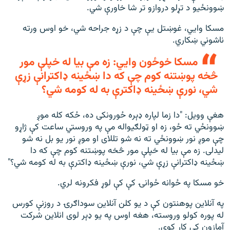
ښوونځیو د تړلو دروازو تر شا خاورې شي.
مسکا وايي، غوښتل یې چې د زړه جراحه شي، خو اوس ورته
ناشوني ښکاري.
مسکا خوځون وايي: زه مې بيا له خپلې مور
څخه پوښتنه کوم چې که دا ښځینه ډاکترانې زړې
شي، نورې ښځینه ډاکترې به له کومه شي؟
هغې وویل: "دا زما لپاره ډېره ځورونکی ده، ځکه کله موږ
ښوونځي ته ځو، زه او ټولګیواله مې په وروستي ساعت کې ژاړو
چې موږ نور ښوونځي ته نه شو تللای او موږ نور یو بل نه شو
لیدلی. زه مې بيا له خپلې مور څخه پوښتنه کوم چې که دا
ښځینه ډاکترانې زړې شي، نورې ښځینه ډاکترې به له کومه شي؟"
خو مسکا په ځوانه ځوانۍ کې کې لوړ فکرونه لري.
په آنلاین پوهنتون کې د یو کلن آنلاین سوداګرۍ د روزنې کورس
له پوره کولو وروسته، هغه اوس په يو ډېر لوى انلاين شرکت
آمازون کې کار کوي.