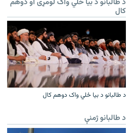
د طالبانو د بیا ځلي واک لومړی او دوهم
کال
د طالبانو د بیا ځلي واک دوهم کال
د طالبانو ژمنې