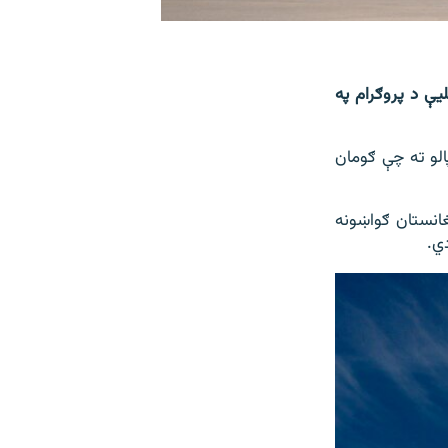
ې د پروګرام په
الو ته چې ګومان
غانستان ګواښونه
ي.