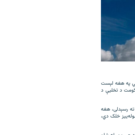
ل د جرمني په هغه لېست
کومت د تخلیې د
ته رسېدلی، هغه
وله‌ییز خلک دي،