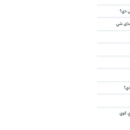
ي دي؟
ېدای شي
دي؟
ې کوي