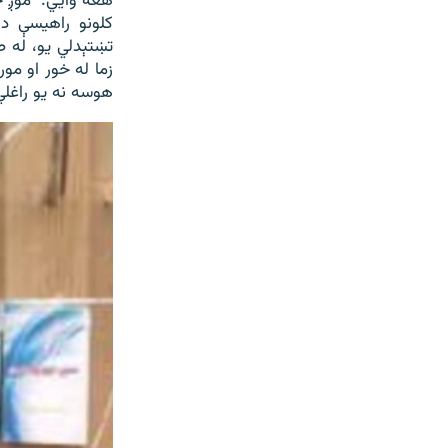
هغه وايي: "موږ چ
کلونو راهیسې د 
تښتېدلي یو، له ط
زما له خور او م
هوسه نه یو راغلي 