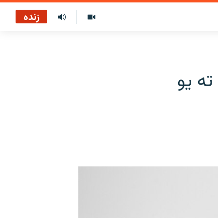
زنده
ته یو