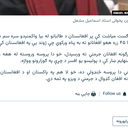
تون پخوانی استاد اسماعیل مشعل
ل په اګست میاشت کې پر افغانستان د طالبانو له بیا واکمنېدو سره س
کې دی.
ګونه افغانان جرمني ته ورسېدل، خو دا پروسه وروسته له هغه 
هایم ښار کې د پولیسو یو افسر د چړې په ګوزارونو وواژه.
دا پروسه ځنډولې ده، خو لا هم په پاکستان او د افغانستان پ
نه افغان کډوال د جرمني د ویزو په تمه دي.
Follow us
چاپي بڼه
راپورونه