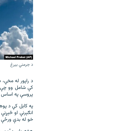
د جرمني بیرغ
کې شامل وو چې ل
پروسې په اساس د 
په کابل کې د پو
انګېرنې او څېړنې
خو له بدې ورځې ی