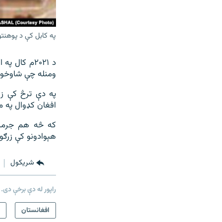
په کابل کې د پوهن
د ۲۰۲۱م کا
ومنله چې شاوخوا ۴۵ زره هغو افغانانو ته به پناه ورکوي چې ژوند یې په افغانستان کې په خطر 
په دې ترڅ کې زر
افغان کډوال په من
که څه هم جرمني 
هېوادونو کې زرګو
شريکول
راپور له دې برخې دی.
افغانستان