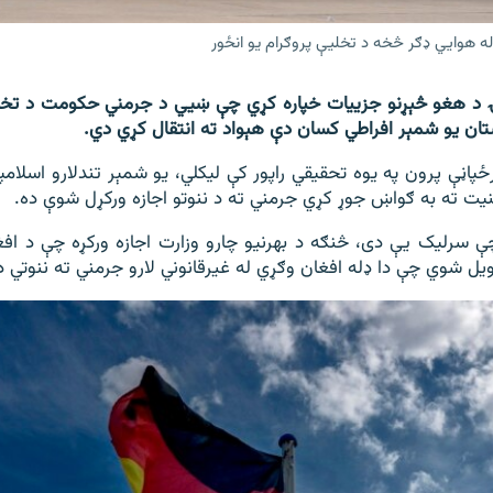
د هغو څېړنو جزییات خپاره کړي چې ښيي د جرمني حکومت د تخلی
تان یو شمېر افراطي کسان دې هېواد ته انتقال کړي دي.
پاڼې پرون په یوه تحقیقي راپور کې لیکلي، یو شمېر تندلارو اسلامپ
یت ته به ګواښ جوړ کړي جرمني ته د ننوتو اجازه ورکړل شوې ده.
ې سرلیک یې دی، څنګه د بهرنیو چارو وزارت اجازه ورکړه چې د اف
یل شوي چې دا ډله افغان وګړي له غیرقانوني لارو جرمني ته ننوتي د