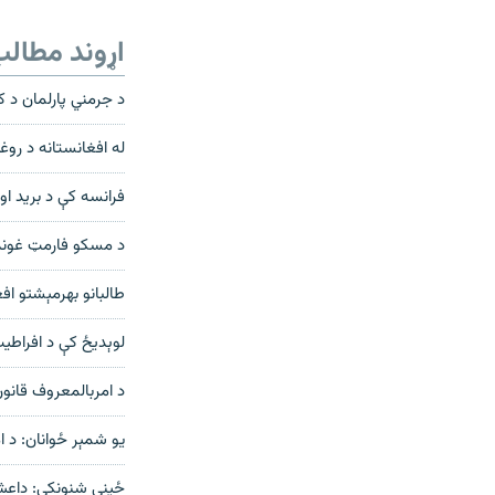
اړوند مطال
د جرمني پارلمان د ک
له افغانستانه د روغتیایي کادر
فرانسه کې د برید او
د مسکو فارمټ غونډ
طالبانو بهرمېشتو اف
لوېديځ کې د افراطيت
د امربالمعروف قانون
يو شمېر ځوانان: د ا
ځینې شنونکي: داعش د