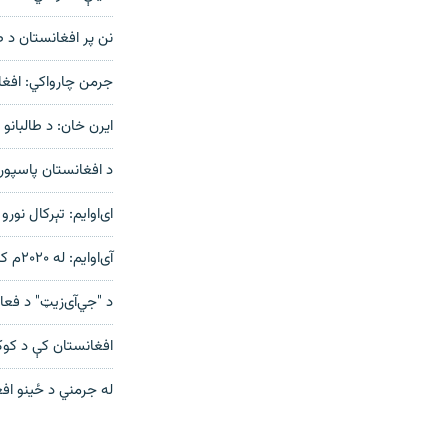
نن پر افغانستان د ط
جرمن چارواکي: افغا
ایرن خان: د طالبانو له بیا ځلي واک
د افغانستان پاسپورټ
ای‌او‌ايم: تېرکال نورو هېوادو
آى‌او‌ایم: له ۲۰۲۰م کال راهیسې شاوخوا اته میلیونه افغانان له خپل هېواده وتلي
د "جي‌آى‌زيټ" د فعال
افغانستان کې د کوکن
له جرمني د ځينو افغ
دري پاڼه
Azadi English