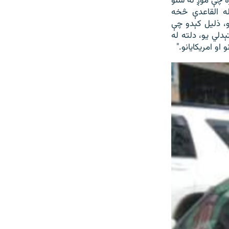
ه چې موږ له شلو
له القاعدې څخه
و، ذلیل کېدو چې
لي یو، دلته له
و امریکایانو."