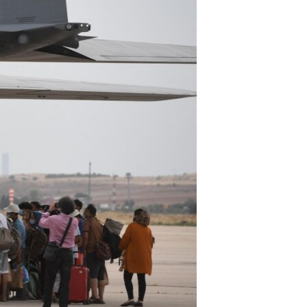
اړیکه