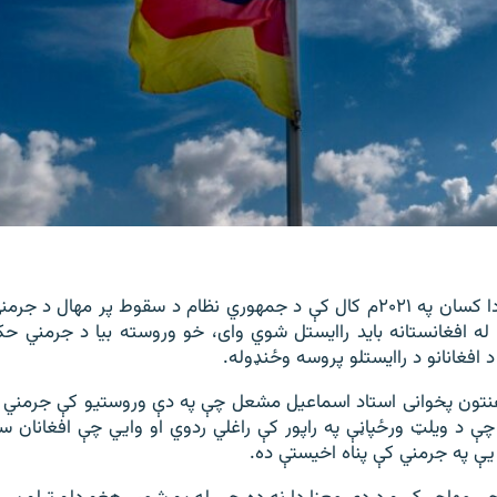
د راپور له مخې، دا کسان په ۲۰۲۱م کال کې د جمهوري نظام د سقوط پر مها
ه افغانستانه باید راایستل شوي وای، خو وروسته بیا د جرمني ح
افغانانو د راایستلو پروسه وځنډوله.
هنتون پخوانی استاد اسماعیل مشعل چې په دې وروستیو کې جرمني 
 چې د ویلټ ورځپاڼې په راپور کې راغلي ردوي او وايي چې افغانان س
ې په جرمني کې پناه اخیستې ده.