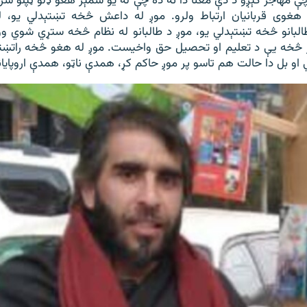
ې مهاجر کېږو د دې معنا دا نه ده چې له یو شمېر هغو ډلو ټپلو سر
هغوی قربانیان ارتباط ولرو. موږ له داعش څخه تښتېدلي یو، 
البانو څخه تښتېدلي یو، موږ د طالبانو له نظام څخه ستړي شوي و
ور څخه یې د تعلیم او تحصیل حق واخیست. موږ له هغو څخه راتښتېد
او بل دا حالت هم تاسو پر موږ حاکم کړ، همدې ناټو، همدې اروپایانو ا