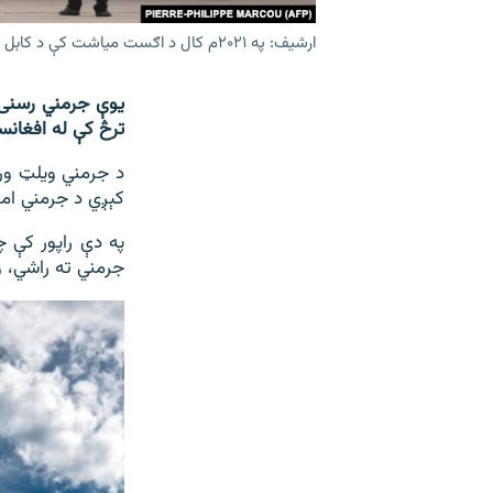
ارشیف: په ۲۰۲۱م کال د اګست میاشت کې د کابل له هوايي ډګر څخه د تخلیې پروګرام یو انځور
یوې جرمني رسنۍ 
ترڅ کې له افغانس
د جرمني ویلټ ورځ
کېږي د جرمني امن
په دې راپور کې چ
جرمني ته راشي، و