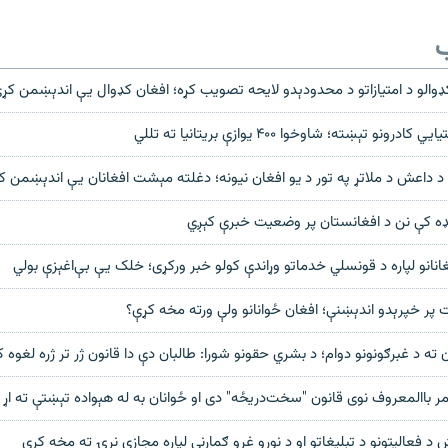
ب
ډوالو د امتيازاتو د محدودېدو لايحه تصويب کړه؛ افغان کډوال يې اندېښمن کړ
ونو تېښته؛ شاوخوا ۴۰۰ یوازې بریتانیا ته تللي
 د داعش د ملاتړ په تور د یو افغان نیونه؛ دغلته مېشت افغانان یې اندېښمن ک
ه کې نن د افغانستان پر وضعيت خبرې کېږي
غانانو لپاره د قونسلي خدماتو وړاندې کولو خبر ورکړی؛ خلک يې بې‌اغېزې بولي
 پر خپرېدو اندېښنې؛ افغان ځوانانو ولې ورته مخه کړې؟
 ته د غبرګونونو دوام؛ د بشري حقونو شورا: طالبان دې دا قانون ژر تر ژره لغوه 
مر باالمعروف نوی قانون "سخت‌دريځه" دی او ځوانان به له هېواده تېښتې ته اړ 
 فعالیتونو د تبلیغاتو او د نورو غړو ګمارنې لپاره مجازي نړۍ ته مخه کړې