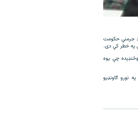
م د جرمني حکومت
وځنډېده چې یوه
ه نورو ګاونډیو