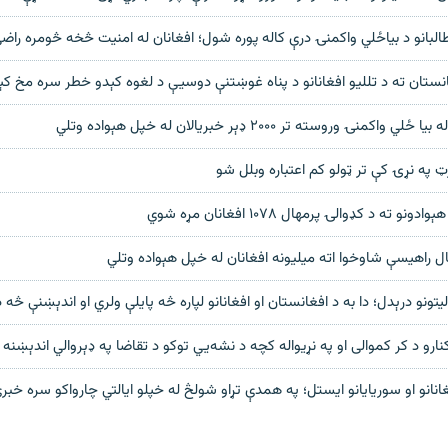
البانو د بياځلي واکمنۍ درې کاله پوره شول؛ افغانان له امنیت څخه څومره راض
نستان ته د تللیو افغانانو د پناه غوښتنې دوسیې د لغوه کېدو خطر سره مخ ک
منۍ وروسته تر ۲۰۰۰ ډېر خبریالان له خپل هېواده وتلي
 په نړۍ کې تر ټولو کم اعتباره وبلل شو
نو ته د کډوالۍ پرمهال ۱۰۷۸ افغانان مړه شوي
یتونو درېدل؛ دا به د افغانستان او افغانانو لپاره څه پایلې ولري او اندېښنې څه 
ارو د کر کموالی او په نړیواله کچه د نشه‌يي توکو د تقاضا په ډېروالي اندېښنه
انانو او سوریایانو ایستل؛ په همدې تړاو شولڅ له خپلو ایالتي چارواکو سره خبر