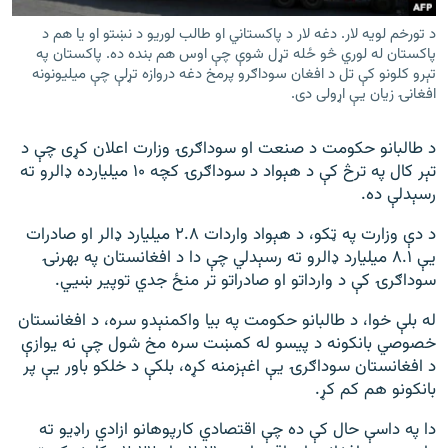
د تورخم لویه لار. دغه لار د پاکستاني او طالب لوریو د نښتو او یا هم د
پاکستان له لوري څو ځله تړل شوې چې اوس هم بنده ده. پاکستان په
تېرو کلونو کې تل د افغان سوداګرو پرمخ دغه دروازه تړلې چې میلیونونه
افغانۍ زیان یې اړولی دی.
د طالبانو حکومت د صنعت او سوداګرۍ وزارت اعلان کړی چې د
تېر کال په ترڅ کې د هېواد د سوداګرۍ کچه ۱۰ میلیارده ډالرو ته
رسېدلې ده.
د دې وزارت په ټکو، د هېواد واردات ۲.۸ میلیارد ډالر او صادرات
یې ۸.۱ میلیارد ډالرو ته رسېدلي چې دا د افغانستان په بهرنۍ
سوداګرۍ کې د وارداتو او صادراتو تر منځ جدي توپیر ښيي.
له بلې خوا، د طالبانو حکومت په بیا واکمنېدو سره، د افغانستان
خصوصي بانکونه د پیسو له کمښت سره مخ شول چې نه یوازې
د افغانستان سوداګرۍ یې اغېزمنه کړه، بلکې د خلکو باور یې پر
بانکونو هم کم کړ.
دا په داسې حال کې ده چې اقتصادي کارپوهانو ازادي راډيو ته