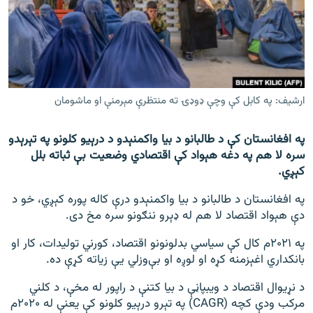
اړیکه
دري پاڼه
Azadi English
ارشیف: په کابل کې وچې ډوډۍ ته منتظرې مېرمنې او ماشومان
راسره ملګري شئ
په افغانستان کې د طالبانو د بیا واکمنېدو د درېیو کلونو په تېرېدو
سره لا هم په دغه هېواد کې اقتصادي وضعیت بې ثباته بلل
کېږي.
د ازادې اروپا/ ازادي راډيو ټولې پاڼې
په افغانستان د طالبانو د بیا واکمنېدو درې کاله پوره کېږي، خو د
دې هېواد اقتصاد لا هم له ډېرو ننګونو سره مخ دی.
په ۲۰۲۱م کال کې سیاسي بدلونونو اقتصاد، کورني تولیدات، کار او
بانکداري اغېزمنه کړه او لوږه او بې‌وزلي یې زیاته کړې ده.
د نړیوال اقتصاد د ویبپاڼې د بیا کتنې د راپور له مخې، د کلني
مرکب ودې کچه (CAGR) په تېرو درېیو کلونو کې یعنې له ۲۰۲۰م