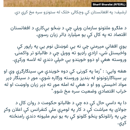
ارشیف: په افغانستان کې وچکالۍ خلک له ستونزو سره مخ کړي دي.
د ملګرو ملتونو سازمان ویلي چې د ښځو بې‌کاري د افغانستان
اقتصاد ته په کال کې یو میلیارد ډالر زیان رسوي.
یوې افغانې مېرمنې چې نه یې غوښتل نوم یې په راپور کې
واخیستل شي، ازادي راډیو ته وویل چې د طالبانو تر واکمنۍ
وروسته هغې او دوو خویندو یې خپلې دندې له لاسه ورکړې.
هغه وايي: : "زما په کورنۍ کې دوه خویندې مې سینګارګرې وې او
پر سیناګارتونونو له بندیز وروسته وزګاره شوې، موږ د سینګار ډېر
مواد اخیستي وو او د هغې له امله موږ ته ډېر زیان واوښت او له
خراب اقتصادي وضعیت سره مخ شوو."
دا په داسې حال کې ده چې د طالبانو حکومت د روان کال د
جولای په میاشت کې د کار په لومړي ملي کنفرانس کې اعلان وکړ
چې په راتلونکو پنځو کلونو کې به یو نیم ملیونه دندې رامنځته
کړي.