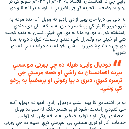
وايي چې د افغانستان اقتصاد په ۲۰۲۱م او ۲۰۲۲م کلونو کې تر
ټولو بد وضعیت تجربه کړ چې اغېز یې تر اوسه پر افغانانو دی.
له ډلې یې دریا خان بهیر ازادي راډيو ته وویل: "له بده مرغه په
تېرو درېیو کلونو کې یو شمېر دندې له منځه تللي دي، دندې
رامنځته کول د دې په مانا نه دي چې ځینې کسان له دندو ګوښه
شي او ځینې نور وګمارل شي، دندې رامنځته کول د دې په مانا
دي چې د دندو شمېر زیات شي، خو له بده مرغه داسې نه‌ دي
شوي."
دودیال وايي: هیله ده چې بهرنۍ موسسې
بېرته افغانستان ته راشي او هغه مرستې چې
ترسره کېږي، ډېری د بیا رغونې او پرمختیا په برخو
کې وشي.
یو بل اقتصادي کارپوه، بشیر دودیال ازادي رادیو ته وویل: "کله
چې ګډوډي رامنځته شوه او یو شمېر خلک له هېواده ووتل،
اقتصادي اړیکې او د تولید ځنځیر له منځه ولاړل او ټولنیز
خدمات، کار او نورې مسئلې یې اغېزمنې کړې. هیله ده چې بهرنۍ