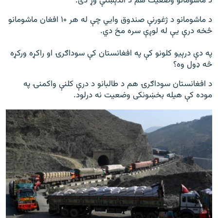
د ماشومانو وضعیت هم د اندېښنې وړ دی.
د ماشومانو د ژغورنې صندوق وايي چې له هر ۱۰ افغان ماشومانو
څخه درې یې له لوږې سره مخ دي.
په دې درېیو کلونو کې په افغانستان کې سوداګرۍ او راکړه ورکړه
څه ډول وه؟
د افغانستان سوداګرۍ هم د طالبانو د درې کلنې واکمنۍ په
موده کې هیله بخښونکی وضعیت نه درلود.