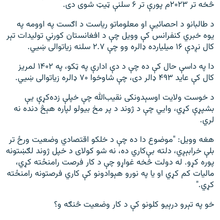
څخه تر ۲۰۲۳م پورې تر ۶ سلنې ټيټ شوی دی.
د طالبانو د احصائیې او معلوماتو ریاست د اګست په اوومه په
یوه خبري کنفرانس کې وویل چې د افغانستان کورني تولیدات تېر
کال نږدې ۱۶ میلیارده ډالره وو چې ۲.۷ سلنه زیاتوالی ښيي.
دا په داسې حال کې ده چې د دې ادارې په ټکو، په ۱۴۰۲ لمریز
کال کې عاید ۴۹۳ ډالر دی، چې شاوخوا ۷۰ ډالره زیاتوالی ښيي.
د خوست ولايت اوسېدونکى نقيب‌الله چې خپلې زده‌کړې يې
بشپړې کړي، وايي چې د ژوند د پر مخ بیولو لپاره هېڅ دنده نه
لري.
هغه وویل: "موضوع دا ده چې د خلکو اقتصادي وضعیت ورځ تر
بلې خرابېږي، دلته بې‌کاري ده، نه شو کولای د خپل ژوند لګښتونه
پوره کړو. له دولت څخه غواړو چې د کار فرصت رامنځته کړي،
مالیات کم کړي او یا په نورو هېوادونو کې کاري فرصتونه رامنځته
کړي."
خو په تېرو درېیو کلونو کې د کار وضعیت څنګه و؟