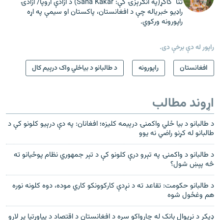
ثنا کاکړ(په انګرېزۍ کې: Sana Kakar) د ازادې اروپا/ ازادۍ
راډیو خبریاله چې د افغانستان، پاکستان او سیمې په اړه
راپورونه ورکوي.
راپور له دې برخې دی.
افغانستان
راپورونه
د طالبانو د بیاځلي واک درېیم کال
اړوند مطالب
د طالبانو د بیا ځلي واکمنۍ درېیمه کلیزه؛ افغانان: په دې درېیو کلونو کې د
طالبانو له کړنو راضي نه یوو
د طالبانو د واکمنۍ په تېرو درې کلونو کې د تېر جمهوري نظام پوځيانو ته
څه پېښ شول؟
د طالبانو حکومت: تقاعد ته د نږدې کارکوونکو کاري موده، دوه کلونه نوره
هم وغځول شوه
ډیکر د نړیوال بانک له چارواکو سره د افغانستان د اقتصاد د پیاوړتیا پر لارو