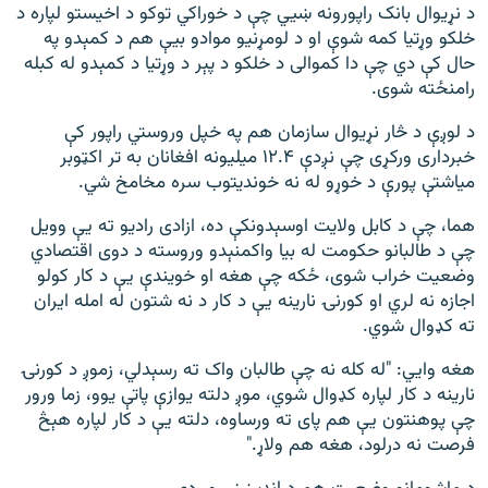
د نړیوال بانک راپورونه ښیي چې د خوراکي توکو د اخیستو لپاره د
خلکو وړتیا کمه شوې او د لومړنیو موادو بیې هم د کمېدو په
حال کې دي چې دا کموالی د خلکو د پېر د وړتیا د کمېدو له کبله
رامنځته شوی.
د لوږې د څار نړیوال سازمان هم په خپل وروستي راپور کې
خبرداری ورکړی چې نږدې ۱۲.۴ میلیونه افغانان به تر اکټوبر
میاشتې پورې د خوړو له نه خوندیتوب سره مخامخ شي.
هما، چې د کابل ولایت اوسېدونکې ده، ازادی رادیو ته یې وویل
چې د طالبانو حکومت له بیا واکمنېدو وروسته د دوی اقتصادي
وضعیت خراب شوی، ځکه چې هغه او خویندې یې د کار کولو
اجازه نه لري او کورنۍ نارینه یې د کار د نه شتون له امله ایران
ته کډوال شوي.
هغه وايي: "له کله نه چې طالبان واک ته رسېدلي، زموږ د کورنۍ
نارینه د کار لپاره کډوال شوي، موږ دلته یوازې پاتې یوو، زما ورور
چې پوهنتون یې هم پای ته ورساوه، دلته یې د کار لپاره هېڅ
فرصت نه درلود، هغه هم ولاړ."