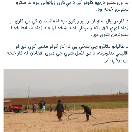
په وروستیو درېیو کلونو کې د بې‌کارۍ زیاتوالی یوه له سترو
ستونزو څخه وه.
د کار نړیوال سازمان راپور ورکړی، په افغانستان کې بې کاري تر
ټولو لوړې کچې ته رسېدلې او د ښځو لپاره د ژوند شرایط خورا
ستونزمن شوي دي.
د طالبانو تګلارو چې ښځې یې له کار کولو منعې کړې دي او
اقلیمي بدلونونه، د دې لامل شوي چې ډېری افغانان له کار څخه
بې برخې شي.