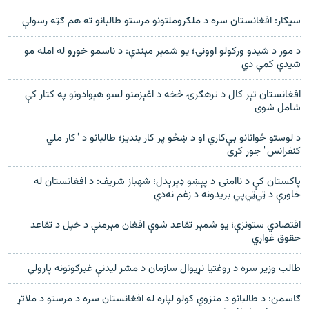
سيګار: افغانستان سره د ملګروملتونو مرستو طالبانو ته هم ګټه رسولې
د مور د شيدو ورکولو اوونۍ؛ يو شمېر مېندې: د ناسمو خوړو له امله مو
شيدې کمې دي
افغانستان تېر کال د ترهګرۍ څخه د اغېزمنو لسو هېوادونو په کتار کې
شامل شوی
د لوستو ځوانانو بې‌کاري او د ښځو پر کار بنديز؛ طالبانو د "کار ملي
کنفرانس" جوړ کړی
پاکستان کې د ناامنۍ د پېښو ډېرېدل؛ شهباز شريف: د افغانستان له
خاورې د ټي‌ټي‌پي بريدونه د زغم نه‌دي
اقتصادي ستونزې؛ یو شمېر تقاعد شوې افغان مېرمنې د خپل د تقاعد
حقوق غواړي
طالب وزیر سره د روغتیا نړیوال سازمان د مشر لیدنې غبرګونونه پارولي
ګاسمن: د طالبانو د منزوي کولو لپاره له افغانستان سره د مرستو د ملاتړ