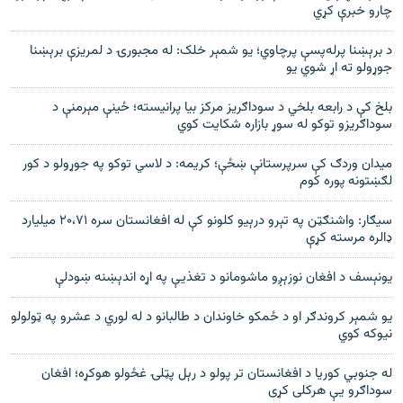
چارو خبرې کړي
د برېښنا پرله‌پسې پرچاوي؛ يو شمېر خلک: له مجبورۍ د لمريزې برېښنا
جوړولو ته اړ شوي يو
بلخ کې د رابعه بلخي د سوداګریز مرکز بیا پرانیسته؛ ځینې مېرمنې د
سوداګریزو توکو له سوړ بازاره شکایت کوي
ميدان وردګ کې سرپرستانې ښځې؛ کريمه: د لاسي توکو په جوړولو د کور
لګښتونه پوره کوم
سیګار: واشنګټن په تېرو درېیو کلونو کې له افغانستان سره ۲۰،۷۱ میلیارد
ډالره مرسته کړې
یونېسف د افغان نوزېږو ماشومانو د تغذیې په اړه اندېښنه ښودلې
یو شمېر کروندګر او د ځمکو خاوندان د طالبانو د له لوري د عشرو په ټولولو
نيوکه کوي
له جنوبي کوريا د افغانستان تر پولو د رېل پټلۍ غځولو هوکړه؛ افغان
سوداګرو يې هرکلی کړی