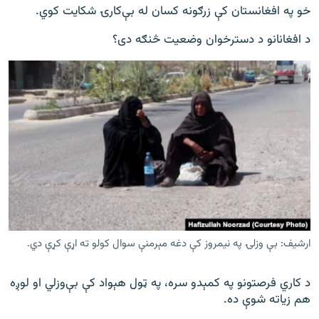
خو په افغانستان کې زرګونه کسان له بې‌کارۍ شکایت کوي.
د افغانانو د دسترخوان وضعیت څنګه دی؟
ارشیف: بې وزلۍ په نیمروز کې دغه مېرمنې سوال کولو ته اړې کړې دي.
د کاري فرصتونو په کمېدو سره، په ټول هېواد کې بې‌وزلي او لوږه
هم زیاته شوې ده.