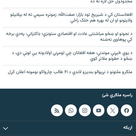
محدودول حل لاره نه ده
افغانستان کې د شیریخ تود بازار؛ صفت‌الله: زمونږه سیمې ته له بېلابېلو
ولایتونو او ان له بهره هم خلک راځي
د نجونو او ښځو مياشتنی عادت او اقتصادي ستونزې؛ ډاکترانې: په‌دې برخه
کې پوهاوی نه‌شته
د يوې څېړنې موندنې: هغه افغانان چې لومړني اولادونه يې لوڼې دي، د
ښځو د حقونو ملاتړ کوي
ملګرو ملتونو د نړیوالو بندیزو لاندې د ۶۱ طالب چارواکو نومونه اعلان کړل
راسره ملګري شئ
اړيکه