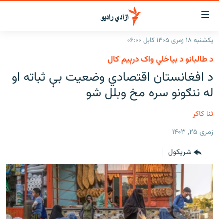
اسرسۍ
ړ
یکشنبه ۱۸ زمری ۱۴۰۵ کابل ۰۶:۰۰
ېنکونه
کورپاڼه
د طالبانو د بیاځلي واک درېیم کال
صلي
راپورونه
د افغانستان اقتصادي وضعیت بې ثباته او
تن
خبرونه
افغانستان
له ننګونو سره مخ وبلل شو
ه
رتلل
د خپرونو جدول
سیمه
افغانستان
صلي
ثنا کاکړ
مرکې
نړۍ
منځنی ختیځ
ېنو
زمری ۲۵, ۱۴۰۳
ه
اونیزې خپرونې
نړۍ
رتلل
شريکول
انځوریزه برخه
ټون
ورزش
اڼې
ه
د کډوالۍ بحران
راجعه
'کووېډ-۱۹'