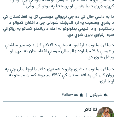
موسسې بېرته افغانستان ته راشي او هغه مرستې چې ترسره
کېږي، ډېری د بیا رغونې او پرمختیا په برخو کې وشي."
دا په داسې حال کې ده چې نړیوالې موسسې تل په افغانستان کې
د بشري وضعیت په اړه اندېښنه ښودلې چې د افغان کډوالو د
راستنېدو او د اقلیمي بدلونونو له امله د زیانمنو کسانو په زیاتوالي
سره اړتیاوې ډېرې شوي دي.
د ملګرو ملتونو د ارقامو له مخې، د ۲۰۲۱م کال د ډسمبر میاشتې
راهیسې ۳.۸ میلیارده ډالر مالي مرستې افغانستان ته لیږل او
وېشل شوي دي.
د ملګرو ملتونو د بشري چارو د همغږۍ دفتر یا اوچا ویلي چې په
روان کال کې په افغانستان کې ۲۳.۷ میلیونه کسان مرستو ته
اړتیا لري.
شريکول
Follow us
ثنا کاکړ