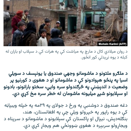
اړیکه
دري پاڼه
Azadi English
راسره ملګري شئ
د روان میلادي کال د مارچ په میاشت کې په هرات کې د سېلاب او باران له
کبله د یوه نړېدلي کور انځور.
د ملګرو ملتونو د ماشومانو وجهي صندوق یا یونېسف د سویلي
د ازادې اروپا/ ازادي راډيو ټولې پاڼې
اسیا په پنځو هېوادونو کې د ماشومانو او د هغوی د کورنیو پر
وضعیت د اندېښنې په څرګندولو سره وايي، سختو بارانونو، بادونو
او سېلابونو شپږ میلیونه ماشومان له خطر سره مخ کړي دي.
دغه صندوق د دوشنبې په ورځ د جولای په ۲۹مه په خپله ویبپاڼه
کې د یوه راپور په خپرولو ویلي چې په افغانستان، هند،
بنګله‌دېش، نیپال او پاکستان کې سېلابونو د ماشومانو د سرپناه د
ویجاړولو سربېره د هغوی ښوونځي هم ویجاړ کړي دي.