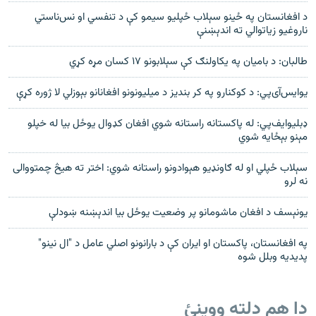
د افغانستان په ځینو سېلاب ځپلیو سیمو کې د تنفسي او نس‌ناستي
ناروغیو زیاتوالي ته اندېښنې
طالبان: د بامیان په یکاولنګ کې سېلابونو ۱۷ کسان مړه کړي
یوایس‌آی‌پي: د کوکنارو په کر بندیز د میلیونونو افغانانو بېوزلي لا ژوره کړې
ډبلیوایف‌پي: له پاکستانه راستانه شوي افغان کډوال یوځل بیا له خپلو
مېنو بېځایه شوي
سېلاب ځپلي او له ګاونډیو هېوادونو راستانه شوي: اختر ته هیڅ چمتووالی
نه لرو
یونېسف د افغان ماشومانو پر وضعیت يوځل بيا اندېښنه ښودلې
په افغانستان، پاکستان او ایران کې د بارانونو اصلي عامل د "ال نینو"
پدیدیه وبلل شوه
دا هم دلته ووینئ