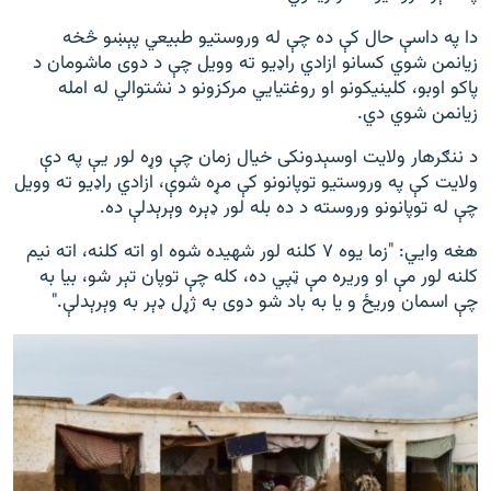
دا په داسې حال کې ده چې له وروستیو طبیعي پېښو څخه
زیانمن شوي کسانو ازادي راډيو ته وویل چې د دوی ماشومان د
پاکو اوبو، کلینیکونو او روغتیايي مرکزونو د نشتوالي له امله
زیانمن شوي دي.
د ننګرهار ولایت اوسېدونکی خیال زمان چې وړه لور یې په دې
ولایت کې په وروستیو توپانونو کې مړه شوې، ازادي راډیو ته وویل
چې له توپانونو وروسته د ده بله لور ډېره وېرېدلې ده.
هغه وايي: "زما یوه ۷ کلنه لور شهیده شوه او اته کلنه، اته نیم
کلنه لور مې او وریره مې ټپي ده، کله چې توپان تېر شو، بیا به
چې اسمان وریځ و یا به باد شو دوی به ژړل ډېر به وېرېدلې."