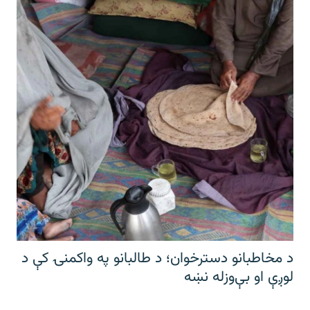
د مخاطبانو دسترخوان؛ د طالبانو په واکمنۍ کې د
لوږې او بې‌وزله نښه