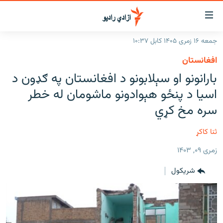
اسرسۍ
ړ
جمعه ۱۶ زمری ۱۴۰۵ کابل ۱۰:۳۷
ېنکونه
کورپاڼه
افغانستان
صلي
راپورونه
بارانونو او سېلابونو د افغانستان په ګډون د
تن
خبرونه
افغانستان
اسیا د پنځو هېوادونو ماشومان له خطر
ه
رتلل
د خپرونو جدول
سره مخ کړي
سیمه
افغانستان
صلي
مرکې
نړۍ
منځنی ختیځ
ېنو
ثنا کاکړ
ه
اونیزې خپرونې
نړۍ
رتلل
زمری ۰۹, ۱۴۰۳
انځوریزه برخه
شريکول
ټون
ورزش
اڼې
ه
د کډوالۍ بحران
راجعه
'کووېډ-۱۹'