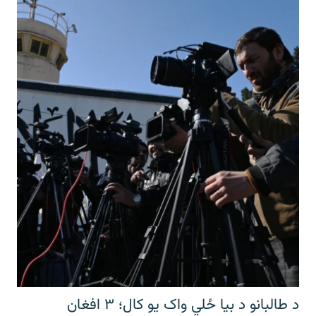
د طالبانو د بیا ځلي واک یو کال؛ ۳ افغان