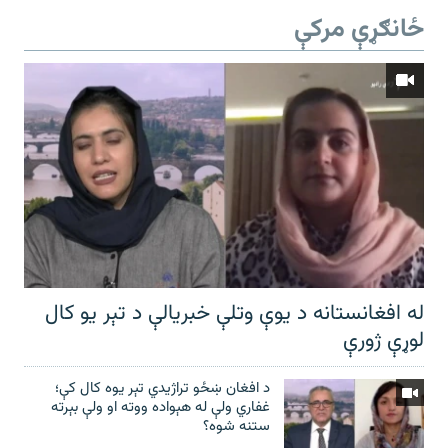
ځانګړې مرکې
له افغانستانه د یوې وتلې خبریالې د تېر يو کال
لوړې ژورې
د افغان ښځو تراژیدي تېر یوه کال کې؛
غفاري ولې له هېواده ووته او ولې بېرته
ستنه شوه؟