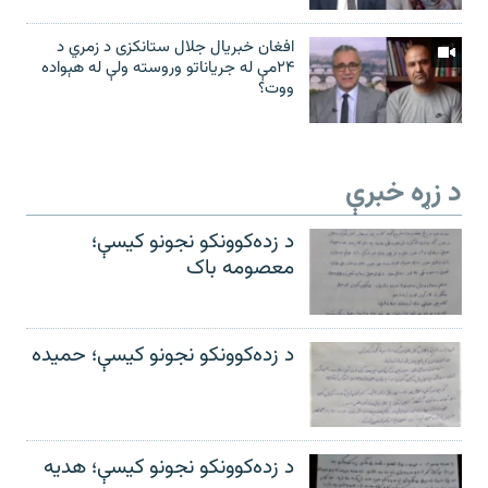
افغان خبریال جلال ستانکزی د زمري د
۲۴مې له جریاناتو وروسته ولې له هېواده
ووت؟
د زړه خبرې
د زده‌کوونکو نجونو کیسې؛
معصومه باک
د زده‌کوونکو نجونو کیسې؛ حمیده
د زده‌کوونکو نجونو کیسې؛ هدیه