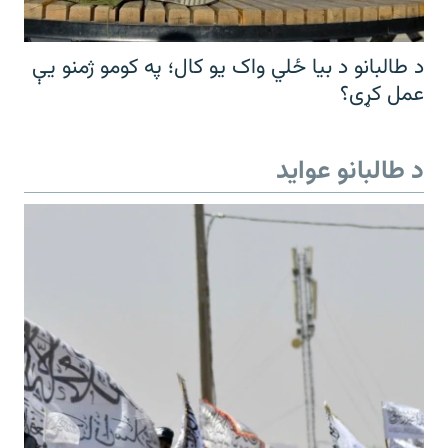
د طالبانو د بیا ځلي واک یو کال؛ په کومو ژمنو یې
عمل کړی؟
د طالبانو عواید