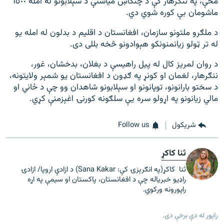
مخې، په ننګرهار کې د چنګاښ مياشتې د سېلابونو له امله ١٥٠٠
ماشومان بې کوره شوي دي.
د ملګرو ملتونو سازمان، افغانستان د اقلیم د بدلون له امله یو
له تر ټولو زیانمنونکو هېوادونو څخه بللی دی.
د روان لمریز کال له پیل راهیسې د بغلان، بدخشان، غور،
ننګرهار، لغمان او کونړ په ګډون د افغانستان یو شمېر ولایتونه،
د سختو بارانونو، توپانونو او سېلابونو شاهدان وو چې د ځاني او
مالي زیانونو په اړولو سره یې سلګونه کورنۍ اغېزمنې کړي.
شريکول
Follow us
ثنا کاکړ
ثنا کاکړ(په انګرېزۍ کې: Sana Kakar) د ازادې اروپا/ ازادۍ
راډیو خبریاله چې د افغانستان، پاکستان او سیمې په اړه
راپورونه ورکوي.
راپور له دې برخې دی.