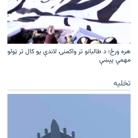
هره ورځ؛ د طالبانو تر واکمنۍ لاندې یو کال تر ټولو
مهمې پېښې
تخلیه