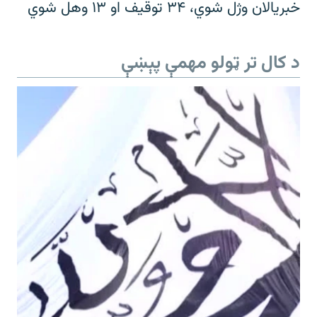
خبریالان وژل شوي، ۳۴ توقیف او ۱۳ وهل شوي
د کال تر ټولو مهمې پېښې