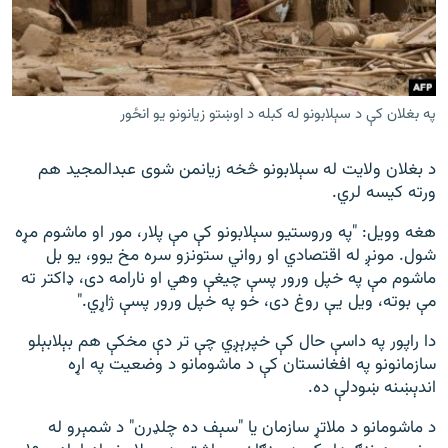
په بغلان کې د سېلابونو له کبله د اوښتو زیانونو یو انځور
د بغلان ولایت له سېلابونو څخه زیانمن شوی عبدالمجید هم
ورته کیسه لري.
هغه وویل: "په وروستیو سېلابونو کې مې پلار، مور او ماشوم مړه
شول. مونږ له اقتصادي او رواني ستونزو سره مخ یوو، یو بل
ماشوم مې په خپل ورور پسې چیغې وهي او نارامه دی، ډاکتر ته
مې بوته، ویل یې روغ دی، خو په خپل ورور پسې ژاړي."
دا راپور په داسې حال کې خپرېږي چې تر دې مخکې هم بېلابېلو
سازمانونو په افغانستان کې د ماشومانو د وضعیت په اړه
اندېښنه ښودلې ده.
د ماشومانو د ملاتړ سازمان یا "سېف ده چلډرن" د شمېرو له