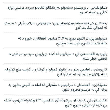
ډبيلوایف‌پي: د وروستيو سېلابونو له زيانګالو افغانانو سره د مرستې لپاره
کافي بوديجه نه لرو
بدخشان کې تازه سېلابونو زيانونه اړولي؛ خو پخواني سېلاب ځپلي د مرستو
له کموالي شکايت کوي
ډبلیوایف‌پي: تر اکټوبر پورې به ۱۲.۴ میلیونه افغانان د خوړو د نه
خوندیتوب له لوړې کچې سره مخ وي
راپور: په افغانستان کې د سېلابونو له کبله تر راروانې سپټمبر میاشتې د
قحطۍ خطر شته
کارپوهان: د اقليمي بدلون د زیانونو کمولو او کوکنارو د کښت منع کولو له
امله بزګران بېړنیو مرستو ته اړتیا لري
تحلیلګران: افغانستان د ظرفیتونو د نشتوالي له امله د اقليمي بدلون په
برخه کې له مرستو محروم شوی
افغانستان کې بارانونه او سېلابونه؛ آی‌ایف‌آرسي: ۳۳ ولایتونه اغېزمن، خلک
بې کوره او ناروغۍ خپرې شوي