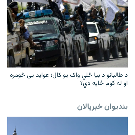
د طالبانو د بیا ځلي واک یو کال؛ عواید یې څومره
او له کوم ځایه دي؟
بندیوان خبریالان