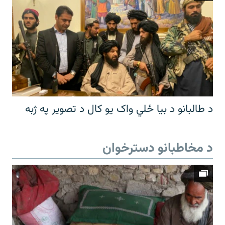
د طالبانو د بیا ځلي واک یو کال د تصویر په ژبه
د مخاطبانو دسترخوان