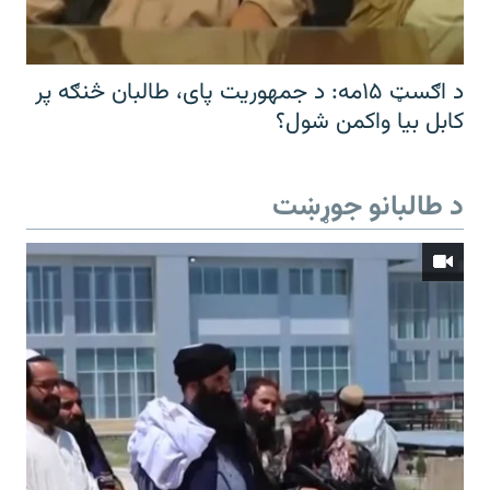
د اګسټ ۱۵مه: د جمهوریت پای، طالبان څنګه پر
کابل بیا واکمن شول؟
د طالبانو جوړښت