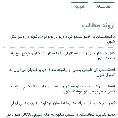
افغانستان
راپورونه
اړوند مطالب
د افغانستان په ځینو سیمو کې د درنو بارانونو او سېلابونو د راوتلو اټکل
شوی
کابل کې د اروپايي ټولنې استازولي: افغانستان کې د اوبو کړکېچ مخ په
پراخېدو دی
افغانستان کې طبيعي پېښې او زيانونه؛ معاذ: ډېری خپلوان مې ايران ته
کډوال شول
افغانستان کې د بارانونو او سېلابونو دوام؛ د میدان وردګ ځینې سېلاب
ځپلي د بېړنیو مرستو غوښتنه کوي
کونړ او پنجشېر کې سېلابونه؛ پنځه کسان مړه او درانه زیانونه یې اړولي
ډبيلوايف‌پي: افغانستان د اقليمي بدلون له امله شپږم زيانګالی هېواد دی