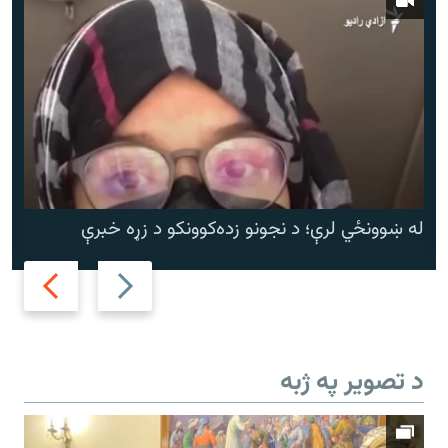
له ښوونځي لرې؛ د نجونو زده‌کوونکو د زړه خبرې
Next
Previous
slide
slide
د تصویر په ژبه