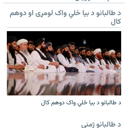
د طالبانو د بیا ځلي واک لومړی او دوهم
کال
د طالبانو د بیا ځلي واک دوهم کال
د طالبانو ژمنې