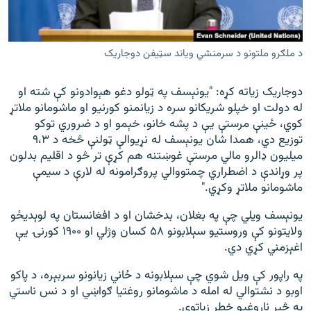
د ملګرو ملتونو د سرمنشي ویاند سټیفن دوجاریک
دوجاریک زیاته کړه: "یونېسف په ټولو دغو هېوادونو کې شته او
له دولت او خپلو شریکانو سره د زیانمنو کورنیو او ماشومانو ملاتړ
کوي، ځینې مرستې يې د پشه خانو، خېمو او د ضروري توکو
توزیع دي، همدا شان یونېسف له نړیوالې ټولنې څخه د ٩،٣
میلیون ډالرو مالي مرستې غوښتنه هم کړې تر څو د اقلیم بدلون
پر وړاندې د اضطراري چمتووالي پروګرامونه له لارې د سیمې
ماشومانو ملاتړ وکړي."
یونېسف ویلي چې په بغلان، بدخشان او د افغانستان په لوېدیځو
ولایتونو کې وروستیو سېلابونو ۵۸ کسان وژلي او ۱۹۰۰ کورنۍ یې
اغېزمني کړي دي.
په راپور کې ویل شوي چې سېلابونه د ځاني زیانونو سربېره، د پاکو
اوبو د نشتوالي له امله د ماشومانو روغتیا ګواښي او د نس ناستي
په څېر ناروغیو خطر زیاتوي.