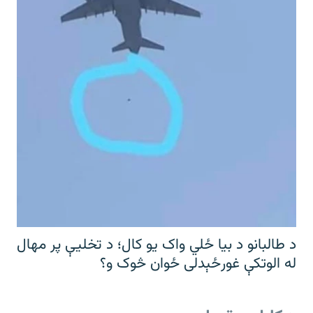
د طالبانو د بیا ځلي واک یو کال؛ د تخلیې پر مهال
له الوتکې غورځېدلی ځوان څوک و؟