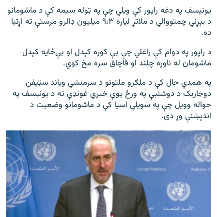
یونېسف په دغه راپور کې ویلي چې په ټوله سیمه کې د ماشومانو
د بېړني چمتووالي د ملاتړ لپاره ۹،۳ میلیون ډالرو مرستې ته اړتیا
ده.
د راپور په دوام کې راغلي چې بې کوره کېدل او بې‌ځایه کېدل
ماشومان له ناوړه چلند او قاچاق سره مخ کوي.
په همدې حال کې د ملګرو ملتونو د سرمنشي ویاند سټیفن
دوجاریک د دوشنبې په ورځ یوې خبري غونډې ته د یونېسف په
حواله وویل چې په سویلي اسیا کې د ماشومانو وضعیت د
اندېښنې وړ دی.