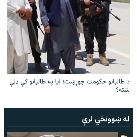
د طالبانو حکومت جوړښت؛ ایا په طالبانو کې ډلې
شته؟
له ښوونځي لرې