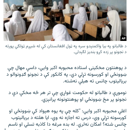
د طالبانو په بیا واکمنېدو سره په ټول افغانستان کې له شپږم ټولګي پورته
د نجونو پر زده کړو بندیز لګېدلی.
د پوهنتون مخکینۍ استاده محبوبه اکبر وايي، داسې مهال چې
ښوونځي او کورسونه تړلي دي، په کانکور کې د نجونو ګډونوالو د
بریاليتوب چانس ته هیلې نه‌شته.
نوموړې د طالبانو له حکومت غواړي چې تر هر څه مخکې دې د
نجونو پر مخ ښوونځي او پوهنتونونه پرانېزي.
اغلې محبوبه اکبر وايي: "کله چې په یوه هېواد کې ښوونځي او
کورسونه تړلي وي، درس ته اجازه نه وي، ایا هلته د بریاليتوب
چانس شته؟ امکان نه‌لري. له بده مرغه دا کاذبه تسلي او ناسم