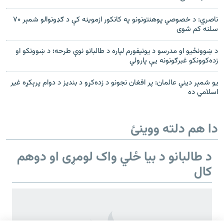
ناصري: د خصوصي پوهنتونونو په کانکور ازموینه کې د ګډونوالو شمېر ۷۰
سلنه کم شوی
د ښوونځيو او مدرسو د يونيفورم لپاره د طالبانو نوې طرحه؛ د ښوونکو او
زده‌کوونکو غبرګونونه يې پارولي
يو شمېر ديني عالمان: پر افغان نجونو د زده‌کړو د بنديز د دوام پرېکړه غير
اسلامي ده
دا هم دلته ووینئ
د طالبانو د بیا ځلي واک لومړی او دوهم
کال