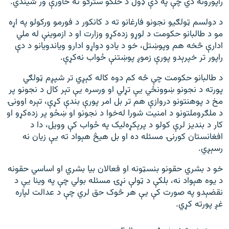
راپورونه دي چې په دې ډول د خلکو سترګو ته خاورې ور شیندي."
د دولسم ټولګيو نجونو فارغانو ته د کانکور د فورمو ورکولو په اړه
مو د طالبانو حکومت د لوړو زده‌کړو وزارت او د ازموینې له ملي
ادارې څخه هم وپوښتل، خو د یادو دواړو ادارو ویاندویانو د دې
راپور تر خپرېدو پورې زموږ پوښتنې ځواب نه‌کړې.
د طالبانو حکومت چې څه کم دوه کاله کېږي تر شپږم ټولګي
پورته د نجونو ښوونځي یې تړلي او ورسره یې تېر کال د نجونو پر
مخ د پوهنتونو دروازې هم تر بل امر پورې بندې کړې، تېره اوونۍ
د ملګروملتونو د امنیت شورا له‌خوا د نجونو او ښځو پر زده‌کړو او
کار د بندیز لرې کولو د پرېکړه‌لیک په ځواب کې وویل، دا د
افغانستان کورنۍ مسئله ده او بل هيڅ هېواد ته یې زیان نه
رسېږي.
خو د بشري حقونو بنسټونه او فعالان بیا بشري او اساسي حقونه
د یوه هېواد نه، بلکې د ټولې نړۍ مسئله بولي چې په وینا یې د
نقضېدو په صورت کې یې هر څوک حق لري چې د عدالت لپاره
غږ پورته کړي.