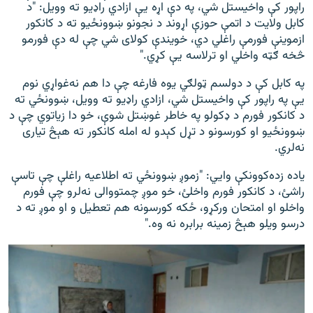
راپور کې واخیستل شي، په دې اړه یې ازادي راډيو ته وویل: "د
کابل ولایت د اتمې حوزې اړوند د نجونو ښوونځيو ته د کانکور
ازموینې فورمې راغلي دي، خویندې کولای شي چې له دې فورمو
څخه ګټه واخلي او ترلاسه یې کړي."
په کابل کې د دولسم ټولګي یوه فارغه چې دا هم نه‌غواړي نوم
یې په راپور کې واخیستل شي، ازادي راډيو ته وویل، ښوونځي ته
د کانکور فورم د ډکولو په خاطر غوښتل شوې، خو دا زیاتوي چې د
ښوونځیو او کورسونو د تړل کېدو له امله کانکور ته هېڅ تیاری
نه‌لري.
ياده زده‌کوونکې وايي: "زموږ ښوونځي ته اطلاعیه راغلې چې تاسې
راشئ، د کانکور فورم واخلئ، خو موږ چمتووالی نه‌لرو چې فورم
واخلو او امتحان ورکړو، ځکه کورسونه هم تعطیل و او موږ ته د
درسو ویلو هېڅ زمینه برابره نه وه."