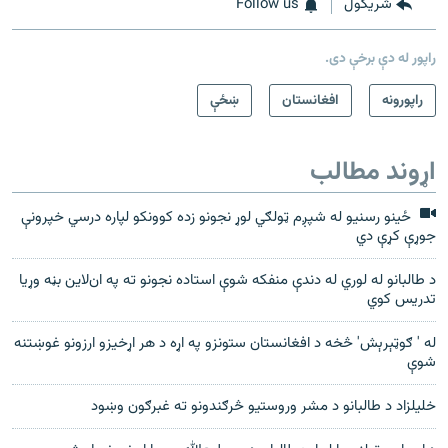
شريکول
Follow us
راپور له دې برخې دی.
راپورونه
افغانستان
ښځې
اړوند مطالب
ځینو رسنیو له شپږم ټولګي لوړ نجونو زده کوونکو لپاره درسي خپرونې
جوړې کړې دي
د طالبانو له لوري له دندې منفکه شوې استاده نجونو ته په ان‌لاين بڼه وړيا
تدريس کوي
له ' ګوټېرېش' څخه د افغانستان ستونزو په اړه د هر اړخيزو ارزونو غوښتنه
شوې
خلیلزاد د طالبانو د مشر وروستیو څرګندونو ته غبرګون وښود