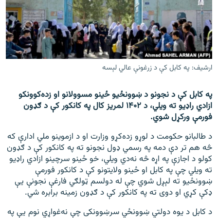
اړیکه
دري پاڼه
Azadi English
ارشیف: په کابل کې د زرغونې عالي لېسه
راسره ملګري شئ
په کابل کې د نجونو د ښوونځيو ځینو مسوولانو او زده‌کوونکو
ازادي راډیو ته ویلي، د ۱۴۰۲ لمریز کال په کانکور کې د ګډون
فورمې ورکړل شوي.
د ازادې اروپا/ ازادي راډيو ټولې پاڼې
د طالبانو حکومت د لوړو زده‌کړو وزارت او د ازموینو ملي ادارې که
څه هم تر دې دمه په رسمي ډول نجونو ته په کانکور کې د ګډون
کولو د اجازې په اړه څه نه‌دي ویلي، خو ځینو سرچینو ازادي راډيو
ته ویلي چې په کابل او ځینو ولایتونو کې د کانکور فورمې
ښوونځیو ته لېږل شوي چې له دولسم ټولګي فارغې نجونې یې
ډکې کړي او دوی ته په کانکور کې د ګډون زمینه برابره شي.
د کابل د یوه دولتي ښوونځي سرښوونکی چې نه‌غواړي نوم یې په