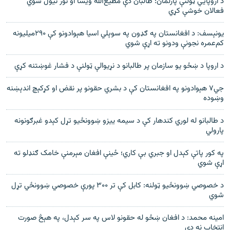
د اروپايي ټولنې پارلمان: طالبان دې مطيع‌الله ويسا او نور نيول شوي
فعالان خوشې کړي
يونېسف: د افغانستان په ګډون په سوېلي اسيا هېوادونو کې ۲۹۰ميليونه
کم‌عمره نجونې ودونو ته اړې شوي
د اروپا د ښځو يو سازمان پر طالبانو د نړيوالې ټولنې د فشار غوښتنه کړې
جي۷ هېوادونو په افغانستان کې د بشري حقونو پر نقض او کړکېچ اندېښنه
وښوده
د طالبانو له لوري کندهار کې د سیمه ییزو ښوونځیو تړل کېدو غبرګونونه
پارولي
په کور پاتې کېدل او جبري بې کاري؛ ځینې افغان مېرمنې خامک ګنډلو ته
اړې شوي
د خصوصي ښوونځيو ټولنه: کابل کې تر ۳۰۰ پورې خصوصي ښوونځي تړل
شوي
امینه محمد: د افغان ښځو له حقونو لاس په سر کېدل، په هېڅ صورت
انتخاب نه دی