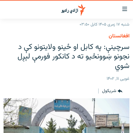
اسرسۍ
ړ
شنبه ۱۷ زمری ۱۴۰۵ کابل ۰۳:۵۰
ېنکونه
کورپاڼه
افغانستان
صلي
راپورونه
سرچینې: په کابل او ځینو ولایتونو کې د
تن
خبرونه
افغانستان
نجونو ښوونځیو ته د کانکور فورمې لېږل
ه
رتلل
د خپرونو جدول
شوي
سیمه
افغانستان
صلي
مرکې
نړۍ
منځنی ختیځ
ېنو
غویی ۱۱, ۱۴۰۲
ه
اونیزې خپرونې
نړۍ
رتلل
شريکول
انځوریزه برخه
ټون
ورزش
اڼې
ه
د کډوالۍ بحران
راجعه
'کووېډ-۱۹'