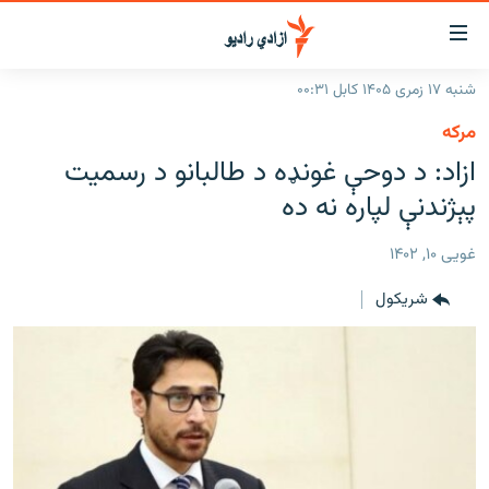
اسرسۍ
ړ
شنبه ۱۷ زمری ۱۴۰۵ کابل ۰۰:۳۱
ېنکونه
کورپاڼه
مرکه
صلي
راپورونه
ازاد: د دوحې غونډه د طالبانو د رسمیت
تن
خبرونه
افغانستان
پېژندنې لپاره نه ده
ه
رتلل
د خپرونو جدول
سیمه
افغانستان
صلي
غویی ۱۰, ۱۴۰۲
مرکې
نړۍ
منځنی ختیځ
ېنو
شريکول
ه
اونیزې خپرونې
نړۍ
رتلل
انځوریزه برخه
ټون
ورزش
اڼې
ه
د کډوالۍ بحران
راجعه
'کووېډ-۱۹'