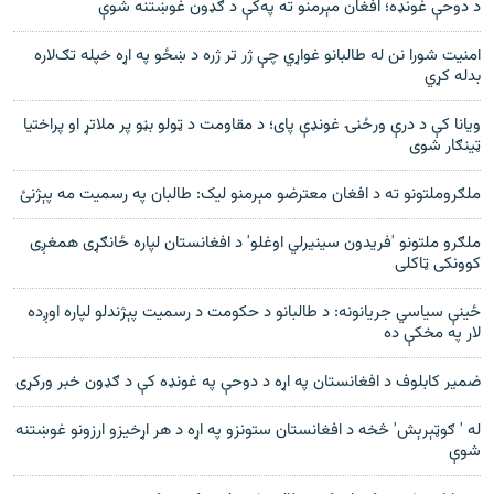
د دوحې غونډه؛ افغان مېرمنو ته په‌کې د ګډون غوښتنه شوې
امنيت شورا نن له طالبانو غواړي چې ژر تر ژره د ښځو په اړه خپله تګ‌لاره
بدله کړي
ويانا کې د درې ورځنۍ غونډې پای؛ د مقاومت د ټولو بڼو پر ملاتړ او پراختيا
ټينګار شوی
ملګروملتونو ته د افغان معترضو مېرمنو ليک: طالبان په رسميت مه پېژنئ
ملګرو ملتونو 'فریدون سینیرلي اوغلو' د افغانستان لپاره ځانګړی همغږی
کوونکی ټاکلی
ځینې سیاسي جریانونه: د طالبانو د حکومت د رسمیت پېژندلو لپاره اوږده
لار په مخکې ده
ضمير کابلوف د افغانستان په اړه د دوحې په غونډه کې د ګډون خبر ورکړی
له ' ګوټېرېش' څخه د افغانستان ستونزو په اړه د هر اړخيزو ارزونو غوښتنه
شوې