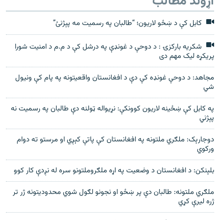
اړوند مطالب
کابل کې د ښځو لاریون؛ “طالبان په رسمیت مه پېژنئ”
شکریه بارکزۍ : د دوحې د غونډې په درشل کې د م.م د امنیت شورا
پریکړه لیک مهم دی
مجاهد: د دوحې غونډه کې دې د افغانستان واقعیتونه په پام کې ونیول
شي
په کابل کې ښځینه لاریون کوونکې: نړیواله ټولنه دې طالبان په رسمیت نه
پېژني
دوجارېک: ملګري ملتونه په افغانستان کې پاتې کېږي او مرستو ته دوام
ورکوي
بلېنکن: د افغانستان د وضعيت په اړه ملګروملتونو سره له نږدې کار کوو
ملګري ملتونه: طالبان دې پر ښځو او نجونو لګول شوي محدوديتونه ژر تر
ژره ليرې کړي