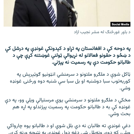
اړیکه
دري پاڼه
Azadi English
د باور غورځنګ له مشر نجیب ازاد
راسره ملګري شئ
په دوحه کې د افغانستان په تړاو د کېدونکې غونډې په درشل کې
د ښځو د حقونو فعالانو له نړیوالې ټولنې غوښتنه کړې چې د
طالبانو حکومت دې په رسمیت نه پېژني.
ټاکل شوې د ملګرو ملتونو د سرمنشي انټونیو ګوټېرېش په
د ازادې اروپا/ ازادي راډيو ټولې پاڼې
کوربه‌توب سبا دوشنبه او بل سبا سې شنبه دوه ورځنۍ غونډه
وشي.
مخکې د ملګرو ملتونو د سرمنشي یوې مرستیالې ویلي وو، په دې
غونډه کې به د طالبانو حکومت په رسمیت پېژندلو په اړه هم
بحث وشي.
دغې غونډې ته طالبان نه دي بلل شوي او د طالبانو یوه چارواکي
ویلي، که دوی ونه‌بلل شي دغه ډول غونډې به نتیجه ورنه کړي.