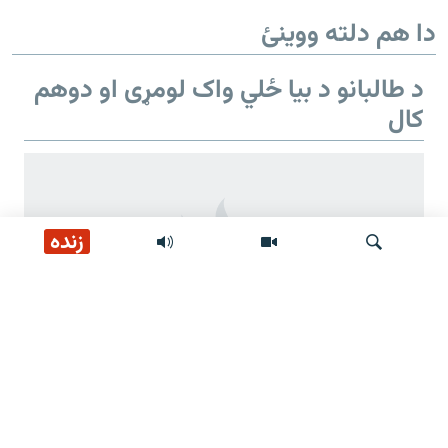
دا هم دلته ووینئ
د طالبانو د بیا ځلي واک لومړی او دوهم
کال
زنده
لټون
د طالبانو د بیا ځلي واک دوهم کال