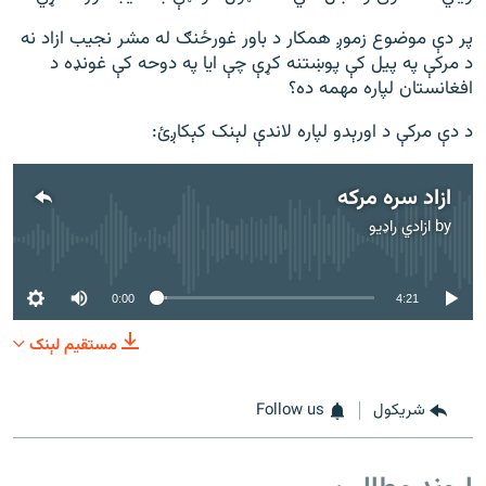
پر دې موضوع زموږ همکار د باور غورځنګ له مشر نجیب ازاد نه
د مرکې په پیل کې پوښتنه کړې چې ایا په دوحه کې غونډه د
افغانستان لپاره مهمه ده؟
د دې مرکې د اورېدو لپاره لاندې لېنک کېکاږئ:
ازاد سره مرکه
by
ازادي راډیو
No media source currently available
0:00
4:21
مستقیم لېنک
شريکول
Follow us