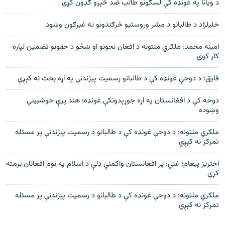
د ویانا په غونډه کې لسګونو طالب ضد څېرو ګډون کړی
خلیلزاد د طالبانو د مشر وروستیو څرګندونو ته غبرګون وښود
امینه محمد: ملګري ملتونه د افغان نجونو او ښځو د حقونو تضمین لپاره
کار کوي
فایق: د دوحې غونډه کې د طالبانو رسمیت پېژندنې په اړه بحث نه کېږي
دوحه کې د افغانستان په اړه جوړېدونکې غونډه؛ هند پرې خوشبیني
وښوده
ملګري ملتونه: د دوحې غونډه کې د طالبانو د رسمیت پېژندنې پر مسئله
تمرکز نه کېږي
اختریز پیغام؛ غني: پر افغانستان واکمنې ډلې د اسلام په نوم افغانان برمته
کړي
ملګري ملتونه: د دوحې غونډه کې د طالبانو د رسمیت پېژندنې پر مسئله
تمرکز نه کېږي