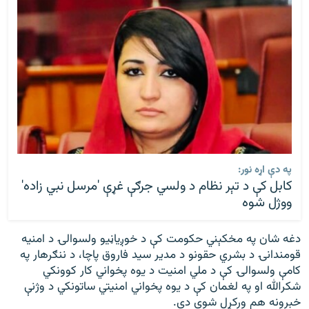
په دې اړه نور:
کابل کې د تېر نظام د ولسي جرګې غړې 'مرسل نبي زاده'
ووژل شوه
دغه شان په مخکېني حکومت کې د خوږیاڼیو ولسوالۍ د امنیه
قومندانۍ د بشري حقونو د مدیر سید فاروق پاچا، د ننګرهار په
کامې ولسوالۍ کې د ملي امنیت د یوه پخواني کار کوونکي
شکرالله او په لغمان کې د یوه پخواني امنیتي ساتونکي د وژنې
خبرونه هم ورکړل شوي دي.