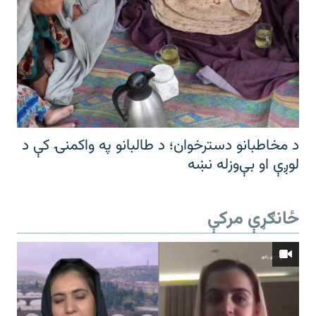
د مخاطبانو دسترخوان؛ د طالبانو په واکمنۍ کې د
لوږې او بې‌وزله نښه
ځانګړې مرکې