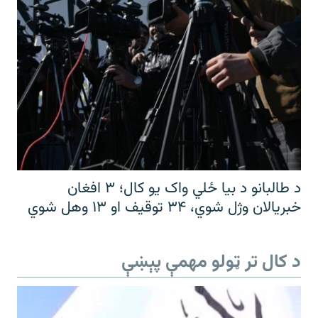
د طالبانو د بیا ځلي واک یو کال؛ ۳ افغان
خبریالان وژل شوي، ۳۴ توقیف او ۱۳ وهل شوي
د کال تر ټولو مهمې پېښې