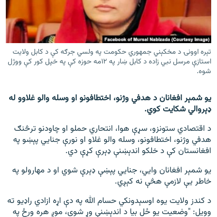
اړیکه
دري پاڼه
Azadi English
تېره اوونۍ د مخکېني جمهوري حکومت په ولسي جرګه کې د کابل ولایت
استازې مرسل نبي زاده د کابل ښار په ۱۲مه حوزه کې په خپل کور کې ووژل
شوه.
راسره ملګري شئ
یو شمېر افغانان د هدفي وژنو، اختطافونو او وسله والو غلاوو له
ډېروالي شکایت کوي.
د ازادې اروپا/ ازادي راډيو ټولې پاڼې
د اقتصادي ستونزو، سړې هوا، انتحاري حملو او چاودنو ترڅنګ
هدفي وژنو، اختطافونو، وسله والو غلاو او نورې جنايي پېښو په
افغانستان کې د خلکو اندېښنې ډېرې کړې دي.
یو شمېر افغانان وايي، جنايي پېښې ډېرې شوي او د مهارولو په
خاطر یې لازمې هڅې نه کېږي.
د کندز ولایت یوه اوسېدونکي حسام الله په دې اړه ازادي راډيو ته
وویل: "وضعیت یو ځل بیا د اندېښنې وړ شوی، موږ هره ورځ په