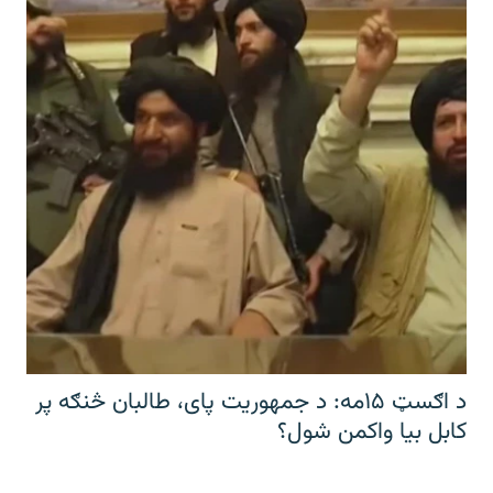
د اګسټ ۱۵مه: د جمهوریت پای، طالبان څنګه پر
کابل بیا واکمن شول؟