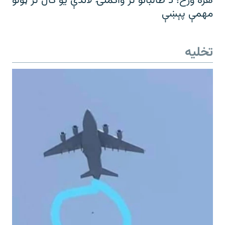
هره ورځ؛ د طالبانو تر واکمنۍ لاندې یو کال تر ټولو
مهمې پېښې
تخلیه