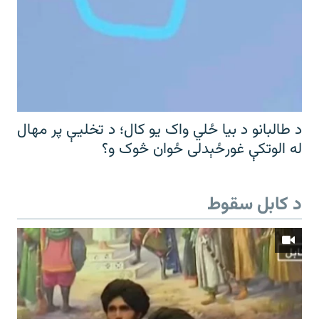
د طالبانو د بیا ځلي واک یو کال؛ د تخلیې پر مهال
له الوتکې غورځېدلی ځوان څوک و؟
د کابل سقوط