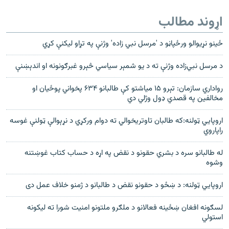
اړوند مطالب
ځینو نړیوالو ورځپاڼو د 'مرسل نبي زاده' وژنې په تړاو لیکنې کړي
د مرسل نبي‌زاده وژنې ته د يو شمېر سياسي څېرو غبرګونونه او اندېښنې
رواداري سازمان: تېرو ۱۵ مياشتو کې طالبانو ۶۳۴ پخواني پوځيان او
مخالفين په قصدي ډول وژلي دي
اروپايي ټولنه:که طالبان تاوتريخوالي ته دوام ورکړي د نړېوالې ټولنې غوسه
راپاروي
له طالبانو سره د بشري حقونو د نقض په اړه د حساب کتاب غوښتنه
وشوه
اروپايي ټولنه: د ښځو د حقونو نقض د طالبانو د ژمنو خلاف عمل دی
لسګونه افغان ښځینه فعالانو د ملګرو ملتونو امنیت شورا ته لیکونه
استولي