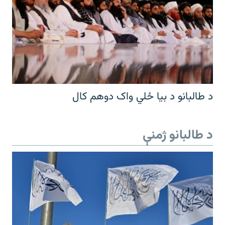
د طالبانو د بیا ځلي واک دوهم کال
د طالبانو ژمنې