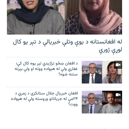
له افغانستانه د یوې وتلې خبریالې د تېر يو کال
لوړې ژورې
د افغان ښځو تراژیدي تېر یوه کال کې؛
غفاري ولې له هېواده ووته او ولې بېرته
ستنه شوه؟
افغان خبریال جلال ستانکزی د زمري د
۲۴مې له جریاناتو وروسته ولې له هېواده
ووت؟