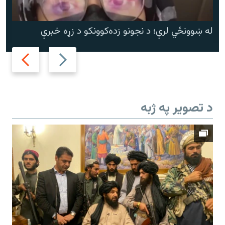
له ښوونځي لرې؛ د نجونو زده‌کوونکو د زړه خبرې
Next
Previous
slide
slide
د تصویر په ژبه