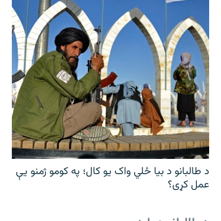
د طالبانو د بیا ځلي واک یو کال؛ په کومو ژمنو یې
عمل کړی؟