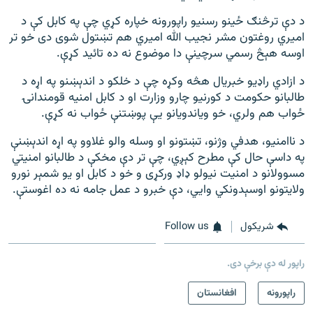
د دې ترڅنګ ځینو رسنیو راپورونه خپاره کړي چې په کابل کې د
امیري روغتون مشر نجیب الله امیري هم تښتول شوی دی خو تر
اوسه هېڅ رسمي سرچینې دا موضوع نه ده تائید کړې.
د ازادي راډیو خبریال هڅه وکړه چې د خلکو د اندېښنو په اړه د
طالبانو حکومت د کورنیو چارو وزارت او د کابل امنیه قومندانۍ
ځواب هم ولري، خو ویاندویانو یې پوښتنې ځواب نه کړې.
د ناامنیو، هدفي وژنو، تښتونو او وسله والو غلاوو په اړه اندېښنې
په داسې حال کې مطرح کېږي، چې تر دې مخکې د طالبانو امنیتي
مسوولانو د امنیت نیولو ډاډ ورکړی و خو د کابل او یو شمېر نورو
ولایتونو اوسېدونکي وايي، دې خبرو د عمل جامه نه ده اغوستې.
شريکول
Follow us
راپور له دې برخې دی.
راپورونه
افغانستان