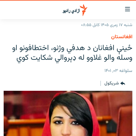
اسرسۍ
ړ
شنبه ۱۷ زمری ۱۴۰۵ کابل ۰۸:۵۵
ېنکونه
کورپاڼه
افغانستان
صلي
راپورونه
ځینې افغانان د هدفي وژنو، اختطافونو او
تن
خبرونه
افغانستان
وسله والو غلاوو له ډېروالي شکایت کوي
ه
رتلل
د خپرونو جدول
سیمه
افغانستان
صلي
سلواغه ۰۳, ۱۴۰۱
مرکې
نړۍ
منځنی ختیځ
ېنو
شريکول
ه
اونیزې خپرونې
نړۍ
رتلل
انځوریزه برخه
ټون
ورزش
اڼې
ه
د کډوالۍ بحران
راجعه
'کووېډ-۱۹'