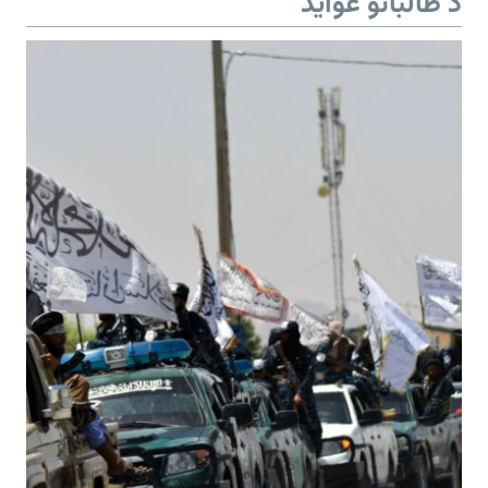
د طالبانو عواید