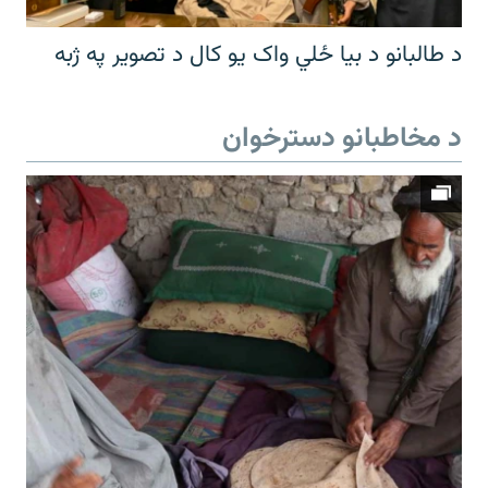
د طالبانو د بیا ځلي واک یو کال د تصویر په ژبه
د مخاطبانو دسترخوان