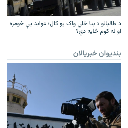
د طالبانو د بیا ځلي واک یو کال؛ عواید یې څومره
او له کوم ځایه دي؟
بندیوان خبریالان