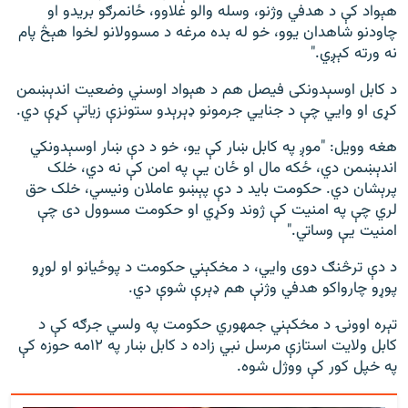
هېواد کې د هدفي وژنو، وسله والو غلاوو، ځانمرګو بریدو او
چاودنو شاهدان یوو، خو له بده مرغه د مسوولانو لخوا هېڅ پام
نه ورته کېږي."
د کابل اوسېدونکی فیصل هم د هېواد اوسني وضعیت اندېښمن
کړی او وايي چې د جنايي جرمونو ډېرېدو ستونزې زیاتې کړې دي.
هغه وویل: "موږ په کابل ښار کې يو، خو د دې ښار اوسېدونکي
اندېښمن دي، ځکه مال او ځان یې په امن کې نه دي، خلک
پرېشان دي. حکومت باید د دې پېښو عاملان ونیسي، خلک حق
لري چې په امنیت کې ژوند وکړي او حکومت مسوول دی چې
امنیت یې وساتي."
د دې ترڅنګ دوی وايي، د مخکېني حکومت د پوځیانو او لوړو
پوړو چارواکو هدفي وژنې هم ډېرې شوې دي.
تېره اوونۍ د مخکېني جمهوري حکومت په ولسي جرګه کې د
کابل ولایت استازې مرسل نبي زاده د کابل ښار په ۱۲مه حوزه کې
په خپل کور کې ووژل شوه.