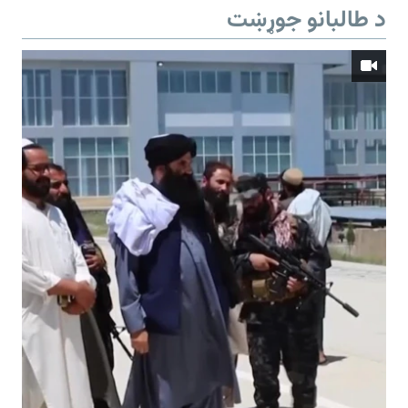
د طالبانو جوړښت