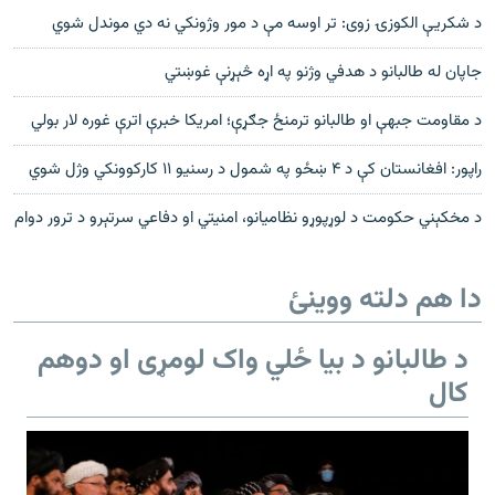
د شکريې الکوزۍ زوی: تر اوسه مې د مور وژونکي نه دي موندل شوي
جاپان له طالبانو د هدفي وژنو په اړه څېړنې غوښتي
د مقاومت جبهې او طالبانو ترمنځ جګړې؛ امریکا خبرې اترې غوره لار بولي
راپور: افغانستان کې د ۴ ښځو په شمول د رسنیو ۱۱ کارکوونکي وژل شوي
د مخکېني حکومت د لوړپوړو نظامیانو، امنیتي او دفاعي سرتېرو د ترور دوام
دا هم دلته ووینئ
د طالبانو د بیا ځلي واک لومړی او دوهم
کال