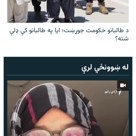
د طالبانو حکومت جوړښت؛ ایا په طالبانو کې ډلې
شته؟
له ښوونځي لرې