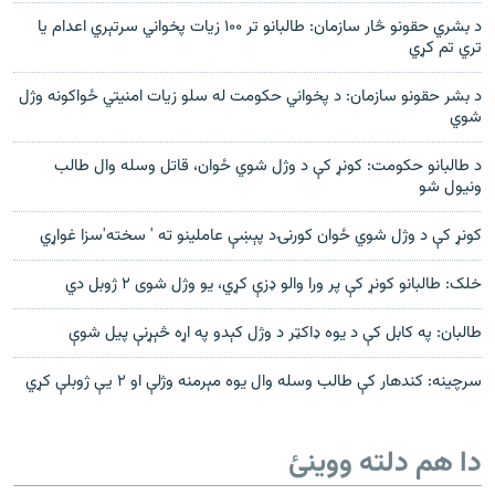
د بشري حقونو څار سازمان: طالبانو تر ۱۰۰ زیات پخواني سرتېري اعدام یا
تري تم کړي
د بشر حقونو سازمان: د پخواني حکومت له سلو زیات امنیتي ځواکونه وژل
شوي
د طالبانو حکومت: کونړ کې د وژل شوي ځوان، قاتل وسله وال طالب
ونیول شو
کونړ کې د وژل شوي ځوان کورنۍد پېښې عاملینو ته ' سخته'سزا غواړي
خلک: طالبانو کونړ کې پر ورا والو ډزې کړي، یو وژل شوی ۲ ژوبل دي
طالبان: په کابل کې د یوه ډاکټر د وژل کېدو په اړه څېړنې پیل شوې
سرچینه: کندهار کې طالب وسله وال یوه مېرمنه وژلې او ۲ یې ژوبلې کړي
دا هم دلته ووینئ