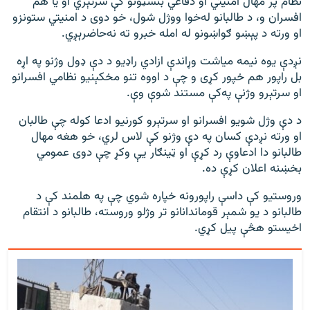
نظام پر مهال امنیتي او دفاعي بنسټونو کې سرتېري او یا هم
افسران و، د طالبانو له‌خوا ووژل شول، خو دوی د امنیتي ستونزو
او ورته د پېښو ګواښونو له امله خبرو ته نه‌حاضرېږي.
نږدې یوه نیمه میاشت وړاندې ازادي راډیو د دې ډول وژنو په اړه
بل راپور هم خپور کړی و چې د اووه تنو مخکېنیو نظامي افسرانو
او سرتېرو وژنې په‌کې مستند شوې وې.
د دې وژل شویو افسرانو او سرتېرو کورنیو ادعا کوله چې طالبان
او ورته نږدې کسان په دې وژنو کې لاس لري، خو هغه مهال
طالبانو دا ادعاوې رد کړې او ټینګار یې وکړ چې دوی عمومي
بخښنه اعلان کړې ده.
وروستیو کې داسې راپورونه خپاره شوي چې په هلمند کې د
طالبانو د یو شمېر قوماندانانو تر وژلو وروسته، طالبانو د انتقام
اخیستو هڅې پیل کړي.