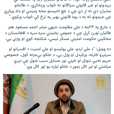
بریدونو او غیر قانوني سزاګانو ته ځواب ورنه‌کړي. د طالبانو
مشران دې ته اړ دي چې د غچ اخیستو مخه ونیسي او ډاډ ورکړي
چې جرمونو ته به د یوه قانوني بهیر په ترڅ کې ځواب ورکوي."
د مارچ په ۲۴مه د ملي مقاومت جبهې مشر احمد مسعود هم
طالبان تورن کړل چې د عمومې بخښنې سره سره د افغانستان د
مخکېني حکومت امنیتي عسکر نیسي،‌ شکنجه کوي ‌او وژني يې.
ده وویل: "د ملي اردو، ملي پولیسو او ملي امنیت د افسرانو او
سرتېرو څارنه، ورکېدل او وژل یې، د خلکو بې‌عزته کول، خصوصي
حریم ته‌یې ننوتل او ځیني نور مسایل سبب شول چې تېرې
میاشتې او تېر کال زموږ د خلکو لپاره یو تور کال وي."