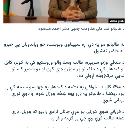
د طالبانو ضد ملي مقاومت جبهې مشر احمد مسعود
له طالبانو مو په دې اړه سپیناوی وپوښت، خو ویاندویان یې خبرو
ته حاضر نه‌شول.
د هدفي وژنو سربېره، طالب وسله‌والو وروستیو کې په کونړ، کابل
او کندهار کې د ملکیانو پر موټرو ډزې کړي او یو شمېر کسانو
ته‌یې مرګ‌ژوبله اړولې ده.
د ۱۴۰۰ کال د سلواغې په ۳۰مه د کندهار په چهارسو سیمه کې پر
یوه رېکشا د طالبانو په ډزو یوه ښځه ووژل شوه او دوې نورې
ټپیانې شوې.
د قرباني شوې کورنۍ یو غړي جانان ازادي راډیو ته وویل، ډزې
هغه طالب کړې وې چې پر ګزمه ولاړ و.