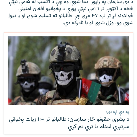
د دې سازمان په راپور ادعا شوې وه چې د اګسټ له ۱۵مې نېټې
څخه د اکټوپر تر ۳۱مې نېټې پورې د پخوانیو افغان امنیتي
ځواکونو لږ تر لږه ۴۷ غړي چې طالبانو ته تسلیم شوي او یا نیول
شوي وو، وژل شوي او یا نادرکه دي.
په دې اړه نور:
د بشري حقونو څار سازمان: طالبانو تر ۱۰۰ زیات پخواني
سرتېري اعدام یا تري تم کړي