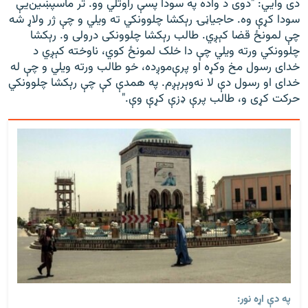
دی وايي: "دوی د واده په سودا پسې راوتلي وو. تر ماسپښین‌یې
سودا کړې وه. حاجیاڼۍ رېکشا چلوونکي ته ویلي و چې ژر ولاړ شه
چې لمونځ قضا کېږي. طالب رېکشا چلوونکی درولی و. رېکشا
چلوونکي ورته ویلي چې دا خلک لمونځ کوي، ناوخته کېږي د
خدای رسول مخ وکړه او پرې‌موږده، خو طالب ورته ویلي و چې له
خدای او رسول دې لا نه‌وېرېږم. په همدې کې چې رېکشا چلوونکي
حرکت کړی و، طالب پرې ډزې کړې وې."
په دې اړه نور: