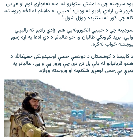
یوه سرچینه چې د امنیتي ستونزو له امله نه‌غواړي نوم او غږ یې
خپور شي ازادي راډیو ته وویل: "حبیبي له ماښام لمانځه وروسته،
کله چې کور ته ستنېده ووژل شول."
سرچینه چې د حبیبي انځورونه‌یې هم ازادي راډیو ته رالېږلي
وايي، برید کوونکي طالبان و، خو طالبانو د دې ادعا په اړه زموږ
پوښتنه ځواب نه‌کړه.
د کاپیسا د کوهستان د دوهمې حصې اوسېدونکی حفیظ‌الله د
هغو قربانیانو له ډلې بل تن دی چې ورور یې وايي، طالبانو په
ډېرې بې‌رحمۍ لومړی شکنجه او وروسته وواژه.