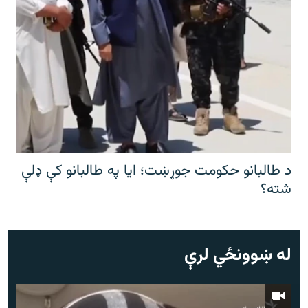
د طالبانو حکومت جوړښت؛ ایا په طالبانو کې ډلې
شته؟
له ښوونځي لرې