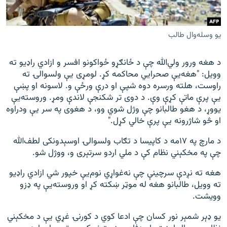
یو وسله‌وال طالب
د هغه ورور ولي‌الله چې د ځانګړو ځواکونو افسر و ازادي راډیو ته
وویل: "هغه‌یې صحرايي محاکمه کړ. لومړی یې ولسوالۍ ته
راوست، هلته ورسره دوه شپې او درې ورځې و. لاسونه او پښې
یې پرې ماتې کړې وې. د دوی تر شکنجې لاندې ومړ. وروسته‌یې
یووړ، د هغو طالبانو چې وژل شوي وو، د هغوی په سر یې ودراوه
او څو شاژرونه یې پرې خالي کړل."
د مارچ په ۱۷مه د کاپیسا د تګاب ولسوالۍ اوسېدونکی لطف‌الله
چې په مخکېني نظام کې د ملي اردو سرتېری و، ووژل شو.
هغه ته نږدې سرچینې چې نه‌غواړي نوم‌یې خپور شي ازادي راډیو
ته وویل، طالبانو هغه له موټر ښکته کړ او وروسته‌یې په ډزو
وویشت.
یو ډېر شمېر نور کسان چې ادعا کوي د کورنۍ غړي یې د مخکېني