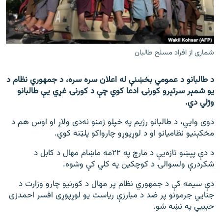
اړیکه
دري پاڼه
Azadi English
شماری از افراد مسلح طالبان
راسره ملګري شئ
د طالبانو د عمومي بخښنې له اعلان سره سره، د جمهوري نظام د
یو شمېر سرتېرو کورنۍ ادعا کوي چې د کورنۍ غړي یې طالبانو
وژلي دي.
دوی وايي، د طالبانو رژیم په خپلو ژمنو نه‌دی ولاړ او اوس هم د
د ازادې اروپا/ ازادي راډيو ټولې پاڼې
مخکېنیو نظامیانو او د لوړپوړو چارواکو پلټنه کوي.
د دې پېښو تازه‌یې د مارچ په ۲۲مه ماښام مهال د کابل د
شکردرې ولسوالۍ د کوچکین په کلي کې وشوه.
دې سیمه کې د جمهوري نظام پر مهال د کورنیو چارو وزارت د
جنايي جرمونو پر ضد د مبارزې ریاست یو لوړپوړی افسر احمدزی
حبیبي په نښه شو.