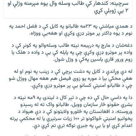
سرچینه: کندهار کې طالب وسله وال یوه مېرمنه وژلې او
۲ یې ژوبلې کړي
د همدې میاشتې په ۲۳مه طالبانو په کابل کې د فضل احمد په
نوم د یوه ډاکتر پر موټر ډزې وکړې او هغه‌یې ووژاه.
دغه‌شان د مارچ په درېیمه نېټه طالب وسله‌والو په کونړ کې د
واده پر موټرو ډزې وکړې چې په پایله کې یې د واده د هلک یا
زوم ورور قاري یاسین په‌کې و وژل شول.
له دې وړاندې د کابل په دشت برچي کې د زینب په نوم او له
هغې مخکې بیا د موره یو زوی فیصل هم هغه مهال ووژل شو
چې د طالبانو امنیتي کسانو یې پر موټرو ډزې وکړې.
دا په داسې حال کې ده چې د تېر کال د لیندۍ په ۹مه نېټه د
بشري حقونو څار سازمان وویل، طالبانو واک ته له رسېدو
وروسته، د افغانستان په څلورو ولایتونو کې د دې هېواد د
پخوانیو امنیتي ځواکونو تر ۱۰۰ زیات سرتېري یا له محکمې پرته
اعدام کړي او یا یې په جبري توګه تري تم کړي دي.