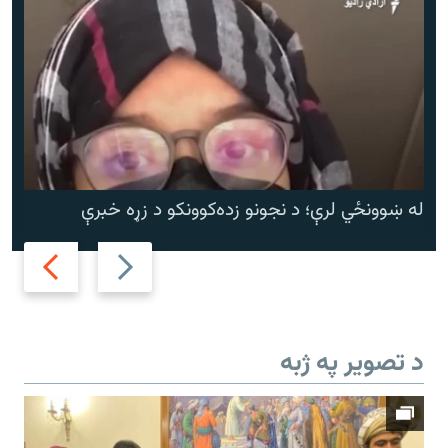
له ښوونځي لرې؛ د نجونو زده‌کوونکو د زړه خبرې
Next
Previous
slide
slide
د تصویر په ژبه