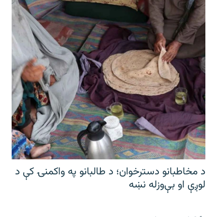
د مخاطبانو دسترخوان؛ د طالبانو په واکمنۍ کې د
لوږې او بې‌وزله نښه