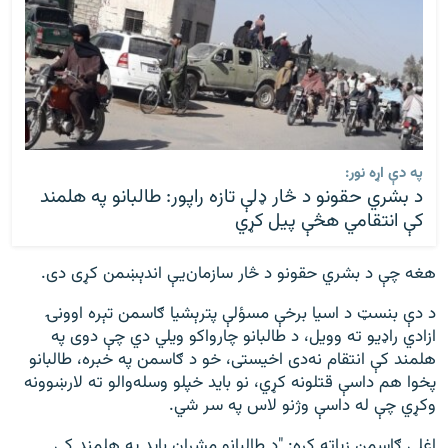
په دې اړه نور:
د بشري حقونو د څار ډلې تازه راپور: طالبانو په هلمند
کې انتقامي هڅې پیل کړي
هغه چې د بشري حقونو د څار سازمان‌یې اندېښمن کړی دی.
د دې بنسټ د اسیا برخې مسؤلې پترېشیا ګاسمن تېره اوونۍ
ازادي راډیو ته وویل، د طالبانو چارواکو ویلي دي چې دوی په
هلمند کې انتقام نه‌دی اخیستی، خو د ګاسمن په خبره، طالبانو
پخوا هم داسې قتلونه کړي، نو باید خپلو وسله‌والو ته لارښوونه
وکړي چې له داسې وژنو لاس په سر شي.
اغلې ګاسمن زیاته کړه: "د طالبانو مشران باید په هلمند کې