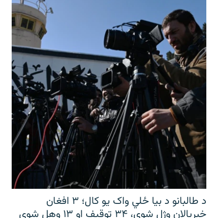
د طالبانو د بیا ځلي واک یو کال؛ ۳ افغان
خبریالان وژل شوي، ۳۴ توقیف او ۱۳ وهل شوي