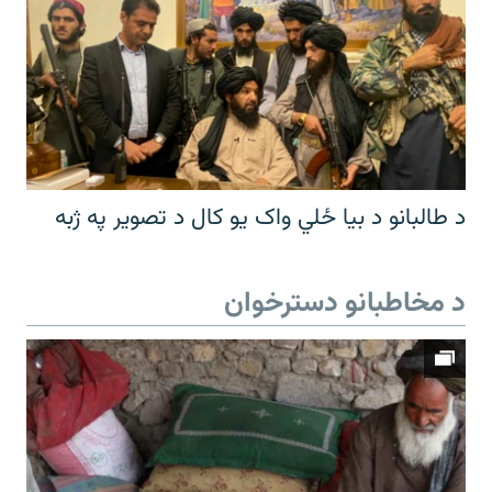
د طالبانو د بیا ځلي واک یو کال د تصویر په ژبه
د مخاطبانو دسترخوان