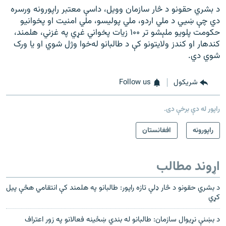
د بشري حقونو د څار سازمان وویل، داسې معتبر راپورونه ورسره
دي چې ښيي د ملي اردو، ملي پولیسو، ملي امنیت او پخوانیو
حکومت پلویو ملېشو تر ۱۰۰ زیات پخواني غړي په غزني، هلمند،
کندهار او کندز ولایتونو کې د طالبانو له‌خوا وژل شوي او یا ورک
شوي دي.
شريکول
Follow us
راپور له دې برخې دی.
راپورونه
افغانستان
اړوند مطالب
د بشري حقونو د څار ډلې تازه راپور: طالبانو په هلمند کې انتقامي هڅې پیل
کړي
د بښنې نړیوال سازمان: طالبانو له بندي ښځینه فعالانو په زور اعتراف