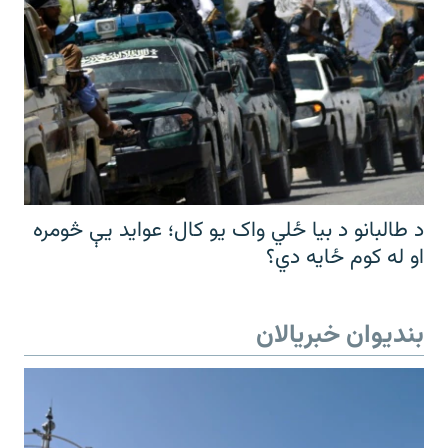
د طالبانو د بیا ځلي واک یو کال؛ عواید یې څومره
او له کوم ځایه دي؟
بندیوان خبریالان