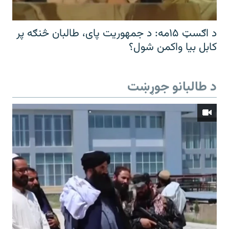
د اګسټ ۱۵مه: د جمهوریت پای، طالبان څنګه پر
کابل بیا واکمن شول؟
د طالبانو جوړښت