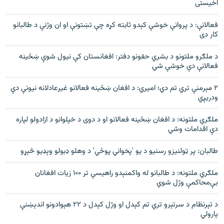
اخیستی
فعالانې: د پروانې خوشې کېدو ثابته کړه چې تښتونې او ان وژنې د طالبانو
کار دی
د ملګرو ملتونو د بشري حقونو دفتر: افغانستان کې نیول شوې ښځینه
فعالانې دې خوشې شي
۲ مېرمنې تري تم دي؛ امیري: د افغان ښځينه فعالانو غیرعادلانه نیونې دې
ودریږي
ملګري ملتونه: د افغان ښځینه فعالانو او د دوی د خپلوانو د ازادولو لپاره
دې اقدامات وشي
طالبان: پر ټولنیزو رسنیو د یو 'پخواني پوځي' د وهلو ډبولو وېډیو څېړو
ملګري ملتونه: د طالبانو له واکمنېدو راهيسې تر ۱۰۰ زیات افغانان
بې‌محاکمې وژل شوي
د تېرنظام د سرتېرو تري تم کېدل او وژل کېدل د ۲۲ هېوادونو اندېښنې
پارولي