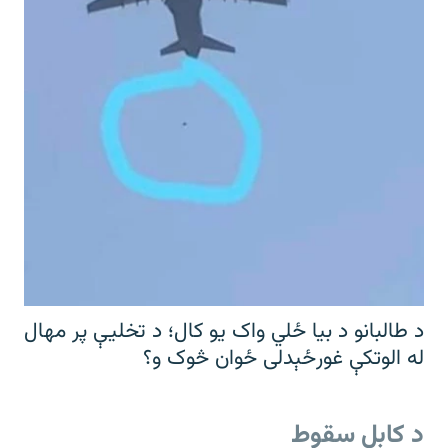
د طالبانو د بیا ځلي واک یو کال؛ د تخلیې پر مهال
له الوتکې غورځېدلی ځوان څوک و؟
د کابل سقوط