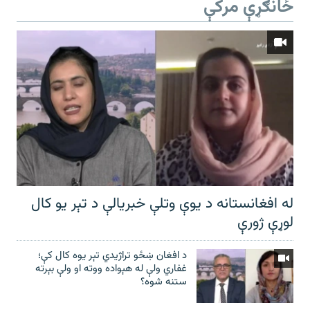
ځانګړې مرکې
له افغانستانه د یوې وتلې خبریالې د تېر يو کال
لوړې ژورې
د افغان ښځو تراژیدي تېر یوه کال کې؛
غفاري ولې له هېواده ووته او ولې بېرته
ستنه شوه؟