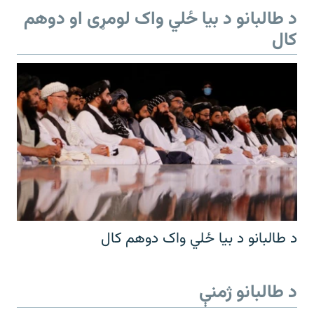
د طالبانو د بیا ځلي واک لومړی او دوهم
کال
د طالبانو د بیا ځلي واک دوهم کال
د طالبانو ژمنې