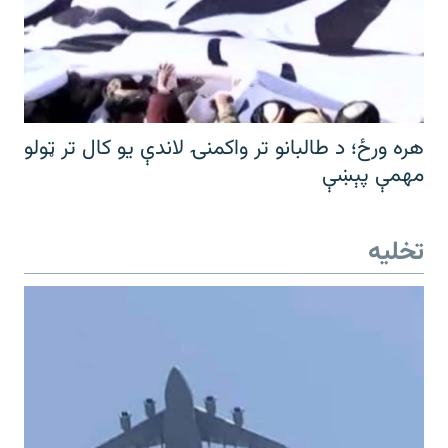
هره ورځ؛ د طالبانو تر واکمنۍ لاندې یو کال تر ټولو
مهمې پېښې
تخلیه