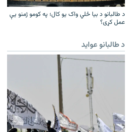
د طالبانو د بیا ځلي واک یو کال؛ په کومو ژمنو یې
عمل کړی؟
د طالبانو عواید