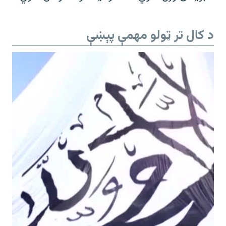
د کال تر ټولو مهمې پېښې