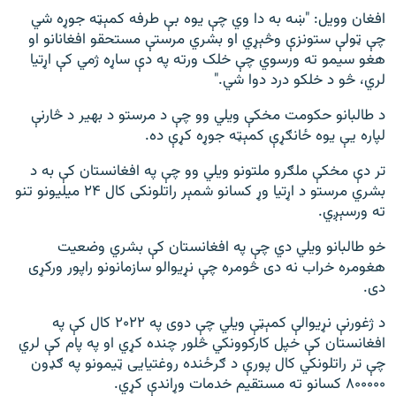
افغان وویل: "ښه به دا وي چې یوه بې طرفه کمېټه جوړه شي
چې ټولې ستونزې وڅېړي او بشري مرستې مستحقو افغانانو او
هغو سیمو ته ورسوي چې خلک ورته په دې ساړه ژمي کې اړتیا
لري، څو د خلکو درد دوا شي."
د طالبانو حکومت مخکې ویلي وو چې د مرستو د بهیر د څارنې
لپاره یې یوه ځانګړې کمېټه جوړه کړې ده.
تر دې مخکې ملګرو ملتونو ویلي وو چې په افغانستان کې به د
بشري مرستو د اړتیا وړ کسانو شمېر راتلونکی کال ۲۴ میلیونو تنو
ته ورسېږي.
خو طالبانو ویلي دي چې په افغانستان کې بشري وضعیت
هغومره خراب نه دی څومره چې نړیوالو سازمانونو راپور ورکړی
دی.
د ژغورنې نړیوالې کمېټې ویلي چې دوی په ۲۰۲۲ کال کې په
افغانستان کې خپل کارکوونکي څلور چنده کړي او په پام کې لري
چې تر راتلونکي کال پورې د ګرځنده روغتیایی ټیمونو په ګډون
۸۰۰۰۰۰ کسانو ته مستقیم خدمات وړاندې کړي.