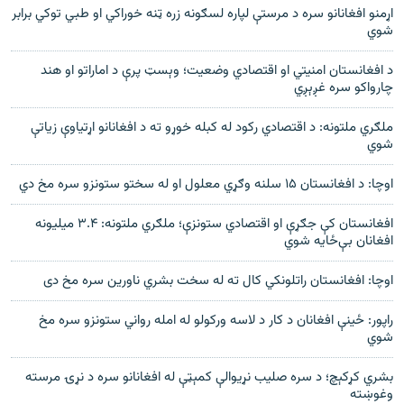
اړمنو افغانانو سره د مرستې لپاره لسګونه زره ټنه خوراکي او طبي توکي برابر
شوي
د افغانستان امنیتي او اقتصادي وضعیت؛ وېسټ پرې د اماراتو او هند
چارواکو سره غږېږي
ملګري ملتونه: د اقتصادي رکود له کبله خوړو ته د افغانانو اړتیاوې زیاتې
شوي
اوچا: د افغانستان ۱۵ سلنه وګړي معلول او له سختو ستونزو سره مخ دي
افغانستان کې جګړې او اقتصادي ستونزې؛ ملګري ملتونه: ۳.۴ میلیونه
افغانان بې‌ځایه شوي
اوچا: افغانستان راتلونکي کال ته له سخت بشري ناورين سره مخ دی
راپور: ځینې افغانان د کار د لاسه ورکولو له امله رواني ستونزو سره مخ
شوي
بشري کړکېچ؛ د سره صليب نړيوالې کمېټې له افغانانو سره د نړۍ مرسته
وغوښته