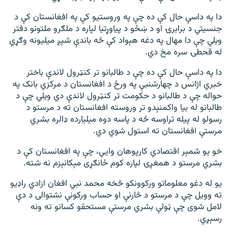
دا په داسې حال کې ده چې په وروستیو کې په افغانستان کې د
جنسیتي د برابرۍ او د ښځو د پیاوړتیا لپاره د ملګرو ملتونو دفتر
ویلي چې دا مهال په دغه هېواد کې څه باندې شپږ میلیونه وګړي
له قحطۍ سره مخ دي.
دا په داسې حال کې ده چې د طالبانو تر کنټرول لاندې باختر
خبري اژانس د چهارشنبې په ورځ د افغانستان د مرکزي بانک په
حواله چې د طالبانو د حکومت تر کنټرول لاندې دي ویلي چې د
طالبانو له بیا واکمنېدو تر وروسته افغانستان ته د مرستو د
رسولو له پیله تراوسه څه د پاسه دوه میلیارده ډالره بشري
مرستې افغانستان ته استول شوي دي.
خو یو شمېر اقتصادي کارپوهان وايي، چې په افغانستان کې د
بشري مرستو د همغږۍ لپاره کوم ځانګړی مېکانېزم نه شته.
یو له دغو معلوماتو ورکوونکو څخه محمد نبي افغان ازادي راډیو
ته وویل چې د مرستو د څارنې او حساب ورکونې نشتوالی د دې
لامل شوی چې ټولې بشري مرستې مستحقو کسانو ته ونه
رسېږي.