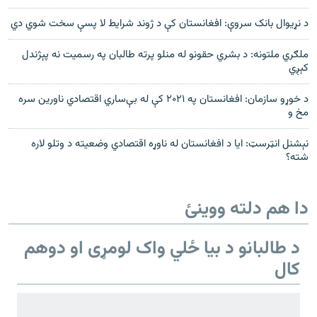
د نړيوال بانک سروې: افغانستان کې د ژوند شرايط لا پسې سخت شوي دي
ملګري ملتونه: د بشري حقونو له منلو پرته طالبان په رسميت نه پېژندل
کېږي
د خوړو سازمان: افغانستان په ۲۰۲۱ کې له بې‌ساري اقتصادي ناورين سره
مخ و
نېشنل انټرسټ: ایا د افغانستان له ناوړه اقتصادي وضعیته د وتلو لاره
شته؟
دا هم دلته ووینئ
د طالبانو د بیا ځلي واک لومړی او دوهم
کال