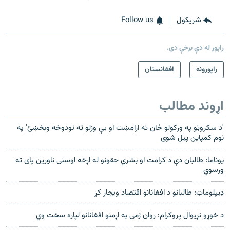
شريکول
Follow us
راپور له دې برخې دی.
راپورونه
افغانستان
اړوند مطالب
'د سکروټو په ورکولو ځان ته ارامښت او بې وزلو ته تودوخه وبخښئ' په
نوم کمپاین پیل شوی
یوناما: طالبان دې د کرامت او بشري حقونو له اړخه اوسنی ناورین پای ته
ورسوي
ډیپلوماټ: طالبانو د افغانانو اقتصاد ویجاړ کړ
د خوړو نړیوال پروګرام: روان ژمی به اړمنو افغانانو لپاره سخت وي