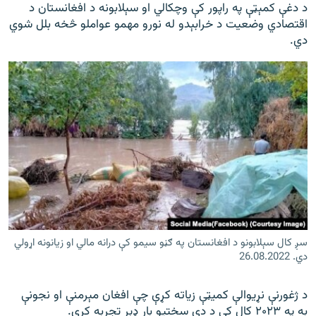
د دغې کمېټې په راپور کې وچکالي او سېلابونه د افغانستان د
اقتصادي وضعیت د خرابېدو له نورو مهمو عواملو څخه بلل شوي
دي.
سږ کال سېلابونو د افغانستان په ګڼو سیمو کې درانه مالي او زیانونه اړولي
دي. 26.08.2022
د ژغورنې نړیوالې کمیټې زیاته کړې چې افغان مېرمنې او نجونې
به په ۲۰۲۳ کال کې د دې سختیو بار ډېر تجربه کړي.