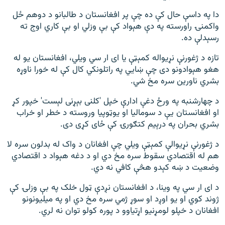
دا په داسې حال کې ده چې پر افغانستان د طالبانو د دوهم ځل
واکمنۍ راورسته په دې هېواد کې بې وزلي او بې کاري اوج ته
رسېدلې ده.
تازه د ژغورنې نړیواله کمېټې یا ای ار سي ویلي، افغانستان یو له
هغو هېوادونو دی چې ښايي په راتلونکي کال کې له خورا ناوړه
بشري ناورین سره مخ شي.
د چهارشنبه په ورځ دغې ادارې خپل 'کلنی بېړنی لېست' خپور کړ
او افغانستان یې د سومالیا او یوټوپیا وروسته د خطر او خراب
بشري بحران په درېیم کتګورۍ کې ځای کړی دی.
د ژغورنې نړیوالې کمېټې ویلي چې افغانان د واک له بدلون سره لا
هم له اقتصادي سقوط سره مخ دي او د دغه هېواد د اقتصادي
وضعیت د ښه کېدو هڅې کافي نه دي.
د ای ار سي په وینا، د افغانستان نږدې ټول خلک په بې وزلۍ کې
ژوند کوي او یو اوږد او سوړ ژمي سره مخ دي او په میلیونونو
افغانان د خپلو لومړنیو اړتیاوو د پوره کولو توان نه لري.