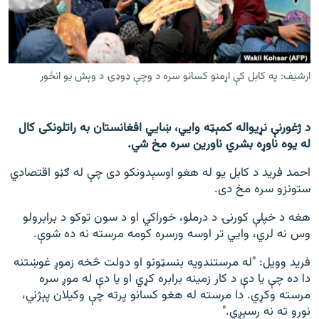
اړیکه
دري پاڼه
Azadi English
ارشیف: په کابل کې اړمنو کسانو سره د وچې ډوډۍ د وېش یو انځور
راسره ملګري شئ
د ژغورنې نړیواله کمېټه وايي، ښايي افغانستان به راتلونکی کال
له یوه ناوړه بشري ناورین سره مخ شي.
احمد فرید د کابل یو له هغو اوسېدونکو دی چې له ګڼو اقتصادي
د ازادې اروپا/ ازادي راډيو ټولې پاڼې
ستونزو سره مخ دی.
هغه د خپلې کورنۍ د درملو، خوراکي او د سون توکو د برابرولو
وس نه لري، وايي تر اوسه ورسره کومه مرسته نه ده شوې.
فرید وویل: "له مرستندويه بنسټونو او دولت څخه زموږ غوښتنه
دا ده چې يا دې د کار زمينه برابره کړي او يا دې له موږ سره
مرسته وکړي. دا مرسته له هغو کسانو پرته چې وکيلان پېژني،
نورو ته نه رسېږي."