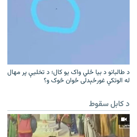
د طالبانو د بیا ځلي واک یو کال؛ د تخلیې پر مهال
له الوتکې غورځېدلی ځوان څوک و؟
د کابل سقوط