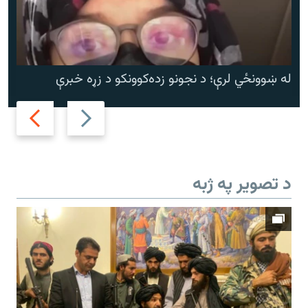
له ښوونځي لرې؛ د نجونو زده‌کوونکو د زړه خبرې
Next
Previous
slide
slide
د تصویر په ژبه