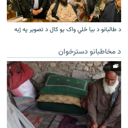
د طالبانو د بیا ځلي واک یو کال د تصویر په ژبه
د مخاطبانو دسترخوان