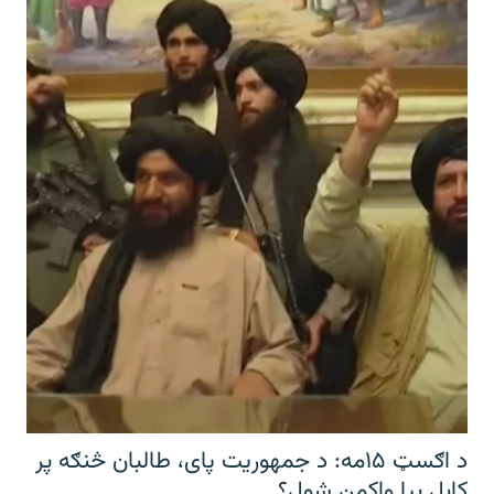
د اګسټ ۱۵مه: د جمهوریت پای، طالبان څنګه پر
کابل بیا واکمن شول؟