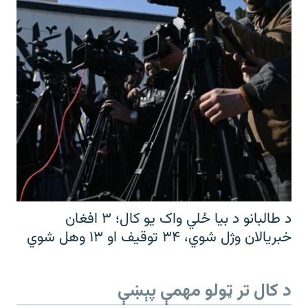
د طالبانو د بیا ځلي واک یو کال؛ ۳ افغان
خبریالان وژل شوي، ۳۴ توقیف او ۱۳ وهل شوي
د کال تر ټولو مهمې پېښې