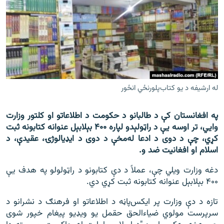
اړیکه
دري پاڼه
Azadi English
راسره ملګري شئ
له ارشيفه د يو کتاب‌پلورنځي انځور
په افغانستان کې د طالبانو د حکومت د اطلاعاتو او کلتور وزارت
د ازادې اروپا/ ازادي راډيو ټولې پاڼې
وایي، تر اوسه یې د راټولېدو لپاره ۴۰۰ بېلابېل عنوانه کتابونه ثبت
کړي، چې د دوی د ادعا له‌مخې د دوی د ايډیالوژۍ، عقیدې، د
اسلام او افغانیت ضد و.
دغه وزارت ویلي چې، عملاً د دې کتابونو د راټولولو په هدف یې
۴۰۰ بېلابېل عنوانه کتابونه ثبت کړي دي.
تازه د دې وزارت پر ايکس‌پاڼه د اطلاعاتو او فرهنګ د نشرانو د
سرپرست مولوي ضیاء‌الحق حقمل یو ویډیو پیغام خپور شوی