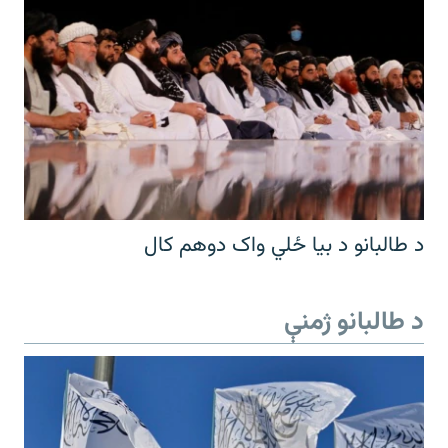
د طالبانو د بیا ځلي واک دوهم کال
د طالبانو ژمنې