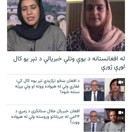
له افغانستانه د یوې وتلې خبریالې د تېر يو کال
لوړې ژورې
د افغان ښځو تراژیدي تېر یوه کال کې؛
غفاري ولې له هېواده ووته او ولې بېرته
ستنه شوه؟
افغان خبریال جلال ستانکزی د زمري د
۲۴مې له جریاناتو وروسته ولې له هېواده
ووت؟