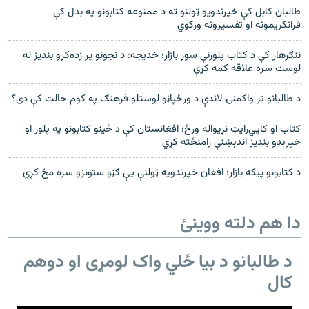
طالبان کابل کې خپرندويو ټولنو ته د ممنوعه کتابونو په بدل کې
قرانکريمونه او تفسيرونه ورکوي
ننګرهار کې د کتاب پلورنې سوړ بازار؛ خديجه: د نجونو پر زده‌کړو بنديز له
لوست سره علاقه کمه کړې
د طالبانو تر واکمنۍ لاندې د ورځپاڼو لوستلو فرهنګ په کوم حالت کې دی؟
کتاب او کاپي‌رایټ نړیواله ورځ؛ افغانستان کې د ځینو کتابونو په پلور او
خپرېدو بندیز اندېښنې رامنځته کړي
د کتابونو پیکه بازار؛ افغان خپرندویه ټولنې یې ګڼو ستونزو سره مخ کړي
دا هم دلته ووینئ
د طالبانو د بیا ځلي واک لومړی او دوهم
کال