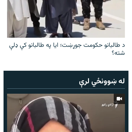
د طالبانو حکومت جوړښت؛ ایا په طالبانو کې ډلې
شته؟
له ښوونځي لرې