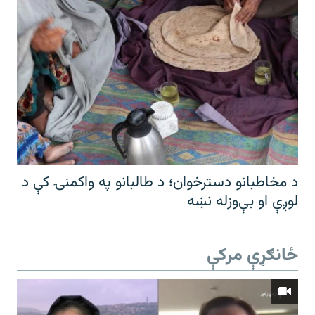
د مخاطبانو دسترخوان؛ د طالبانو په واکمنۍ کې د
لوږې او بې‌وزله نښه
ځانګړې مرکې