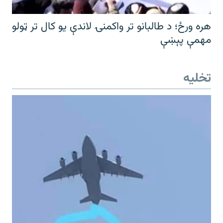
هره ورځ؛ د طالبانو تر واکمنۍ لاندې یو کال تر ټولو
مهمې پېښې
تخلیه