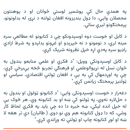
په همدې حال کې یوشمېر لوستي ځوانان او د پوهنتون
محصلان وايي، دا ډول بندیزونه افغان ټولنه د نړۍ له بدلونونو،
پرمختګونو لیرې ساتي.
د کابل او خوست دوه اوسېدونکو چې د کتابونو له مطالعې سره
مینه لري، د نومونو د نه خپرېدو او غږونو بدلېدو په شرط ازادي
راډيو سره په‌دې اړه خپل نظرونه شريک کړي.
د کابل اوسېدونکي وويل: "د فکري او علمي منابعو بندول به
ځوان نسل له نړیوالوعلمي او فرهنګي تجربو څخه بې‌برخې کړي،
چې په اوږدمهال کې به یې د افغان ټولنې اقتصادي، سیاسي او
ټولنیز پرمختګ زیانمن کړي."
دغه‌راز د خوست اوسېدونکی وايي: "د کتابونو ټولول او بندول به
د حل‌لاره نه‌وي، په ټولنو کې ښه او بد کتابونه وي، هر څوک یې
له خپل انده لیکي، ښه خبره دا ده چې باید په فکري لحاظ کار
وشي، که دا ډول کتابونه هم وي نو دوی ( طالبان) دې تر هغه لا
ښه او لوړ کتابونه چاپ او ټولنې ته وړاندې کړي."