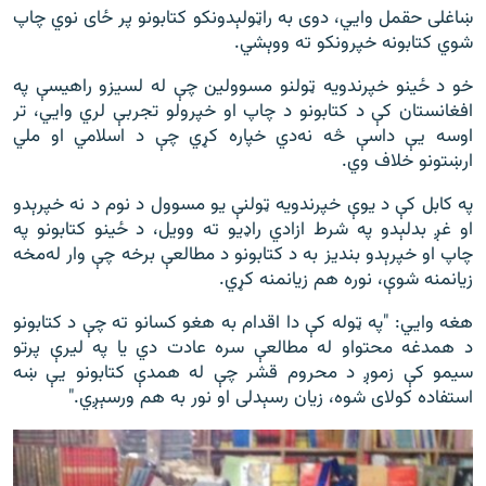
ښاغلی حقمل وایي، دوی به راټولېدونکو کتابونو پر ځای نوي چاپ
شوي کتابونه خپرونکو ته ووېشي.
خو د ځینو خپرندویه ټولنو مسوولین چې له لسیزو راهیسې په
افغانستان کې د کتابونو د چاپ او خپرولو تجربې لري وایي، تر
اوسه یې داسې څه نه‌‌دي خپاره کړي چې د اسلامي او ملي
ارښتونو خلاف وي.
په کابل کې د یوې خپرندویه ټولنې یو مسوول د نوم د نه خپرېدو
او غږ بدلېدو په شرط ازادي راډيو ته وویل، د ځینو کتابونو په
چاپ او خپرېدو بندیز به د کتابونو د مطالعې برخه چې وار له‌مخه
زیانمنه شوې، نوره هم زیانمنه کړي.
هغه وايي: "په ټوله کې دا اقدام به هغو کسانو ته چې د کتابونو
د همدغه محتواو له مطالعې سره عادت دي یا په لیرې پرتو
سیمو کې زموږ د محروم قشر چې له همدې کتابونو يې ښه
استفاده کولای شوه، زیان رسېدلی او نور به هم ورسېږي."