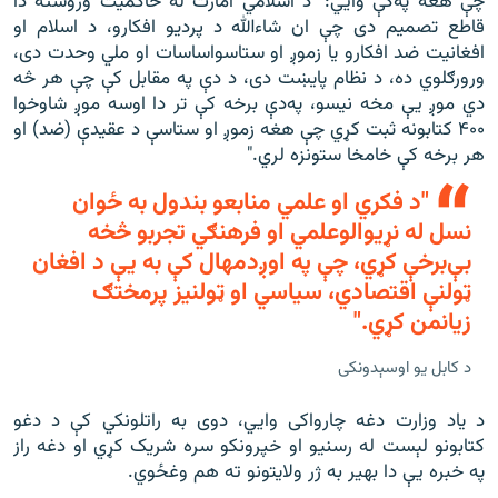
چې هغه په‌کې وايي: "د اسلامي امارت له حاکمیت وروسته دا
قاطع تصمیم دی چې ان شاءالله د پردیو افکارو، د اسلام او
افغانیت ضد افکارو یا زموږ او ستاسواساسات او ملي وحدت دی،
ورور‌ګلوي ده، د نظام پایښت دی، د دې په مقابل کې چې هر څه
دي موږ یې مخه نیسو، په‌دې برخه کې تر دا اوسه موږ شاوخوا
۴۰۰ کتابونه ثبت کړي چې هغه زموږ او ستاسې د عقیدې (ضد) او
هر برخه کې خامخا ستونزه لري."
"د فکري او علمي منابعو بندول به ځوان
نسل له نړیوالوعلمي او فرهنګي تجربو څخه
بې‌برخې کړي، چې په اوږدمهال کې به یې د افغان
ټولنې اقتصادي، سیاسي او ټولنیز پرمختګ
زیانمن کړي."
د کابل يو اوسېدونکی
د یاد وزارت دغه چارواکی وایي، دوی به راتلونکي کې د دغو
کتابونو لېست له رسنیو او خپرونکو سره شریک کړي او دغه راز
په خبره یې دا بهیر به ژر ولایتونو ته هم وغځوي.