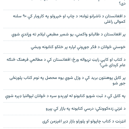
دی؟
د افغانستان د ناشرانو ټولنه: د چاپ او خپرولو په کاروبار کې ۹۰ سلنه
کموالی راغلی
پر افغانستان د طالبانو واکمني، یو شمېر مطبعې لیلام ته وړاندې شوي
خوستي ځوانان د فکر جوړونې لپاره پر خلکو کتابونه ویشي
د کتاب او کاپي رایټ نړیواله ورځ؛ افغانستان کې د مطالعې فرهنګ څنګه
عام کېدای شي؟
پر کابل پوهنتون برید کې د وژل شوي يوه محصل په نوم کتاب پلورنځى
جوړ شو
په کابل کې د ثبت شویو کتابونو له اورېدو سره د ځوانان لېوالتیا ډېره شوې
د غزني زده‌کوونکي: درسي کتابونه په بازار کې پېرو
انټرنټ د کتاب چاپولو او پلورلو بازار ډېر اغېزمن کړى