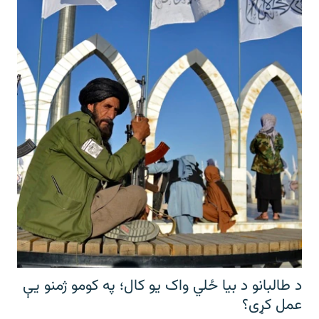
د طالبانو د بیا ځلي واک یو کال؛ په کومو ژمنو یې
عمل کړی؟