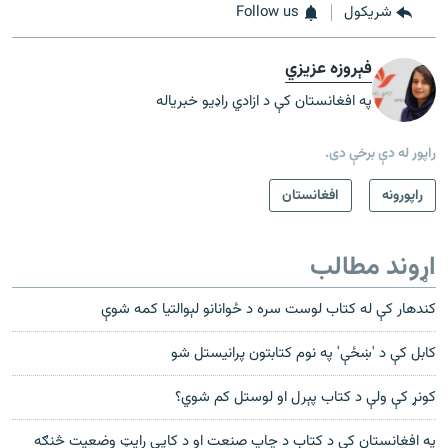
شريکول
Follow us
فېروزه عزیزي
په افغانستان کې د ازادي راډیو خبریاله
راپور له دې برخې دی.
راپورونه
افغانستان
اړوند مطالب
کندهار کې له کتاب لوست سره د ځوانانو لېوالتيا کمه شوې
کابل کې د 'ښځې' په نوم کتابتون پرانیستل شو
کونړ کې ولې د کتاب پېرل او لوستل کم شوي؟
په افغانستان کې د کتاب د چاپ صنعت او د کاپي رایټ وضعیت څنګه