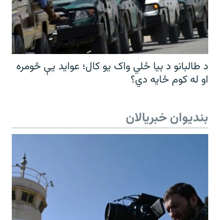
د طالبانو د بیا ځلي واک یو کال؛ عواید یې څومره
او له کوم ځایه دي؟
بندیوان خبریالان