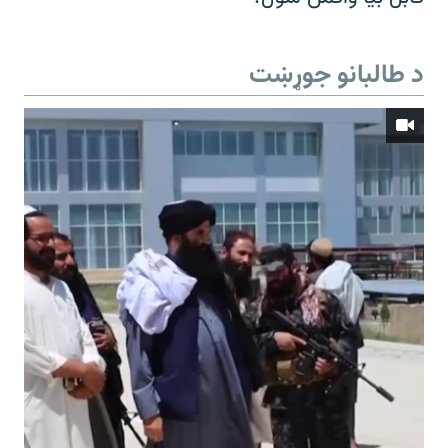
د طالبانو جوړښت