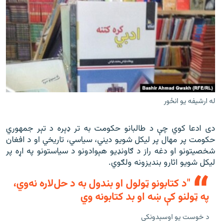
له ارشيفه يو انځور
دی ادعا کوي چې د طالبانو حکومت به تر ډېره د تېر جمهوري
حکومت پر مهال پر لیکل شويو دیني، سیاسي، تاریخي او د افغان
شخصیتونو او دغه راز د ګاونډیو هېوادونو د سیاستونو په اړه پر
لیکل شویو اثارو بندیزونه ولګوي.
"د کتابونو ټولول او بندول به د حل‌لاره نه‌وي،
په ټولنو کې ښه او بد کتابونه وي
د خوست يو اوسېدونکی