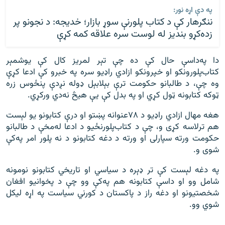
په دې اړه نور:
ننګرهار کې د کتاب پلورنې سوړ بازار؛ خديجه: د نجونو پر
زده‌کړو بنديز له لوست سره علاقه کمه کړې
دا په‌داسې حال کې ده چې تېر لمریز کال کې یوشمېر
کتاب‌پلورونکو او خپرونکو ازادي راډيو سره په خبرو کې ادعا کړې
وه چې، د طالبانو حکومت ترې بېلابېل ډوله نږدې پنځوس زره
ټوکه کتابونه ټول کړي او په بدل کې یې هیڅ نه‌‌دي ورکړي.
هغه مهال ازادي راډيو د ۷۸عنوانه پښتو او درې کتابونو یو لېست
هم ترلاسه کړی و، چې د کتاب‌پلورنځیو د ادعا له‌مخې د طالبانو
حکومت ورته سپارلی او ورته د دغه کتابونو د نه پلور امر په‌کې
شوی و.
په دغه لېست کې تر ډېره د سیاسي او تاریخي کتابونو نومونه
شامل وو او داسې کتابونه هم په‌‌‌کې وو چې د پخوانیو افغان
شخصتیونو او دغه راز د پاکستان د کورني سیاست په اړه لیکل
شوي وو.