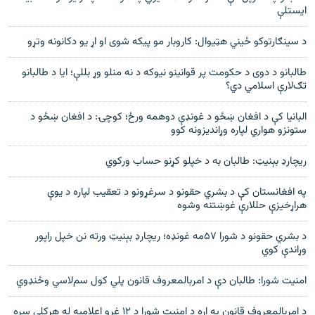
ايستلې
د سينګارتوکو ځيني هټيوال: کاروبار مو پيکه شوی او اړ يو دکانونه وتړو
طالبانو د دوی د حکومت پر قوانينو نيوکه د نه منلو وړ بللې؛ ايا د طالبانو
تګ‌لارې اسلامي دي؟
البانیا کې د افغان ښځو د غونډې دوهمه ورځ؛ کوچۍ: د افغان ښځو د
ستونزو هواري لپاره وړاندیزونه کوو
ريچارډ بېنيټ: طالبان به د خپلو کړنو حساب ورکوي
په افغانستان کې د بشري حقونو د سرغړونو د تعقیب لپاره د یوې
هراړخیزې حللارې غوښتنه وشوه
د بشري حقونو د شورا ۵۷مه غونډه؛ ريچارډ بېنيټ ورته نن خپل راپور
وړاندې کوي
امنيت شورا: طالبان دې د امربالمعروف قانون پلي کول سم‌لاسي وځنډوي
د امربالمعروف قانون په اړه د امنیت شورا د ١٢ غړو اعلامیه له هرکلي سره