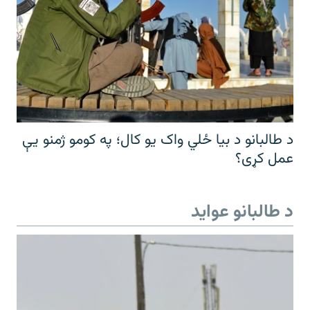
د طالبانو د بیا ځلي واک یو کال؛ په کومو ژمنو یې
عمل کړی؟
د طالبانو عواید