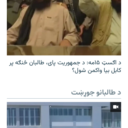
د اګسټ ۱۵مه: د جمهوریت پای، طالبان څنګه پر
کابل بیا واکمن شول؟
د طالبانو جوړښت