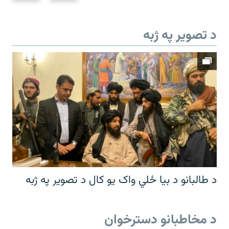
د تصویر په ژبه
د طالبانو د بیا ځلي واک یو کال د تصویر په ژبه
د مخاطبانو دسترخوان