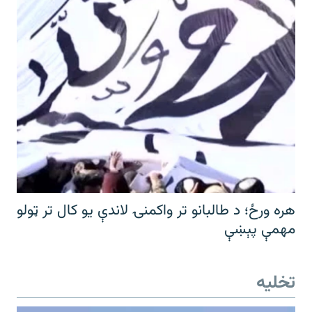
هره ورځ؛ د طالبانو تر واکمنۍ لاندې یو کال تر ټولو
مهمې پېښې
تخلیه