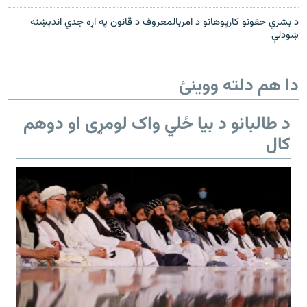
د بشري حقونو کارپوهانو د امربالمعروف د قانون په اړه جدي اندېښنه
ښودلې
دا هم دلته ووینئ
د طالبانو د بیا ځلي واک لومړی او دوهم
کال