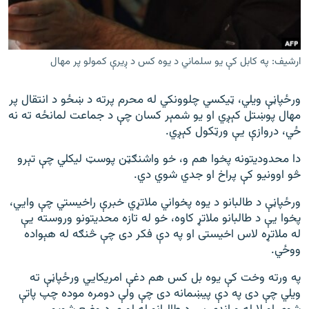
ارشیف: په کابل کې یو سلماني د یوه کس د ږیرې کمولو پر مهال
ورځپاڼې ویلي، ټیکسي چلوونکي له محرم پرته د ښځو د انتقال پر
مهال پوښتل کېږي او یو شمېر کسان چې د جماعت لمانځه ته نه
ځي، دروازې یې ورټکول کېږي.
دا محدودیتونه پخوا هم و، خو واشنګټن پوسټ لیکلي چې تېرو
څو اوونیو کې پراخ او جدي شوي دي.
ورځپاڼې د طالبانو د یوه پخواني ملاتړي خبرې راخیستي چې وايي،
پخوا یې د طالبانو ملاتړ کاوه، خو له تازه محدیتونو وروسته یې
له ملاتړه لاس اخیستی او په دې فکر دی چې څنګه له هېواده
ووځي.
په ورته وخت کې یوه بل کس هم دغې امریکايي ورځپاڼې ته
ویلي چې دی په دې پیښمانه دی چې ولې دومره موده چپ پاتې