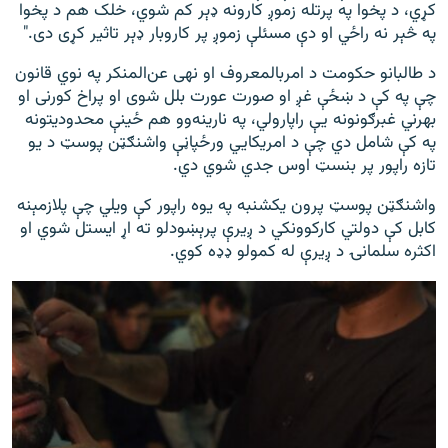
کړي، د پخوا په پرتله زموږ کارونه ډېر کم شوي، خلک هم د پخوا
په څېر نه راځي او دې مسئلې زموږ پر کاروبار ډېر تاثیر کړی دی."
د طالبانو حکومت د امربالمعروف او نهی عن‌المنکر په نوي قانون
چې په کې د ښځې غږ او صورت عورت بلل شوی او پراخ کورنی او
بهرني غبرګونونه یې راپارولي، په نارینه‌وو هم ځینې محدودیتونه
په کې شامل دي چې د امریکايي ورځپاڼې واشنګټن پوسټ د یو
تازه راپور پر بنسټ اوس جدي شوي دي.
واشنګټن پوسټ پرون یکشنبه په یوه راپور کې ویلي چې پلازمېنه
کابل کې دولتي کارکوونکي د ږيرې پرېښودلو ته اړ ایستل شوي او
اکثره سلمانۍ د ږيرې له کمولو ډډه کوي.