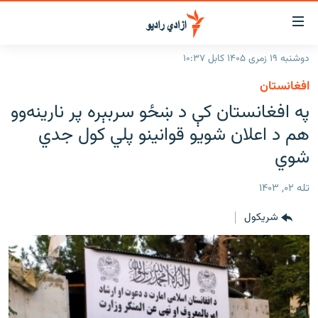
اسرسۍ
ړ
دوشنبه ۱۹ زمری ۱۴۰۵ کابل ۱۰:۳۷
ېنکونه
کورپاڼه
افغانستان
صلي
راپورونه
په افغانستان کې د ښځو سربېره پر نارینه‌وو
تن
خبرونه
افغانستان
هم د اعلان شویو قوانینو پلي کول جدي
ه
رتلل
د خپرونو جدول
شوي
سیمه
افغانستان
صلي
مرکې
نړۍ
منځنی ختیځ
ېنو
تله ۰۲, ۱۴۰۳
ه
اونیزې خپرونې
نړۍ
رتلل
شريکول
انځوریزه برخه
ټون
ورزش
اڼې
ه
د کډوالۍ بحران
راجعه
'کووېډ-۱۹'