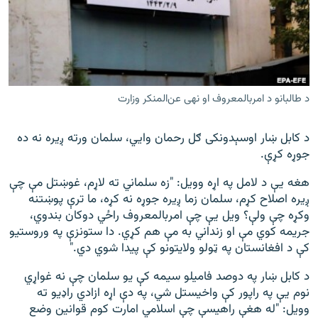
اړیکه
دري پاڼه
Azadi English
د طالبانو د امربالمعروف او نهی عن‌المنکر وزارت
راسره ملګري شئ
د کابل ښار اوسېدونکی ګل رحمان وايي، سلمان ورته ږیره نه ده
جوړه کړې.
د ازادې اروپا/ ازادي راډيو ټولې پاڼې
هغه یې د لامل په اړه وویل: "زه سلماني ته لاړم، غوښتل مې چې
ږیره اصلاح کړم، سلمان زما ږیره جوړه نه کړه، ما ترې پوښتنه
وکړه چې ولې؟ ویل یې چې امربالمعروف راځي دوکان بندوي،
جریمه کوي مې او زنداني به مې هم کړي. دا ستونزې په وروستیو
کې د افغانستان په ټولو ولایتونو کې پیدا شوي دي."
د کابل ښار په دوصد فامیلو سیمه کې یو سلمان چې نه غواړي
نوم یې په راپور کې واخیستل شي، په دې اړه ازادي راډیو ته
وویل: "له هغې راهیسې چې اسلامي امارت کوم قوانین وضع