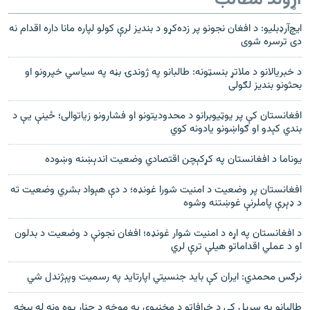
اړوند مطالب
ایچ‌آر‌‌ډبلیو: د افغان نجونو پر زده‌کړو د بندیز لرې کولو لپاره مانا داره اقدام نه
دی ترسره شوی
د خبریالانو د ملاتړ بنسټونه: طالبانو په ژوندۍ بڼه په سیاسي خپرونو او
بحثونو بندیز لګولی
افغانستان کې پر یوټیوبرانو د محدودیتونو او فشارونو زیاتوالی؛ ځینې یې د
بندي کېدو او ګواښونو یادونه کوي
یوناما د افغانستان په کړکېچن اقتصادي وضعیت اندېښنه وښوده
افغانستان پر وضعیت د امنیت شورا غونډه؛ د دې هېواد بشري وضعیت ته
د ډېرې پاملرنې غوښتنه وشوه
د افغانستان په اړه د امنيت شوار غونډه؛ افغان نجونې د وضعيت د بدلون
او د عملي اقداماتو هيلې ترې لري
نرګس محمدي: ايران کې بايد جنسيتي اپارتايد په رسميت وپېژندل شي
طالبانو په سرپل کې د خرافاتو د مخنيوي په موخه د چنار يوه ونه له بيخه