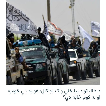
د طالبانو د بیا ځلي واک یو کال؛ عواید یې څومره
او له کوم ځایه دي؟