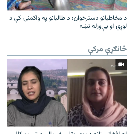
د مخاطبانو دسترخوان؛ د طالبانو په واکمنۍ کې د
لوږې او بې‌وزله نښه
ځانګړې مرکې