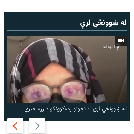
له ښوونځي لرې
له ښوونځي لرې؛ د نجونو زده‌کوونکو د زړه خبرې
Next
Previous
slide
slide