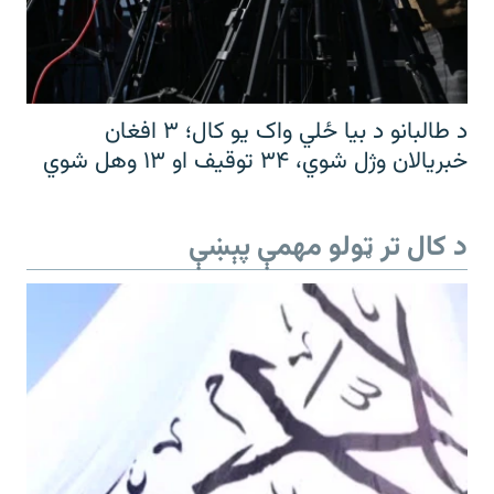
د طالبانو د بیا ځلي واک یو کال؛ ۳ افغان
خبریالان وژل شوي، ۳۴ توقیف او ۱۳ وهل شوي
د کال تر ټولو مهمې پېښې