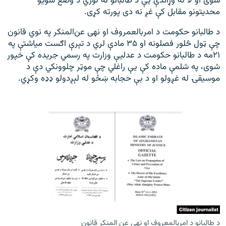
شوی او لا له وړاندې یې د طالبانو له لوري د وضع شویو
محدیتونو مقابل کې غږ نه دی پورته کړی.
د طالبانو حکومت د امربالعمروف او نهی عن‌المنکر په نوي قانون
چې ټول څلور فصلونه او ۳۵ مادې لري د تېرې اګست میاشتې په
۲۱مه د طالبانو حکومت د عدليې وزارت په رسمي جریده کې خپور
شوی، په شلمې ماده کې یې راغلي چې موټر چلوونکي دې د
موسیقۍ له غږولو او د بې حجابه ښځو له لېږدولو ډډه وکړي.
د طالبانو د امربالمعروف او نهی عن المنکر قانون