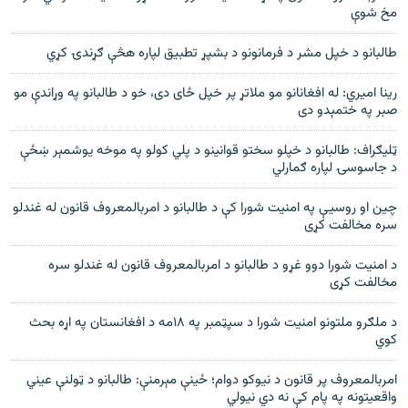
مخ شوې
طالبانو د خپل مشر د فرمانونو د بشپړ تطبیق لپاره هڅې ګړندۍ کړي
رينا اميري: له افغانانو مو ملاتړ پر خپل ځای دی، خو د طالبانو په وړاندې مو
صبر په ختمېدو دی
ټليګراف: طالبانو د خپلو سختو قوانينو د پلي کولو په موخه يوشمېر ښځې
د جاسوسۍ لپاره ګمارلي
چین او روسیې په امنیت شورا کې د طالبانو د امربالمعروف قانون له غندلو
سره مخالفت کړی
د امنیت شورا دوو غړو د طالبانو د امربالمعروف قانون له غندلو سره
مخالفت کړی
د ملګرو ملتونو امنیت شورا د سپټمبر په ۱۸مه د افغانستان په اړه بحث
کوي
امربالمعروف پر قانون د نیوکو دوام؛ ځینې مېرمنې: طالبانو د ټولنې عیني
واقعیتونه په پام کې نه دي نیولي