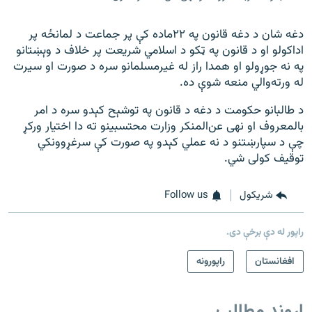
دغه شان د دغه قانون په ۲۲ماده کې پر جماعت د لمانځه پر
اداکولو او د قانون په ټکو د اسلامي شریعت پر خلاف د وېښتانو
په نه جوړولو او همدا راز له غیرمسلمانو سره د صورت او سیرت
له ورته‌والي منعه شوې ده.
د طالبانو حکومت د دغه د قانون په توشېح کېدو سره د امر
بالمعروف او نهی عن‌المنکر وزارت محتسبینو ته دا اختیار ورکړ
چې د سپارښتنو د نه عملي کېدو په صورت کې سرغړوونکي
توقیف کولی شي.
شريکول
Follow us
راپور له دې برخې دی.
افغانستان
راپورونه