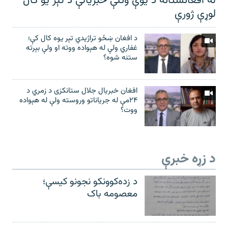
له افغانستانه د یوې وتلې خبریالې د تېر يو کال
لوړې ژورې
د افغان ښځو تراژیدي تېر یوه کال کې؛
غفاري ولې له هېواده ووته او ولې بېرته
ستنه شوه؟
افغان خبریال جلال ستانکزی د زمري د
۲۴مې له جریاناتو وروسته ولې له هېواده
ووت؟
د زړه خبرې
د زده‌کوونکو نجونو کیسې؛
معصومه باک