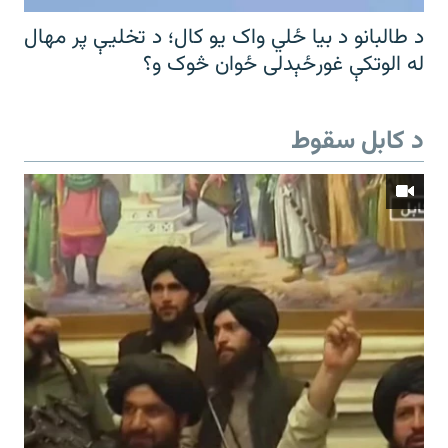
د طالبانو د بیا ځلي واک یو کال؛ د تخلیې پر مهال
له الوتکې غورځېدلی ځوان څوک و؟
د کابل سقوط