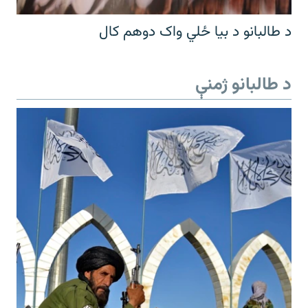
د طالبانو د بیا ځلي واک دوهم کال
د طالبانو ژمنې