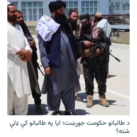
د طالبانو حکومت جوړښت؛ ایا په طالبانو کې ډلې
شته؟