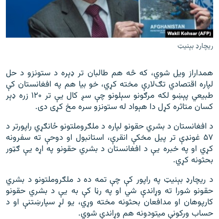
ريچارډ بېنيټ
همداراز ویل شوي، که څه هم طالبان تر ډېره د ستونزو د حل
لپاره اقتصادي تګ‌لارې مخته کړي، خو بیا هم په افغانستان کې
طبیعي پېښو لکه مرګونو سېلونو چې سږ کال یې تر ۱۲۰ زره ډېر
کسان متاثره کړل دا هېواد له ستونزو سره مخ کړی دی.
د افغانستان د بشري حقونو لپاره د ملګروملتونو ځانګړي راپورتر د
۵۷ غونډې تر پیل مخکې انقرې، استانبول او دوحې ته سفرونه
کړي او په خبره یې د افغانستان د بشري حقونو په اړه یې ګټور
بحثونه کړي.
د ریچارډ بېنيټ په راپور کې چې تمه ده د ملګروملتونو د بشري
حقونو شورا ته وړاندې شي او په رڼا کې به یې د بشري حقونو
کارپوهان او مدافعان بحثونه مخته وړي، یو لړ سپارښتنې او د
حساب ورکونې میتودونه هم وړاندې شوي.