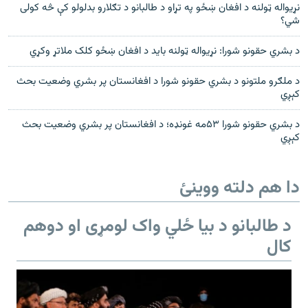
نړيواله ټولنه د افغان ښځو په تړاو د طالبانو د تګلارو بدلولو کې څه کولی
شي؟
د بشري حقونو شورا: نړيواله ټولنه بايد د افغان ښځو کلک ملاتړ وکړي
د ملګرو ملتونو د بشري حقونو شورا د افغانستان پر بشري وضعيت بحث
کېږي
د بشري حقونو شورا ۵۳مه غونډه؛ د افغانستان پر بشري وضعیت بحث
کېږي
دا هم دلته ووینئ
د طالبانو د بیا ځلي واک لومړی او دوهم
کال