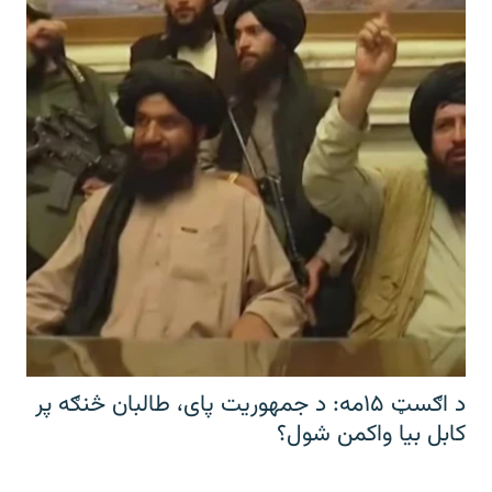
د اګسټ ۱۵مه: د جمهوریت پای، طالبان څنګه پر
کابل بیا واکمن شول؟