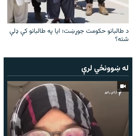
د طالبانو حکومت جوړښت؛ ایا په طالبانو کې ډلې
شته؟
له ښوونځي لرې