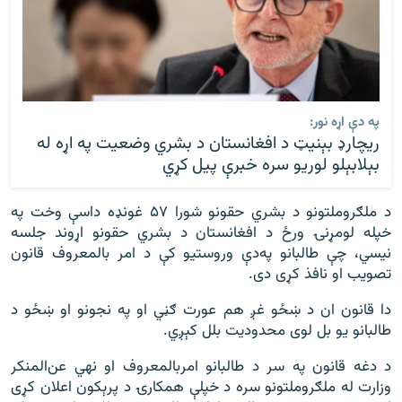
په دې اړه نور:
ريچارډ بېنيټ د افغانستان د بشري وضعيت په اړه له
بېلابېلو لوريو سره خبرې پيل کړي
د ملګرو‌ملتونو د بشري حقونو شورا ۵۷ غونډه داسې وخت په
خپله لومړنۍ ورځ د افغانستان د بشري حقونو اړوند جلسه
نیسي، چې طالبانو په‌دې وروستیو کې د امر بالمعروف قانون
تصویب او نافذ کړی دی.
دا قانون ان د ښځو غږ هم عورت ګڼي او په نجونو او ښځو د
طالبانو یو بل لوی محدودیت بلل کېږي.
د دغه قانون په سر د طالبانو امربالمعروف او نهي عن‌المنکر
وزارت له ملګروملتونو سره د خپلې همکارۍ د پرېکون اعلان کړی