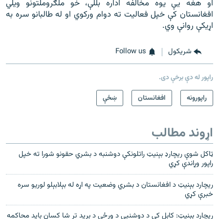
او هغه یې یوه مخالفه اداره بللې، خو ملګروملتونو ویلي
افغانستان کې خپل فعالیت ته دوام ورکوي او له طالبانو سره به
اړیکې روانې وي.
شريکول
Follow us
راپور له دې برخې دی.
راپورونه
افغانستان
ښځې
اړوند مطالب
ټاکل شوې ريچارډ بېنيټ راتلونکې دوشنبه د بشري حقونو شورا ته خپل
راپور وړاندې کړي
ريچارد بېنيټ د افغانستان د بشري وضعيت په اړه له بېلابېلو لوريو سره
خبرې کړي
ريچارد بېنيټ: کابل کې د دوشنبې د ورځې د بريد تر شا کسان بايد محاکمه