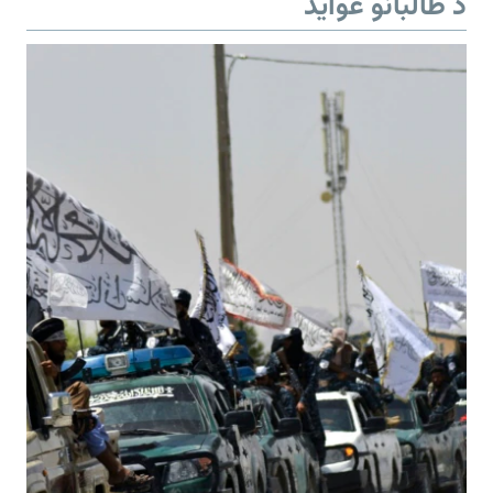
د طالبانو عواید