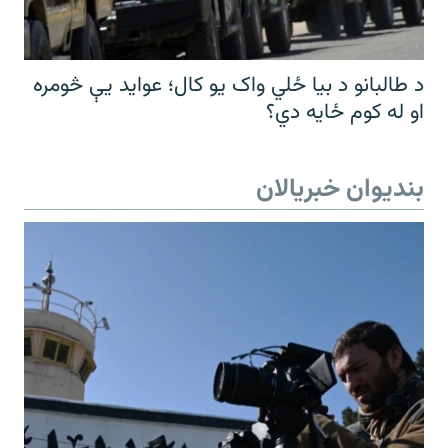
د طالبانو د بیا ځلي واک یو کال؛ عواید یې څومره
او له کوم ځایه دي؟
بندیوان خبریالان