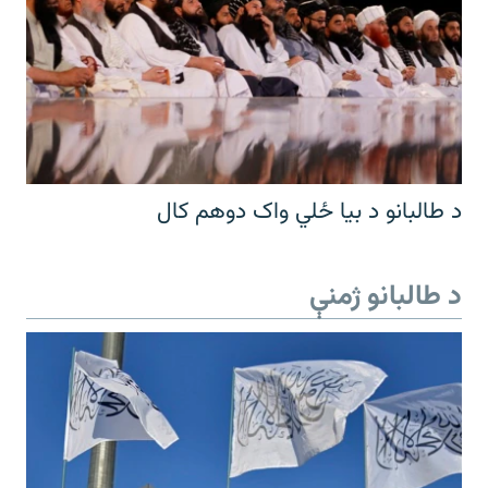
د طالبانو د بیا ځلي واک دوهم کال
د طالبانو ژمنې