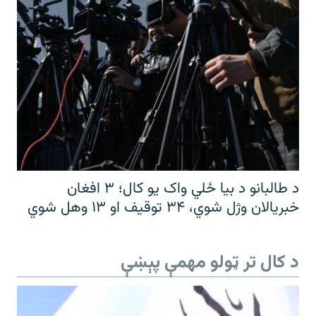
د طالبانو د بیا ځلي واک یو کال؛ ۳ افغان
خبریالان وژل شوي، ۳۴ توقیف او ۱۳ وهل شوي
د کال تر ټولو مهمې پېښې