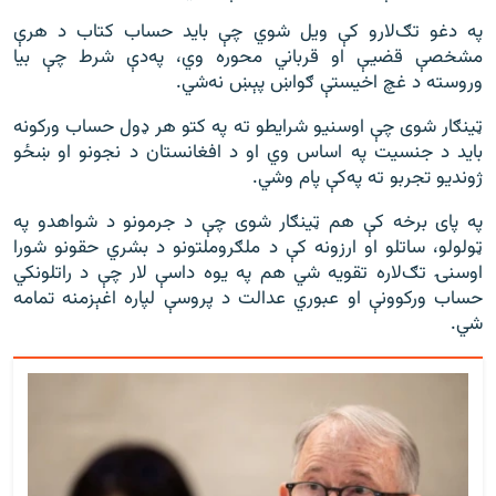
په دغو تګ‌لارو کې ویل شوي چې باید حساب کتاب د هرې
مشخصې قضیې او قرباني محوره وي، په‌دې شرط چې بیا
وروسته د غچ اخیستې ګواښ پېښ نه‌شي.
ټینګار شوی چې اوسنیو شرایطو ته په کتو هر ډول حساب ورکونه
باید د جنسیت په اساس وي او د افغانستان د نجونو او ښځو
ژوندیو تجربو ته په‌کې پام وشي.
په پای برخه کې هم ټينګار شوی چې د جرمونو د شواهدو په
ټولولو، ساتلو او ارزونه کې د ملګروملتونو د بشري حقونو شورا
اوسنۍ تګ‌لاره تقویه شي هم په یوه داسې لار چې د راتلونکي
حساب ورکوونې او عبوري عدالت د پروسې لپاره اغېزمنه تمامه
شي.