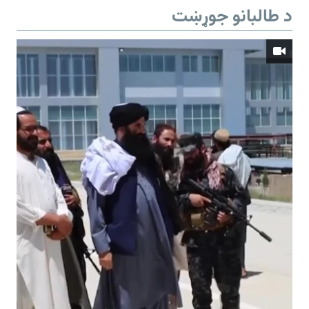
د طالبانو جوړښت