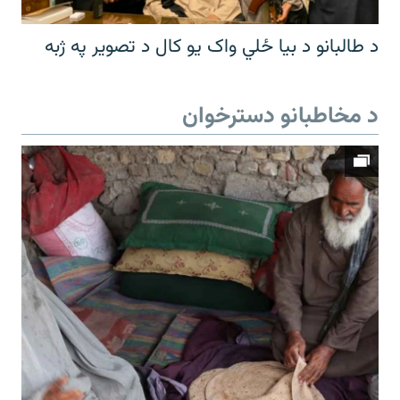
د طالبانو د بیا ځلي واک یو کال د تصویر په ژبه
د مخاطبانو دسترخوان