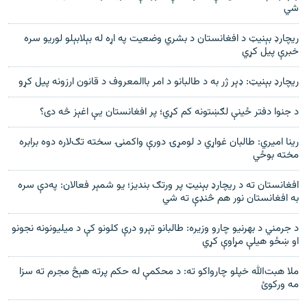
شي
ريچارډ بېنيټ د افغانستان د بشري وضعيت په اړه له بېلابېلو لوريو سره
خبرې پيل کړي
ريچارډ بېنيټ: ډېر ژر به د طالبانو د امر باالمعروف د قانون ارزونه پيل کړو
د جنوا دفتر ځينې لګښتونه کم کړي؛ پر افغانستان يې اغېز څه دی؟
رينا اميري: طالبان غواړي د لومړۍ دورې واکمنۍ سخته تګ‌لاره دوه برابره
مخته بوځي
افغانستان ته د ريچارډ بېنيټ پر ورتګ بنديز؛ يو شمېر فعالان: په‌دې سره
به افغانستان نور هم څنډې ته شي
د جرمني د بهرنيو چارو وزيره: طالبانو تېرو درې کلونو کې د ميليونونه نجونو
او ښځو هيلې مړاوې کړي
ملا هبت‌الله خپلو چارواکو ته: د محکمې له حکم پرته هېڅ مجرم ته سزا
مه ورکوئ