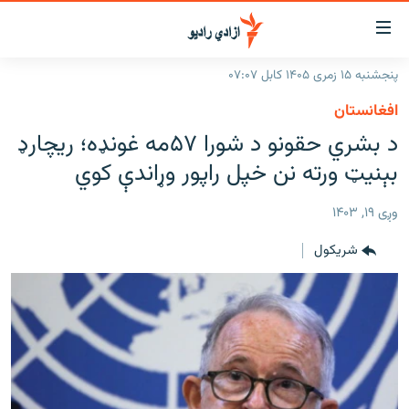
اسرسۍ
ړ
پنجشنبه ۱۵ زمری ۱۴۰۵ کابل ۰۷:۰۷
ېنکونه
کورپاڼه
افغانستان
صلي
راپورونه
د بشري حقونو د شورا ۵۷مه غونډه؛ ريچارډ
تن
خبرونه
افغانستان
بېنيټ ورته نن خپل راپور وړاندې کوي
ه
رتلل
د خپرونو جدول
سیمه
افغانستان
صلي
وږی ۱۹, ۱۴۰۳
مرکې
نړۍ
منځنی ختیځ
ېنو
شريکول
ه
اونیزې خپرونې
نړۍ
رتلل
انځوریزه برخه
ټون
ورزش
اڼې
ه
د کډوالۍ بحران
راجعه
'کووېډ-۱۹'