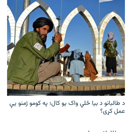
د طالبانو د بیا ځلي واک یو کال؛ په کومو ژمنو یې
عمل کړی؟