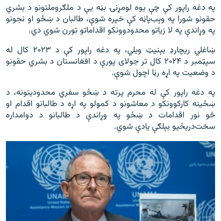
په دغه راپور کې چې یوه لومړنۍ بڼه یې د ملګروملتونو د بشري
حقونو شورا په وېب‌پاڼه کې خپره شوې، طالبان د ښځو او نجونو
په وړاندې په لا زیاتو محدودوونکو اقداماتو تورن شوي دي.
ښاغلي ریچارډ بېنيټ ویلي، په دغه راپور کې د ۲۰۲۳ کال له
سپټمبر د ۲۰۲۴ کال تر جولای پورې د افغانستان د بشري حقونو
د وضعیت په اړه رڼا اچول شوې.
په دغه راپور کې له محرم پرته د ښځو سفري محدودیتونه، د
ښځینه کارکوونکو د معاشونو د کمولو په اړه د طالبانو اقدام او
څو نور اقدامات د ښځو په وړاندې د طالبانو د دوامداره
سخت‌دریځيو بېلګې یادې شوي.