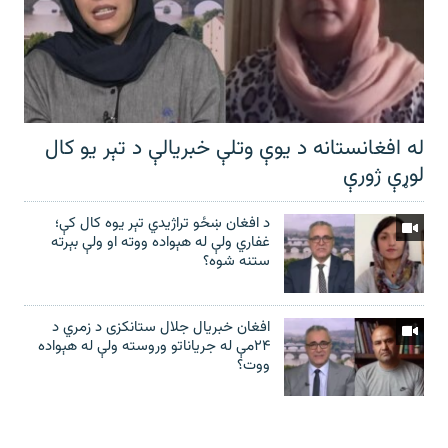
له افغانستانه د یوې وتلې خبریالې د تېر يو کال
لوړې ژورې
د افغان ښځو تراژیدي تېر یوه کال کې؛
غفاري ولې له هېواده ووته او ولې بېرته
ستنه شوه؟
افغان خبریال جلال ستانکزی د زمري د
۲۴مې له جریاناتو وروسته ولې له هېواده
ووت؟