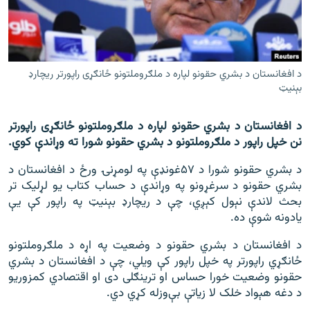
اړیکه
دري پاڼه
Azadi English
د افغانستان د بشري حقونو لپاره د ملګروملتونو ځانګړی راپورتر ريچارډ
بېنيټ
راسره ملګري شئ
د افغانستان د بشري حقونو لپاره د ملګروملتونو ځانګړی راپورتر
نن خپل راپور د ملګروملتونو د بشري حقونو شورا ته وړاندې کوي.
د بشري حقونو شورا د ۵۷غونډې په لومړنۍ ورځ د افغانستان د
د ازادې اروپا/ ازادي راډيو ټولې پاڼې
بشري حقونو د سرغړونو په وړاندې د حساب کتاب یو لړلیک تر
بحث لاندې نېول کېږي، چې د ریچارډ بېنيټ په راپور کې یې
یادونه شوې ده.
د افغانستان د بشري حقونو د وضعیت په اړه د ملګروملتونو
ځانګړي راپورتر په خپل راپور کې ویلي، چې د افغانستان د بشري
حقونو وضعیت خورا حساس او ترینګلی دی او اقتصادي کمزوریو
د دغه هېواد خلک لا زیاتې بې‌وزله کړي دي.