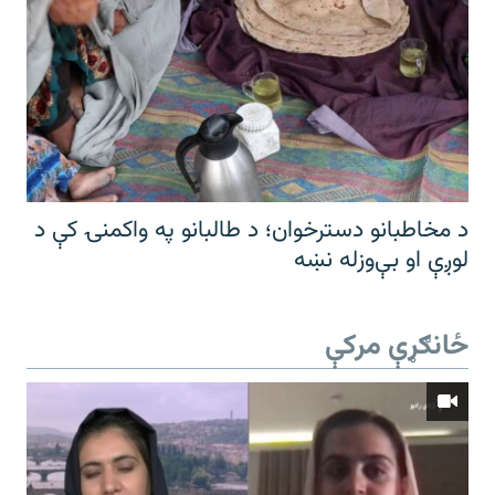
د مخاطبانو دسترخوان؛ د طالبانو په واکمنۍ کې د
لوږې او بې‌وزله نښه
ځانګړې مرکې