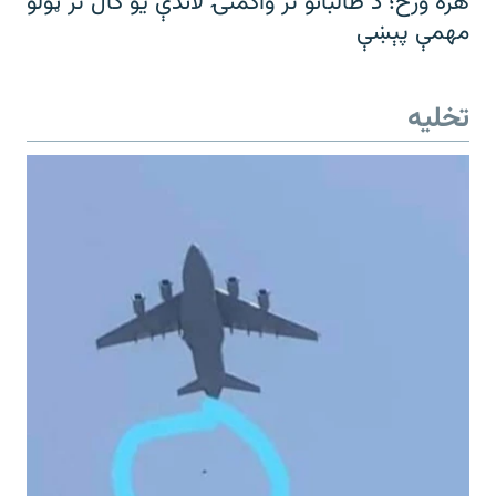
هره ورځ؛ د طالبانو تر واکمنۍ لاندې یو کال تر ټولو
مهمې پېښې
تخلیه