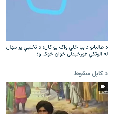
د طالبانو د بیا ځلي واک یو کال؛ د تخلیې پر مهال
له الوتکې غورځېدلی ځوان څوک و؟
د کابل سقوط