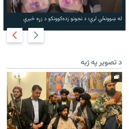
له ښوونځي لرې؛ د نجونو زده‌کوونکو د زړه خبرې
Next
Previous
slide
slide
د تصویر په ژبه