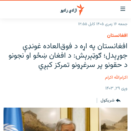
اسرسۍ
ړ
جمعه ۱۶ زمری ۱۴۰۵ کابل ۱۲:۵۵
ېنکونه
کورپاڼه
افغانستان
صلي
راپورونه
افغانستان په اړه د فوق‌العاده غونډې
تن
خبرونه
افغانستان
جوړېدل؛ ګوټېرېش: د افغان ښځو او نجونو
ه
رتلل
د خپرونو جدول
د حقونو پر سرغړونو تمرکز کېږي
سیمه
افغانستان
صلي
مرکې
نړۍ
منځنی ختیځ
ېنو
اکرام‌الله اکرام
ه
اونیزې خپرونې
نړۍ
رتلل
وږی ۲۹, ۱۴۰۳
انځوریزه برخه
شريکول
ټون
ورزش
اڼې
ه
د کډوالۍ بحران
راجعه
'کووېډ-۱۹'