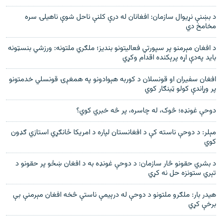
د بښنې نړيوال سازمان: افغانان له درې کلنې ناحل شوې ناهيلۍ سره
مخامخ دي
د افغان مېرمنو پر سپورتي فعاليتونو بنديز؛ ملګري ملتونه: ورزشي بنسټونه
بايد په‌دې اړه پرېکنده اقدام وکړي
افغان سفیران او قونسلان د کوربه هېوادونو په همغږۍ قونسلي خدمتونو
پر وړاندې کولو ټینګار کوي
دوحې غونډه؛ څوک، له چاسره، پر څه خبري کوي؟
مېلر: د دوحې ناسته کې د افغانستان لپاره د امریکا ځانګړي استازي ګډون
کوي
د بشري حقونو څار سازمان: د دوحې غونډه به د افغان ښځو پر حقونو د
تېري ستونزه حل نه کړي
هیدر بار: ملګرو ملتونو د دوحې له درېیمې ناستې څخه افغان مېرمنې بې
برخې کړي