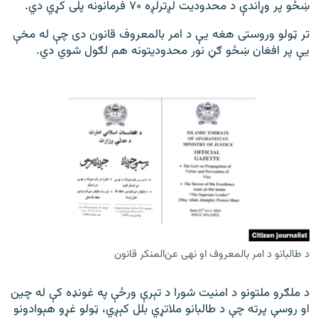
ښځو پر وړاندې د محدودیت لږترلږه ۷۰ فرمانونه پلی کړي دي.
تر ټولو وروستی هغه یې د امر بالمعروف قانون دی چې له مخې
یې پر افغان ښځو ګڼ نور محدودیتونه هم لګول شوي دي.
د طالبانو د امر بالمعروف او نهی عن‌المنکر قانون
د ملګرو ملتونو د امنیت شورا د تېرې ورځې په غونډه کې له چین
او روسې پرته چې د طالبانو ملاتړي بلل کېږي، ټولو غړو هېوادونو