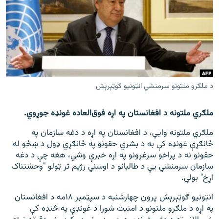
اړیکه
دري پاڼه
Azadi English
راسره ملګري شئ
د ملګرو ملتونو سرمنشي انټونیو ګوټېرېش
ملګري ملتونه د افغانستان په اړه فوق‌العاده غونډه جوړوي.
د ازادې اروپا/ ازادي راډيو ټولې پاڼې
ملګري ملتونه وايي، د افغانستان په اړه د دغه سازمان په
ځانګړې غونډه کې به د بشري حقونو په ځانګړي ډول د ښځو له
حقونو نه د پراخو سرغړونو په اړه خبرې وشي، هغه چې د دغه
سازمان سرمنشي یې د طالبانو د اوسني رژیم تر ټولو "وحشتناک
اړخ" بولي.
انټونیو ګوټېرېش پرون چهارشنبه د سپټمبر ۱۸مه د افغانستان
په اړه د ملګرو ملتونو د امنیت شورا د غونډې په څنډه کې