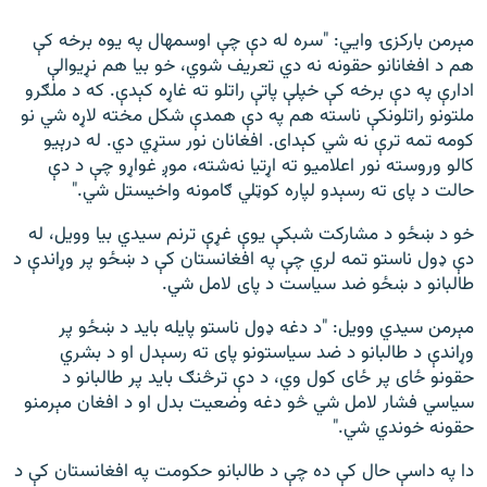
مېرمن بارکزۍ وايي: "سره له دې چې اوسمهال په یوه برخه کې
هم د افغانانو حقونه نه دي تعریف شوي، خو بیا هم نړیوالې
ادارې په دې برخه کې خپلې پاتې راتلو ته غاړه کېدې. که د ملګرو
ملتونو راتلونکې ناسته هم په دې همدې شکل مخته لاړه شي نو
کومه تمه ترې نه شي کېدای. افغانان نور ستړي دي. له درېیو
کالو وروسته نور اعلامیو ته اړتیا نه‌شته، موږ غواړو چې د دې
حالت د پای ته رسېدو لپاره کوټلي ګامونه واخیستل شي."
خو د ښځو د مشارکت شبکې یوې غړې ترنم سیدي بیا وویل، له
دې ډول ناستو تمه لري چې په افغانستان کې د ښځو پر وړاندې د
طالبانو د ښځو ضد سیاست د پای لامل شي.
مېرمن سیدي وویل: "د دغه ډول ناستو پایله باید د ښځو پر
وړاندې د طالبانو د ضد سیاستونو پای ته رسېدل او د بشري
حقونو ځای پر ځای کول وي، د دې ترڅنګ باید پر طالبانو د
سیاسي فشار لامل شي څو دغه وضعیت بدل او د افغان مېرمنو
حقونه خوندي شي."
دا په داسې حال کې ده چې د طالبانو حکومت په افغانستان کې د