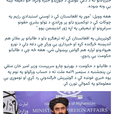
خبریالانو ته د دغې غونډې د جوړېدو خبره وکړه، خو دقیقه نېټه
یې ونه ښوده.
هغه وویل: "موږ په افغانستان کې د اوسني استبدادي رژیم په
چوکاټ کې د توکمیزو ډلو پر وړاندې د ټولو بشري حقونو
سرغړونو او تبعیض په اړه ژور اندېښمن یوو."
ګوټېرېش په افغانستان کې له ترهګرو ډلو د طالبانو پر ملاتړ هم
اندېښنه څرګنده کړه او خبرداری یې ورکړ چې دغه ډلې د نورو
هېوادونو لپاره هم ګواښ پېښولی شي، هغه څه چې د طالبانو
حکومت یې ردوي.
د طالبانو د حکومت د بهرنیو چارو سرپرست وزیر امیر خان متقي
نن پنجشنبه د سټمبر ۱۹مه ملت ته د حساب ورکولو په نوم په
یوه خبري غونډه کې د ګوټېرېش څرګندونې رد کړې او نوموړی یې
معلوماتو په کموالي تورن کړ.