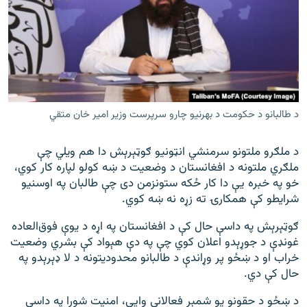
د طالبانو د حکومت د بهرنیو چارو سرپرست وزیر امیر خان متقي
د ملګرو ملتونو سرمنشي انټونیو ګوټېرېش دا هم ویلي چې
ملګري ملتونه د افغانستان د وضعیت د ښه کولو لپاره کار کوي،
خو په خبره یې دا کار ځکه ستونزمن دی چې طالبان په اوسنیو
شرایطو کې همکارۍ ته زړه نه ښه کوي.
ګوټېرېش په داسې حال کې د افغانستان په اړه د یوې فوق‌العاده
غونډې د جوړېدو اعلان کوي چې په دې هېواد کې بشري وضعیت
خراب او د ښځو پر وړاندې د طالبانو محدودیتونه د لا ډېرېدو په
حال کې دي.
د ښځو د حقونو یو شمېر فعالانې وايي، امنیت شورا په داسې