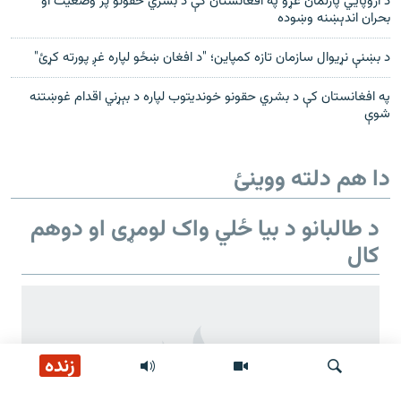
د اروپايي پارلمان غړو په افغانستان کې د بشري حقونو پر وضعیت او
بحران اندېښنه وښوده
د بښنې نړیوال سازمان تازه کمپاین؛ "د افغان ښځو لپاره غږ پورته کړئ"
په افغانستان کې د بشري حقونو خوندیتوب لپاره د بېړني اقدام غوښتنه
شوې
دا هم دلته ووینئ
د طالبانو د بیا ځلي واک لومړی او دوهم
کال
زنده