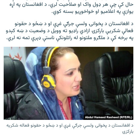
حال کې چې هر ډول واک او صلاحیت لري، د افغانستان په اړه
یوازې په اعلامیو او خواخوږیو بسنه کوي.
د افغانستان د پخوانۍ ولسې جرګې غړې او د ښځو د حقونو
فعالې شکریې بارکزۍ ازادي راډيو ته وویل د وضعیت د ښه کېدو
په برخه کې د ملګرو ملتونو له راتلونکې ناستې ډېرې تمه نه لري.
د افغانستان د پخوانۍ ولسې جرګې غړې او د ښځو د حقونو فعاله شکریه
بارکزۍ