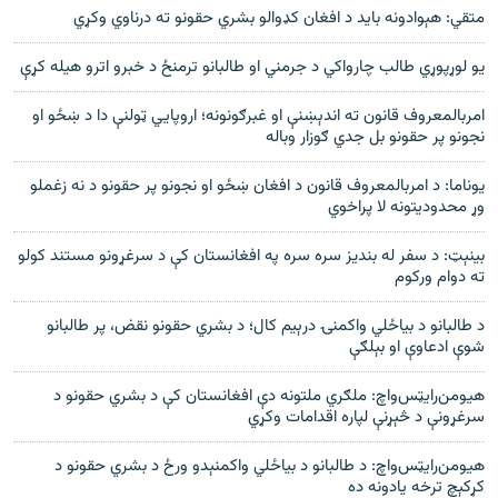
متقي: هېوادونه باید د افغان کډوالو بشري حقونو ته درناوي وکړي
يو لوړپوړي طالب چارواکي د جرمني او طالبانو ترمنځ د خبرو اترو هيله کړې
امربالمعروف قانون ته اندېښنې او غبرګونونه؛ اروپايي ټولنې دا د ښځو او
نجونو پر حقونو بل جدي ګوزار وباله
یوناما: د امربالمعروف قانون د افغان ښځو او نجونو پر حقونو د نه زغملو
وړ محدودیتونه لا پراخوي
بینېټ: د سفر له بندیز سره سره په افغانستان کې د سرغړونو مستند کولو
ته دوام ورکوم
د طالبانو د بياځلي واکمنۍ درېيم کال؛ د بشري حقونو نقض، پر طالبانو
شوې ادعاوې او بېلګې
هيومن‌رايټس‌واچ: ملګري ملتونه دې افغانستان کې د بشري حقونو د
سرغړونې د څېړنې لپاره اقدامات وکړي
هيومن‌رايټس‌واچ: د طالبانو د بياځلي واکمنېدو ورځ د بشري حقونو د
کړکېچ ترخه يادونه ده