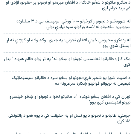
د ملګرو ملتونو د ښځو څانګه: د افغان مېرمنو او نجونو پر حقونو، ازادۍ او
غږ برید دوام لري
له ښوونځیو د نجونو راګرځولو ۱۰۰۰ ورځې؛ یونېسف یې د ۳ میلیارده
ښوونیزو ساعتونو له لاسه ورکولو سره برابرې بولي
له زده‌کړو محرومې ځینې افغان نجونې: په جبري توګه واده او کوژدې ته اړ
ایستل شوي یوو
مک کال: طالبانو افغانستان نجونو او ښځو ته" په تر ټولو ظالم هېواد " بدل
کړی
د امنیت شورا یو شمېر غړي:نجونو او ښځو سره د طالبانو سیسټماټیک
تبعیض له نړیوالو قوانینو ښکاره سرغړونه ده
تهران کې د افغان ښځو غونډه؛ "د طالبانو لخوا د نجونو او ښځو خپلسرو
نیونو اندېښمن کړي یوو"
جرمني: طالبانو د نجونو د یو نسل او په حقیقت کې د یوه هېواد راتلونکی
غلا کړی