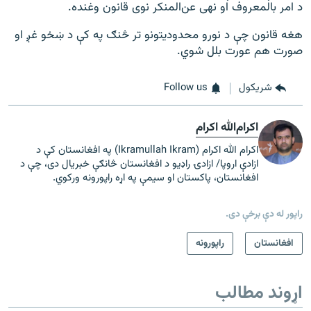
د امر بالمعروف او نهی عن‌المنکر نوی قانون وغنده.
هغه قانون چې د نورو محدودیتونو تر څنګ په کې د ښخو غږ او
صورت هم عورت بلل شوي.
شريکول
Follow us
اکرام‌الله اکرام
اکرام الله اکرام (Ikramullah Ikram) په افغانستان کې د
ازادې اروپا/ ازادۍ راډیو د افغانستان څانګې خبریال دی، چې د
افغانستان، پاکستان او سیمې په اړه راپورونه ورکوي.
راپور له دې برخې دی.
افغانستان
راپورونه
اړوند مطالب