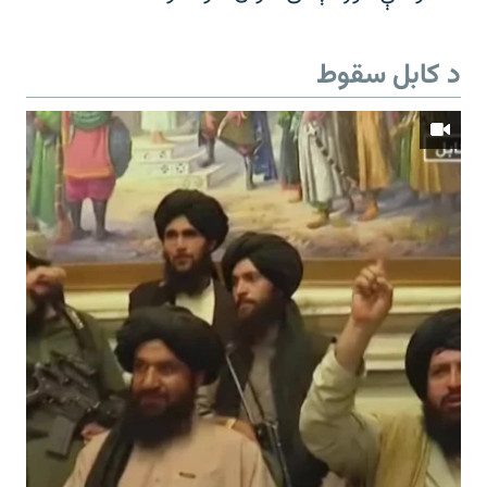
د کابل سقوط