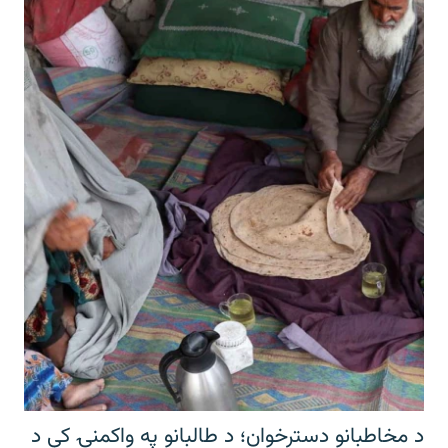
د مخاطبانو دسترخوان؛ د طالبانو په واکمنۍ کې د