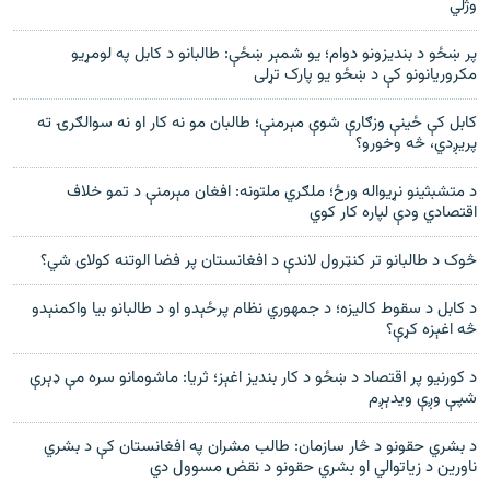
وژلي
پر ښځو د بندیزونو دوام؛ یو شمېر ښځې: طالبانو د کابل په لومړیو
مکروریانونو کې د ښځو یو پارک تړلی
کابل کې ځينې وزګارې شوې مېرمنې؛ طالبان مو نه کار او نه سوالګرۍ ته
پریږدي، څه وخورو؟
د متشبثینو نړیواله ورځ؛ ملګري ملتونه: افغان مېرمنې د تمو خلاف
اقتصادي ودې لپاره کار کوي
څوک د طالبانو تر کنټرول لاندې د افغانستان پر فضا الوتنه کولای شي؟
د کابل د سقوط کالیزه؛ د جمهوري نظام پرځېدو او د طالبانو بیا واکمنېدو
څه اغېزه کړې؟
د کورنیو پر اقتصاد د ښځو د کار بندیز اغېز؛ ثریا: ماشومانو سره مې ډېرې
شپې وږې ویدېږم
د بشري حقونو د څار سازمان: طالب مشران په افغانستان کې د بشري
ناورین د زیاتوالي او بشري حقونو د نقض مسوول دي