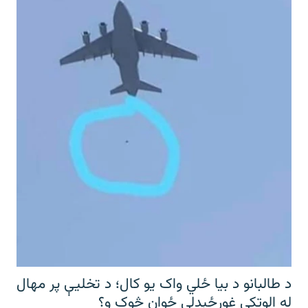
د طالبانو د بیا ځلي واک یو کال؛ د تخلیې پر مهال
له الوتکې غورځېدلی ځوان څوک و؟