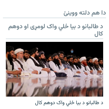
دا هم دلته ووینئ
د طالبانو د بیا ځلي واک لومړی او دوهم
کال
د طالبانو د بیا ځلي واک دوهم کال