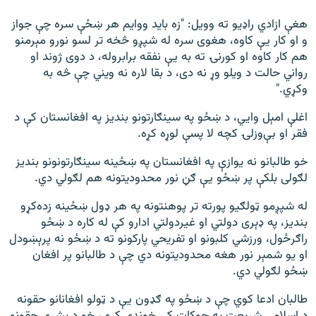
هغې ازادي راډیو ته وویل: "زه باید ووایم هر ښځې سره چې جواز
و او کار یې کاوه، هغوی سره له شپږو څخه تر لسو نورو مېرمنو
هم کار کاوه او کورنۍ ته به یې نفقه برابروله، د دوی ژوند او
رواني حالت د ویلو وړ نه دی، د بقا لاره نه ویني چې څه به
وکړي."
اغلې امېل وايي، د ښځو په سینګارتونو بندیز په افغانستان کې د
فقر او بې‌وزلۍ کچه لا پسې لوړه کړه.
خو طالبانو نه یوازې په افغانستان په ښځینه سینګارتونونو بندیز
لګولی بلکې پر ښځو یې ګڼ نور محدودیتونه هم لګولي دي.
له شپږمو ټولګیو پورته تر پوهنتونه په هر ډول ښځینه زده‌کړو
بندیز، په ډېری دولتي او غیردولتي ادارو کې له کاره د ښځو
راګرځول، ورزشي کلبونو او تفریحي پارکونو ته د ښځو نه پرېښودل
او یو شمېر نور هغه محدودیتونه دي چې د طالبانو پر افغان
ښځو لګولي دي.
طالبان ادعا کوي چې د ښځو په ګډون یې د ټولو افغانانو حقونه
د اسلامي شریعت په چوکاټ کې خوندي کړي، خو د بشري حقونو