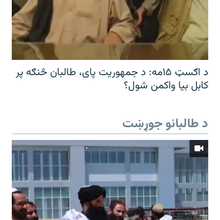
د اګسټ ۱۵مه: د جمهوریت پای، طالبان څنګه پر
کابل بیا واکمن شول؟
د طالبانو جوړښت