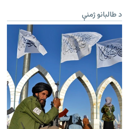
د طالبانو ژمنې