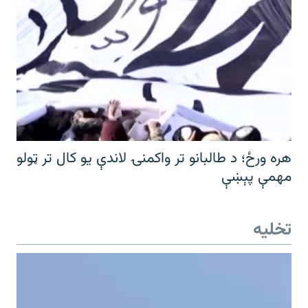
هره ورځ؛ د طالبانو تر واکمنۍ لاندې یو کال تر ټولو
مهمې پېښې
تخلیه