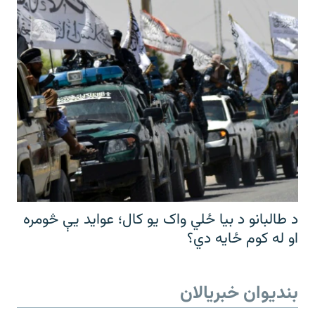
د طالبانو د بیا ځلي واک یو کال؛ عواید یې څومره
او له کوم ځایه دي؟
بندیوان خبریالان