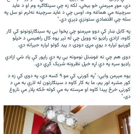
دي، موږ مېرمنې خو بیخي، لکه زه چې سینګاګره وم او د عاید
سرچینه مې هماغه وه، اوس چې د عاید سرچینه نه‌لرم نو سل په
سله چې اقتصادي ستونزې ډېرې دي."
په کابل ښار کې دوو مېرمنو چې پخوا یې په سینګارتونونو کې کار
کاوه، ازادي راډيو ته وویل چې له تېر یوه کال راهیسې د خپلو
کورنیو لپاره د یوې مړۍ دوډۍ د پید کولو لپاره حیرانه دي.
دوی هم چې نه غوښتل نومونه یې په دې راپور کې یاد شي ازادي
راډيو سره په دې اړه خپل نظرونه شریک کړي دي.
یوه مېرمن وايي: "په کورنۍ کې مو ۹ کسه دي، په دوی کې زه د
کور مشره لور یم، ما به کار کاوه د سینګارتون له لارې به مې د
کورنۍ خرڅ پیدا کاوه او مرسته به مې کوله ځکه پلار مې ناروغ
دی."