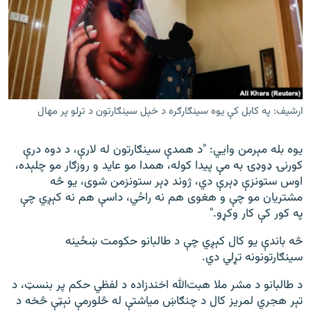
ارشیف: په کابل کې یوه سینګارګره د خپل سینګارتون د تړلو پر مهال
یوه بله مېرمن وايي: "د همدې سینګارتون له لارې، د دوه درې
کورنۍ ډوډۍ به مې پیدا کوله، همدا مو عاید و روزګار مو چلېده،
اوس ستونزې ډېرې دي، ژوند ډېر ستونزمن شوی، یو څه
مشتریان مو چې و هغوی هم نه راځي، داسې هم نه کېږي چې
په کور کې کار وکړو."
څه باندې یو کال کېږي چې د طالبانو حکومت ښځينه
سینګارتونونه تړلي دي.
د طالبانو د مشر ملا هبت‌الله اخندزاده د لفظي حکم پر بنسټ، د
تېر هجري لمریز کال د چنګاښ میاشتې له څلورمې نېټې څخه د