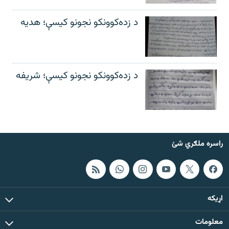
د زده‌کوونکو نجونو کیسې؛ هدیه
د زده‌کوونکو نجونو کیسې؛ شریفه
راسره ملګري شئ
اړيکه
معلومات