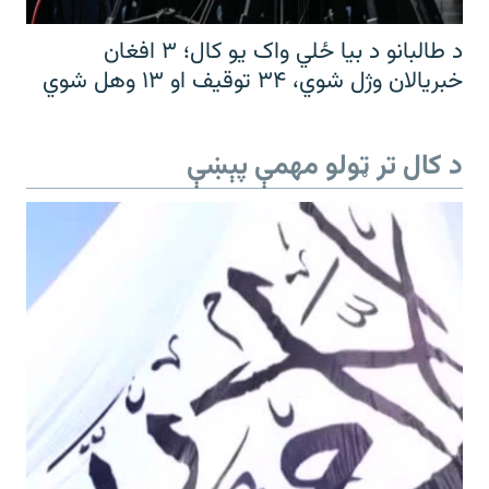
د طالبانو د بیا ځلي واک یو کال؛ ۳ افغان
خبریالان وژل شوي، ۳۴ توقیف او ۱۳ وهل شوي
د کال تر ټولو مهمې پېښې