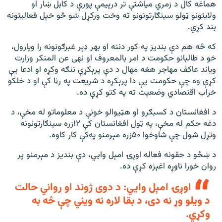
هماغه کال د زمري میاشتې تر درېیمې پورې د کابل ښار او
ولایتونو ټولو سینګارتونونو ته وخت ورکړل شو څو خپل فعالیتونه
بند کړي.
که څه هم دې بندیز په کور دننه او بهر ډېر غبرګونونه را وپارول،
خو د طالبانو حکومت د امر بالمعروف او نهی عن المنکر وزارت
ویاند عاکف مهاجر هغه مهال د دې پرېکړې ننګه وکړه او ادعا یې
کړې وه چې حکومت یې دا پرېکړه د شریعت په رڼا کې او د خلکو
خراب اقتصادي وضعیت ته په کتو کړې ده.
د افغانستان د کسبګرو او هټیوالو خونې د معلوماتو له مخې، د
دغه حکم له مخې، په ټول افغانستان کې ۱۲زره سینګارتونونه
وتړل شول چې شاوخوا ۵۰زره مېرمنو په‌کې کار کاوه.
د ښځو د حقونه فعاله اوږۍ امېل وايي، دې بندیز د مېرمنو پر
روان خورا ناوړه اغېزه کړې ده.
اوږۍ امېل وايي: د دوی ژوند او رواني حالت
د ویلو وړ نه دی، د بقا لاره نه ویني چې څه به
وکړي.