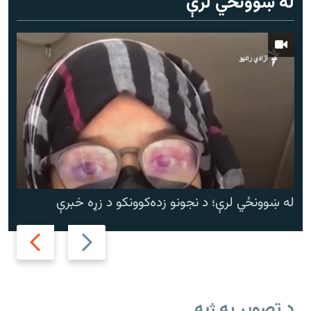
له ښوونځي لرې
له ښوونځي لرې؛ د نجونو زده‌کوونکو د زړه خبرې
Next
Previous
slide
slide
د تصویر په ژبه