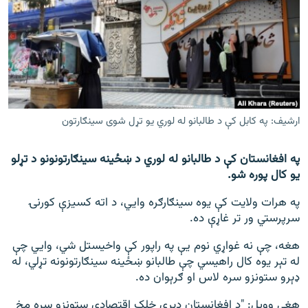
اړیکه
دري پاڼه
Azadi English
راسره ملګري شئ
ارشیف: په کابل کې د طالبانو له لوري یو تړل شوی سینګارتون
په افغانستان کې د طالبانو له لوري د ښځینه سینګارتونونو د تړلو
د ازادې اروپا/ ازادي راډيو ټولې پاڼې
یو کال پوره شو.
په هرات ولایت کې یوه سینګارګره وايي، د اته کسیزې کورنۍ
سرپرستي ور تر غاړې ده.
هغه، چې نه غواړي نوم یې په راپور کې واخیستل شي، وايي چې
له تېر یوه کال راهیسي چې طالبانو ښځينه سینګارتونونه تړلي، له
ډېرو ستونزو سره لاس او ګرېوان ده.
هغې وویل: "د افغانستان ډېری خلک اقتصادي ستونزو سره مخ