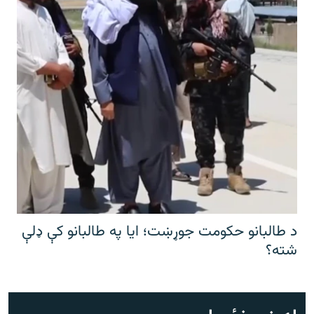
د طالبانو حکومت جوړښت؛ ایا په طالبانو کې ډلې
شته؟