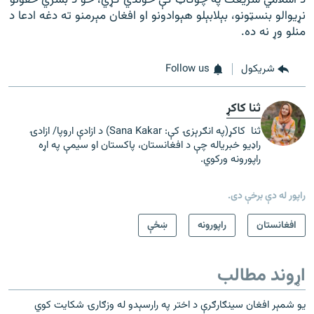
نړیوالو بنسټونو، بېلابېلو هېوادونو او افغان مېرمنو ته دغه ادعا د
منلو وړ نه ده.
شريکول
Follow us
ثنا کاکړ
ثنا کاکړ(په انګرېزۍ کې: Sana Kakar) د ازادې اروپا/ ازادۍ
راډیو خبریاله چې د افغانستان، پاکستان او سیمې په اړه
راپورونه ورکوي.
راپور له دې برخې دی.
افغانستان
راپورونه
ښځې
اړوند مطالب
یو شمېر افغان سینګارګرې د اختر په رارسېدو له وزګارۍ شکایت کوي