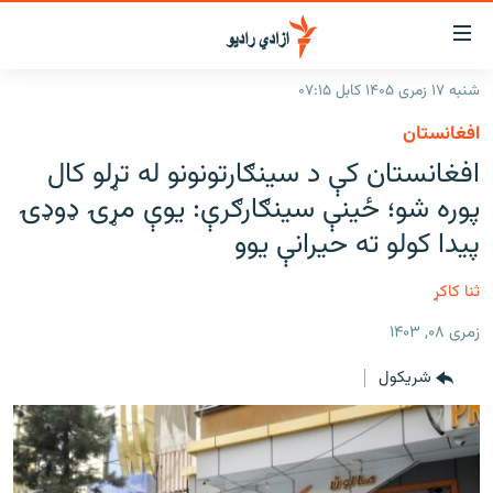
اسرسۍ
ړ
شنبه ۱۷ زمری ۱۴۰۵ کابل ۰۷:۱۵
ېنکونه
کورپاڼه
افغانستان
صلي
راپورونه
افغانستان کې د سینګارتونونو له تړلو کال
تن
خبرونه
افغانستان
پوره شو؛ ځينې سینګارګرې: یوې مړۍ ډوډۍ
ه
رتلل
د خپرونو جدول
پیدا کولو ته حیرانې یوو
سیمه
افغانستان
صلي
مرکې
نړۍ
منځنی ختیځ
ېنو
ثنا کاکړ
ه
اونیزې خپرونې
نړۍ
رتلل
زمری ۰۸, ۱۴۰۳
انځوریزه برخه
شريکول
ټون
ورزش
اڼې
ه
د کډوالۍ بحران
راجعه
'کووېډ-۱۹'