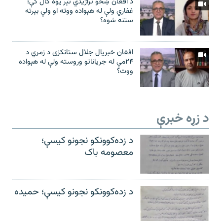
د افغان ښځو تراژیدي تېر یوه کال کې؛
غفاري ولې له هېواده ووته او ولې بېرته
ستنه شوه؟
افغان خبریال جلال ستانکزی د زمري د
۲۴مې له جریاناتو وروسته ولې له هېواده
ووت؟
د زړه خبرې
د زده‌کوونکو نجونو کیسې؛
معصومه باک
د زده‌کوونکو نجونو کیسې؛ حمیده