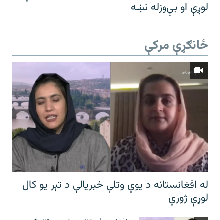
لوږې او بې‌وزله نښه
ځانګړې مرکې
له افغانستانه د یوې وتلې خبریالې د تېر يو کال
لوړې ژورې