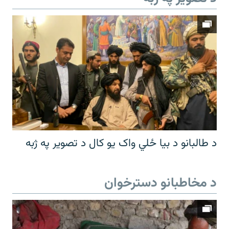
د طالبانو د بیا ځلي واک یو کال د تصویر په ژبه
د مخاطبانو دسترخوان