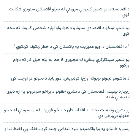
د افغانستان یو شمېر کلیوالې مېرمنې له خپلو اقتصادي ستونزو شکایت
کوي
یو شمېر ښځو د اقتصادي ستونزو د هوارولو لپاره شخصي کاروبار ته مخه
کړې
" د افغانستان د اوبو مدیریت په پاکستان کې د خطر زنګونه کړنګوي "
یو شمېر سینګارګرې ښځې: له مجبورۍ لا هم په پټه خپل کار ته دوام
ورکوو
د ماشومو نجونو نړیواله ورځ؛ ګوټېرېش: موږ باید د نجونو غږ اوچت کړو
ریچارډ بېنیټ: افغانستان کې د بشري حقونو د پراخو سرغړونو په اړه ډېرې
اندېښنې شته
پر بشري وضعیت بحث؛ د افغانستان د ښځو فورم: افغان مېرمنې له خپلو
حقونو بې‌برخې دي
رسنۍ: طالبانو په بیا واکمنېدو سره انتقامي چلند کړی، خلک یې اختطاف او