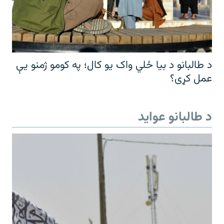
د طالبانو د بیا ځلي واک یو کال؛ په کومو ژمنو یې
عمل کړی؟
د طالبانو عواید