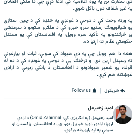
دې سفارت نن په یوه اعلامیه کې ادعا کړې چې دا ملکي افغانان
په غیر شفاف ډول ټاکل شوي.
په ورته وخت کې د دوحې د غونډې په څنډه کې د چین استازي
یو شیائویونګ رسنیو سرو خبرو کې د ملګرو ملتونو د سرمنشي
پر څرګندونو په تأکید سره وویل، په افغانستان کې یو معتدل
حکومتي نظام ته اړتیا ده.
هغه دا هم وویل چې په دې هېواد کې سولې، ثبات او بیارغونې
ته رسېدل اړین دي او ترڅنګ یې د دوحې په غونډه کې د ده له
قوله، یو شمېر هېوادونو د افغانستان د بانکي زېرمې د ازادۍ
غوښتنه هم کړې.
شريکول
Follow us
امېد زهیرمل
امید زهیرمل (په انګرېزۍ کې: Omid Zahirmal) د ازادې
اروپا/ ازادۍ راډیو خبریال دی، چې د افغانستان، پاکستان او
سیمې په اړه راپورونه ورکوي.