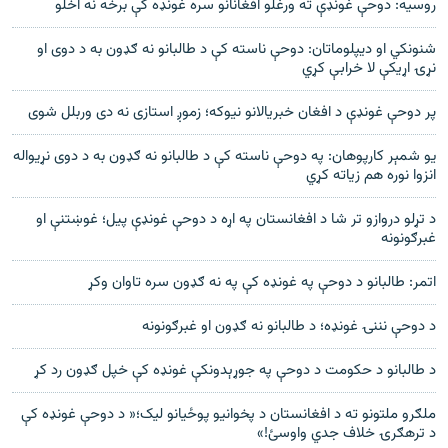
روسیه: دوحې غونډې ته ورغلو افغانانو سره غونډه کې برخه نه اخلو
شنونکي او دیپلوماتان: دوحې ناسته کې د طالبانو نه ګډون به د دوی او
نړۍ اړیکې لا خرابې کړي
پر دوحې غونډې د افغان خبریالانو نیوکه؛ زموږ استازی نه دی وربلل شوی
یو شمېر کارپوهان: په دوحې ناسته کې د طالبانو نه ګډون به د دوی نړیواله
انزوا نوره هم زیاته کړي
د تړلو دروازو تر شا د افغانستان په اړه د دوحې غونډې پیل؛ غوښتنې او
غبرګونونه
اتمر: طالبانو د دوحې په غونډه کې په نه ګډون سره تاوان وکړ
د دوحې نننۍ غونډه؛ د طالبانو نه ګډون او غبرګونونه
د طالبانو د حکومت د دوحې په جوړېدونکې غونډه کې خپل ګډون رد کړ
ملګرو ملتونو ته د افغانستان د پخوانیو پوځیانو لیک؛« د دوحې غونډه کې
د ترهګرۍ خلاف جدي واوسئ!»