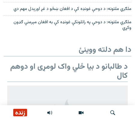
ملګري ملتونه: د دوحې غونډه کې د افغان ښځو د غږ اورېدل مهم دي
ملګري ملتونه: د دوحې په راتلونکې غونډه کې به افغان مېرمنې ګډون
وکړي
دا هم دلته ووینئ
د طالبانو د بیا ځلي واک لومړی او دوهم
کال
زنده