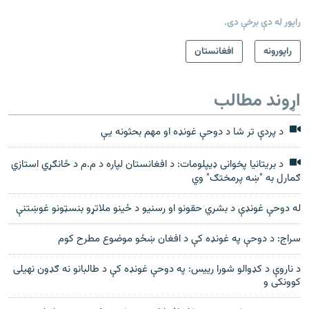
راپور له دې برخې دی.
راپورونه
افغانستان
اړوند مطالب
د پردې تر شا د دوحې غونډه او مهم بحثونه یې
د بریتانیا پخوانی ډيپلومات: د افغانستان لپاره د م.م د ځانګړي استازي
ګمارل به "ښه پرمختګ" وي
له دوحې غونډې د بشري حقونو او رسنیو د ځینو ملاتړو بنسټونو غوښتنې
سراج: د دوحې په غونډه کې د افغان ښځو موضوع مطرح کوم
د ناروې د کډوالو شورا رییس: په دوحې غونډه کې د طالبانو نه ګډون نهیلی
کوونکی و