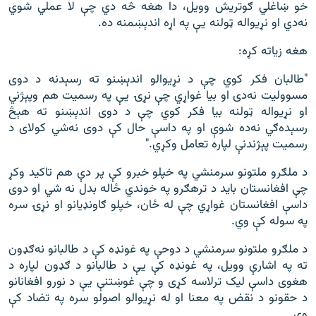
خو ښاغلي ګوتریش وویل، دا هغه څه دي چې لا عملي شوي
نه‌دي او نړیواله ټولنه یې په اړه اندېښمنه ده.
هغه زیاته کړه:
"طالبان فکر کوي چې د نړیوالو اندېښنو ته رسېدنه د دوی
مسوولیت نه‌دی او بیا غواړي چې نړۍ یې په رسمیت هم وپېژني
او نړیواله ټولنه بیا فکر کوي چې د دوی اندېښنو ته هېڅ
رسېده‌ګي نه‌ده شوې او په داسې حال کې دوی نه‌شي کولای د
رسمیت پېژندنې لپاره تعامل وکړي."
د ملګرو ملتونو سرمنشي په خپلو خبرو کې پر دې هم تاکید وکړ
چې افغانستان باید د ترهګرو په خوندي ځاله بدل نه شي او دوی
داسې افغانستان غواړي چې له ځان، خپلو ګاونډیانو او نړۍ سره
په سوله کې وي.
د ملګرو ملتونو سرمنشي د دوحې په غونډه کې د طالبانو نه‌ګډون
ته په اشارې وویل، په غونډه کې یې د طالبانو د ګډون لپاره د
هغوی داسې لیک ترلاسه کړی و چې غوښتنې یې د نورو افغانانو
د حقونو د نقض په معنا او له نړیوالو اصولو سره په تضاد کې
وې.