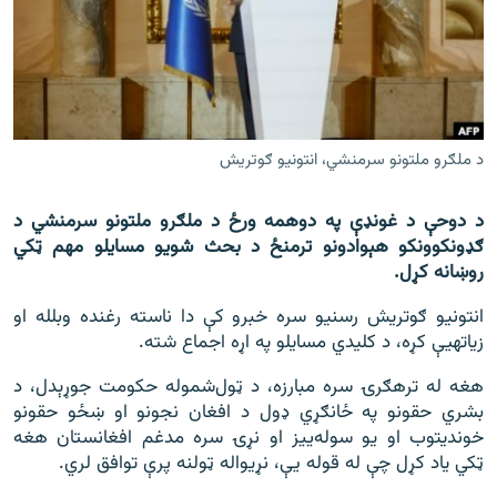
اړیکه
دري پاڼه
Azadi English
د ملګرو ملتونو سرمنشي، انتونیو ګوتریش
راسره ملګري شئ
د دوحې د غونډې په دوهمه ورځ د ملګرو ملتونو سرمنشي د
ګډون‎کوونکو هېوادونو ترمنځ د بحث شویو مسایلو مهم ټکي
روښانه کړل.
د ازادې اروپا/ ازادي راډيو ټولې پاڼې
انتونیو ګوتریش رسنیو سره خبرو کې دا ناسته رغنده وبلله او
زیاته‎یې کړه، د کلیدي مسایلو په اړه اجماع شته.
هغه له ترهګرۍ سره مبارزه، د ټول‌شموله حکومت جوړېدل، د
بشري حقونو په ځانګړي ډول د افغان نجونو او ښځو حقونو
خوندیتوب او یو سوله‌ییز او نړۍ سره مدغم افغانستان هغه
ټکي یاد کړل چې له قوله یې، نړیواله ټولنه پرې توافق لري.