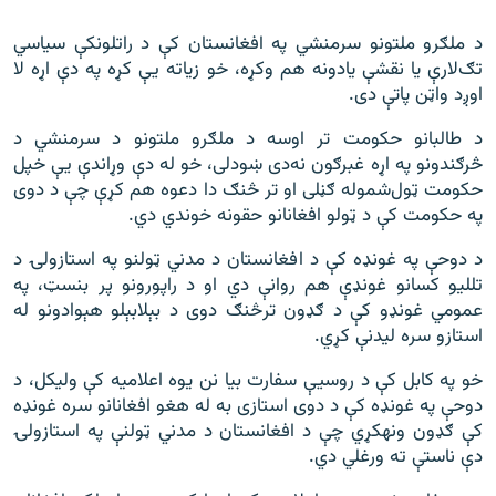
د ملګرو ملتونو سرمنشي په افغانستان کې د راتلونکې سیاسي
تګ‌لارې یا نقشې یادونه هم وکړه، خو زیاته یې کړه په دې اړه لا
اوږد واټن پاتې دی.
د طالبانو حکومت تر اوسه د ملګرو ملتونو د سرمنشي د
څرګندونو په اړه غبرګون نه‌دی ښودلی، خو له دې وړاندې یې خپل
حکومت ټول‌شموله ګڼلی او تر څنګ دا دعوه هم کړې چې د دوی
په حکومت کې د ټولو افغانانو حقونه خوندي دي.
د دوحې په غونډه کې د افغانستان د مدني ټولنو په استازولۍ د
تلليو کسانو غونډې هم روانې دي او د راپورونو پر بنسټ، په
عمومي غونډو کې د ګډون ترڅنګ دوی د بېلابېلو هېوادونو له
استازو سره لیدنې کړي.
خو په کابل کې د روسیې سفارت بیا نن یوه اعلامیه کې ولیکل، د
دوحې په غونډه کې د دوی استازی به له هغو افغانانو سره غونډه
کې ګډون ونه‎کړي چې د افغانستان د مدني ټولنې په استازولۍ
دې ناستې ته ورغلي دي.