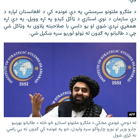
د ملګرو ملتونو سرمنشي په دې غونډه کې د افغانستان لپاره د
دې سازمان د نوي استازي د ټاکل کېدو په اړه وویل، په دې اړه
همغږي نږدې شوې او یو داسې با صلاحیته پلاوی به وټاکل شي
چې د طالبانو په ګډون له ټولو لوریو سره ښکېل شي.
له دوحې غونډې مخکې د ملګرو ملتونو استازو څو ځله د طالبانو بهرنیو
چارو وزیر او نورو چارواکو سره ولیدل، خو په غونډه کې ګډون ته یې راضي
نه کړای شول