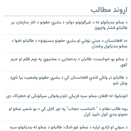
اړوند مطالب
د ښځو بندیانولو ته د غبرګونونو دوام؛ د بشري حقونو د څار سازمان: پر
طالبانو فشار واچوئ
«د افغانستان د مدني ټولنې او بشري حقونو بنسټونو» د طالبانو لخوا د
ښځو بندیانول وغندل
د ښځو یو خوځښت: طالبان د بدحجابۍ د مخنیوي په نوم ظلم او جرم
کوي
د طالبانو تر ولکې لاندې افغانستان کې د بشري حقونو وضعیت بیا ناوړه
وبلل شو
اتونبایوا: له افغان ښځو سره فزیکي تاوتریخوالی سپکونکی او خطرناک دی
یوه طالب مقام د " نامناسب حجاب" په تور کابل کې د یو شمېر ښځو او
نجونو بندي کول تایید کړل
د سولې او ازادۍ لپاره د ښځو غورځنګ: طالبانو د ښځو له بندیانولو سره