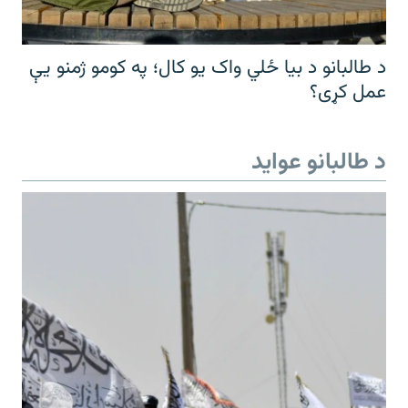
د طالبانو د بیا ځلي واک یو کال؛ په کومو ژمنو یې
عمل کړی؟
د طالبانو عواید