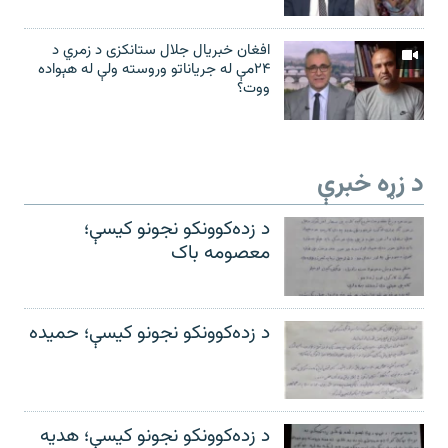
افغان خبریال جلال ستانکزی د زمري د
۲۴مې له جریاناتو وروسته ولې له هېواده
ووت؟
د زړه خبرې
د زده‌کوونکو نجونو کیسې؛
معصومه باک
د زده‌کوونکو نجونو کیسې؛ حمیده
د زده‌کوونکو نجونو کیسې؛ هدیه