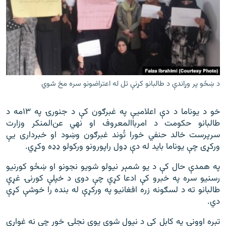
د ښځو پر وړاندې د طالبانو کړنې تل له اعتراضونو سره مخ شوي
خو د یوناما د دې اعلامیې په غبرګون کې د جنورۍ په ۱۳مه د
طالبانو حکومت د امرباالمعروف او نهي عن‌المنکر وزارت
سرپرست خالد حنفي خورا تُوند غبرګون وښود او خبرداری یې
ورکړی چې یوناما باید له دې ډول راپورونو ورکولو ډډه وکړي.
په همدې حال کې د یو شمېر نیولو شویو نجونو او ښځو کورنیو
رسنیو سره په خبرو کې ادعا کړې چې دوی د خپلې کورنۍ غړې
طالبانو ته د لسګونه زره افغانیو په ورکړې له بنده را خوشې کړې
دي.
تېره اوونۍ په کابل کې د نیول شوې یوې نجلۍ خور چې نه غواړي