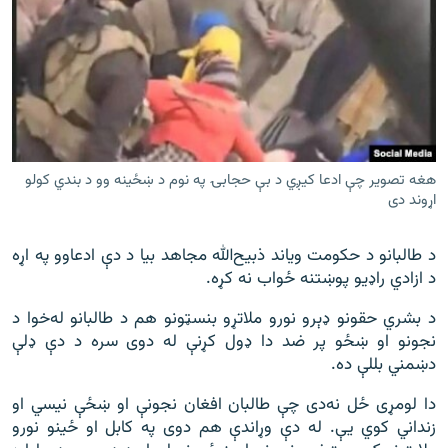
هغه تصویر چې ادعا کیږي د بې حجابۍ په نوم د ښځینه وو د بندي کولو
اړوند دی
د طالبانو د حکومت ویاند ذبیح‌الله مجاهد بیا د دې ادعاوو په اړه
د ازادي راډيو پوښتنه ځواب نه کړه.
د بشري حقونو ډېرو نورو ملاتړو بنسټونو هم د طالبانو له‌خوا د
نجونو او ښځو پر ضد دا ډول کړنې له دوی سره د دې ډلې
دښمني بللې ده.
دا لومړی ځل نه‌دی چې طالبان افغان نجونې او ښځې نیسي او
زنداني کوي یې. له دې وړاندې هم دوی په کابل او ځینو نورو