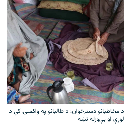
د مخاطبانو دسترخوان؛ د طالبانو په واکمنۍ کې د
لوږې او بې‌وزله نښه