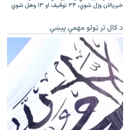
خبریالان وژل شوي، ۳۴ توقیف او ۱۳ وهل شوي
د کال تر ټولو مهمې پېښې