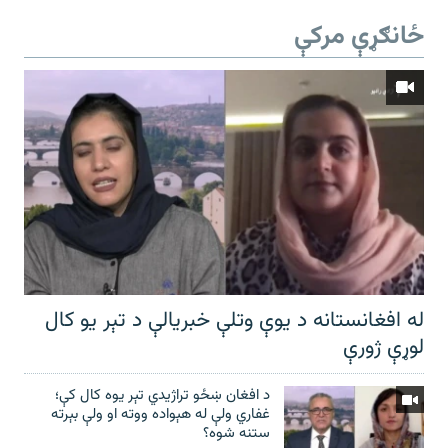
ځانګړې مرکې
له افغانستانه د یوې وتلې خبریالې د تېر يو کال
لوړې ژورې
د افغان ښځو تراژیدي تېر یوه کال کې؛
غفاري ولې له هېواده ووته او ولې بېرته
ستنه شوه؟