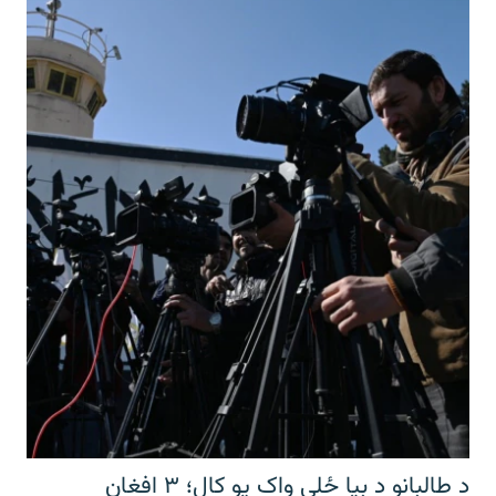
د طالبانو د بیا ځلي واک یو کال؛ ۳ افغان