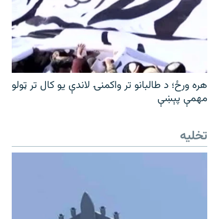
هره ورځ؛ د طالبانو تر واکمنۍ لاندې یو کال تر ټولو
مهمې پېښې
تخلیه