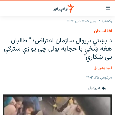
اسرسۍ
ړ
یکشنبه ۱۸ زمری ۱۴۰۵ کابل ۱۱:۲۴
ېنکونه
کورپاڼه
افغانستان
صلي
راپورونه
د بښنې نړیوال سازمان اعتراض؛ " طالبان
تن
خبرونه
افغانستان
هغه ښځې با حجابه بولي چې یوازې سترګې
ه
رتلل
د خپرونو جدول
یې ښکاري"
سیمه
افغانستان
صلي
مرکې
نړۍ
منځنی ختیځ
ېنو
امېد زهیرمل
ه
اونیزې خپرونې
نړۍ
رتلل
مرغومی ۲۵, ۱۴۰۲
انځوریزه برخه
شريکول
ټون
ورزش
اڼې
ه
د کډوالۍ بحران
راجعه
'کووېډ-۱۹'