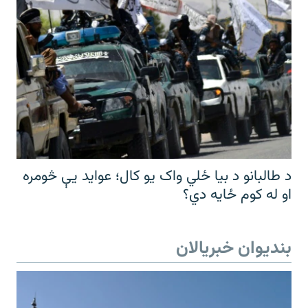
د طالبانو د بیا ځلي واک یو کال؛ عواید یې څومره
او له کوم ځایه دي؟
بندیوان خبریالان