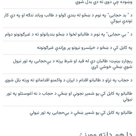
وښوده چې دوی نه دي بدل شوي
د " بد حجابۍ" په نوم د ښځو له بندي کولو د طالب ویاند ننګه او په دې کار
توندې نیوکې
د " بې حجابۍ" په نوم د طالبانو لخوا د ښځو بندیانولو ته د غبرګونونو دوام
په کابل کې د ښځو د خپلسرو نیونو پر وړاندې غبرګونونه
ریچارډ بینېټ: طالبان دې له قید او شرط پرته د بې‌حجابۍ په تور نیول
شوې ښځې خوشې کړي
د حجاب په تړاو د طالبانو اقدام د ایران د واکمنو اقداماتو ته ورته بلل شوی
طالبانو په کابل کې یو شمېر نجونې او ښځې د حجاب د نه اغوستلو په تور
نیولي
طالبانو په کابل کې یو شمېر ښځې د بې‌حجابۍ په تور نیولي
دا هم دلته ووینئ