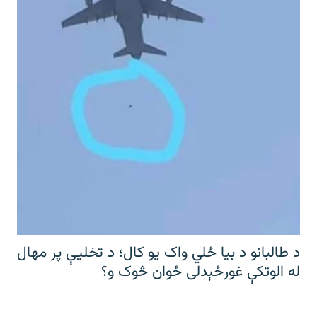
د طالبانو د بیا ځلي واک یو کال؛ د تخلیې پر مهال
له الوتکې غورځېدلی ځوان څوک و؟