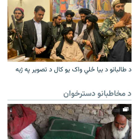
د طالبانو د بیا ځلي واک یو کال د تصویر په ژبه
د مخاطبانو دسترخوان