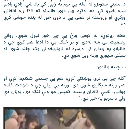
د امنیتي ستونزو له امله یې نوم په راپور کې یاد شي ازادي راډیو
سره خبرو کې ادعا وکړه چې دوی طالبانو ته ۱۶۵ زره افغانۍ
ورکړي او وروسته تر هغې یې د دوی خور له بنده خوشې کړې
ده.
هغه زیاتوي، له کومې ورځ یې چې خور نیول شوې، رواني
وضعیت یې ښه نه‌دی او تر څنګ یې دا ادعا هم کوي چې د
طالبانو په زندان کې ورسره له تاوتریخوالي ډک چلند شوی او
سپکې سپورې ورته ویل شوي دي.
سرچینه زیاتوي:
"کله چې یې ترې پوښتنې کړې، هم یې جسمي شکنجه کړې او
هم ورته سپکاوی شوی دی. ورته یې ویلي چې د شهادت کلمه
ووايۍ، تاسې کافران یاست. کمېس مو ولې تنګ دی، بوټان دې
ولې د سړیو په څېر دي. "