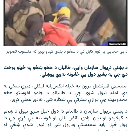
اړیکه
دري پاڼه
Azadi English
راسره ملګري شئ
د بې حجابۍ په نوم کابل کې د ښځو د بندي کېدو بهیر ته منسوب تصویر
د بښنې نړیوال سازمان وايي، طالبان د هغو ښځو په ځپلو بوخت
د ازادې اروپا/ ازادي راډيو ټولې پاڼې
دي چې په بشپړ ډول یې ځانونه نه‌وي پوښلي.
امنیسټي اڼترنشنل پرون په خپله ایکس‌پاڼه لیکلي، ډېرې ښځې له
دې امله نيول شوي چې د طالبانو د جامو اغوستو هغه
محدوديت چې يوازې سترګې يې ښکاره شي، نه‌دی عملي کړی.
د بښنې نړیوال سازمان د طالبانو دا ډول خپل سري نیول د ښځو
د ګرځېدو او بیان ازادۍ نقض بللی او غوښتنه یې کړې چې دا
ډول ځپل باید سمدستې ودرول شي او نیول شوې ښځې او