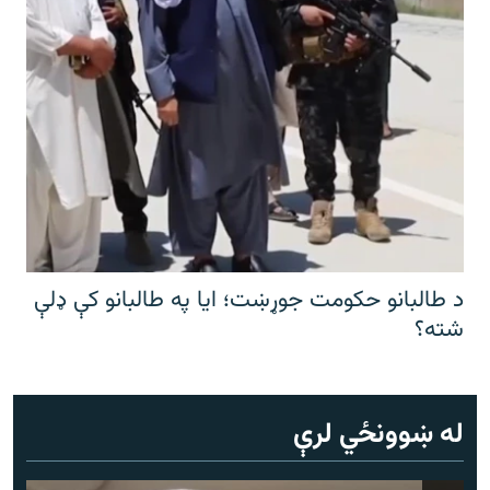
د طالبانو حکومت جوړښت؛ ایا په طالبانو کې ډلې
شته؟
له ښوونځي لرې