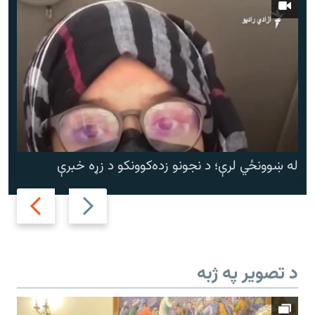
له ښوونځي لرې؛ د نجونو زده‌کوونکو د زړه خبرې
Next
Previous
slide
slide
د تصویر په ژبه