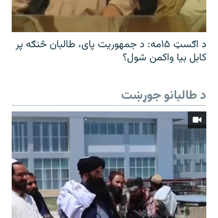
د اګسټ ۱۵مه: د جمهوریت پای، طالبان څنګه پر
کابل بیا واکمن شول؟
د طالبانو جوړښت