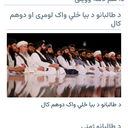
د طالبانو د بیا ځلي واک لومړی او دوهم
کال
د طالبانو د بیا ځلي واک دوهم کال
د طالبانو ژمنې