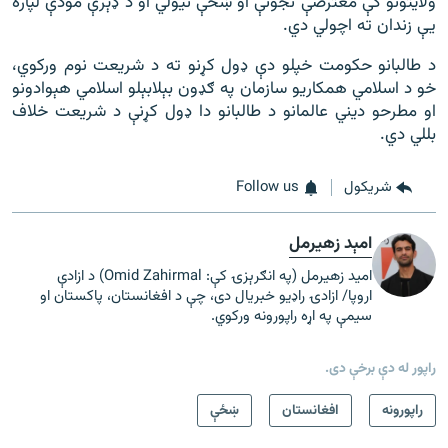
ولایتونو کې معترضې نجونې او ښځې نیولي او د ډېرې مودې لپاره
یې زندان ته اچولي دي.
د طالبانو حکومت خپلو دې ډول کړنو ته د شریعت نوم ورکوي،
خو د اسلامي همکاریو سازمان په ګډون بېلابېلو اسلامي هېوادونو
او مطرحو دیني عالمانو د طالبانو دا ډول کړنې د شریعت خلاف
بللي دي.
شريکول
Follow us
امېد زهیرمل
امید زهیرمل (په انګرېزۍ کې: Omid Zahirmal) د ازادې
اروپا/ ازادۍ راډیو خبریال دی، چې د افغانستان، پاکستان او
سیمې په اړه راپورونه ورکوي.
راپور له دې برخې دی.
راپورونه
افغانستان
ښځې