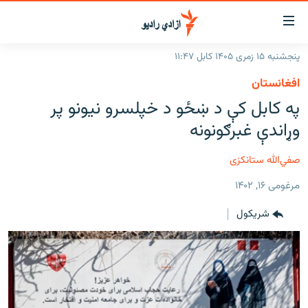
اسرسۍ
ړ
پنجشنبه ۱۵ زمری ۱۴۰۵ کابل ۱۱:۴۷
ېنکونه
کورپاڼه
افغانستان
صلي
راپورونه
په کابل کې د ښځو د خپلسرو نیونو پر
تن
خبرونه
افغانستان
وړاندې غبرګونونه
ه
رتلل
د خپرونو جدول
سیمه
افغانستان
صلي
صفي‌الله ستانکزی
مرکې
نړۍ
منځنی ختیځ
ېنو
مرغومی ۱۶, ۱۴۰۲
ه
اونیزې خپرونې
نړۍ
رتلل
شريکول
انځوریزه برخه
ټون
ورزش
اڼې
ه
د کډوالۍ بحران
راجعه
'کووېډ-۱۹'