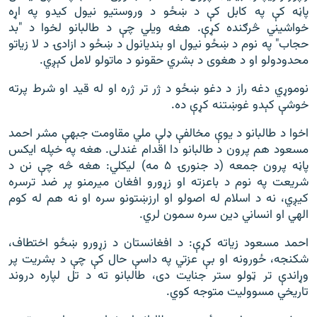
پاڼه کې په کابل کې د ښځو د وروستیو نیول کیدو په اړه
خواشیني څرګنده کړې. هغه ویلي چې د طالبانو لخوا د "بد
حجاب" په نوم د ښځو نیول او بندیانول د ښځو د ازادۍ د لا زیاتو
محدودولو او د هغوی د بشري حقونو د ماتولو لامل کېږي.
نوموړي دغه راز د دغو ښځو د ژر تر ژره او له قید او شرط پرته
خوشې کېدو غوښتنه کړې ده.
اخوا د طالبانو د یوې مخالفې ډلې ملي مقاومت جبهې مشر احمد
مسعود هم پرون د طالبانو دا اقدام غندلی. هغه په خپله ایکس
پاڼه پرون جمعه (د جنورۍ ۵ مه) لیکلي: هغه څه چې نن د
شریعت په نوم د باعزته او زړورو افغان میرمنو پر ضد ترسره
کیږي، نه د اسلام له اصولو او ارزښتونو سره او نه هم له کوم
الهي او انساني دین سره سمون لري.
احمد مسعود زیاته کړې: د افغانستان د زړورو ښځو اختطاف،
شکنجه، ځورونه او بې عزتي په داسې حال کې چې د بشریت پر
وړاندې تر ټولو ستر جنایت دی، طالبانو ته د تل لپاره دروند
تاریخي مسوولیت متوجه کوي.