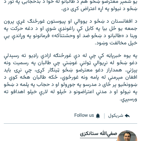
یو شمېر معترضو ښځو هم د طالبانو له خوا د بدحجابۍ په تور د
ښځو د نیولو په اړه اعتراض کړی دی.
د افغانستان د ښځو د یووالي او پیوستون غورځنګ غړې پرون
جمعه یو ځل بیا په کابل کې راغونډې شوې او د دغه حرکت په
وینا د «طالبانو د ښځو ضد او وحشتناکه» فرمانونو په وړاندې یې
خپل مخالفت وښود.
په یوه خبرپاڼه کې چې له دې غورځنګه ازادي راډیو ته رسېدلې
دغو ښځو له نړیوالې ټولنې غوښتي چې طالبان په رسمیت ونه
پېژني. همداراز دغو معترضو ښځو ټینګار کړی، چې نړۍ باید
افغان مېرمنې له پامه ونه غورځوي، ځکه طالبان هڅه کوي د
ښوونځیو پر ځای د مدرسو په جوړولو او د حجاب په پلمه د ښځو
په نیولو او د مدني اعتراضونو د ځپلو له لارې خپلو اهدافو ته
ورسېږي.
شريکول
Follow us
صفي‌الله ستانکزی