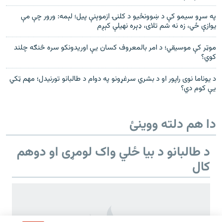
په سړو سیمو کې د ښوونځیو د کلنۍ ازموېنې پیل؛ لېمه: ورور چې مې
یوازې ځي، زه نه شم تلای، ډېره نهیلې کېږم
موټر کې موسیقي؛ د امر بالمعروف کسان یې اوریدونکو سره څنګه چلند
کوي؟
د یوناما نوی راپور او د بشري سرغړونو په دوام د طالبانو تورنیدل؛ مهم ټکي
یې کوم دي؟
دا هم دلته ووینئ
د طالبانو د بیا ځلي واک لومړی او دوهم
کال