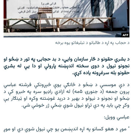
اړیکه
دري پاڼه
Azadi English
د حجاب په اړه د طالبانو د تبلیغاتو یوه برخه
راسره ملګري شئ
د بشري حقونو د څار سازمان وايي، د بد حجابۍ په تور د ښځو او
نجونو نیول د دوی سخته اندېښنه پارولې او دا یې له بشري
حقونو بله سرغړونه یاده کړې.
د ازادې اروپا/ ازادي راډيو ټولې پاڼې
د دې موسسې د ښځو د څانګې یوې څېړونکې فرشته عباسي
پرون جمعه (د جنورۍ ۵مه) له ازادي راډیو سره په خبرو کې د
ښځو او نجونو د نیولو د بهیر د درېد غوښتنه وکړه او ټينګار یې
وکړ چې باید په دې تړاو نیول شوې ښځې ژر خوشې شي.
عباسي وویل:
" موږ د هغو کسانو په اړه اندېښمن یو چې نیول شوي دي او موږ