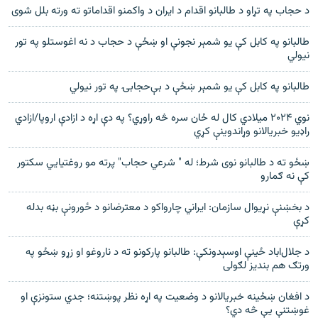
د حجاب په تړاو د طالبانو اقدام د ایران د واکمنو اقداماتو ته ورته بلل شوی
طالبانو په کابل کې یو شمېر نجونې او ښځې د حجاب د نه اغوستلو په تور
نیولي
طالبانو په کابل کې یو شمېر ښځې د بې‌حجابۍ په تور نیولي
نوي ۲۰۲۴ میلادي کال له ځان سره څه راوړي؟ په دې اړه د ازادې اروپا/ازادي
راډیو خبریالانو وړاندوینې کړي
ښځو ته د طالبانو نوی شرط؛ له " شرعي حجاب" پرته مو روغتیایي سکتور
کې نه ګمارو
د بخښنې نړيوال سازمان: ايراني چارواکو د معترضانو د ځورونې بڼه بدله
کړې
د جلال‌اباد ځینې اوسېدونکې: طالبانو پارکونو ته د ناروغو او زړو ښځو په
ورتګ هم بندیز لګولی
د افغان ښځینه خبریالانو د وضعیت په اړه نظر پوښتنه؛ جدي ستونزې او
غوښتنې یې څه دي؟