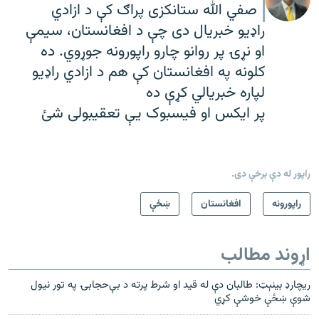
صفي الله ستانکزی پراګ کې د ازادي
راډیو خبریال دی چې د افغانستان، سیمې
او نړۍ پر روانو چارو راپورونه جوړوي. ده
کلونه په افغانستان کې هم د ازادي راډیو
لپاره خبریالي کړې ده
پر ایکس او فیسبوک یې تعقیبولی شئ
راپور له دې برخې دی.
راپورونه
افغانستان
ښځې
اړوند مطالب
ریچارډ بینېټ: طالبان دې له قید او شرط پرته د بې‌حجابۍ په تور نیول
شوې ښځې خوشې کړي