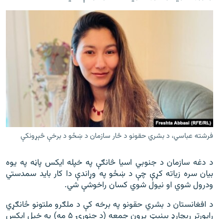
فرشته عباسي، د بشري حقونو د څار سازمان د ښځو د برخې څېړونکې
د دغه سازمان د جنوبي اسیا څانګې په خپله ایکس پاڼه په یوه
بیان سره زیاته کړې چې د ښځو په وړاندې دا کار باید سمدستي
ودرول شوي او نیول شوي کسان راخوشې شي.
د افغانستان د بشري حقونو په برخه کې د ملګرو ملتونو ځانګړي
راپورتر ریچارډ بینیټ پرون جمعه (د جنورۍ ۵ مه) په خپل ایکس