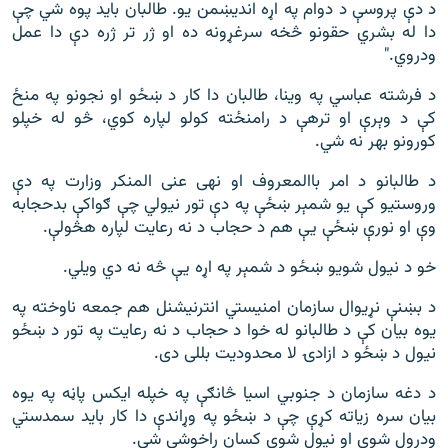
د دې پروسې د دوام په اړه اندیښمن یو. طالبان باید پوه شي چې
دا له بشري حقونو څخه سرغړونه ده او ژر تر ژره دې دا عمل
ودروي."
د فرشته عباسي په وینا، طالبان دا کار د ښځو او نجونو په منځ
کې د وېرې او ترهې د رامنځته کولو لپاره کوي، څو له خپلو
کورونو بهر نه شي.
د طالبانو د امر باالمعروف او نهی عنی المنکر وزارت په دې
وروستيو کې یو شمېر ښځې په دې تور نیولي چې ګواکې بدحجابه
وې او نورې ښځې یې هم د حجاب د نه رعایت لپاره هڅولې.
خو د نيول شويو ښځو د شمېر په اړه يې څه نه دي ویلي.
د بښنې نړیوال سازمان امنیستي انترنیشنل هم جمعه ناوخته په
یوه بیان کې د طالبانو له خوا د حجاب د نه رعایت په تور د ښځو
نیول د ښځو د ازادۍ لا محدودیت بللی دی.
د دغه سازمان د جنوبي اسیا څانګې په خپله ایکس پاڼه په یوه
بیان سره زیاته کړې چې د ښځو په وړاندې دا کار باید سمدستي
ودرول شوي او نیول شوي کسان راخوشې شي.