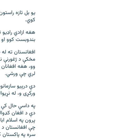
یو بل تازه راستو
کوي.
هغه ازادي راډيو 
بندوبست کوو او ټ
افغانستان ته له
مخکې د ژغورنې نړی
وو، هغه افغانان 
لري چې ورشي.
دې درېیو سازمانو
ورکړی و، له نړیو
په داسې حال کې چ
دې د افغان کډوا
پرون په اسلام اب
چې افغانستان د ه
سره په پاکستان ک