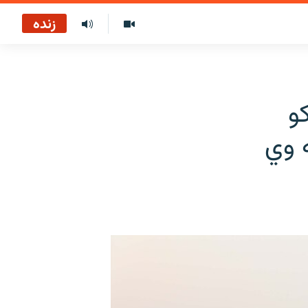
زنده
و
ه وي