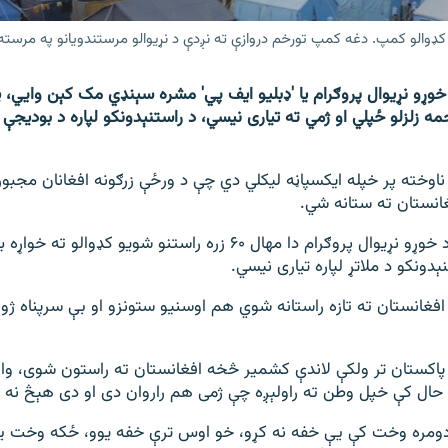
کډوالو کمپ. دغه کمپ تورخم دروازې ته نږدې د نړیوالو مرستندویانو په مرست
 خوړو نړیوال پروګرام یا 'ډبلیو ایف پي' مشره سېنډي مک کېن وايي،
ه زلزلو ځپلي او ژمي ته تیاری نیسي، د راستنېدونکو لپاره د بودیجې 
ناوخته پر خپله ایکسپاڼه لیکلي دي چې د ورځې زرګونه افغانان مجبو
انستان ته ستانه شي.
مک کېن زیاتوي، د خوړو نړیوال پروګرام دا مهال ۶۰ زره راستنو شویو کډوال
ېدونکو د ملاتړ لپاره تیاری نیسي.
فغانستان ته تازه راستانه شوي هم اوسنیو ستونزو او بې سرپناه ژو
اکستان تر ولکې لاندې کشمیر څخه افغانستان ته راستون شوی، وا
ال کې خپل وطن ته راولېږه چې ژمی هم راروان دی او دی هېڅ نه ل
 دومره وخت کې یې خفه نه کړو، خو اوس ترې خفه یوو، ځکه وخت یې