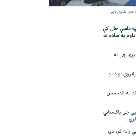
ه جوړ شوی دی.
 په داسې حال کې
داوم به ساده نه
رېږي چې له
و ته خواړه برابروي او د یو
ند ته اندېښمن
يي چې پاکستاني
ري.
 رانه کړ، دې