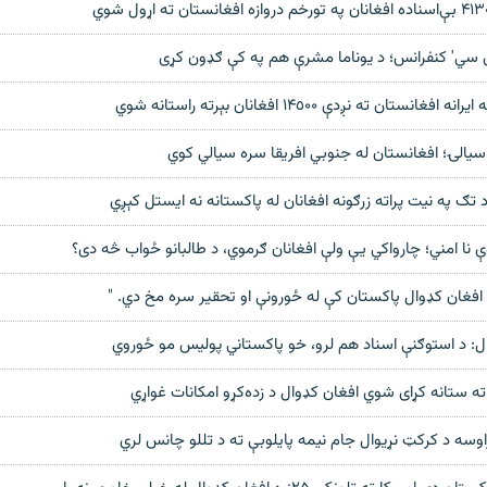
ی سي' کنفرانس؛ د یوناما مشرې هم په کې ګډون کړی
ستان ته نږدې ۱۴٥۰۰ افغانان بېرته راستانه شوي
سیالۍ؛ افغانستان له جنوبي افریقا سره سیالي کوي
د تګ په نیت پراته زرګونه افغانان له پاکستانه نه ایستل کېږي
 نا امني؛ چارواکي یې ولې افغانان ګرموي، د طالبانو ځواب څه دی؟
، افغان کډوال پاکستان کې له ځورونې او تحقیر سره مخ دي. "
ل: د استوګنې اسناد هم لرو، خو پاکستاني پولیس مو ځوروي
ته ستانه کړای شوي افغان کډوال د زده‌کړو امکانات غواړي
وسه د کرکټ نړیوال جام نیمه پایلوبې ته د تللو چانس لري