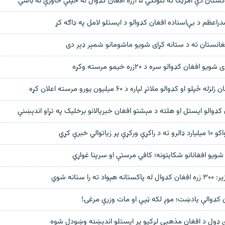
ته تلونکي ۲۵زره افغان کډوال له خپلې خاورې نه باسي
عظم د بې‌اسناده افغان کډوالو د ایستلو لامل په ډاګه کړ
فغانستان ته د ستانه کړای شویو ماشومانو شمېر ډېر دی
 افغان کډوالو سره د ۲۰زره خیمو مرسته وکړه
و او کډوالو ملاتړ لپاره د ۶۰ میلیون یورو مرسته اعلان کړه
 کډوالو ایستل او هلته د مېشتو افغان خبریالانو برخلیک په تړاو اندېښنې
توالي خبرې کړي
شویو افغانانو شکایتونه؛ کافي مرستې او سرپنا غواړي
را ستانه شوي
 کډوالې یادښت؛ موږ لکه ټپي او مات وزرې مرغۍ!
ي ډول د افغان مذهبي لږکیو پر ایستلو اندېښنه وښودل شوه