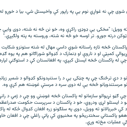
ن شوی چې نه غواړي نوم یې په راپور کې واخیستل شي، بیا د خوړو 
ته وویل: "مخکۍ یې ډوډۍ راکړې وه، خو نن څه نه شته، دوی وايي 
وکن درته جوړو. تر اوسه خو څه نه شته، وروسته به پته ولګېږي."
 پاکستان څخه تازه راستانه شوي داسې مهال له شته ستونزو شکایت 
والې کمېټې او د ناروې او ډنمارک د کډوالو شوراګانو هم په یوه ګډه 
چې له پاکستان څخه ایستل کېږي، په افغانستان کې د استوګنې لپاره
نو د دې ترڅنګ چې په چټکۍ یې د را ستنېدونکو کډوالو د شمېر زیاتې
الو مرستندویانو څخه یې له دوی سره د مرستې غوښته هم کړې وه.
ې ګڼو نړیوالو سازمانو له پاکستان څخه غوښتي وو چې د ژمي د رانږد
لو د ایستلو لړۍ ودروي، خو د پاکستان د سرپرست حکومت صدراعظم ا
اد کې خبریالانو ته وویل، دوی په سلګونو زره افغان کډوال ځکه له پ
غو پاکستاني سختدریځو په مخنیوي کې پاتې راغلي چې د افغان خاور
ې عملیات مخ‌ته وړي.