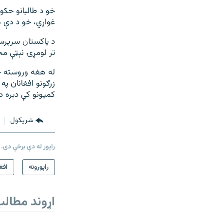
خو د طالبانو حکو
غواړي، خو د دې ه
د پاکستان سرپرست
تر لومړۍ نېټې مخ
له هغه وروسته چې
زرګونو افغانان پ
کمپونو کې دېره 
شريکول
راپور له دې برخې دی.
راپورونه
افغ
اړوند مطال