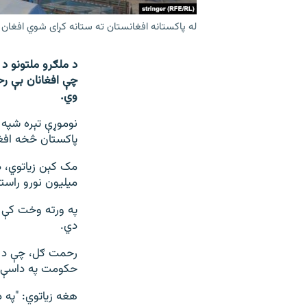
له پاکستانه افغانستان ته ستانه کړای شوي افغان 
د ملګرو ملتونو د
چې افغانان بې رحم
وي.
نوموړې تېره شپه 
پاکستان څخه افغ
میلیون نورو راستن
په ورته وخت کې ا
دي.
رحمت ګل، چې د پ
حکومت په داسې ح
هغه زیاتوي: "په