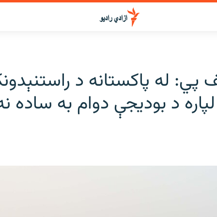
ف پي: له پاکستانه د راستنېدونک
 لپاره د بودیجې دوام به ساده ن