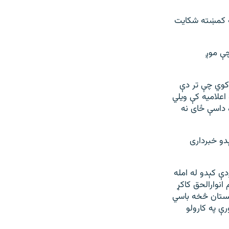
له کمښته شکایت
چې موږ
کوي چې تر دې
اعلامیه کې ویلي
 داسې ځای نه
دو خبرداری
ې کېدو له امله
نوارالحق کاکړ
اکستان څخه باسي
ې په کارولو