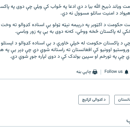
مت ویاند ذبیح الله بیا د دې ادعا په ځواب کې ویلي چې دوی په پاک
ېواد د امنیت ساتلو مسوول نه دي.
 حکومت د اکټوبر په درېیمه نېټه ټولو بې اسناده کډوالو ته وخت و
کې له پاکستان څخه ووځي، که‌نه دوی به یې په زور وباسي.
 د پاکستان حکومت له خپلې خاورې د بې اسناده کډوالو د ایستلو ل
ه وروستیو اوونیو کې افغانستان ته راستانه شوي دي چې ډېر یې په ه
دي چې په تورخم او سپین بولدک کې د دوی لپاره جوړ شوي دي.
Follow us
چاپي بڼه
انستان
د کډوالۍ کړکېچ
ب