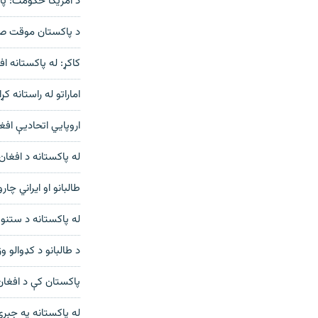
د امریکا حکومت: پاکستان دې امریکا 
د پاکستان موقت صدرا
کاکړ: له پاکستانه ا
اماراتو له راستانه کړای شویو
اروپايي اتحادیې افغان زلزله ځپل
له پاکستانه د افغان
طالبانو او ایراني چارواکو ۱۰ میلیارد ډالرو ته د راکړې ورکړې پر زیا
له پاکستانه د ستنو 
د طالبانو د کډوالو وزیر: ۳۰۰ زره افغان کډوال له پاکستانه هېواد ته 
پاکستان کې د افغان
له پاکستانه په جبر