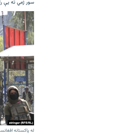
سور ژمي ته یې را
له پاکستانه افغانستان ته