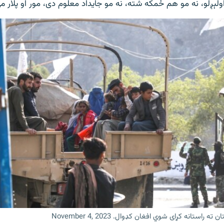
ولېږلو، نه مو هم ځمکه شته، نه مو جایداد معلوم دی، مور او پلار 
 راستانه کړای شوي افغان کډوال. November 4, 2023