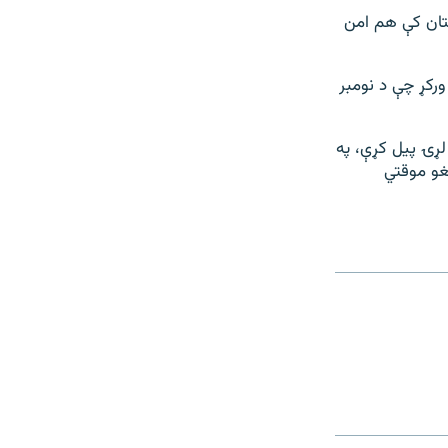
ستان کې هم امن
رکړ چې د نومبر
ړۍ پیل کړې، په
غو موقتي