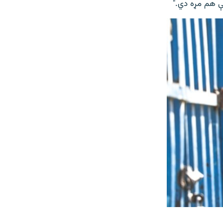
مې هم مړه دي."