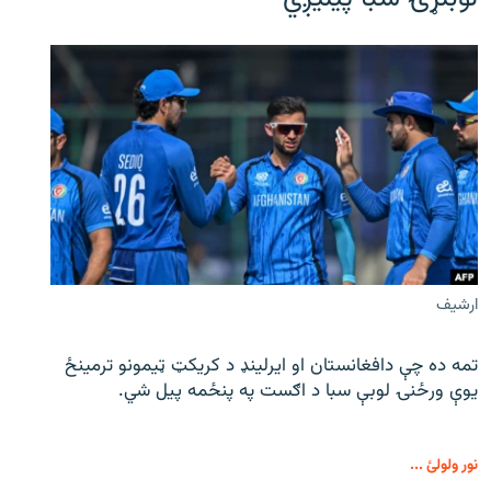
ارشیف
تمه ده چې دافغانستان او ایرلینډ د کریکټ ټیمونو ترمینځ
یوې ورځنۍ لوبې سبا د اګست په پنځمه پیل شي.
نور ولولئ ...