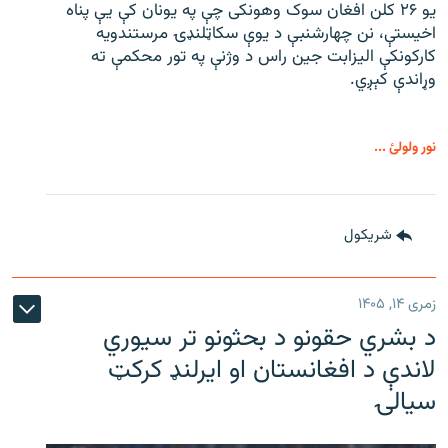
یو ۲۶ کلن افغان سوک‌ وهونکی چې په یونان کې یې پناه
اخیستې، نن چهارشنبې د یوې سکاټلنډۍ مرستندویه
کارکونکې الیزابت جین راس د وژنې په تور محکمې ته
وړاندې کېږي.
نور ولولئ ...
شريکول
زمری ۱۴, ۱۴۰۵
د بشري حقونو د بحثونو تر سیوري
لاندې د افغانستان او ایرلنډ کرکټ
سیالۍ