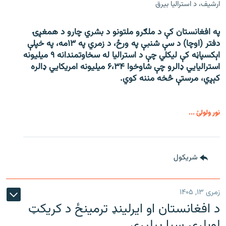
ارشیف، د استرالیا بیرق
په افغانستان کې د ملګرو ملتونو د بشري چارو د همغږۍ
دفتر (اوچا) د سې ‌شنبې په ورځ، د زمري په ۱۳مه، په خپلې
اېکسپاڼه کې لیکلي چې د استرالیا له سخاوتمندانه ۹ میلیونه
استرالیايي ډالرو چې شاوخوا ۶،۳۴ میلیونه امریکايي ډالره
کېږي، مرستې څخه مننه کوي.
نور ولولئ ...
شريکول
زمری ۱۳, ۱۴۰۵
د افغانستان او ایرلینډ ترمینځ د کریکټ
لوبلړۍ سبا پیلیږي