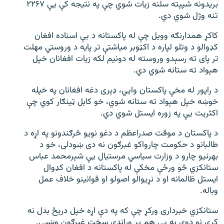
بریدونه شپېته سلنه زیات شوي چې په نتیجه کې یې ۲۲۶۷
تنه وژل شوي دي.
کاکړ همدارنګه وویل چې له پاکستانه د بې اسناده افغان
کډوالو د وتلو لپاره د اکټوبر میاشتې تر پایه د وروستي مهلت
تر پای ته رسېدو وروسته له دونیم لکه زیات افغانان خپل
هېواد ته ستانه شوي دي.
د راپور له مخې پاکستان وایي، ډېری دغه افغانان په خپله
خوښه خپل هېواد ته ستانه شوي، خو کابل ټینګار کوي چې
اکثریت یې په زوره ایستل شوي دي.
د پاکستان د موقت صدراعظم د دغو نویو څرګندونو په اړه د
طالبانو د حکومت چارواکو غبرګون نه دی ښودلی، خو د
بهرنیو چارو د وزارت سیاسي مرستیال یې شېرمحمد عباس
ستانکزي څو ورځې مخکې له پاکستانه د افغان کډوال
ایستل ظالمانه او د نړیوالو اصولو او قوانینو خلاف عمل
وباله.
ستانکزي خبرداری ورکړ چې که په دې اړه خپل دریځ بدل نه
کړي نو دوی به یې هم پر وړاندې سخت غبرګون وښيي.