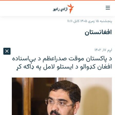
اسرسۍ
ړ
پنجشنبه ۱۵ زمری ۱۴۰۵ کابل ۱۱:۱۱
ېنکونه
کورپاڼه
افغانستان
صلي
راپورونه
تن
خبرونه
افغانستان
ه
لړم ۱۷, ۱۴۰۲
رتلل
د خپرونو جدول
سیمه
افغانستان
د پاکستان موقت صدراعظم د بې‌اسناده
صلي
مرکې
نړۍ
منځنی ختیځ
ېنو
افغان کډوالو د ایستلو لامل په ډاګه کړ
ه
اونیزې خپرونې
نړۍ
رتلل
انځوریزه برخه
ټون
ورزش
اڼې
ه
د کډوالۍ بحران
راجعه
'کووېډ-۱۹'