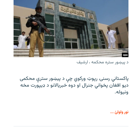
د پیښور ستره محکمه ، ارشیف
پاکستاني رسنۍ رپوټ ورکوي چې د پیښور سترې محکمی
دیو افغان پخواني جنرال او دوه خبریالانو د ډیپورت مخه
ونیوله.
نور ولولئ ...