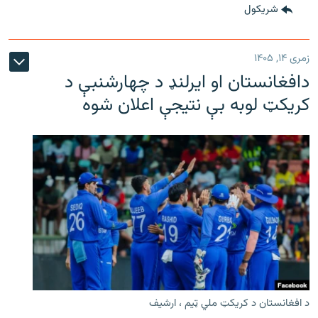
شريکول
زمری ۱۴, ۱۴۰۵
دافغانستان او ایرلنډ د چهارشنبې د
کریکټ لوبه بې نتیجې اعلان شوه
د افغانستان د کریکټ ملي ټیم ، ارشیف