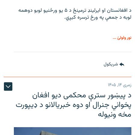
د افغانستان او ایرلینډ ترمینځ د ۵ یو ورځنیو لوبو دوهمه
لوبه د جمعې په ورځ ترسره کیږي.
نور ولولئ ...
شريکول
زمری ۱۴, ۱۴۰۵
د پیښور سترې محکمی دیو افغان
پخواني جنرال او دوه خبریالانو د ډیپورت
مخه ونیوله