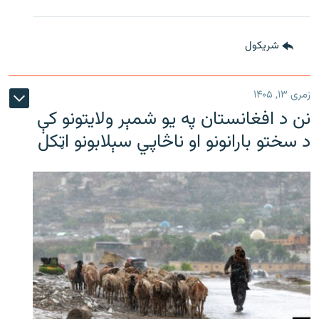
شريکول
زمری ۱۳, ۱۴۰۵
نن د افغانستان په یو شمېر ولایتونو کې
د سختو بارانونو او ناڅاپي سېلابونو اټکل