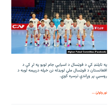
په تایلنډ کې د فوټسال د اسیایي جام لوبو په لړ کې د
افغانستان د فوټسال ملي لوبډله نن خپله درېیمه لوبه د
روسیې پر وړاندې ترسره کوي.
نور ولولئ ...