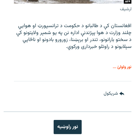
ارشیف
افغانستان کې د طالبانو د حکومت د ترانسپورټ او هوايي
چلند وزارت د هوا پېژندنې اداره نن په یو شمېر ولایتونو کې
د سختو بارانونو، تندر او برېښنا، زورورو بادونو او ناڅاپي
سېلابونو د راوتلو خبرداری ورکوي.
نور ولولئ ...
شريکول
نور راوښيه