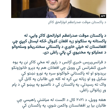
اړیکه
دري پاڼه
د پاکستان موقت صدراعظم انوارالحق کاکړ
Azadi English
د پاکستان موقت صدراعظم انوارالحق کاکړ وایي، له
راسره ملګري شئ
پاکستانه په سلګونو زره افغان کډوال ځکه ایستل کېږي چې
افغانستان له خپلې خاورې د پاکستاني سختدریځو وسله‌والو
د عملیاتو په مخنیوي کې پاتې راغلی دی.
د ازادې اروپا/ ازادي راډيو ټولې پاڼې
د فرانس‌پرېس خبري آژانس د راپور له مخې کاکړ نن په یوه
خبري کنفرانس کې وویل چې افغانان هم په ډېرو ځانوژونکو
بریدونو او له پاکستاني ځواکونو سره په نورو نښتو کې
ښکېل وو او زیاته یې کړه له کله چې طالبان په کابل کې
واک ته رسېدلي، په پاکستان کې د ناامنیو په پېښو کې د پام
وړ زیاتوالی راغلی.
هغه وویل، د ۲۰۲۱ کال د اګست له میاشتې راهیسې چې
طالبان بیا پر افغانستان واکمن شوي، په پاکستان کې