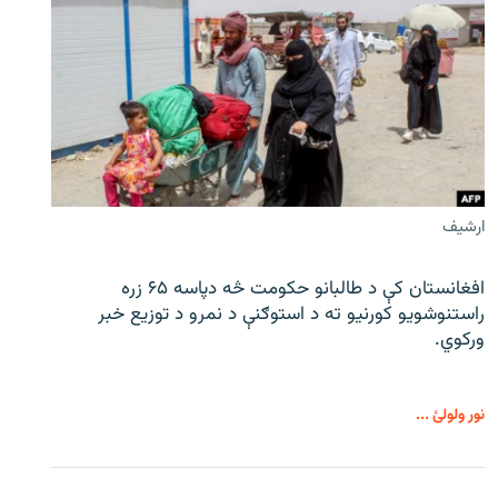
ارشیف
افغانستان کې د طالبانو حکومت څه دپاسه ۶۵ زره
راستنوشویو کورنیو ته د استوګنې د نمرو د توزیع خبر
ورکوي.
نور ولولئ ...