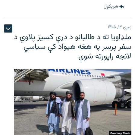
شريکول
زمری ۱۴, ۱۴۰۵
ملډاویا ته د طالبانو د درې کسیز پلاوي د
سفر پرسر په هغه هیواد کې سیاسي
لانجه راپورته شوې