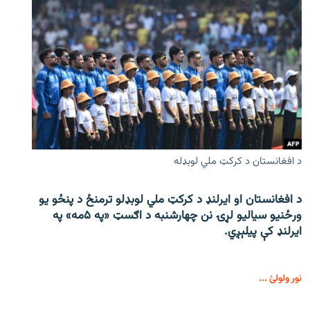
د افغانستان د کرکټ ملي لوبډله
د افغانستان او ایرلنډ د کرکټ ملي لوبډلو ترمنځ د پنځو یو
ورځنیو سیالیو لړۍ نن چهارشنبه د اګسټ «په ۵مه» په
ایرلنډ کې پیلېږي.
نور ولولئ ...