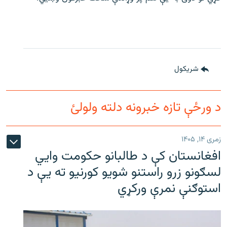
شريکول
د ورځې تازه خبرونه دلته ولولئ
زمری ۱۴, ۱۴۰۵
افغانستان کې د طالبانو حکومت وايي
لسګونو زرو راستنو شویو کورنیو ته یې د
استوګنې نمرې ورکړي