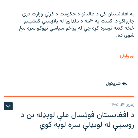
په افغانستان کې د طالبانو د حکومت د کرنې وزارت درې
چارواکو د اګست په ۳مه د ملډاویا له پلازمینې کیشینیو
څخه کتنه ترسره کړه چې له پراخو سیاسي نیوکو سره مخ
شوې ده.
نور ولولئ ...
شريکول
زمری ۱۴, ۱۴۰۵
د افغانستان فوټسال ملي لوبډله نن د
روسیې له لوبډلې سره لوبه کوي