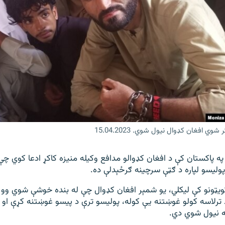
ي افغان کډوال نیول شوي. 15.04.2023
ه پاکستان کې د افغان کډوالو مدافع وکیله منيزه کاکړ ادعا کوي چې
ولیسو لپاره د ګټې سرچینه ګرځېدلې ده.
ټويټونو کې ليکلي، يو شمېر افغان کډوال چې له بنده خوشې شوي وو ا
ترلاسه کولو غوښتنه يې کوله، پوليسو ترې د پيسو غوښتنه کړې او 
ته نيول شوي دي.