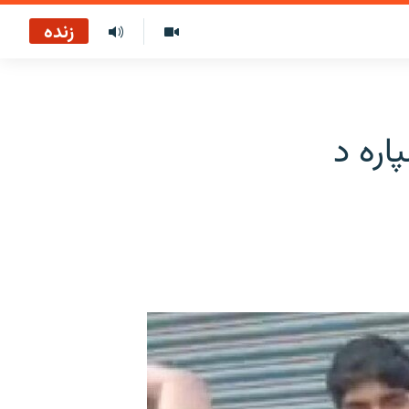
زنده
اره د