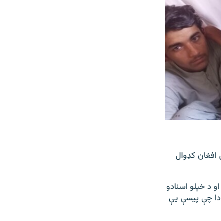
 افغان کډوال
و د خپلو اسنادو
دا چې پیسې یې