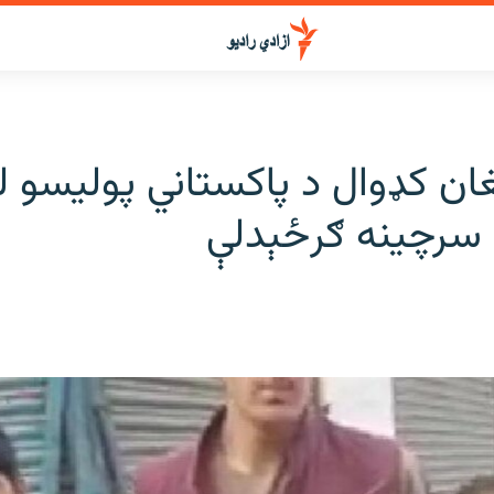
غان کډوال د پاکستاني پولیسو لپ
 سرچینه ګرځېدلې