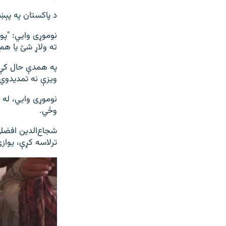
د پاکستان په پې
نوموړی وايي: "پول
ته ولاړ شئ یا هم
په همدې حال کې 
ویزې نه تمدیدوي.
نوموړی وايي، له 
وځي.
شجاع‌الدين افضلي
ترلاسه کړې، یواز