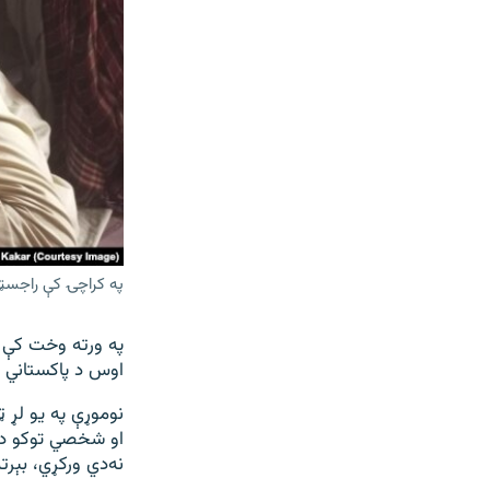
په کراچۍ کې راجسټر شو
په ورته وخت کې پ
اوس د پاکستاني پ
نوموړې په يو لړ 
او شخصي توکو د 
نه‌دي ورکړي، بېر