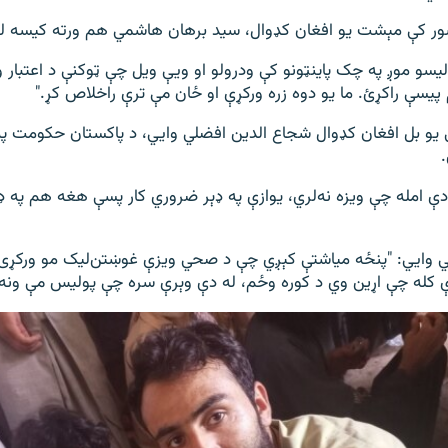
ښور کې مېشت یو افغان کډوال، سید برهان هاشمي هم ورته کیسه ل
یسو موږ په چک پاینټونو کې ودرولو او ویې ویل چې ټوکنې د اعتبار وړ 
 پیسې راکړئ. ما یو دوه زره ورکړې او ځان مې ترې راخلاص کړ."
یو بل افغان کډوال شجاع الدین افضلي وايي، د پاکستان حکومت په 
دې امله چې ويزه نه‌لري، یوازې په ډېر ضروري کار پسې هغه هم په ډې
 وايي: "پنځه میاشتې کېږي چې د صحي ویزې غوښتن‌لیک مو ورکړی، خ
ې کله چې اړین وي د کوره وځم، له دې وېرې سره چې پولیس مې ونه