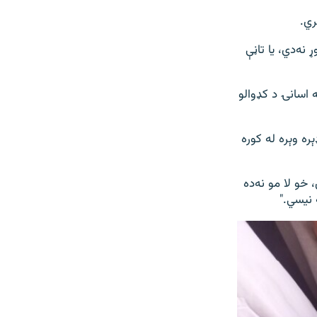
ري.
نه‌دي، یا تاڼې
اسانۍ د کډوالو
ره وېره له کوره
و لا مو نه‌ده
 نیسي."