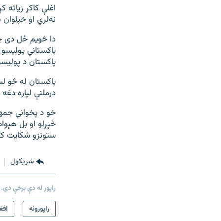
اغلې کاکړ زیاته 
نه‌لري او خپلوان 
دا څویم ځل دی چې
پاکستاني پولیسو د
پاکستان د پولیسو 
پاکستان له څو لس
درملنې لپاره دغه 
خو د پخواني جمهو
څېړلو او بل هېوا
ستونزو شکایت کو
شريکول
راپور له دې برخې دی.
راپورونه
افغ