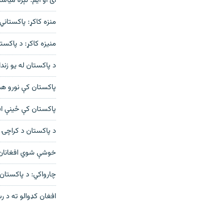
ای او ایم: تېره میاشت له پاکستانه ۵۱۸۱ 
منزه کاکړ: پاکستان
منيزه کاکړ: د پاکستان له زندانونو له ۱۷۰ زيات 
د پاکستان له یو زندانه ۴۰ نور افغانان خو
پاکستان کې نورو هې
پاکستان کې ځینې ا
د پاکستان د کراچۍ 
خوشې شوي افغانان: 
چارواکي: د پاکستان
افغان کډوالو ته د رسېدنې په 
دري پاڼه
Azadi English