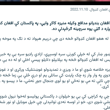
ډوال. 2022.11.10
فغان بندیانو مدافع وکیله منيزه کاکړ وايي، په پاکستان کې افغان ک
پاره د ګټې یوه سرچینه ګرځېدلې ده.
له هغو افغان کډوالو څخه دی چې درېیم هېواد ته د تګ په موخه پ
ور ښار کې له خپلې کورنۍ سره اوسېږي، ازادي راډيو سره يې په خبرو
س له افغان کډوالو څخه په بېلابېلو دلايلو پيسې اخلي او له ده یې
یزه خلاصه شوې او ما د ویزې د تمدیدولو غوښتنلیک ورکړی او د غو
وی په وار وار زه چک پاینټ کې ساتلی یم او درې ځلې یې زما څخه 
چې تاڼې ته مې بو نه‌ځي او یو لوی جنجال جوړ نه‌شي، ما د پیسو په و
ړی."
چې په کراچۍ کې یې یو خپلوان د پاکستاني پولیسو له‌خوا نیول شوی 
شې شوی دی، خو تر اوسه نه‌دی توانېدلی چې خپل موبايل او نور ش
لي.