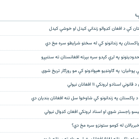
ب
ن کې د افغان کډوالو زنداني کیدل او خوشې کیدل
اکستان په زندانونو کې له سختو شرایطو سره مخ دي
دودیتونو په لرې کېدو سره بېرته افغانستان ته ستنېږو
 پوځيان: په ګاونډیو هېوادونو کې مو روزګار تریخ شوی
ي اسنادو لرونکي ۱۱ افغانان نيولي
 د پاکستان په زندانونو کې شاوخوا سل تنه افغانان بنديان دي
یسو راجستر شوي او اسناد لرونکي افغان کډوال نیولي
بريالان له کومو ستونزو سره مخ دي؟