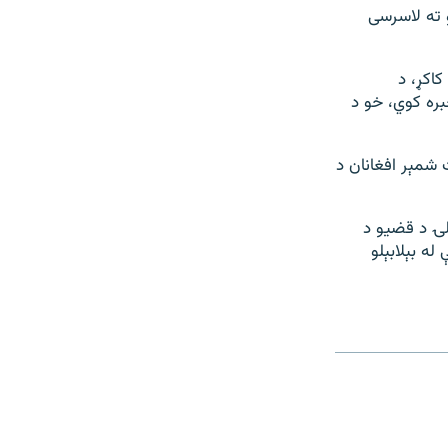
 ته لاسرسی
اکړ، د
بره کوي، خو د
 شمېر افغانان د
لۍ د قضیو د
ه بېلابېلو