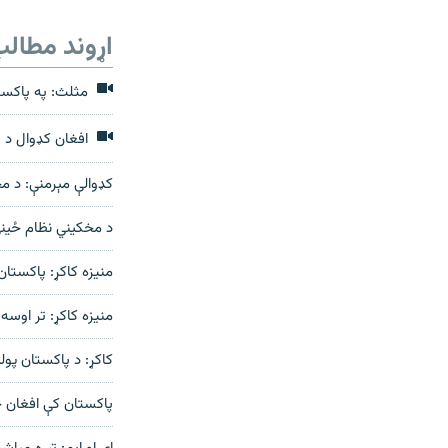
اړوند مطال
مثلث: په پاکستا
افغان کډوال د پ
کډوالې مېرمنې: د مح
د مخکیني نظام ځینې
منيزه کاکړ: پاکستان د قانون
منيزه کاکړ: تر اوسه
کاکړ: د پاکستان پول
پاکستان کې افغان خ