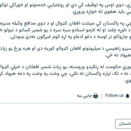
کړې، دوی اوس په توقیف کې دي او روغتیايي خدمتونو او خوراکي توکو
یې باید هغوی ته خواړه وروړي.
 په پاکستان کې مېشت افغان کډوال او د دوی مدافع وکیله منيزه ک
 ناوړه چلند او له لازمو اسنادو سره سره د یو شمېر کسانو د نیولو خ
چارواکو تر اوسه د دغو ادعاو په اړه کوم غبرګون نه‌دی ښودلی.
یزو راهیسې د میلیونونو افغان کډوالو کوربه دی او هره ورځ یو زیات
هېواد ته ځي.
ري حکومت له ړنګېدو وروسته، یو زیات شمېر افغانان د خپلې کډوا
د ته د تګ لپاره پاکستان ته تللي، چې وخت په وخت په دغه هېواد کې ل
ي.
Follow us
چاپي بڼه
انستان