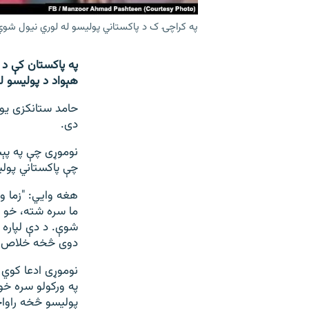
په کراچۍ ک د پاکستاني پولیسو له لوري نیول شوي افغان ک
په پاکستان کې د ا
هېواد د پولیسو ل
حامد ستانکزی یو 
دی.
نوموړی چې په پېښ
چې پاکستاني پولي
هغه وايي: "زما و
ما سره شته، خو د
شوې. د دې لپاره 
دوی څخه خلاص ک
نوموړی ادعا کوي 
په ورکولو سره خو
پولیسو څخه راواخ