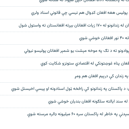
افغانان خپل هېواد ته ستانه شوي
ي پوليس هغه افغان کډوال هم نيسي چې قانوني اسناد ولري
افغانان بېرته افغانستان ته واستول شول
شې شوي
وادونو ته د تګ په موخه مېشت يو شمېر افغانان پوليسو نيولي
فغان پناه غوښتونکي له اقتصادي ستونزو شکایت کوي
په زندان کې درېیم افغان هم ومړ
د پاکستان په زندانونو کې راڅخه ټول اسنادونه او پيسې اخيستل شوي
 له سند ایالته سلګونه افغان بندیان خوشې شوي
خاطر له پاکستان سره ۶۰ میلیونه ډالره مرسته شوې