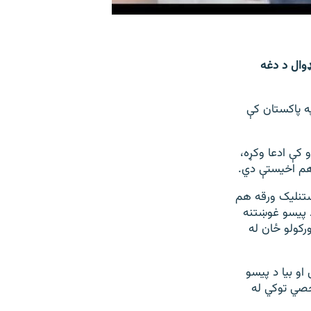
ډوال د دغه
ه پاکستان کې
 کې ادعا وکړه،
 هم اخیستې دي.
ښتنلیک ورقه هم
د پیسو غوښتنه
رکولو ځان له
او بیا د پیسو
خصي توکي له