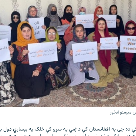
 مېرمنو انځور
کې ده چې په افغانستان کې د ژمي په سړو کې خلک په بېساري ډول 