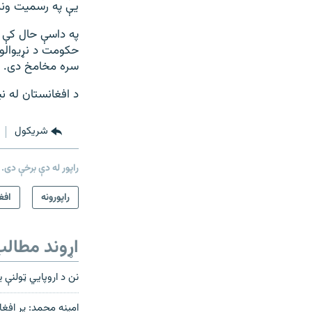
یې په رسمیت ونه 
په داسې حال کې چ
حکومت د نړیوالو 
سره مخامخ دی.
د افغانستان له ن
شريکول
راپور له دې برخې دی.
راپورونه
افغ
اړوند مطال
نن د اروپايي ټولنې 
امینه محمد: پر افغ