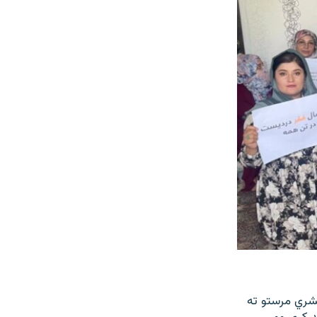
بشري مرستو ته