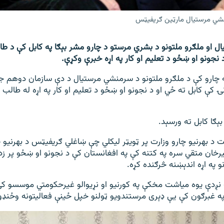
نشي مرستیال مارټین ګریفیټس
 او ملګرو ملتونو د بشري مرستو د چارو مشر بېګا په کابل کې د طالب
 نجونو او ښځو د تعلیم او کار په اړه خبرې وکړې.
 چارو کې د ملګرو ملتونو د سرمنشي مرستیال د دې سازمان دوهم ج
 کې کابل ته ځي او د نجونو او ښځو د تعلیم او کار په اړه له طالب 
ېګا کابل ته ورسېد.
ت د بهرنیو چارو وزارت پر ټويټر لیکلي چې ښاغلي ګریفیټس د بهرنیو چ
خان متقي سره په کتنه کې په افغانستان کې د نجونو او ښځو پر زده 
 په اړه اندېښنه څرګنده کړه.
نږدې یوه میاشت مخکې په کورنیو او نړیوالو غیرحکومتي موسسو کې
په غبرګون کې یې ډېری مرستندویو ټولنو خپل ځینې فعالیتونه وځنډو