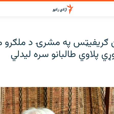
ن ګریفیټس په مشرۍ د ملګرو مل
ي پلاوي طالبانو سره لیدلي