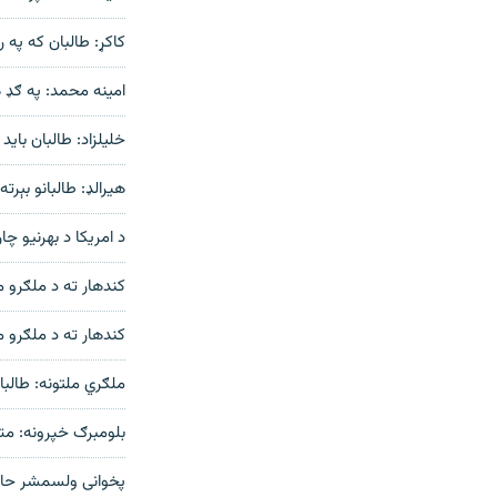
کاکړ: طالبان که په
امینه محمد: په ګډ ه
خلیلزاد: طالبان باید
هیرالډ: طالبانو بېر
د امریکا د بهرنیو چا
کندهار ته د ملګرو 
کندهار ته د ملګرو 
ملګري ملتونه: طالب
بلومبرګ خپرونه: متق
پخوانی ولسمشر حام