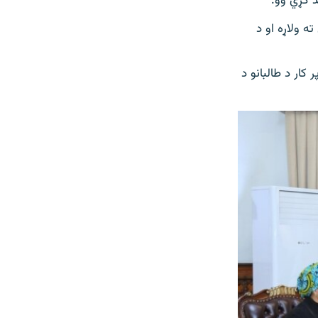
د کړي وو.
ه ولاړه او د
کار د طالبانو د