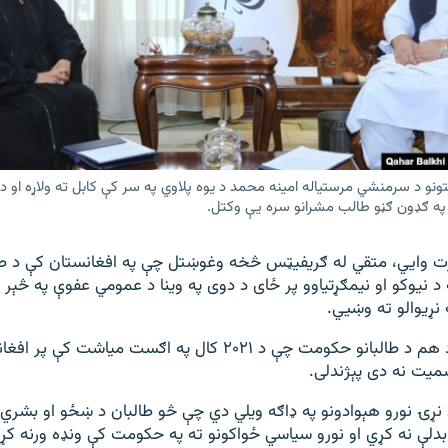
تونو د سرمنشي مرستیاله امینه محمد د یوه پلاوي په سر کې کابل ته ولاړه او د ط
په ګډون ګڼو طالب مشرانو سره یې وکتل.
ارت وايي، متقي له ګریفیټس څخه وغوښتل چې په افغانستان کې د طال
د نیوکو او نیمګړتیاوو پر ځای د دوی په وینا د عمومي عفوې په څېر 
 نړیوالو ته وښيي.
د نړۍ هېڅ هېواد هم د طالبانو حکومت چې د ۲۰۲۱ کال په اګست میاش
میت نه دی پېژندلی.
د نړۍ نورو هېوادونو په ډاګه ویلي دي چې څو طالبان د ښځو او بشري 
بدلې نه کړي او نورو سیاسي ځواکونو ته په حکومت کې ونډه ورنه ک