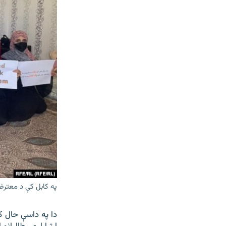
په کابل کې د معترض
دا په داسې حال 