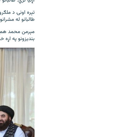
اړتیا لري. طالبا
تېره اونۍ د ملګرو
طالبانو له مشران
مېرمن محمد هم په 
بندیزونو په اړه خ