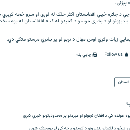
پېژني.
ې د جګړه ځپلي افغانستان اکثر خلک له لوږې او سړو څخه کړېږي د ط
بندیزونو او د بشری مرستو د کمېدو له کبله افغانستان له یوه سخ
یمايي زیات وګړي اوس مهال د نړیوالو پر بشري مرستو متکي دي.
Follow us
چاپي بڼه
انستان
ب
يوه غونډه کې د افغان نجونو او مېرمنو پر محدوديتونو خبرې کېږي
ان ښځو د لګېدلو بندیزونو د کمېدو برخه کې لږ پرمختګ شوی