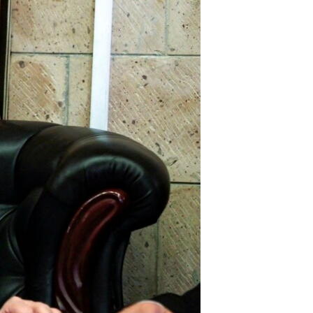
اړیکه