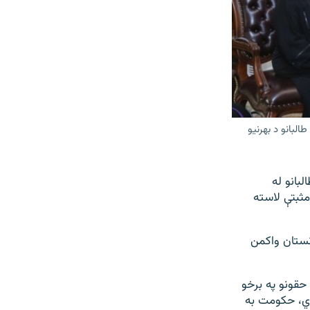
البانو د بهرنیو
بانو له
مثبتې لاسته
ت کې پر افغانستان واکمن
حقونو په برخو
ړي، حکومت به