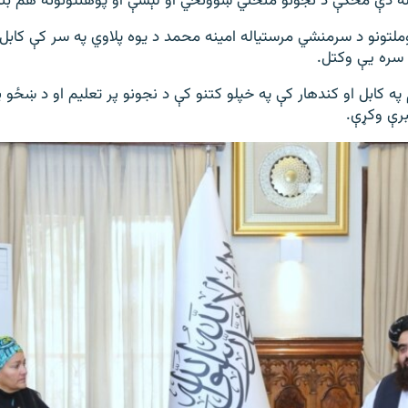
نو له دې مخکې د نجونو منځني ښوونځي او لېسې او پوهنتونونه هم بن
ملتونو د سرمنشي مرستیاله امینه محمد د یوه پلاوي په سر کې کابل ت
و سره یې وکتل.
کابل او کندهار کې په خپلو کتنو کې د نجونو پر تعلیم او د ښځو پر 
برې وکړې.