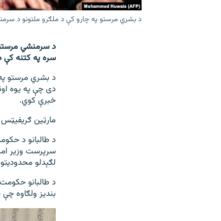
د بشري مرستو په چارو کې د ملګرو ملتونو د سرم
د سرمنشي مرستیال
سره په کتنه کې د
د بشري مرستو په
دی چې په یوه اونۍ
خبرې کوي.
مارټین ګریفیټس ب
د طالبانو د حکوم
سرپرست وزیر امیر
لګېدلو محدودیتونو
د طالبانو حکومت 
بندیز ولګاوه چې 