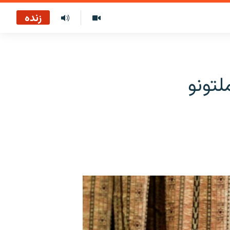
زنده
تونو