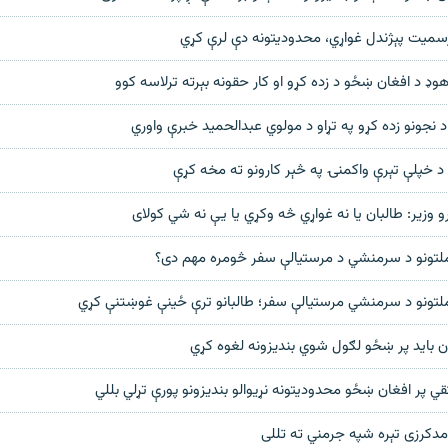
 رسمیت پېژندل غواړي، محدودیتونه دې لرې کړي
وډ د افغان ښځو د زده کړو او کار حقونه بېرته ترلاسه کوو
 د نجونو زده کړو په تړاو د مولوي عبدالحمید خبرې واوري
ته د خپلې تېرې واکمنۍ په څېر کارونو ته مخه کړې
رو وزیر: طالبان یا نه غواړي څه وکړي یا یې نه شي کولای
ملتونو د سرمنشي د مرستیالې سفر څومره مهم دی؟
ملتونو د سرمنشي مرستیالې سفر؛ طالبانو ترې ځینې غوښتنې کړي
ان باید پر ښځو لګول شوي بندیزونه لغوه کړي
ي پر افغان ښځو محدوديتونه نړيوالو بنديزونو پورې تړلي بللي
دکرزی تېره شپه جرمني ته تللی