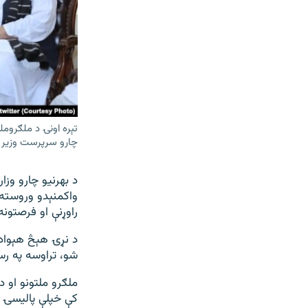
تېره اونۍ د ملګرومل
چارو سرپرست وزیر 
د بهرنیو چارو وز
واکمنېدو وروسته 
راوړنې او فرصتونه
شو، تراوسه په رس
ملګرو ملتونو او 
کې خپلې پالیسۍ 