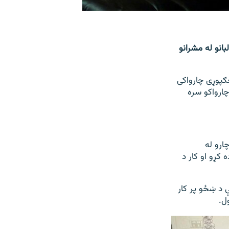
انو له مشرانو
ګپوړی چارواکی
چارواکو سره
ارو له
کړو او کار د
 د ښځو پر کار
ل.