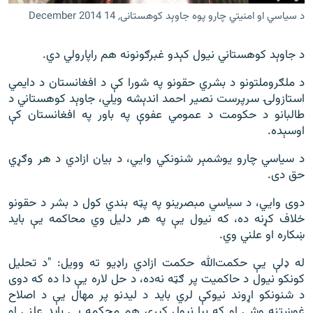
د سیاسي او امنیتي چارو پوه جاوېد کوهستانی, 14 December 2014
د جاوېد کوهستاني نیول کېدو غبرګونونه هم راپارولي دي.
د ملګروملتونو د بشري حقونو په شورا کې د افغانستان د دایمي
استازولۍ سرپرست نصیر احمد اندېشه ویلي، جاوېد کوهستاني د
طالبانو د حکومت د عمومي عفوې په باور په افغانستان کې
اوسېده.
د سياسي چارو يوشمېر شنونکي وايي، د بيان ازادي د هر وګړي
حق دی.
دوی وايي، د سیاسي مبصرينو په پټه بندي کول د بشر د حقونو
خلاف کړنه ده، که نيول يې په هر دليل وي محاکمه يې بايد
ښکاره او علني وي.
له ډلې یې حکمت‌الله حکمت ازادي راډيو ته وويل: "د تحليل
کونکو نيول د حاکميت پر ګټه نه‌ده، د حل لاره يې دا ده که دوى
د شنونکو اړوند نيوکې لري بايد د ليدنو پر مهال يې د اصلاح
غوښتنه وشي او که بيا نيول کېږي هم محکمه يې بايد علني او