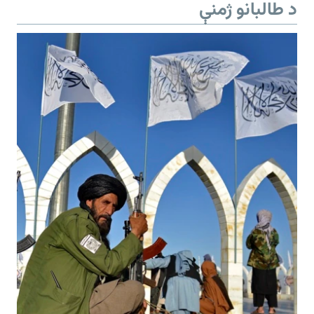
د طالبانو ژمنې