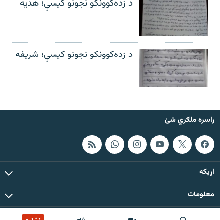
د زده‌کوونکو نجونو کیسې؛ هدیه
د زده‌کوونکو نجونو کیسې؛ شریفه
راسره ملګري شئ
اړيکه
معلومات
د دې سایټ د ټولو مطالبو حقوق له ازادي راډیو سره خوندي دي