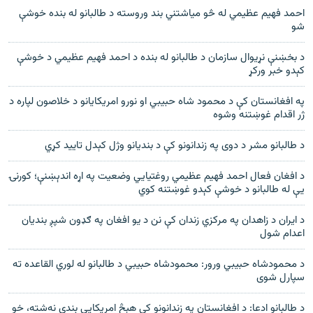
احمد فهیم عظیمي له څو میاشتني بند وروسته د طالبانو له بنده خوشې
شو
د بخښنې نړیوال سازمان د طالبانو له بنده د احمد فهیم عظیمي د خوشې
کېدو خبر ورکړ
په افغانستان کې د محمود شاه حبیبي او نورو امریکايانو د خلاصون لپاره د
ژر اقدام غوښتنه وشوه
د طالبانو مشر د دوی په زندانونو کې د بندیانو وژل کېدل تایید کړي
د افغان فعال احمد فهیم عظیمي روغتیايي وضعیت په اړه اندېښنې؛ کورنۍ
یې له طالبانو د خوشې کېدو غوښتنه کوي
د ایران د زاهدان په مرکزي زندان کې نن د یو افغان په ګډون شپږ بندیان
اعدام شول
د محمودشاه حبيبي ورور: محمودشاه حبيبي د طالبانو له لوري القاعده ته
سپارل شوی
د طالبانو ادعا: د افغانستان په زندانونو کې هېڅ امریکايي بندي نه‌شته، خو