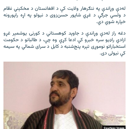
له‌دې وړاندې په ننګرهار ولايت کې د افغانستان د مخکېني نظام
د ولسي جرګې د غړي شاپور حسن‌زوی د نیولو په اړه راپورونه
خپاره شوي دي.
دغه راز له‌دې وړاندې د جاوېد کوهستاني د کورنۍ یوشمېر غړو
ازادي راډیو سره خبرو کې ادعا کړې وه چې، د طالبانو د حکومت
استخباراتو نوموړی تېره پنج‌شنبه د کابل د سرای شمالي په سیمه
کې نیولی دی.