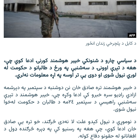
اړیکه
دري پاڼه
Azadi English
د کابل د پلچرخي زندان انځور
راسره ملګري شئ
د سیاسي چارو د شنونکي خیبر هوشمند کورنۍ ادعا کوي چې،
هغه د تېرې اوونۍ د سه‌شنبې په ورځ د طالبانو د حکومت له
لوري نیول شوی او دوی یې تر اوسه په اړه معلومات نه‌لري.
د ازادې اروپا/ ازادي راډيو ټولې پاڼې
د خيبر هوشمند تره صادق خان نن دوشنبه د سپتمبر په دېرشمه
ازادي راډيو سره خبرو کې ادعا وکړه چې، خيبر هوشمند د تېرې
سه‌شنبې راهيسې د سپتمبر ٢٤مه د طالبان د حکومت له‌خوا
نيول شوى.
د نوموړي د نيول کېدو علت لا نه‌دى څرګند، خو تره یې صادق
خان ادعا کوي، چې هغه په رسنیو کې په ډېره څرګنده ډول د
افغانانو له حقونو دفاع کوله.