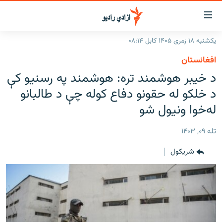
اسرسۍ
ړ
یکشنبه ۱۸ زمری ۱۴۰۵ کابل ۰۸:۱۴
ېنکونه
کورپاڼه
افغانستان
صلي
راپورونه
د خيبر هوشمند تره: هوشمند په رسنيو کې
تن
خبرونه
افغانستان
د خلکو له حقونو دفاع کوله چې د طالبانو
ه
رتلل
د خپرونو جدول
له‌خوا ونيول شو
سیمه
افغانستان
صلي
مرکې
نړۍ
منځنی ختیځ
ېنو
تله ۰۹, ۱۴۰۳
ه
اونیزې خپرونې
نړۍ
رتلل
شريکول
انځوریزه برخه
ټون
ورزش
اڼې
ه
د کډوالۍ بحران
راجعه
'کووېډ-۱۹'