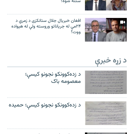
ستنه شوه؟
افغان خبریال جلال ستانکزی د زمري د
۲۴مې له جریاناتو وروسته ولې له هېواده
ووت؟
د زړه خبرې
د زده‌کوونکو نجونو کیسې؛
معصومه باک
د زده‌کوونکو نجونو کیسې؛ حمیده