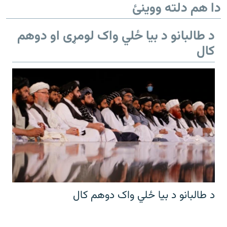
دا هم دلته ووینئ
د طالبانو د بیا ځلي واک لومړی او دوهم
کال
د طالبانو د بیا ځلي واک دوهم کال