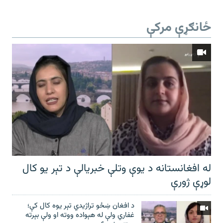
ځانګړې مرکې
له افغانستانه د یوې وتلې خبریالې د تېر يو کال
لوړې ژورې
د افغان ښځو تراژیدي تېر یوه کال کې؛
غفاري ولې له هېواده ووته او ولې بېرته