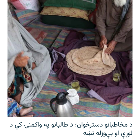
د مخاطبانو دسترخوان؛ د طالبانو په واکمنۍ کې د
لوږې او بې‌وزله نښه