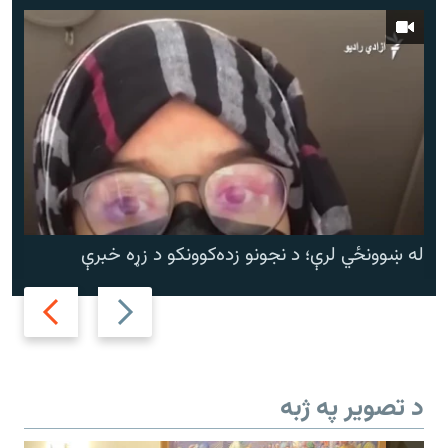
له ښوونځي لرې؛ د نجونو زده‌کوونکو د زړه خبرې
Next
Previous
slide
slide
د تصویر په ژبه