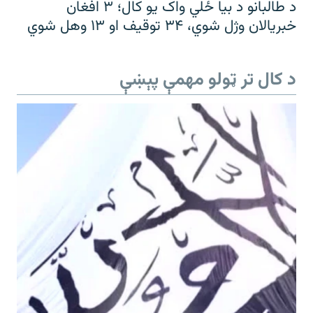
د طالبانو د بیا ځلي واک یو کال؛ ۳ افغان
خبریالان وژل شوي، ۳۴ توقیف او ۱۳ وهل شوي
د کال تر ټولو مهمې پېښې