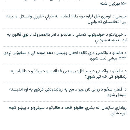
۱۵۰ بهرنیان شته
جرمني د لومړي ځل لپاره یوه ډله افغانان له خپلې خاورې وایستل او بېرته
یې افغانستان ته ولېږل
د خبریالانو د خوندیتوب کمېټې د طالبانو د امر باالمعروف د نوي قانون په
اړه اندېښنه ښودلې
د طالبانو د واکمنۍ درې کاله؛ افغان وېټنس: دغه موده کې د ښځوژنې نږدې
۳۳۲ پېښې ثبت شوي
د طالبانو د واکمنۍ درېيم کال؛ پر مدني فعالانو او خبریالانو د طالبانو په
زندانونو کې څه تېر شوي؟
د افغان ښځو د رواني ناروغیو د مخ په زیاتېدونکي کړکېچ په اړه اندېښنه
ښودل شوې
رواداري سازمان: له بشري حقونو څخه د طالبانو د سرغړونو د پېښو کچه
لوړه شوې