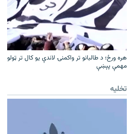
هره ورځ؛ د طالبانو تر واکمنۍ لاندې یو کال تر ټولو
مهمې پېښې
تخلیه