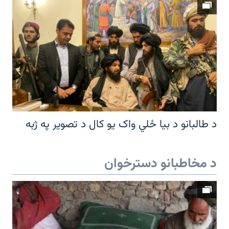
د طالبانو د بیا ځلي واک یو کال د تصویر په ژبه
د مخاطبانو دسترخوان