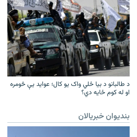
د طالبانو د بیا ځلي واک یو کال؛ عواید یې څومره
او له کوم ځایه دي؟
بندیوان خبریالان