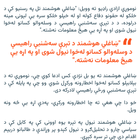
نوموړي ازادي راډيو ته وویل: "ښاغلي هوشمند تل په رسنيو کې د
خلکو له حقونو دفاع کوله او له خپلو خلکو سره يې لېونۍ مينه
درلوده، د د تېرې سه‌شنبې راهيسې د وسله‌والو کسانو له‌خوا
نيول شوى او په اړه يې هيڅ معلومات نه‌شته."
"ښاغلي هوشمند د تېرې سه‌شنبې راهيسې
د وسله‌والو کسانو له‌خوا نيول شوى او په اړه يې
هيڅ معلومات نه‌شته."
ښاغلي هوشمند ته يو بل نژدې کس ادعا کوي چې، نوموړي ته د
بېلابېلو کسانو له‌خوا اخطارونه ورکړل شوي وو چې په پايله کې د
تېرې سه‌شنبې ورځې راهيسې لادرکه دى.
خو دا چې هغې ته چا اخطارونه ورکړي، په‌‌دې اړه یې څه ونه
ویل.
د ښاغلي هوشمند نیول په تېره یوه اوونۍ کې په کابل کې د
سیاسي چارو د تحليل‌ګرو د نيول کېدو پر وړاندې د طالبانو دریېم
اقدام دى چې تر سره کېږي.