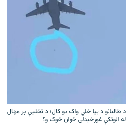
د طالبانو د بیا ځلي واک یو کال؛ د تخلیې پر مهال
له الوتکې غورځېدلی ځوان څوک و؟