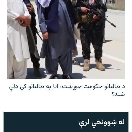
د طالبانو حکومت جوړښت؛ ایا په طالبانو کې ډلې
شته؟
له ښوونځي لرې