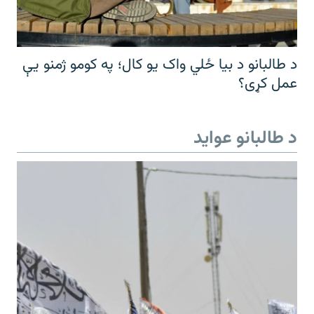
د طالبانو د بیا ځلي واک یو کال؛ په کومو ژمنو یې
عمل کړی؟
د طالبانو عواید