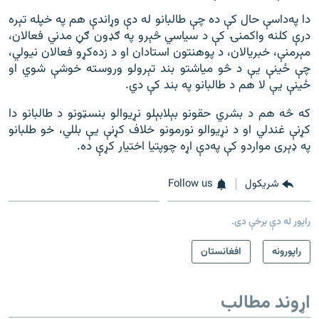
دا په‌داسې حال کې ده چې طالبانو له ‌دې وړاندې هم په خپله تېره
درې کلنه واکمنۍ کې د سیاسي څېرو په ګډون ګڼ مدني فعالان،
مېرمنې، خبریالان، د پوهنتون استادان او د زده‌کړو فعالان نیولي،
چې ځینې یې د څو میاشتو بند تېرولو وروسته خوشې شوي او
ځینې یې لا هم د طالبانو په بند کې دي.
که څه هم د بشري حقونو بېلابېلو نړیوالو بنسټونو د طالبانو دا
کړنې غندلي او د نړیوالو نورمونو خلاف کړنې يې بللي، خو طلبانو
په ډېری مواردو کې په‌دې اړه چوپتیا اختیار کړې ده.
شريکول
Follow us
راپور له دې برخې دی.
راپورونه
افغانستان
اړوند مطالب