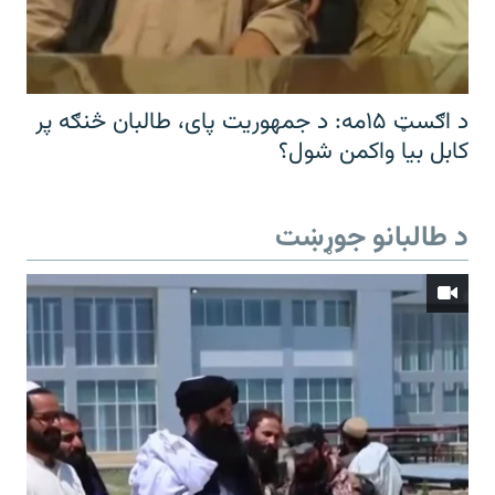
د اګسټ ۱۵مه: د جمهوریت پای، طالبان څنګه پر
کابل بیا واکمن شول؟
د طالبانو جوړښت