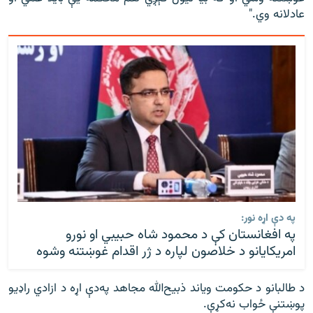
عادلانه وي."
په دې اړه نور:
په افغانستان کې د محمود شاه حبیبي او نورو
امریکايانو د خلاصون لپاره د ژر اقدام غوښتنه وشوه
د طالبانو د حکومت ویاند ذبیح‌الله مجاهد په‌دې اړه د ازادي راډیو
پوښتنې ځواب نه‌کړې.