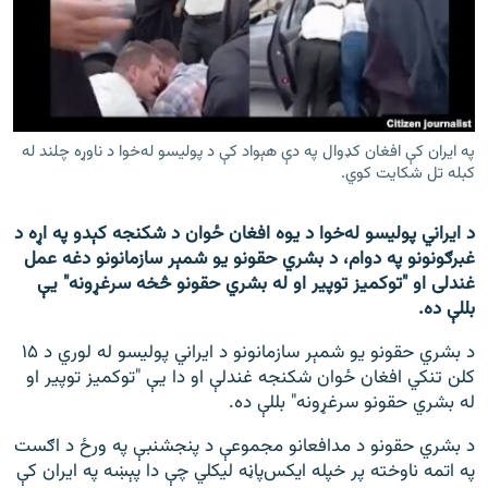
اړیکه
دري پاڼه
Azadi English
په ایران کې افغان کډوال په دې هېواد کې د پولیسو له‌خوا د ناوړه چلند له
کبله تل شکایت کوي.
راسره ملګري شئ
د ایراني پولیسو له‌خوا د یوه افغان ځوان د شکنجه کېدو په اړه د
غبرګونونو په دوام، د بشري حقونو یو شمېر سازمانونو دغه عمل
د ازادې اروپا/ ازادي راډيو ټولې پاڼې
غندلی او "توکمیز توپير او له بشري حقونو څخه سرغړونه" یې
بللې ده.
د بشري حقونو یو شمېر سازمانونو د ایراني پولیسو له لوري د ۱۵
کلن تنکي افغان ځوان شکنجه غندلې او دا یې "توکمیز توپير او
له بشري حقونو سرغړونه" بللې ده.
د بشري حقونو د مدافعانو مجموعې د پنجشنبې په ورځ د اګست
په اتمه ناوخته پر خپله ایکس‌پاڼه لیکلي چې دا پېښه په ایران کې