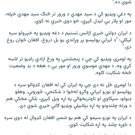
شوى ده."
په دغې ویډيو کې د سید مهدي د ورور تر څنګ سید مهدي خپله،
مور او پلار یې لیدل کېږي، خو دوی خبرې نه کوي.
د ایران دولتي خبري اژانس تسنیم د دغه ویډیو په خپرولو سره
لیکلي: "د ايراني پولیسو پر وړاندې یو بل دروغ، افغان ځوان روغ
دى."
په لومړۍ ويډيو کې چې د پنجشنبې په ورځ ازادي راډيو تر لاسه
کړې وه، د مهدي موسوي ورور او مور یې د هغه د بد وضعیت
څخه شکايت کاوه.
دا لومړی ځل نه دی چې په ایران کې له افغان کډوالو سره د
پولیسو او نورو ایراني وګړو له‌خوا د شکنحې، ځورونې، وهلو
ډبولو، سپکاوي او تاوتريخوالي په اړه ویل کېږي، بلکې مخکې هم
د ورته چلندونو په اړه بېلابیلې ويډيو ګانې خپرې شوي دی.
د ایران په نورو سیمو کې هم یو شمېر افغان کډوال له دوى سره
د ناوړه چلند په اړه شکایت کوي.