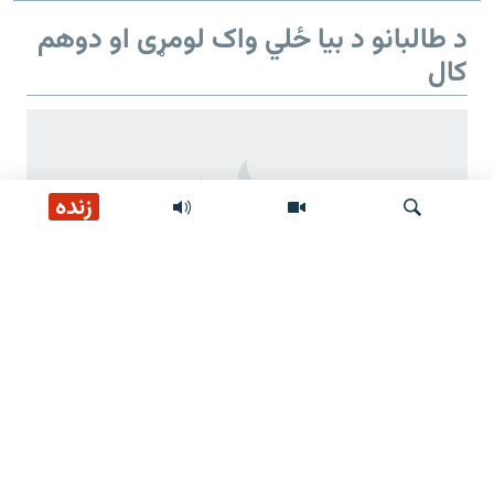
د طالبانو د بیا ځلي واک لومړی او دوهم
کال
زنده
لټون
د طالبانو د بیا ځلي واک دوهم کال
د طالبانو ژمنې