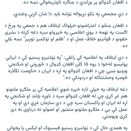
د افغان کډوالو پر وړاندې د ښکاره تاوتریخوالي نښه ده.
د دې مجمعې په ټکو نړیواله ټولنه باید دا شان کړنې وغندي.
د افغان ښځو د اعتراضونو خپلواک ایتلاف هم د جمعې په ورځ د
اګست په نهمه د یوې اعلامیې په خپرولو سره دغه کړنه د بشری
حقونو د قوانینو خلاف عمل او د "ظلم او توکمیز توپیر" نښه بللې
ده.
د دې ایتلاف په اعلاميه کې راغلي: "په ټولنیزو رسنیو کې د ایراني
پولیسو له‌خوا د یوه ۱۵ کلن افغان کډوال د ځورونې او شکنجې
ویډیو ښيي چې د افغان کډوالو په اړه د ایران د حکومت تګلاره
څومره وحشتناکه او دردونکې ده."
دغه ایتلاف په خپلې تازه خپره شوې اعلامیه کې پر ملګرو ملتونو
هم غږ کړى چې له افغان کډوالو سره د ناوړه چلند او شکنجې په
اړه له ایران او پاکستان سره چې د دې سازمان غړي دي او په
عمل کې یې د ملګرو ملتونو منشور او اصولو ته درناوی نه دی
کړی وپوښتي.
په همدې حال کې د ټولنیزو رسنيو فېسبوک او ایکس یا پخواني