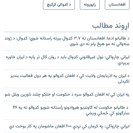
افغانستان
راپورونه
د کډوالۍ کړکېچ
اړوند مطالب
د طالبانو ادعا: افغانستان ته ۳.۷ کډوال بېرته راستانه شوي؛ کډوال: د ژوند
ښه‌والي ته مو هېڅ پام نه دی شوی
ایراني چارواکي: ټول غیرقانوني کډوال باید د روان کال تر پایه د ایران خاوره
پرېږدي
د ايران په اذربايجان ولايت کې د افغان کډوالو په هر ډول فعاليت بنديز
لګېدلی
په ایران کې له افغان کډوالو سره د حکومت او خلکو چلند ناورین وبلل شو
د طالبانو حکومت له ګاونډیو هېوادونو راستانه شويو کډوالو ته په ۴۶
ښارګوټو کې ځمکې ویشي
ایراني چارواکي: په کرمان کې نږدې ۶۰۰ افغان ماشومان په کار بوخت دي