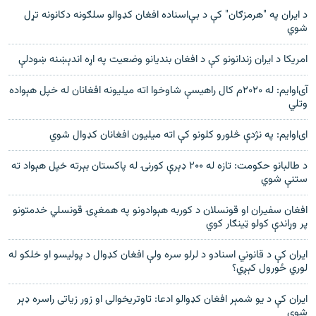
د ايران په "هرمزګان" کې د بې‌اسناده افغان کډوالو سلګونه دکانونه تړل
شوي
امریکا د ایران زندانونو کې د افغان بندیانو وضعیت په اړه اندېښنه ښودلې
آى‌او‌ایم: له ۲۰۲۰م کال راهیسې شاوخوا اته میلیونه افغانان له خپل هېواده
وتلي
ای‌او‌ايم: په نژدې څلورو کلونو کې اته ميليون افغانان کډوال شوي
د طالبانو حکومت: تازه له ۲۰۰ ډېرې کورنۍ له پاکستان بېرته خپل هېواد ته
ستنې شوي
افغان سفیران او قونسلان د کوربه هېوادونو په همغږۍ قونسلي خدمتونو
پر وړاندې کولو ټینګار کوي
ايران کې د قانوني اسنادو د لرلو سره ولې افغان کډوال د پوليسو او خلکو له
لوري ځورول کېږي؟
ايران کې د يو شمېر افغان کډوالو ادعا: تاوتريخوالی او زور زياتی راسره ډېر
شوی