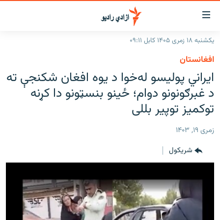
اسرسۍ
ړ
یکشنبه ۱۸ زمری ۱۴۰۵ کابل ۰۹:۱۱
ېنکونه
کورپاڼه
افغانستان
صلي
راپورونه
ایراني پولیسو له‌خوا د یوه افغان شکنجې ته
تن
خبرونه
افغانستان
د غبرګونونو دوام؛ ځینو بنسټونو دا کړنه
ه
رتلل
د خپرونو جدول
توکمیز توپیر بللی
سیمه
افغانستان
صلي
مرکې
نړۍ
منځنی ختیځ
ېنو
زمری ۱۹, ۱۴۰۳
ه
اونیزې خپرونې
نړۍ
رتلل
شريکول
انځوریزه برخه
ټون
ورزش
اڼې
ه
د کډوالۍ بحران
راجعه
'کووېډ-۱۹'