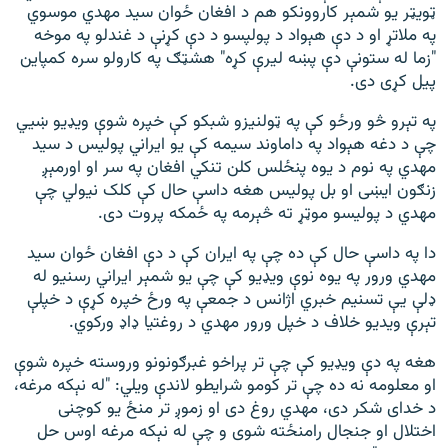
ټویټر یو شمېر کاروونکو هم د افغان ځوان سید مهدي موسوي
په ملاتړ او د دې هېواد د پولپسو د دې کړنې د غندلو په موخه
"زما له ستونې دې پښه لیرې کړه" هشټګ په کارولو سره کمپاین
پیل کړی دی.
په تېرو څو ورځو کې په ټولنيزو شبکو کې خپره شوې ويډيو ښيي
چې د دغه هېواد په داماوند سيمه کې يو ايراني پوليس د سيد
مهدي په نوم د يوه پنځلس کلن تنکي افغان په سر او اورمېږ
زنګون ايښى او بل پوليس هغه داسې حال کې کلک نيولي چې
مهدي د پوليسو موټړ ته څېرمه په ځمکه پروت دى.
دا په داسې حال کې ده چې په ایران کې د دې افغان ځوان سید
مهدي ورور په یوه نوې ویډیو کې چې یو شمېر ایراني رسنیو له
ډلې یې تسنیم خبري اژانس د جمعې په ورځ خپره کړې د خپلې
تېرې ویدیو خلاف د خپل ورور مهدي د روغتیا ډاډ ورکوي.
هغه په دې ویډیو کې چې تر پراخو غبرګونونو وروسته خپره شوې
او معلومه نه ده چې تر کومو شرایطو لاندې ویلي: "له نېکه مرغه،
د خدای شکر دی، مهدي روغ دی او زموږ تر منځ یو کوچنی
اختلال او جنجال رامنځته شوى و چې له نېکه مرغه اوس حل