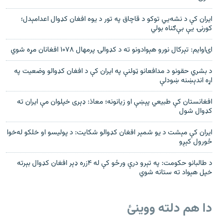
ایران کې د نشه‌يي توکو د قاچاق په تور د یوه افغان کډوال اعدامېدل؛
کورنۍ یې بې‌ګناه بولي
ای‌او‌ايم: تېرکال نورو هېوادونو ته د کډوالۍ پرمهال ۱۰۷۸ افغانان مړه شوي
د بشري حقونو د مدافعانو ټولنې په ایران کې د افغان کډوالو وضعیت په
اړه اندېښنه ښودلې
افغانستان کې طبيعي پېښې او زيانونه؛ معاذ: ډېری خپلوان مې ايران ته
کډوال شول
ایران کې مېشت د يو شمېر افغان کډوالو شکايت: د پوليسو او خلکو له‌خوا
ځورول کېږو
د طالبانو حکومت: په تېرو درې ورځو کې له ۴زره ډېر افغان کډوال بېرته
خپل هېواد ته ستانه شوي
دا هم دلته ووینئ