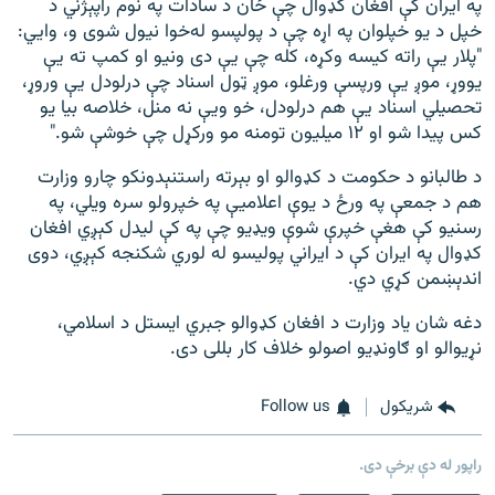
په ایران کې افغان کډوال چې ځان د سادات په نوم راپېژني د
خپل د یو خپلوان په اړه چې د پولپسو له‌خوا نيول شوى و، وايي:
"پلار یې راته کیسه وکړه، کله چې یې دی ونیو او کمپ ته یې
یووړ، موږ یې ورپسې ورغلو، موږ ټول اسناد چې درلودل یې وروړ،
تحصيلي اسناد يې هم درلودل، خو ويې نه منل، خلاصه بیا يو
کس پيدا شو او ١٢ ميلیون تومنه مو ورکړل چې خوشې شو."
د طالبانو د حکومت د کډوالو او بېرته راستنېدونکو چارو وزارت
هم د جمعې په ورځ د یوې اعلامیې په خپرولو سره ويلي، په
رسنيو کې هغې خپرې شوې ويډيو چې په کې ليدل کېږي افغان
کډوال په ايران کې د ايراني پوليسو له لوري شکنجه کېږي، دوی
اندېښمن کړي دي.
دغه شان یاد وزارت د افغان کډوالو جبري ايستل د اسلامي،
نړیوالو او ګاونډیو اصولو خلاف کار بللى دی.
شريکول
Follow us
راپور له دې برخې دی.