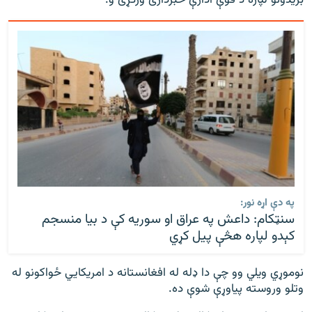
په دې اړه نور:
سنټکام: داعش په عراق او سوریه کې د بیا منسجم
کېدو لپاره هڅې پیل کړي
نوموړي ویلي وو چې دا ډله له افغانستانه د امریکايي ځواکونو له
وتلو وروسته پیاوړې شوې ده.