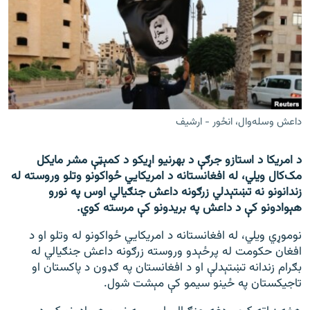
اړیکه
دري پاڼه
Azadi English
راسره ملګري شئ
داعش وسله‌وال، انځور - ارشيف
د امریکا د استازو جرګې د بهرنیو اړیکو د کمېټې مشر مایکل
د ازادې اروپا/ ازادي راډيو ټولې پاڼې
مک‌کال ویلي، له افغانستانه د امریکايي ځواکونو وتلو وروسته له
زندانونو نه تښتېدلي زرګونه داعش جنګیالي اوس په نورو
هېوادونو کې د داعش په بریدونو کې مرسته کوي.
نوموړي ویلي، له افغانستانه د امریکايي ځواکونو له وتلو او د
افغان حکومت له پرځېدو وروسته زرګونه داعش جنګیالي له
بګرام زندانه تښتېدلې او د افغانستان په ګډون د پاکستان او
تاجیکستان په ځینو سیمو کې مېشت شول.