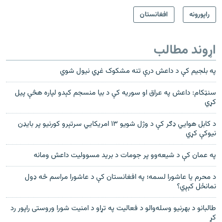
راپورونه
افغانستان
اړوند مطالب
په بلجیم کې د داعش درې تنه مشکوک غړي نیول شوي
سنټکام: داعش په عراق او سوریه کې د بیا منسجم کېدو لپاره هڅې پیل
کړي
د کابل هوايي ډګر کې د وژل شويو ۱۳ امريکايي سرتېرو کورنیو پر بايډن
نيوکې کړي
په عمان کې د شیعه‌وو پر جومات د برید مسوولیت داعش ومانه
د محرم یا عاشورا لسمه؛ په افغانستان کې د عاشورا مراسم څه ډول
نمانځل کېږي؟
طالبانو د بهرنیو وسله‌والو د فعالیت په تړاو د امنیت شورا وروستی راپور رد
کړ