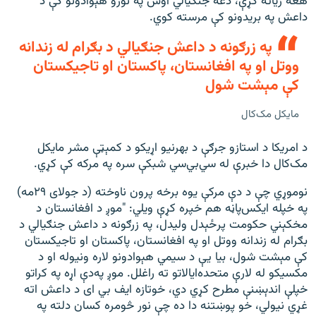
هغه زیاته کړې، دغه جنګیالي اوس په نورو هېوادونو کې د
داعش په بریدونو کې مرسته کوي.
په زرګونه د داعش جنګیالي د بګرام له زندانه
ووتل او په افغانستان، پاکستان او تاجیکستان
کې مېشت شول
مايکل مک‌کال
د امریکا د استازو جرګې د بهرنیو اړیکو د کمېټې مشر مایکل
مک‌کال دا خبرې له سي‌بي‌سي شبکې سره په مرکه کې کړي.
نوموړي چې د دې مرکې یوه برخه پرون ناوخته (د جولای ۲۹مه)
په خپله ايکس‌پاڼه هم خپره کړې ویلي: "موږ د افغانستان د
مخکېني حکومت پرځېدل ولیدل، په زرګونه د داعش جنګیالي د
بګرام له زندانه ووتل او په افغانستان، پاکستان او تاجیکستان
کې مېشت شول، بيا يې د سيمي هېوادونو لاره ونيوله او د
مکسیکو له لارې متحده‌ایالاتو ته راغلل. موږ په‌دې اړه په کراتو
خپلې اندېښنې مطرح کړي دي، خوتازه ایف ‌بي ‌ای د داعش اته
غړي نیولي، خو پوښتنه دا ده چې نور څومره کسان دلته په