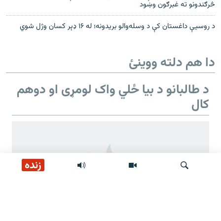
څرګندونو ته غبرګون وښود
د روسیې داغستان کې د وسله‌والو بریدونه؛ له ۱۶ ډېر کسان وژل شوي
دا هم دلته ووینئ
د طالبانو د بیا ځلي واک لومړی او دوهم
کال
زنده
لټون