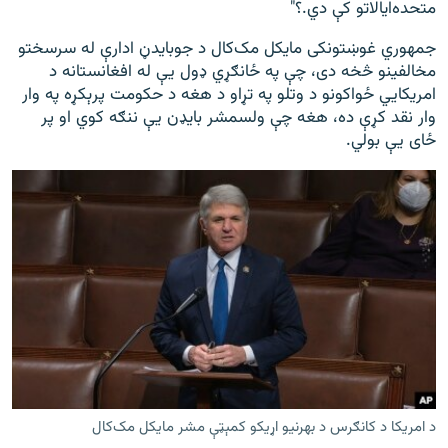
متحده‌ایالاتو کې دي.؟"
جمهوري غوښتونکی مایکل مک‌کال د جوبایدڼ ادارې له سرسختو
مخالفینو څخه دی، چې په ځانګړي ډول یې له افغانستانه د
امریکايي ځواکونو د وتلو په تړاو د هغه د حکومت پرېکړه په وار
وار نقد کړې ده، هغه چې ولسمشر بایډن یې ننګه کوي او پر
ځای یې بولي.
د امریکا د کانګرس د بهرنیو اړیکو کمېټې مشر مایکل مک‌کال