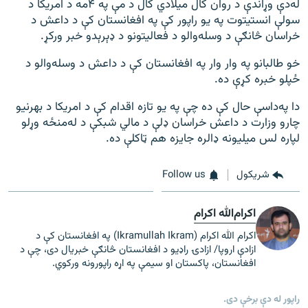
له‌دې وړاندې د روان کال میلادي کال د مې په ۴مه د امریکا د
سولې انستیتوت په یو راپور کې په افغانستان کې د داعش د
خراسان څانګې د وسله‌والو د فعالیتونو د ډېرېدو خبر ورکړ.
خو طالبانو په وار وار په افغانستان کې د داعش د وسله‌والو د
ځپلو خبره کړې ده.
دا په‌داسې حال کې ده چې په یو تازه اقدام کې د امریکا د بهرنیو
چارو وزارت د داعش خراسان ډلې د مالي شبکې د له‌منځه وړلو
لپاره لس میلیونه ډالره جایزه هم ټاکلې ده.
شريکول
Follow us
اکرام‌الله اکرام
اکرام الله اکرام (Ikramullah Ikram) په افغانستان کې د
ازادې اروپا/ ازادۍ راډیو د افغانستان څانګې خبریال دی، چې د
افغانستان، پاکستان او سیمې په اړه راپورونه ورکوي.
راپور له دې برخې دی.