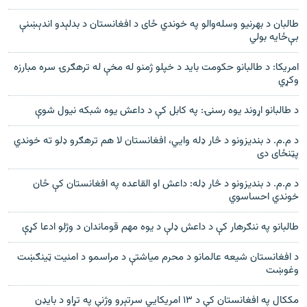
طالبان د بهرنیو وسله‌والو په خوندي ځای د افغانستان د بدلېدو اندېښنې
بې‌ځایه بولي
امریکا: د طالبانو حکومت باید د خپلو ژمنو له مخې له ترهګرۍ سره مبارزه
وکړي
د طالبانو اړوند یوه رسنۍ: په کابل کې د داعش یوه شبکه نیول شوې
د م.م. د بندیزونو د څار ډله وايي، افغانستان لا هم ترهګرو ډلو ته خوندي
پټنځای دی
د م.م. د بندیزونو د څار ډله: داعش او القاعده په افغانستان کې ځان
خوندي احساسوي
طالبانو په ننګرهار کې د داعش ډلې د یوه مهم قوماندان د وژلو ادعا کړې
د افغانستان شیعه عالمانو د محرم میاشتې د مراسمو د امنیت ټینګښت
وغوښت
مککال په افغانستان کې د ۱۳ امریکايي سرتېرو وژنې په تړاو د بایډن