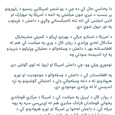
دا په‌داسې حال کې ده چې د یو شمېر امریکايي رسنیو د راپورونو
پر بنسټ د تېرې جون میاشتې په ۱۱مه د امریکا په نیویارک او
لاس انجلس کې اته تنه تاجیکستاني وګړي د داعش د غړیتوب
په تور نیول شوي دي.
د امریکا د استازو جرګې د بهرنیو اړیکو د کمېټې مشرمایکل
مک‌کال له‌دې وړاندې د روان کال د وري په میاشت کې هم له
افغانستانه بهر د داعش د وسله‌والو د عملیاتي وړتیاوو د ډېرېدو
په اړه اندېښنه ښودلې وه.
نوموړي ویلي وو، چې داعش امریکا او اروپا ته لوی ګواښ دی.
په افغانستان کې د داعش د وسله‌والو د موجودیت او نورو
هېوادونو ته د دغه وسله‌والې ډلې د احتمالي ګواښونو په اړه
اندېښنې لا له وړاندې موجودې دي.
د روان کال د اپریل په میاشت کې د امریکا د مرکزي قوماندې
پخواني قوماندان فرانک مکنزي هم له ای‌بي‌سي سره په یوه
مرکه کې، د داعش له‌خوا پر امریکا او نورو هېوادونو کې د
بریدونو لپاره د قوې ادارې خبرداری ورکړی و.