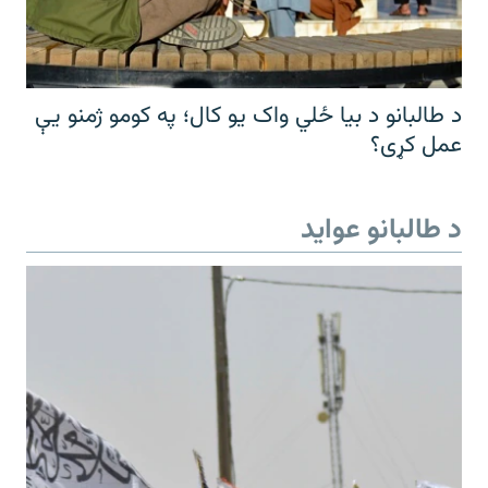
د طالبانو د بیا ځلي واک یو کال؛ په کومو ژمنو یې
عمل کړی؟
د طالبانو عواید