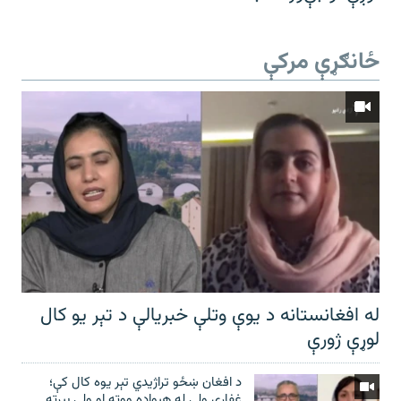
ځانګړې مرکې
له افغانستانه د یوې وتلې خبریالې د تېر يو کال
لوړې ژورې
د افغان ښځو تراژیدي تېر یوه کال کې؛
غفاري ولې له هېواده ووته او ولې بېرته