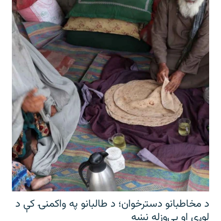
د مخاطبانو دسترخوان؛ د طالبانو په واکمنۍ کې د
لوږې او بې‌وزله نښه