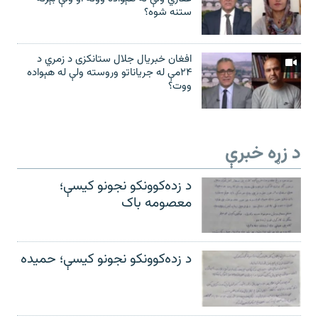
ستنه شوه؟
افغان خبریال جلال ستانکزی د زمري د
۲۴مې له جریاناتو وروسته ولې له هېواده
ووت؟
د زړه خبرې
د زده‌کوونکو نجونو کیسې؛
معصومه باک
د زده‌کوونکو نجونو کیسې؛ حمیده