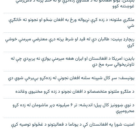
بلېنکن: ټولو افغانانو ته د مساوي زده‌کړې او له خنډ پرته د لاس‌رسي
غوښتنه کوو
ملګري ملتونه: د زده کړې نړیواله ورځ به افغان ښځو او نجونو ته ځانګړې
شي
ریچارډ بېنیټ: طالبان دې له قيد او شرط پرته درې معترضې مېرمنې خوشې
کړي
بايډن: امريکا د افغانستان او ايران هغه مېرمنې يوازې نه پرېږدي چې له
تاوتريخوالي سره مخ دي
يونېسف: سږ کال شپېته سلنه افغان نجونې له زده‌کړو بې‌برخې شوي دي
د ملګرو ملتونو متخصصانو د افغان نجونو د زده کړو مخنیوی وغانده
د نوي ښوونیز کال پیل؛ اندېشه: تر ۶ میلیونه ډېر ماشومان له زده کړو
محرومېږي
امنیت شورا په افغانستان کې د یوناما د فعالیتونو د غځولو توصیه کړې