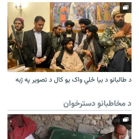
د طالبانو د بیا ځلي واک یو کال د تصویر په ژبه
د مخاطبانو دسترخوان