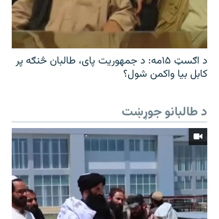
د اګسټ ۱۵مه: د جمهوریت پای، طالبان څنګه پر
کابل بیا واکمن شول؟
د طالبانو جوړښت