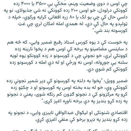
چې اوس د دوی وضعیت وینم، مخکې یې ۳۵۰۰ یا ۴۰۰۰ زده
کوونکي درلودل، خو اوس ۲۰۰ زده کوونکي نه شي جذبولای، نو په
داسې حال کې چې یو لک یا ۸۰ زره افغانۍ کرایه ورکوي، خپله د
ټولېدو په حال کې دي، له همدې امله امکان لري چې غټ
کورسونه بند شي."
په خوست کې د یوه کورس استاد رفیع ضمیر وايي، که څه هم
د ساینسي مضامینو په برخه کې اوس هم د پخوا نارینه زده
کوونکي لري، خو نجونې چې د کورسونو د زده کوونکو یوه لویه
سلنه یې جوړوله، اوس نه ورځي او له دې امله د کورسونو زده
کوونکي کم شوي دي.
ضمیر وویل: "پخوا به دلته په کورسونو کې ډېر شمېر نجونې زده
کوونکې وې، خو له بده بخته اوس په کورسونو او د چکټو زده
کړو په مرکزونو کې د نجونو ګډون کم رنګه شوی، یعنې د نجونو
په زده کړو بندیز په دې برخه ناوړه اغېز کړی."
اقتصادي شنونکی او لیکوال عبدالوافي نایبزی وايي، د نجونو په
زده کړو بندیز په ډېرو برخو کې منفي اغېزې کړي.