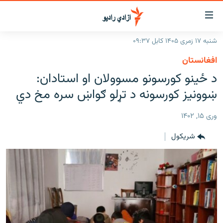
اسرسۍ
ړ
شنبه ۱۷ زمری ۱۴۰۵ کابل ۰۹:۳۷
ېنکونه
کورپاڼه
افغانستان
صلي
راپورونه
د ځینو کورسونو مسوولان او استادان:
تن
خبرونه
افغانستان
ښوونیز کورسونه د تړلو ګواښ سره مخ دي
ه
رتلل
د خپرونو جدول
سیمه
افغانستان
صلي
وری ۱۵, ۱۴۰۲
مرکې
نړۍ
منځنی ختیځ
ېنو
شريکول
ه
اونیزې خپرونې
نړۍ
رتلل
انځوریزه برخه
ټون
ورزش
اڼې
ه
د کډوالۍ بحران
راجعه
'کووېډ-۱۹'