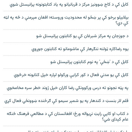
کابل کې د کاج ښوونیز مرکز د قربانیانو په یاد کتابتونونه پرانیستل شوي
بېلابېلو برخو کې پر ښځو له محدوديت وروسته؛ افغان مېرمنې د څه په لټه
کې دي؟
د جوزجان په مرکز شبرغان کې يو کتابتون پرانيستل شو
يوه رضاکاره ټولنه ننګرهار کې ماشومانو ته کتابتون جوړوي
کابل کې د 'ښځې' په نوم کتابتون پرانیستل شو
کابل کې يو مدني فعال د کور کرایې ورکولو لپاره خپل کتابونه خرڅوي
په پټه نجونو ته درس ورکوونکي رضا کاران خپل ژوند خطر سره مخامخوي
قلم لار بنسټ د کندهار په يو شمېر سيمو کې ګرځنده ښوونځي فعال کړي
د کتاب او کاپي رایټ نړیواله ورځ؛ افغانستان کې د مطالعې فرهنګ څنګه
عام کېدای شي؟