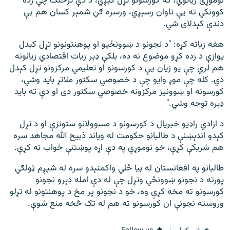
نوموړی زیاتوي، که کورسونو تړل کېږي، د دې ترڅنګ چې زده
کوونکي ته یې تاوان رسېږي، ورسره ګڼ شمېر کسان هم بې
دندې کېدلای شي.
هغه زیاته کړه: "د نجونو د ښوونځيو او پوهنتونونو تړل کېدل
یوازې د زده کړو موضوع نه ده، بلکې ډېر زیات اقتصادي زیانونه
هم لري چې یو زیان یې د کورسونو او تعلیمي مرکزونو تړل کېدل
دي. کله چې موږ وایو چې د خصوصي سکتور ملاتړ باید وشي،
کورسونه او ښوونیز مرکزونه خصوصي سکتور دی او دې ته باید
ډېره توجه وشي."
د ازادي راډیو خبریال د کورسونو د مسوولانو ستونزې او د تړل
کېدو اندېښنې د طالبانو حکومت له ویاند ذبیح الله مجاهد سره
هم شریکې کړې، خو نوموړي په دې اړه پوښتنې ځواب نه کړې.
طالبانو په افغانستان له بيا ځلي واکمنېدو سره له شپږم ټولګي
پورته د نجونو ښوونځي وتړل چې له دې امله ډېرو نجونو
کورسونو ته مخه کړې وه، خو د نجونو پر مخ د پوهنتونو له تړلو
وروسته نجونې ان کورسونو ته هم له تګ څخه منع شوې.