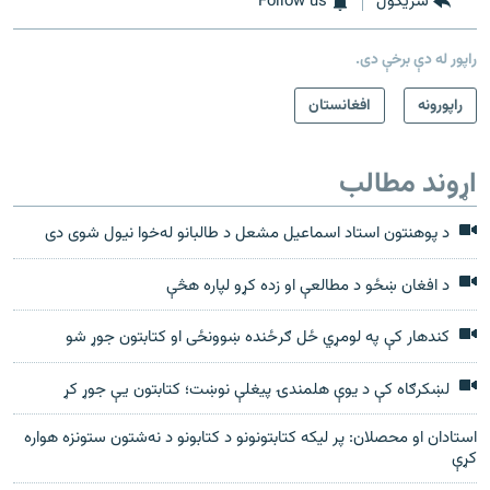
شريکول
Follow us
راپور له دې برخې دی.
راپورونه
افغانستان
اړوند مطالب
د پوهنتون استاد اسماعیل مشعل د طالبانو له‌خوا نیول شوی دی
د افغان ښځو د مطالعې او زده کړو لپاره هڅې
کندهار کې په لومړي ځل ګرځنده ښوونځی او کتابتون جوړ شو
لښکرګاه کې د یوې هلمندۍ پیغلې نوښت؛ کتابتون یې جوړ کړ
استادان او محصلان: پر ليکه کتابتونونو د کتابونو د نه‌شتون ستونزه هواره
کړې