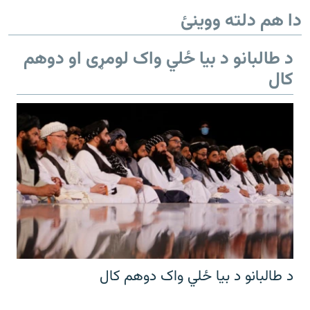
دا هم دلته ووینئ
د طالبانو د بیا ځلي واک لومړی او دوهم
کال
د طالبانو د بیا ځلي واک دوهم کال