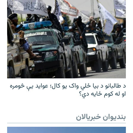
د طالبانو د بیا ځلي واک یو کال؛ عواید یې څومره
او له کوم ځایه دي؟
بندیوان خبریالان