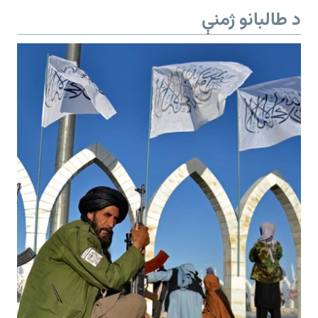
د طالبانو ژمنې