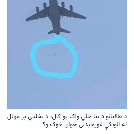
د طالبانو د بیا ځلي واک یو کال؛ د تخلیې پر مهال
له الوتکې غورځېدلی ځوان څوک و؟