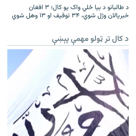
د طالبانو د بیا ځلي واک یو کال؛ ۳ افغان
خبریالان وژل شوي، ۳۴ توقیف او ۱۳ وهل شوي
د کال تر ټولو مهمې پېښې