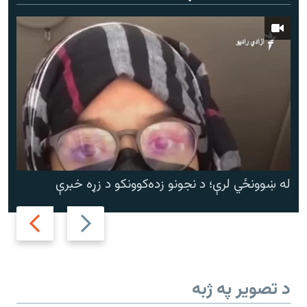
له ښوونځي لرې؛ د نجونو زده‌کوونکو د زړه خبرې
Next
Previous
slide
slide
د تصویر په ژبه