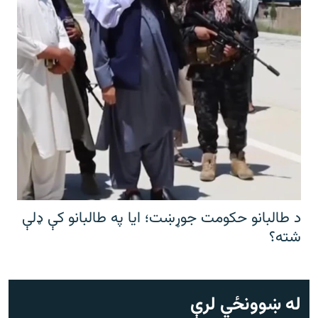
د طالبانو حکومت جوړښت؛ ایا په طالبانو کې ډلې
شته؟
له ښوونځي لرې