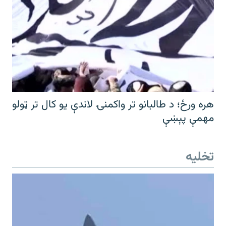
هره ورځ؛ د طالبانو تر واکمنۍ لاندې یو کال تر ټولو
مهمې پېښې
تخلیه