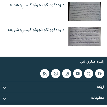
د زده‌کوونکو نجونو کیسې؛ هدیه
د زده‌کوونکو نجونو کیسې؛ شریفه
راسره ملګري شئ
اړيکه
معلومات