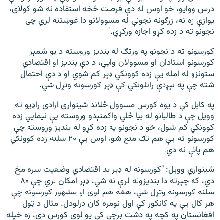
درس ووایو، خو اوس له دې فرصت څخه استفاده نه شو کولای،
یوازې زه نه، زرګونه نجونې له مسوولانو دا غوښتنه لري چې
نجونو ته د زده کړو اجازه ورکړي."
کورسونو ته د نجونو په ورتګ له بندیز وروسته د یو شمېر
کورسونو استادان او مسوولان وايي، د دې بندیز او اقتصادي
ستونزو له امله یې زده کوونکي ډېر کم شوي او د دې احتمال
شته چې په نېږدې راتلونکي کې ډېر کورسونه وتړل شي.
په کابل کې د یوه کورس مسوول ځلاند شینواري ازادي راډيو ته
وویل چې د طالبانو له بيا ځلي واکمنېدو وروسته یې نیمايي زده
کوونکي کم شول، خو د نجونو په زده کړو له بندیز وروسته چې
کورسونو ته یې هم تګ منع شو، اوس یې ۲۰ سلنه زده کوونکي
هم پاتې نه دي.
شینواري وویل: "کورسونه له ډېر بد اقتصادي وضعیت سره مخ
دي، که چېرته دا بندیزونه لرې نه شي، ډېر امکان لري چې ۸۰
سلنه کورسونه وتړل شي، هغه هم لوی او مشهور کورسونه چې
هر کال یې په کانکور کې اول نومره ګان درلودل. مثال د ټول
افغانستان په کچه په دشت برچي کې یو لوی کورس دی، زه خپله