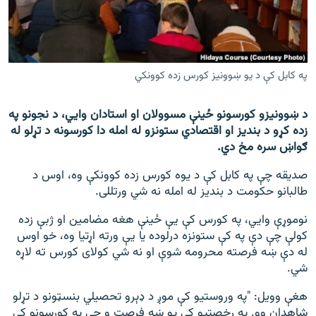
اړیکه
دري پاڼه
Azadi English
په کابل کې د یو ښوونیز کورس زده کوونکي
راسره ملګري شئ
د ښوونیزو کورسونو ځینې مسوولان او استادان وايي، د نجونو په
زده کړو د بندیز او اقتصادي ستونزو له امله دا کورسونه د تړلو له
ګواښ سره مخ دي.
صدیقه چې په کابل کې د یوه کورس زده کوونکې وه، اوس د
د ازادې اروپا/ ازادي راډيو ټولې پاڼې
طالبانو حکومت د بندیز له امله نه شي ورتللی.
نوموړې وايي، په کورس کې یې ځینې هغه مضامین او ژبې زده
کولې چې دې په کې ستونزه درلوده یا یې ورته اړتیا وه، خو اوس
له دې ښه فرصته محرومه شوې او نه شي کولای کورس ته لاړه
شي.
هغې وویل: "په وروستیو کې موږ د ډېرو تحصیلي بنسټونو د تړلو
شاهدان وو. په رخصتیو کې یو ښه فرصت و چې په کورسونو کې