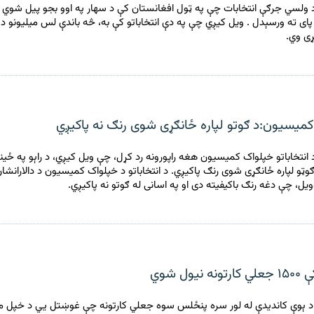
 ولسي جرګې انتخابات چې په ټول افغانستان کې د سهار په اوو بجو پیل شوي و،
پای ته ورسېدل . ویل کیږي چې په دې انتخاباتو کې به، څه باندې لس میلیونو د 
ی وي.
و کمیسیون:د ګوتو لپاره ځانګړی شوی رنګ نه پاکیږي
 انتخاباتو خپلواک کمیسیون هغه راپورونه رد کړل، چې ویل کیږي، د راېو په ځینو
وټو لپاره ځانګړی شوی رنګ پاکیږي. د انتخاباتو د خپلواک کمیسیون د دالارانشا
ویل، چې دغه رنګ باکیفیته دی او په اسانی له ګوتو نه پاکیږي.
یول شوي
د ېوې کانديدې له لور سره پنځلس سوه جعلي کارتونه چې غوښتل يي د خپل مو