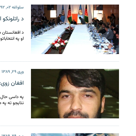
اړیکه
سلواغه ۰۲, ۱۳۹۲
د راتلونکو 
د افغانستان د 
او په انتخابا
وږی ۲۹, ۱۳۸۹
افغان زوی:د را
په داسی حال ک
نتایجو ته په 