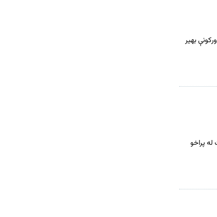
ورکونې بهیر
له پراخو