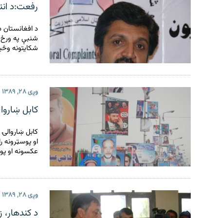
رفعت:د انتخ
د افغانستان د
شنبې په ورځ 
شکایتونه وڅ
وږی ۲۸, ۱۳۸۹
کابل ښاروا
کابل ښاروالۍ 
او پوسټرونه را
عکسونه او پوس
وږی ۲۸, ۱۳۸۹
د کندهار، زا