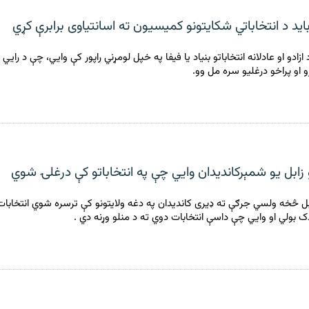
اید د انتخاباتي شکایتونو کمیسیون ته اسانتیاوی برابرې کړي
ازادو او عادلانه انتخاباتو بنیاد یا فیفا په خپل لومړني راپور کې وايي، چې د رايي 
و او پراخو درغلیو سره مل وو.
 زابل يو شمېرکانديدان وايي چې په انتخاباتو کې درغلۍ شوي
ابل څخه ولسي جرګې ته ډيرى کانديدان په دغه ولايتونو کې ترسره شوي انتخابات 
 بولي او وايي چې داسې انتخابات دوي ته د منلو وړنه دي .