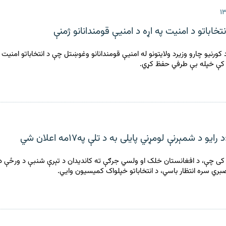
انتخاباتو د امنیت په اړه د امنیې قومندانانو ژمنې
کورنیو چارو وزیرد ولایتونو له امنیې قومندانانو وغوښتل چې د انتخاباتو امنیت 
تو کې خپله بې طرفي حفظ کړي.
یو د شمېرنې لومړني پایلی به د تلې په۱۷مه اعلان شي
ی چې، د افغانستان خلک او ولسي جرګې ته کاندیدان د تېرې شنبې د ورځې د ا
صبري سره انتظار باسي، د انتخاباتو خپلواک کمیسیون وایي.