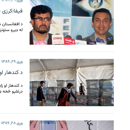
وږی ۲۹, ۱۳۸۹
فیفا:کرزی ب
د افغانستان د 
له ډیرو ستونز
وږی ۲۹, ۱۳۸۹
د کندهار او
د کندهار او ز
درغليو څخه ډک
وږی ۲۸, ۱۳۸۹