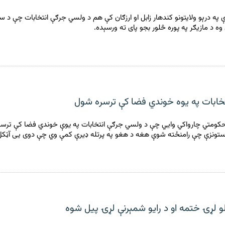
په درېو ولايتونو کندهار زابل او ارزګان کې هم د ولسي جرګې انتخابات چې د سه
ه د مازيګر په پوره څلور بجو پای ته ورسېده.
تخابات په یوه خوندي فضا کې ترسره شول
حکومتي چارواکي وايي چې د ولسي جرګې انتخابات په یوې خوندي فضا کې ترسر
ستونزې چې رامنځته شوې هغه د هغو په پرتله ډيرې کمې وي چې دوی یی آټکل
لو لړۍ ختمه او د رایو شمېرنې لړۍ پیل شوه