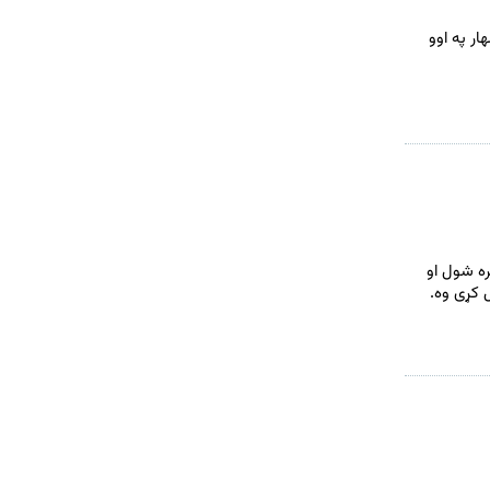
ار په اوو
ه شول او
 کړی وه.