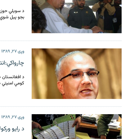
د سويلي حوزې 
بجو پيل شوي و
وږی ۲۷, ۱۳۸۹
چارواکي:ان
د افغانستان 
کومې امنیتي 
وږی ۲۷, ۱۳۸۹
د رایو ورکو