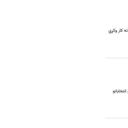
ته کار وکړي
نتخاباتو