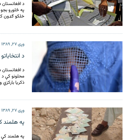
د افغانستان د
په څلورو بجو 
خلکو ګډون کړ
وږی ۲۷, ۱۳۸۹
د انتخابات
د افغانستان د
محلونو کې د ګ
ذکریا بارکزي و
وږی ۲۷, ۱۳۸۹
په هلمند کې ۱۵۰۰ جعلي کارتونه ن
په هلمند کې 