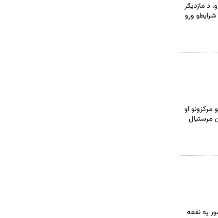
 د مازدیګر
شرایطو وړو
 مرکزونو او
ن مرستیال
ر په نفعه