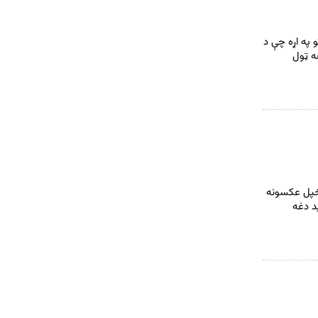
 په اړه چې د
ه ټول
 خپل عکسونه
ید دغه