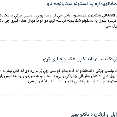
اباتوپه اړه په لسګونو شکایاتونه لرو
 انتخاباتي شکایتونو کمیسیون وايي چې تر اوسه پورې د ولسي جرګې د انتخاباتو
ترسره شول په لسګونو شکایتونه ترلاسه کړي دي او دا مهال هڅه کیږي چې دغ
یړل شي
لۍ:کاندیدان باید خپل عکسونه لری کړي
د ولسي جرګې د انتخاباتو له کاندیدانو غوښتي چې ژر تر ژره دې له کابل ښار نه
 ټول کړي. د کابل ښاروالي چارواکي وايي، د انتخاباتو له تیرېدو وروسته اوس با
ټرونه چې د ښار بڼې ته یې تغییر ورکړی له منځه ولاړ شي.
بل او ارزګان د ټاکنو بهير