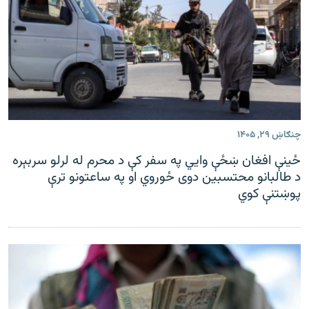
چنګاښ ۲۹, ۱۴۰۵
ځینې افغان ښځې وايي په سفر کې د محرم له لرلو سربېره
د طالبانو محتسبین دوی ځوروي او په ساعتونو ترې
پوښتنې کوي