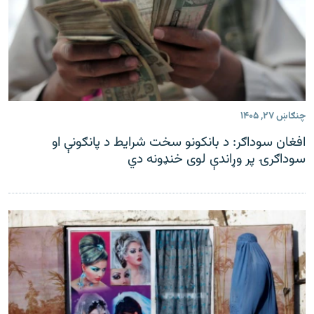
چنګاښ ۲۷, ۱۴۰۵
افغان سوداګر: د بانکونو سخت شرایط د پانګونې او
سوداګرۍ پر وړاندې لوی خنډونه دي