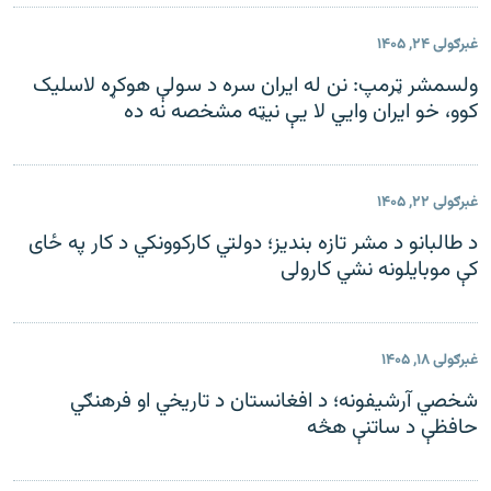
غبرګولی ۲۴, ۱۴۰۵
ولسمشر ټرمپ: نن له ایران سره د سولې هوکړه لاسلیک
کوو، خو ایران وايي لا يې نیټه مشخصه نه ده
غبرګولی ۲۲, ۱۴۰۵
د طالبانو د مشر تازه بندیز؛ دولتي کارکوونکي د کار په ځای
کې موبایلونه نشي کارولی
غبرګولی ۱۸, ۱۴۰۵
شخصي آرشیفونه؛ د افغانستان د تاریخي او فرهنګي
حافظې د ساتنې هڅه