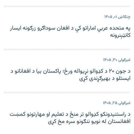
چنګاښ ۰۱, ۱۴۰۵
په متحده عربي اماراتو کې د افغان سوداګرو زرګونه ایسار
کانټېنرونه
غبرګولی ۳۰, ۱۴۰۵
د جون ۲۰ د کډوالو نړیواله ورځ؛ پاکستان بیا د افغانانو د
ایستلو د بهیرګړندی کړی
غبرګولی ۲۵, ۱۴۰۵
د راستنیدونکو کډوالو تر منځ د تعلیم او مهارتونو کمښت
افغانستان له نویو ننګونو سره مخ کړی