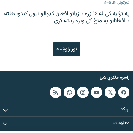
غبرګولی ۱۴, ۱۴۰۵
په ترکیه کې له ۱۶ زره د زیاتو افغان کډوالو نیول کیدو، هلته
د افغانانو په منځ کې ویره زیاته کړې
نور راوښيه
راسره ملګري شئ
اړيکه
معلومات