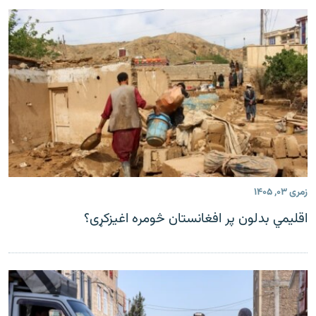
زمری ۰۳, ۱۴۰۵
اقلیمي بدلون پر افغانستان څومره اغیزکړی؟