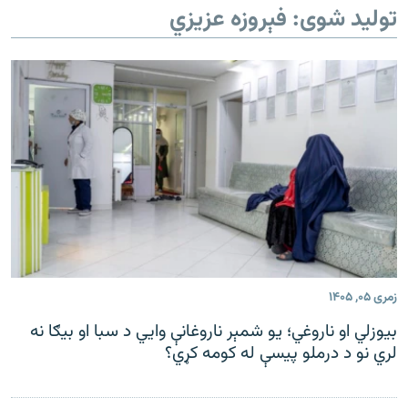
تولید شوی: فېروزه عزیزي
اړیکه
دري پاڼه
Azadi English
راسره ملګري شئ
د ازادې اروپا/ ازادي راډيو ټولې پاڼې
زمری ۰۵, ۱۴۰۵
بیوزلي او ناروغي؛ یو شمېر ناروغانې وایي د سبا او بیګا نه
لري نو د درملو پیسې له کومه کړي؟