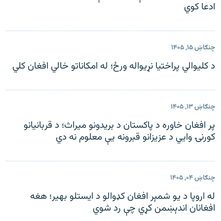
ادعا کوي
چنګاښ ۱۵, ۱۴۰۵
د کلیوالي پراختیا نړیواله ورځ؛ له امکاناتو خالي افغان کلي
چنګاښ ۱۳, ۱۴۰۵
پر افغان خاوره د پاکستان د بریدونو میراث؛ د قربانیانو
کورنۍ وايي د عزیزانو قبرونه يې معلوم نه دي
چنګاښ ۰۴, ۱۴۰۵
له اروپا د یو شمېر افغان کډوالو د ایستلو بهیر؛ هغه
افغانان اندېښمن کړي چې رد شوي