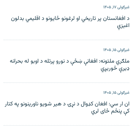
غبرګولی ۱۷, ۱۴۰۵
د افغانستان پر تاریخي او لرغونو ځایونو د اقلیمي بدلون
اغیزې
غبرګولی ۱۵, ۱۴۰۵
ملګري ملتونه: افغانې ښځې د نورو پرتله د اوبو له بحرانه
ډیرې ځوریږي
غبرګولی ۱۵, ۱۴۰۵
ان ار سي: افغان کډوال د نړۍ د هیر شویو ناورینونو په کتار
کې پنځم ځای لري