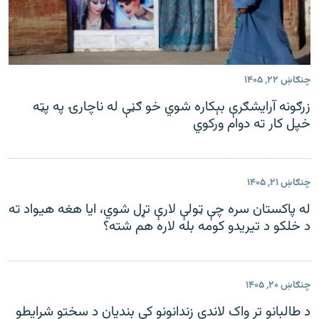
چنګاښ ۲۲, ۱۴۰۵
زرګونه آرایشګرې بېکاره شوي خو ګڼې له ناچارۍ په پټه
خپل کار ته دوام ورکوي
چنګاښ ۲۱, ۱۴۰۵
له پاکستان سره چې ټولې لارې تړل شوي، ایا هغه هیواد ته
د خلکو د تیریدو کومه بله لاره هم شته؟
چنګاښ ۲۰, ۱۴۰۵
د طالبانو تر واک لاندې زندانونو کې بندیان د سختو شرایطو