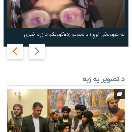
له ښوونځي لرې؛ د نجونو زده‌کوونکو د زړه خبرې
Next
Previous
slide
slide
د تصویر په ژبه