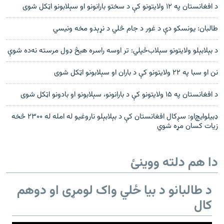
د افغانستان په ۱۲ ولایتونو کې د سختو بارانونو او سېلابونو اټکل شوی
طالبان: یونسکو دې د غور د جام څلي د نړېدو مخه ونیسي
د بېلابېلو ولايتونو سېلاب‌ځپلي: تر اوسه راسره هيڅ ډول مرسته نه‌ده شوې
نن او سبا په ۲۲ ولايتونو کې د باران او سېلابونو اټکل شوی
د افغانستان په ۱۵ ولایتونو کې د بارانونو، سېلابونو او بادونو اټکل شوی
ډبيلو‌ايچ‌او: سږکال افغانستان کې د بېلابېلو ناروغيو له امله له ۲۳۰۰ څخه
زيات کسان مړه شوي
دا هم دلته ووینئ
د طالبانو د بیا ځلي واک لومړی او دوهم
کال