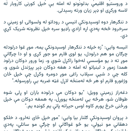
د وروستيو اقليمي بدلونونو له امله يې خپل کورنى کاروبار له
لاسه ورکړى او ډېر زيان ورته رسېدلى.
د ننګرهار دوه اوسېدونکې انيسې د روداتو له ولسوالۍ او زمينې د
سرخرود څخه په‌دې اړه ازادي راډيو سره خپل نظرونه شريک کړي
دي.
انيسه وايي: "زه خپله د ننګرهار اوسېدونکې يمه، موږ غوا درلودله
چرګان مو هم درلودل، يو لوى فارم مو جوړ کړى و او دا چرګانې
موږ ته د يو مؤسسې له‌خوا راکړل شوي و، زما ورور دوکان درلود
همدا زموږ د لبنياتو له امله د هغه دوکان ډېر پېژندل شوى و،
کله چې د شپې سېلاب راغى موږ دومره وکړل چې خپل ځان
وژغورو فارم او هر څه له‌منځه لاړل غټه ضربه يې راورسوله."
دغه‌راز زرمينې وويل: "يو دوکان مې درلوده باران او ږلۍ شوه
طوفان شو، هرڅه يې له‌‌منځه يووړل، په همغه دوکان مې خپل
ورځنى خرڅ پورم کاوه اوس حېرانه پاتې يم کونډه يم."
د پروان اوسېدونکې ګلنار بيا وايي: "موږ خپل ځاى نه‌لرو، د خلکو
دهقاني مو نيولې، يو څو غواګانې او چرګې مو ساتلي، په‌‌‌دې