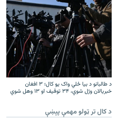
د طالبانو د بیا ځلي واک یو کال؛ ۳ افغان
خبریالان وژل شوي، ۳۴ توقیف او ۱۳ وهل شوي
د کال تر ټولو مهمې پېښې