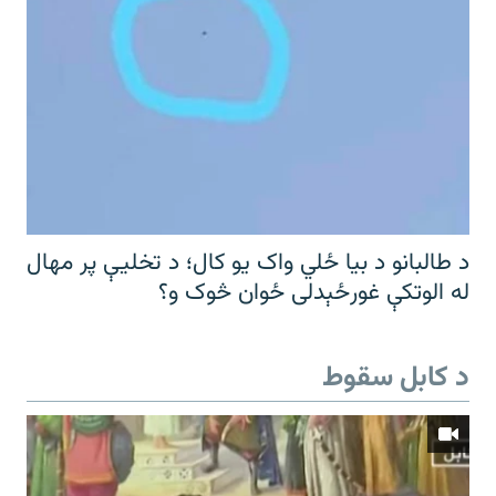
د طالبانو د بیا ځلي واک یو کال؛ د تخلیې پر مهال
له الوتکې غورځېدلی ځوان څوک و؟
د کابل سقوط