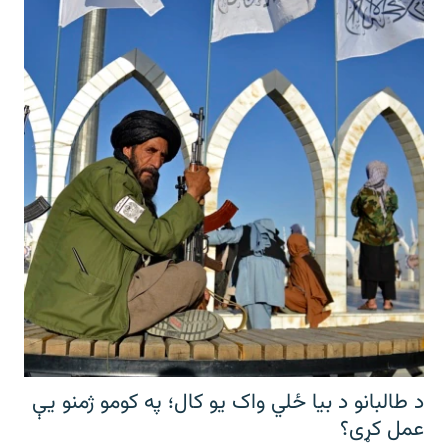
د طالبانو د بیا ځلي واک یو کال؛ په کومو ژمنو یې
عمل کړی؟