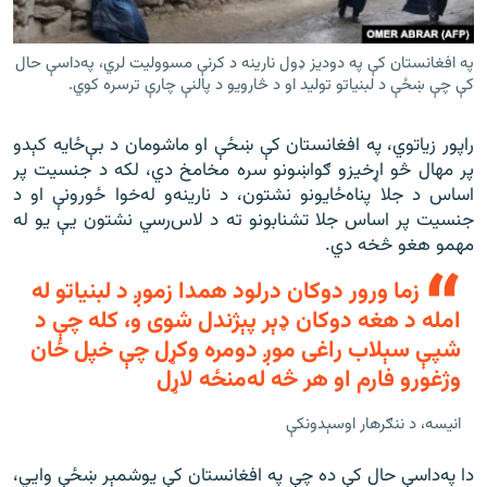
په افغانستان کې په دودیز ډول نارینه د کرنې مسوولیت لري، په‌داسې حال
کې چې ښځې د لبنیاتو تولید او د څارويو د پالنې چارې ترسره کوي.
راپور زياتوي، په افغانستان کې ښځې او ماشومان د بې‌ځایه کېدو
پر مهال څو اړخيزو ګواښونو سره مخامخ دي، لکه د جنسیت پر
اساس د جلا پناه‌ځایونو نشتون، د نارینه‌و له‌خوا ځورونې او د
جنسیت پر اساس جلا تشنابونو ته د لاس‌رسي نشتون يې يو له
مهمو هغو څخه دي.
زما ورور دوکان درلود همدا زموږ د لبنياتو له
امله د هغه دوکان ډېر پېژندل شوى و، کله چې د
شپې سېلاب راغى موږ دومره وکړل چې خپل ځان
وژغورو فارم او هر څه له‌منځه لاړل
انيسه، د ننګرهار اوسېدونکې
دا په‌‌‌داسې حال کې ده چې په افغانستان کې يوشمېر ښځې وايي،