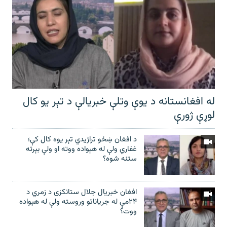
له افغانستانه د یوې وتلې خبریالې د تېر يو کال
لوړې ژورې
د افغان ښځو تراژیدي تېر یوه کال کې؛
غفاري ولې له هېواده ووته او ولې بېرته
ستنه شوه؟
افغان خبریال جلال ستانکزی د زمري د
۲۴مې له جریاناتو وروسته ولې له هېواده
ووت؟