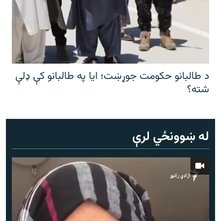
د طالبانو حکومت جوړښت؛ ایا په طالبانو کې ډلې
شته؟
له ښوونځي لرې