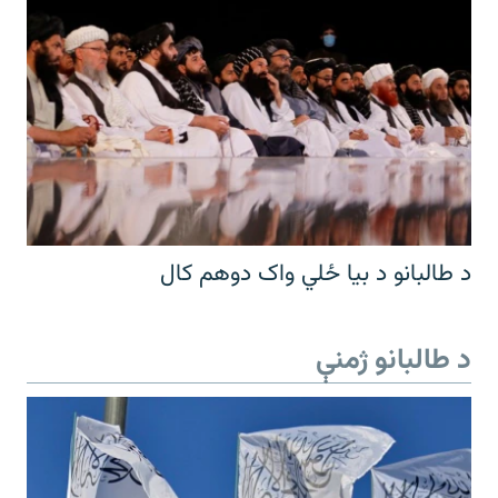
د طالبانو د بیا ځلي واک دوهم کال
د طالبانو ژمنې