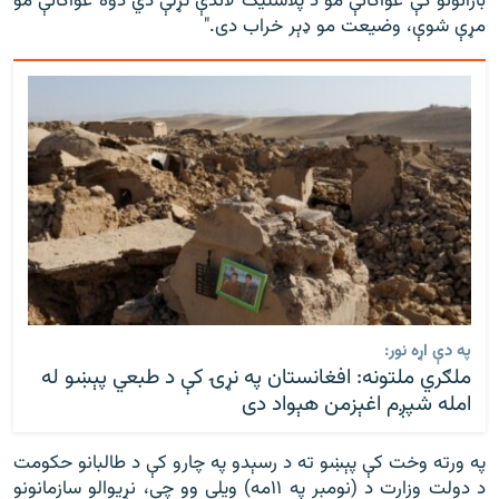
بارانونو کې غواګانې مو د پلاستيک لاندې تړلې دي دوه غواګانې مو
مړې شوې، وضيعت مو ډېر خراب دى."
په دې اړه نور:
ملګري ملتونه: افغانستان په نړۍ کې د طبعي پېښو له
امله شپږم اغېزمن هېواد دی
په ورته وخت کې پېښو ته د رسېدو په چارو کې د طالبانو حکومت
د دولت وزارت د (نومبر په ١١مه) ويلي وو چې، نړیوالو سازمانونو