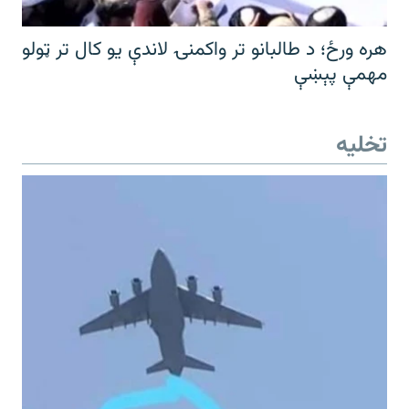
هره ورځ؛ د طالبانو تر واکمنۍ لاندې یو کال تر ټولو
مهمې پېښې
تخلیه