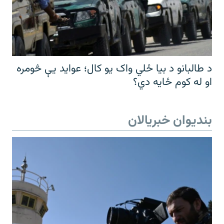
د طالبانو د بیا ځلي واک یو کال؛ عواید یې څومره
او له کوم ځایه دي؟
بندیوان خبریالان