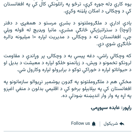
یوه کاري ډله جوړه کړې، ترڅو په راتلونکي کال کې په افغانستان
کې د وچکالۍ د امکان پلټنه وکړي.
یادې ادارې د ملګروملتونو د بشري مرستو د همغږۍ د دفتر
(اوچا) د ستراتیژیکې څانګې مشرې، مانیا ویډیچ له قوله ویلي
چې، افغانستان ته د وچکالۍ د مدیریت لپاره ۱۰ میلیونه ډالره
ځانګړي شوي دي.
که وچکالي راشي، دغه پیسې به د وچکالۍ پر وړاندې د مقاومت
لرونکو تخمونو د وېش، د زیانمنو خلکو لپاره د معیشت د بدیل او
د حیواناتو لپاره د خوراکي توکو د برابرولو لپاره وکارول شي.
مخکې هم د ملګروملتونو په ګډون یوشمېر نړیوالو سازمانونو په
افغانستان کې په بېلابېلو برخو کې د اقلیمي بدلون د منفي اغېزو
په اړه په وار وار اندېښنه ښودلې ده.
راپور: عابده سپوږمۍ
شريکول
Follow us