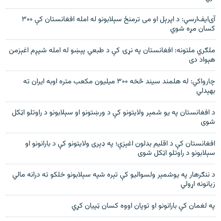
آی‌ايف‌ار‌سي: د اپرېل او می ترمنځ سېلابونو له امله افغانستان کې ۳۰۰
کسان مړه شوي
ملګري ملتونه: افغانستان په نړۍ کې د طبعي پېښو له امله شپږم اغېزمن
هېواد دی
چارواکي: له هلمند سیند څخه ۳۰۰ میلیون مکعب متره اوبه ایران ته
بهېدلي
د افغانستان په یو شمېر ولایتونو کې د ورښتونو او سېلابونو د راوتلو اټکل
شوی
افغانستان کې د اقلیم بدلون اغېزې؛ په ډېری ولایتونو کې د بارانونو او
سېلابونو د راوتلو اټکل شوی
د ننګرهار په يوشمېر ولسواليو کې تېره شپه سېلابونو خلکو ته درانه مالي
زيانونه اړولي
په لغمان کې بارانونو او توپان اووه کسان ټپیان کړي