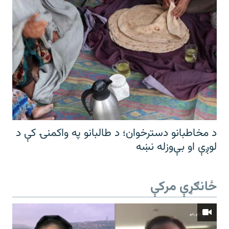
د مخاطبانو دسترخوان؛ د طالبانو په واکمنۍ کې د
لوږې او بې‌وزله نښه
ځانګړې مرکې