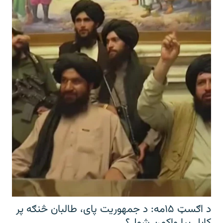
د اګسټ ۱۵مه: د جمهوریت پای، طالبان څنګه پر
کابل بیا واکمن شول؟