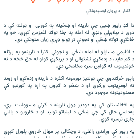
ګلنار، د پروان اوسېدونکې
دا ګډ راپور ښیې چې نارینه او ښځینه په کورنۍ او ټولنه کې د
دوی د بېلابېلې ونډې له امله په جلا توګه اغېزمن کېږي، خو په
ځانګړې توګه ښځې او نجونې تر ټولو ډېرې زیان منونکي دي.
د اقلیمي مسايلو له امله ښځې او نجونې اکثرا د نارینه‌و په پرتله
د کم عاید، د زده‌‌کړې نشتوالی او د پرېکړې کولو له حق څخه د نه
خوندیتوب له ګواښ سره مخامخې دي.
راپور څرګندوي چې ټولنیز نورمونه اکثره د نارینه‌و زده‌کړو او ژوند
ته لومړیتوب ورکوي او د ښځو د ګډون په اړه په کورنیو کې
محدودیتونه موجود دي.
په افغانستان کې په دودیز ډول نارینه د کرنې مسوولیت لري،
په‌داسې حال کې چې ښځې د لبنیاتو تولید او د څارويو د پالنې
چارې ترسره کوي.
په راپور کې وړاندې راغلي، د وچکالۍ پر مهال څاروي پلورل کېږي