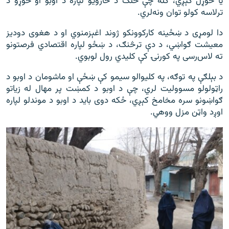
یا خوړل کېږي، کله چې خلک د څارويو لپاره د اوبو او خوړو د
ترلاسه کولو توان ونه‌لري.
دا لومړی د ښځینه کارکوونکو ژوند اغېزمنوي او د هغوی دودیز
معیشت ګواښي، د دې ترڅنګ، د ښځو لپاره اقتصادي فرصتونو
ته لاس‌رسی په کورنۍ کې کلیدي رول لوبوي.
د بېلګې په توګه، په کلیوالو سیمو کې ښځې او ماشومان د اوبو د
راټولولو مسوولیت لري، چې د اوبو د کمښت پر مهال له زیاتو
ګواښونو سره مخامخ کېږي، ځکه دوی باید د اوبو د موندلو لپاره
اوږد واټن مزل ووهي.