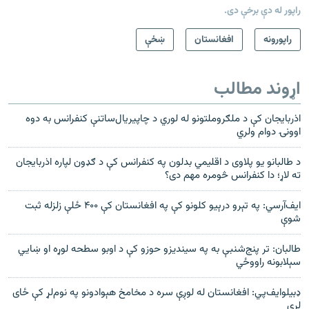
راپور له دې برخې دی.
راپورونه
افغانستان
ښځې
اړوند مطالب
اذربايجان کې د ملګروملتونو له لوري د چاپيريال‌ساتنې کنفرانس به دوه
اوونۍ دوام ولري
د طالبانو يو پلاوی د اقليمي بدلون په کنفرانس کې د ګډون لپاره اذربايجان
ته لاړ؛ دا کنفرانس څومره مهم دی؟
ایف‌آرسي: په تېرو درېیو کلونو کې په افغانستان کې ۴۰۰ ځلې زلزله ثبت
شوې
طالبان: تر پنج‌شنبې به په سينديزو حوزو کې د اوبو سطحه لوړه او ښايي
سېلابونه راووځي
ډبيلو‌ايف‌پي: افغانستان له لوږې سره د مخامخ هېوادونو په نوم‌لړ کې ځای
لري