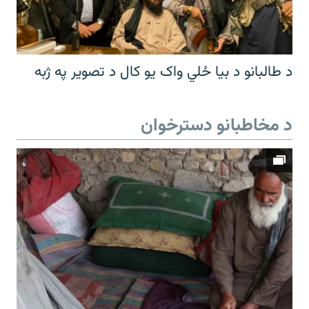
د طالبانو د بیا ځلي واک یو کال د تصویر په ژبه
د مخاطبانو دسترخوان