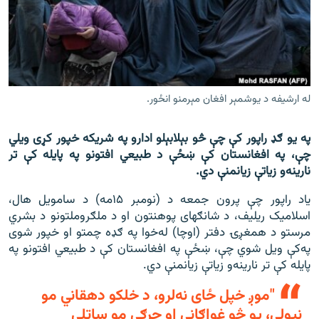
اړیکه
دري پاڼه
Azadi English
له ارشيفه د يوشمېر افغان مېرمنو انځور.
راسره ملګري شئ
په یو ګډ راپور کې چې څو بېلابېلو ادارو په شریکه خپور کړی ویلي
چې، په افغانستان کې ښځې د طبیعي افتونو په پایله کې تر
نارینه‌و زیاتې زیانمنې دي.
د ازادې اروپا/ ازادي راډيو ټولې پاڼې
ياد راپور چې پرون جمعه د (نومبر ۱۵مه) د سامویل هال،
اسلاميک ریلیف، د شانګهای پوهنتون او د ملګروملتونو د بشري
مرستو د همغږۍ دفتر (اوچا) له‌خوا په ګډه چمتو او خپور شوی
په‌کې ویل شوي چې، ښځې په افغانستان کې د طبیعي افتونو په
پایله کې تر نارینه‌و زیاتې زیانمنې دي.
"موږ خپل ځاى نه‌لرو، د خلکو دهقاني مو
نيولې، يو څو غواګانې او چرګې مو ساتلي