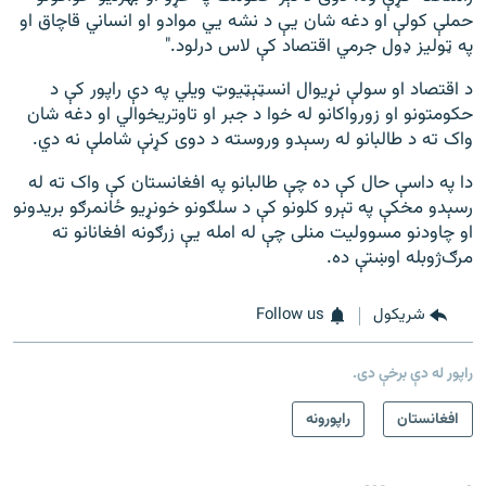
حملې کولې او دغه شان یې د نشه یي موادو او انساني قاچاق او
په ټولیز ډول جرمي اقتصاد کې لاس درلود."
د اقتصاد او سولې نړیوال انسټېټيوټ ویلي په دې راپور کې د
حکومتونو او زورواکانو له خوا د جبر او تاوتریخوالي او دغه شان
واک ته د طالبانو له رسېدو وروسته د دوی کړنې شاملې نه دي.
دا په داسې حال کې ده چې طالبانو په افغانستان کې واک ته له
رسېدو مخکې په تېرو کلونو کې د سلګونو خونړیو ځانمرګو بریدونو
او چاودنو مسوولیت منلی چې له امله یې زرګونه افغانانو ته
مرګ‌ژوبله اوښتې ده.
شريکول
Follow us
راپور له دې برخې دی.
افغانستان
راپورونه