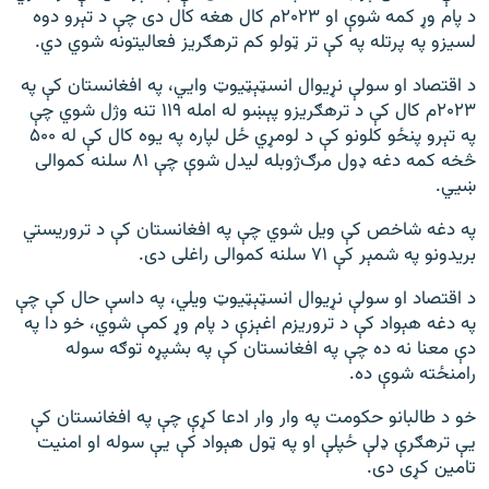
د پام وړ کمه شوې او ۲۰۲۳م کال هغه کال دی چې د تېرو دوه
لسیزو په پرتله په کې تر ټولو کم ترهګریز فعالیتونه شوي دي.
د اقتصاد او سولې نړیوال انسټېټيوټ وايي، په افغانستان کې په
۲۰۲۳م کال کې د ترهګریزو پېښو له امله ۱۱۹ تنه وژل شوي چې
په تېرو پنځو کلونو کې د لومړي ځل لپاره په یوه کال کې له ۵۰۰
څخه کمه دغه ډول مرګ‌ژوبله لیدل شوې چې ۸۱ سلنه کموالی
ښيي.
په دغه شاخص کې ویل شوي چې په افغانستان کې د تروریستي
بریدونو په شمېر کې ۷۱ سلنه کموالی راغلی دی.
د اقتصاد او سولې نړیوال انسټېټيوټ ویلي، په داسې حال کې چې
په دغه هېواد کې د تروریزم اغېزې د پام وړ کمې شوي، خو دا په
دې معنا نه ده چې په افغانستان کې په بشپړه توګه سوله
رامنځته شوې ده.
خو د طالبانو حکومت په وار وار ادعا کړې چې په افغانستان کې
یې ترهګرې ډلې ځپلې او په ټول هېواد کې یې سوله او امنیت
تامین کړی دی.