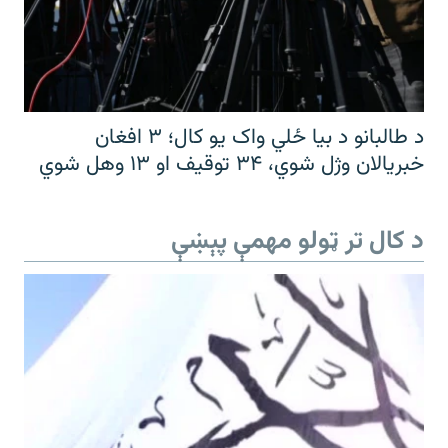
د طالبانو د بیا ځلي واک یو کال؛ ۳ افغان
خبریالان وژل شوي، ۳۴ توقیف او ۱۳ وهل شوي
د کال تر ټولو مهمې پېښې