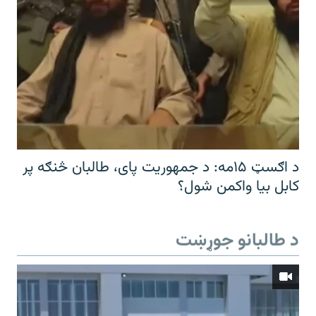
د اګسټ ۱۵مه: د جمهوریت پای، طالبان څنګه پر
کابل بیا واکمن شول؟
د طالبانو جوړښت