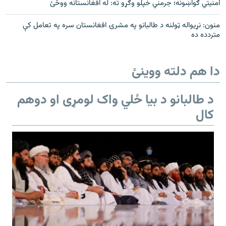
امنیتي ګواښونه؛ جرمني خپلو وګړو ته: له افغانستانه ووځئ
منون: نړیواله ټولنه د طالبانو په مشرۍ افغانستان سره په تعامل کې
متردده ده
دا هم دلته ووینئ
د طالبانو د بیا ځلي واک لومړی او دوهم
کال