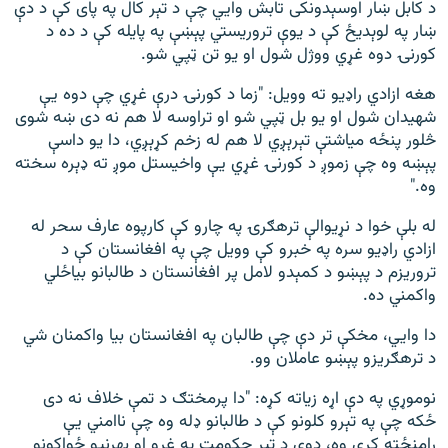
د کابل ښار اوسېدونکی تابش وايي چې د تېر کال په پای کې د دې
ښار په لوېديځ کې د يوې تروريستي پېښې په پايله کې د ده د
کورنۍ دوه غړي ووژل شول او يو تن ټپي شو.
هغه ازادي راډیو ته وویل: "زما د کورنۍ درې غړي چې دوه یې
شهیدان شول او یو بل ټپي شو او تراوسه لا هم نه دی ښه شوی
څلور پنځه میاشتې تېرېږي لا هم له زخم کړېږي، دا یو داسې
پېښه وه چې زموږ د کورنۍ غړي یې واخیستل موږ ته ډېره سخته
وه."
له بلې خوا د نړیوالې ترهګرۍ په چارو کې کارپوه عارف سحر له
ازادي راډیو سره په خبرو کې وویل چې په افغانستان کې د
تروریزم د پېښو د کمېدو لامل پر افغانستان د طالبانو بیاځلي
واکمني ده.
دا وايي، مخکې تر دې چې طالبان په افغانستان بیا واکمنان شي
د ترهګریزو پېښو عاملان وو.
نوموړي په دې اړه زیاته کړه: "دا پرمختګ د تمې خلاف نه دی
ځکه چې په تېرو کلونو کې د طالبانو ډله وه چې ناامني یې
رامنځته کړې وه، دوی د تېر حکومت په غړو او بهرنیو ځواکونو