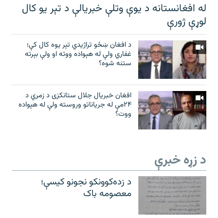
له افغانستانه د یوې وتلې خبریالې د تېر يو کال
لوړې ژورې
د افغان ښځو تراژیدي تېر یوه کال کې؛
غفاري ولې له هېواده ووته او ولې بېرته
ستنه شوه؟
افغان خبریال جلال ستانکزی د زمري د
۲۴مې له جریاناتو وروسته ولې له هېواده
ووت؟
د زړه خبرې
د زده‌کوونکو نجونو کیسې؛
معصومه باک