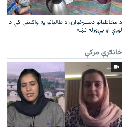
د مخاطبانو دسترخوان؛ د طالبانو په واکمنۍ کې د
لوږې او بې‌وزله نښه
ځانګړې مرکې