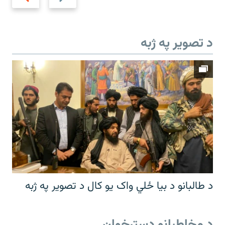
د تصویر په ژبه
د طالبانو د بیا ځلي واک یو کال د تصویر په ژبه