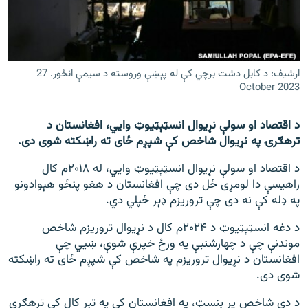
اړیکه
دري پاڼه
Azadi English
ارشیف: د کابل دشت برچي کې له پېښې وروسته د سیمې انځور. 27
October 2023
راسره ملګري شئ
د اقتصاد او سولې نړيوال انسټېټيوټ وايي، افغانستان د
ترهګرۍ په نړيوال شاخص کې شپږم ځای ته راښکته شوی دی.
د اقتصاد او سولې نړیوال انسټېټيوټ وايي، له ۲۰۱۸م کال
د ازادې اروپا/ ازادي راډيو ټولې پاڼې
راهیسې دا لومړی ځل دی چې افغانستان د هغو پنځو هېوادونو
په ډله کې نه دی چې تروریزم ډېر ځپلي دي.
د دغه انسټېټيوټ د ۲۰۲۴م کال د نړیوال تروریزم شاخص
موندنې چې د چهارشنبې په ورځ خپرې شوې، ښيي چې
افغانستان د نړیوال تروریزم په شاخص کې شپږم ځای ته راښکته
شوی دی.
د دې شاخص پر بنسټ، په افغانستان کې په تېر کال کې ترهګري