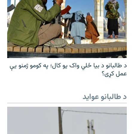
د طالبانو د بیا ځلي واک یو کال؛ په کومو ژمنو یې
عمل کړی؟
د طالبانو عواید