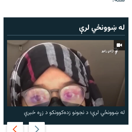
له ښوونځي لرې
له ښوونځي لرې؛ د نجونو زده‌کوونکو د زړه خبرې
Next
Previous
slide
slide