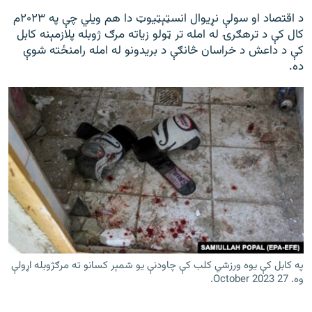
د اقتصاد او سولې نړیوال انسټېټيوټ دا هم ویلي چې په ۲۰۲۳م
کال کې د ترهګرۍ له امله تر ټولو زیاته مرګ ژوبله پلازمېنه کابل
کې د داعش د خراسان څانګې د بریدونو له امله رامنځته شوې
ده.
په کابل کې یوه ورزشي کلب کې چاودنې یو شمېر کسانو ته مرګژوبله اړولې
وه. 27 October 2023.