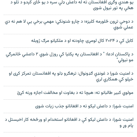
یو هندي وګړی افغانستان ته له داعش ډلې سره د یو ځای کېدو د تلو د
هڅې په تور نیول شوی
د دوحې تړون څلورمه کلیزه؛ د چارو شنونکي: مهمې برخې یې لا هم نه دي
عملي شوي
کابل کې د ۲۰۲۴ کال لومړۍ چاودنه او د ملکیانو مرګ ژوبله
د پاکستان ادعا؛ " د افغانستان په پکتیا کې روزل شوي ۲ داعشي ځانمرګي
مو نیولي"
د امنیت شورا د غونډې ګډونوال: ترهګرو ډلو په افغانستان تمرکز کړی او
خپلو کې همکاري لري
مولوي کبیر طالبانو ته: هیچا ته د بغاوت او مخالفت اجازه ورنه کړئ
امنیت شورا: د داعش لیکو ته د افغانانو جذب زیات شوی
امنیت شورا: د داعش لیکو کې د افغانانو استخدام او ورڅخه کار اخیستل د
پام وړ و