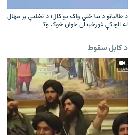
د طالبانو د بیا ځلي واک یو کال؛ د تخلیې پر مهال
له الوتکې غورځېدلی ځوان څوک و؟
د کابل سقوط