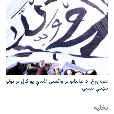
هره ورځ؛ د طالبانو تر واکمنۍ لاندې یو کال تر ټولو
مهمې پېښې
تخلیه