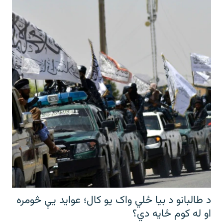
د طالبانو د بیا ځلي واک یو کال؛ عواید یې څومره
او له کوم ځایه دي؟