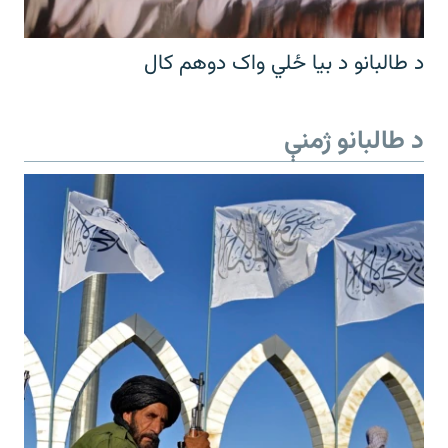
د طالبانو د بیا ځلي واک دوهم کال
د طالبانو ژمنې