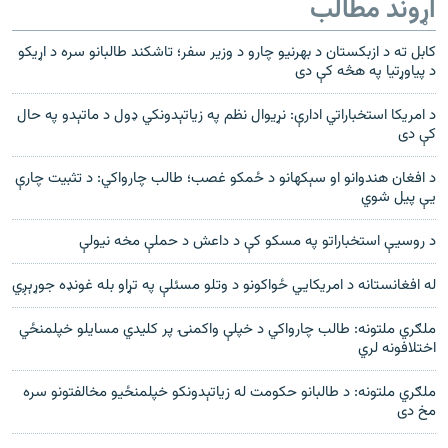
اړوند مطالب
کابل ته د ازبکستان د بهرنیو چارو د وزیر سفر؛ تاشکند طالبانو سره د اړیکو
د پياوړتیا په هڅه کې دی
د امریکا استخباراتي ادارې: نړیوال نظم په زیاتېدونکي ډول د ماتېدو په حال
کې دی
د افغان هندوانو او سېکهانو د ځمکو غصب؛ طالب چارواکي: د تثبیت چارې
یې پیل شوي
د روسیې استخباراتو په مسکو کې د داعش د حملې مخه نیولې
له افغانستانه د امریکايي ځواکونو د وتلو مسئلې په تړاو بله غونډه جوړېږي
ملګري ملتونه: طالب چارواکي د خپلې واکمنۍ پر کلیدي مسایلو خپلمنځي
اختلافونه لري
ملګري ملتونه: د طالبانو حکومت له زياتېدونکو خپلمنځيو مخالفتونو سره
مخ دی