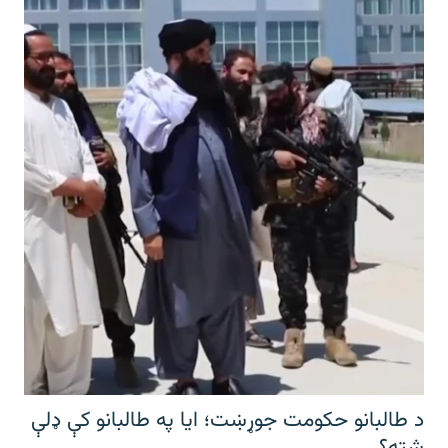
د طالبانو حکومت جوړښت؛ ایا په طالبانو کې ډلې
شته؟