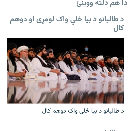
دا هم دلته ووینئ
د طالبانو د بیا ځلي واک لومړی او دوهم
کال
د طالبانو د بیا ځلي واک دوهم کال