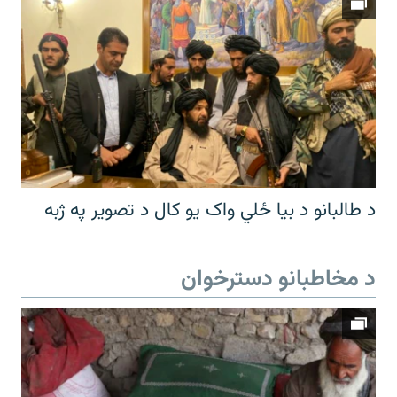
د طالبانو د بیا ځلي واک یو کال د تصویر په ژبه
د مخاطبانو دسترخوان