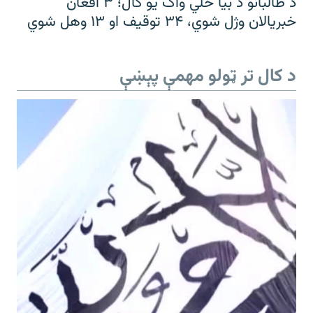
د طالبانو د بیا ځلي واک یو کال؛ ۳ افغان
خبریالان وژل شوي، ۳۴ توقیف او ۱۳ وهل شوي
د کال تر ټولو مهمې پېښې