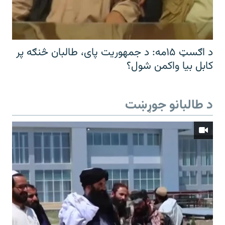
د اګسټ ۱۵مه: د جمهوریت پای، طالبان څنګه پر
کابل بیا واکمن شول؟
د طالبانو جوړښت