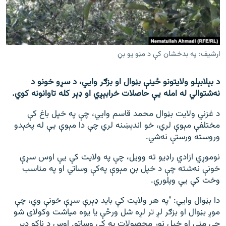
اړیکه
دري پاڼه
Azadi English
ارشیف: په بدخشان کې د مڼو یو بڼ
راسره ملګري شئ
د بېلابېلو ولایتونو ځینې بڼوال او بزګر وايي، د سړو خونو د
نه‌شتوالي له امله یې حاصلات خرابېږي او ډېر کله تاوانونه کوي.
د غزني ولایت بڼوال محمد قاسم وايي، چې په خپل باغ کې
مختلفې مېوې لري، خو اندېښنه لري چې دا مېوې یې له پخېدو
د ازادې اروپا/ ازادي راډيو ټولې پاڼې
وروسته ورستې نه‌شي.
نوموړي ازادي راډيو ته وویل، چې په ولایت کې یې اوس سړې
خونې نه‌شته چې د خپل بڼ مېوې په‌کې وساتي او په مناسب
وخت کې یې وپلوري.
دا بڼوال وايي: "په هر ولایت کې باید ډېرې سړې خونې وي، چې
موږ بڼوال او بزګر لږ تر لږه شل ورځې یا یوه میاشت وکولای شو
چې مڼې او خپل نور محصولات په کې وساتو. اوس د ناکو ډېر