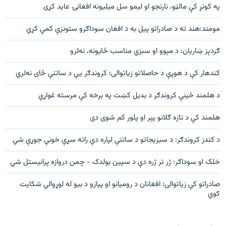
په کونړ کې مالټو، نارنجو او لیمو سل میلیونه افغانۍ عاید کړی
مومند:هند ته د صادراتو پیل به د افغان سوداګرو ستونزې کمې کړي
ګردېز ښاريان: د مېوو او سبزي مناسب ځايونه، نه‌لرو
کندهار کې د هوږې د حاصلاتو زیاتوالی؛ کروندګر یې د ساتنې ځای نه‌لري
د هلمند ځینې کروندګر د بديل کښت په برخه کې مرسته غواړي
هلمند کې د تازه ګلانو پېر او پلور کم شوی دی
د کندز کروندګر: د سبزيجاتو د ساتنې لپاره دې راته سړې خونې جوړې شي
خلک او سوداګر: ژر تر ژره دې د سپين بولدک - چمن دروازه پرانيستل شي
صادراتو کې زیاتوالی؛ افغانان د رومیانو او پیازو د بیو له لوړوالي شکایت
کوي