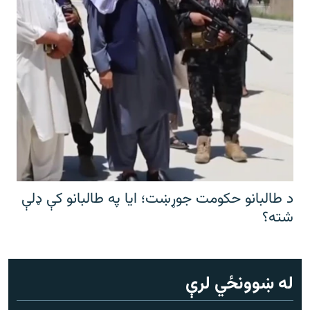
د طالبانو حکومت جوړښت؛ ایا په طالبانو کې ډلې
شته؟
له ښوونځي لرې