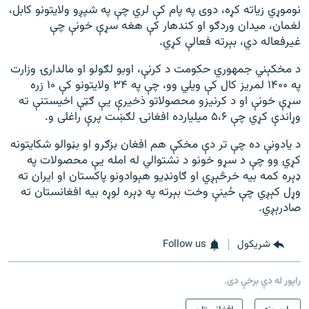
نوموړي زیاته کړه، دوى په پام کې لري چې په شپږو ولایتونو کابل،
لغمان، میدان وردګو او کندهار کې هغه سړې خونې چې
غیرفعاله دي، بېرته فعالې کړي.
د مخکېني جمهوري حکومت د کرنې، اوبو لګولو او مالدارۍ وزارت
په ۱۴۰۰ لمریز کال کې ویلي وو، چې په ۳۴ ولایتونو کې ۱۰ زره
سړې خونې او د کرنیزو محصولاتو ذخیرې یې ګټې اخیستنې ته
وړاندې کړي چې ۵،۶ میلیارده افغانۍ لګښت پرې راغلی و.
د یادونې ده چې تر دې مخکې هم افغان بزګرو او بڼوالو شکایتونه
کړي وو چې د سړو خونو د نشتوالي له امله یې محصولات په
ډېره کمه بیه خرڅېږي او ګاونډیو هېوادونو پاکستان او ایران ته
وړل کېږي چې ځینې وخت بېرته په ډېره لوړه بیه افغانستان ته
صادرېږي.
شريکول
Follow us
راپور له دې برخې دی.