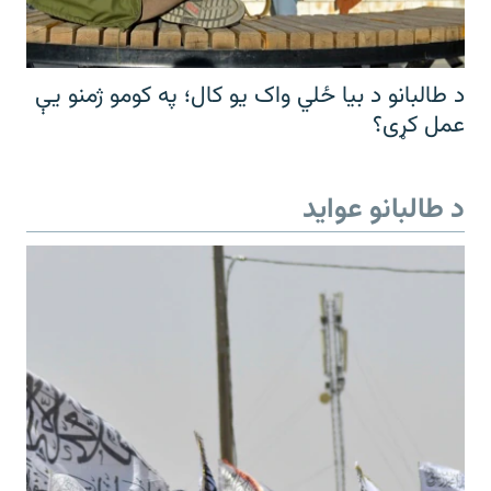
د طالبانو د بیا ځلي واک یو کال؛ په کومو ژمنو یې
عمل کړی؟
د طالبانو عواید