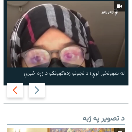
له ښوونځي لرې؛ د نجونو زده‌کوونکو د زړه خبرې
Next
Previous
slide
slide
د تصویر په ژبه