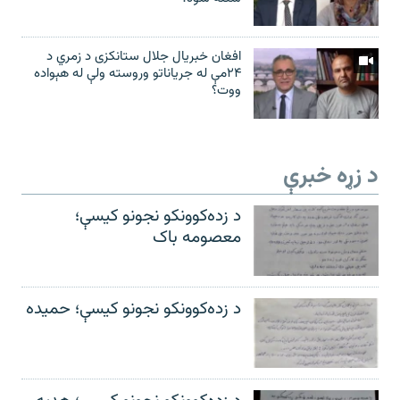
افغان خبریال جلال ستانکزی د زمري د
۲۴مې له جریاناتو وروسته ولې له هېواده
ووت؟
د زړه خبرې
د زده‌کوونکو نجونو کیسې؛
معصومه باک
د زده‌کوونکو نجونو کیسې؛ حمیده