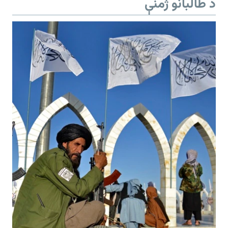
د طالبانو ژمنې