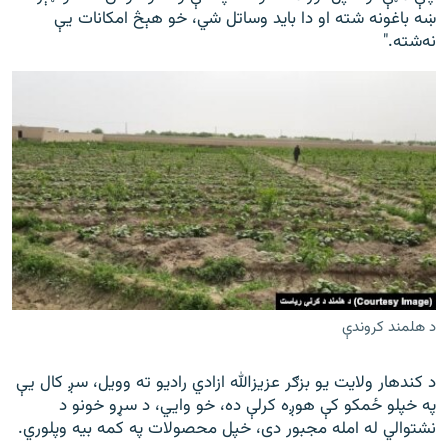
ښه باغونه شته او دا باید وساتل شي، خو هېڅ امکانات یې
نه‌شته."
د هلمند کروندې
د کندهار ولایت یو بزګر عزیزالله ازادي راديو ته وویل، سږ کال یې
په خپلو ځمکو کې هوږه کرلې ده، خو وايي، د سړو خونو د
نشتوالي له امله مجبور دی، خپل محصولات په کمه بیه وپلوري.