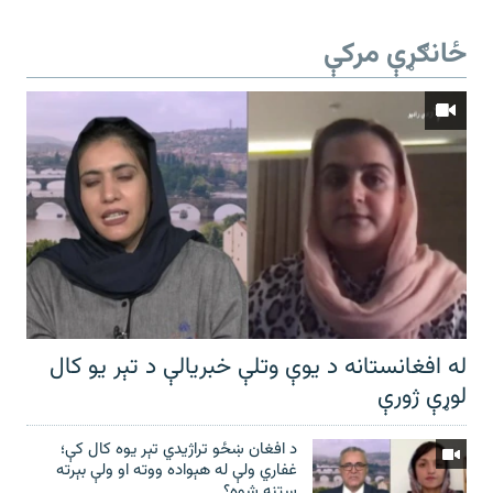
ځانګړې مرکې
له افغانستانه د یوې وتلې خبریالې د تېر يو کال
لوړې ژورې
د افغان ښځو تراژیدي تېر یوه کال کې؛
غفاري ولې له هېواده ووته او ولې بېرته
ستنه شوه؟