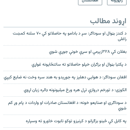
راپورونه
افغانستان
اړوند مطالب
د کندز بڼوال او سوداګر: سږ د بادامو په حاصلاتو کې ۷۰ سلنه کمښت
راغلی
بغلان کې ٣٢٨زېرمې او سړې خونې جوړې شوي
د پکتیا بڼوال او بزګران خپلو حاصلاتو ته ساتنځایونه غواړي
افغان سوداګر: د هوايي دهلېز په جوړېدو به هند سره وخت نه ضایع کېږي
الکوزی: د تورخم دروازې تړل هره ورځ میلیونونه ډالره زیان اړوي
د سوداګرۍ او صنایعو خونه: د افغانستان صادرات او واردات د پام وړ کم
شوي
په کابل کې ځينو بزګرانو د کرنیزو توکو تابوت خاورو ته وسپاره