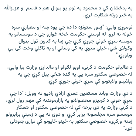
په بدخشان کې د محمود په نوم یو بڼوال هم د قاسم او عزیزالله
په څېر ورته شکایت لري.
نوموړی وايي: "زموږ ستونزه دا ده چې یوه ښه او معیاري سړه
خونه نه لرو. له اوسني حکومت څخه غواړو چې د موسساتو په
مرسته سړې خونې جوړې کړي چې زما په ګډون ټول بڼوال
وکولای شي، خپلې مېوې په کې وساتي او په ټاکلي وخت کې یې
وپلوري."
د طالبانو حکومت د کرنې، اوبو لګولو او مالدارۍ وزارت بيا وايي،
له خصوصي سکتور سره یې په ګډه هڅې پیل کړي چې په
بېلابېلو ولایتونو کې سړې خونې جوړې کړي.
د دې وزارت ویاند مستعین عمري ازادي راډيو ته وویل: "دا چې
سړې خونې د کرنیزو محصولاتو په بازارموندنه کې مهم رول لري،
د کرنې وزارت په دې برخه کې له خصوصي سکتور او همکار
موسسو سره مجلسونه برابر کړي او دوی ته یې د زمینې برابرولو
ژمنه ورکړې، خصوصي سکتور په ځینو ځایونو کې تیاری ښودلی
دی."