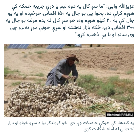
عزيزالله وايي: "ما سږ کال په دوه نیم یا درې جریبه ځمکه کې
هوږه کرلې ده، پخوا یې یو جال په ۱۵۰ افغانۍ خرڅېده او په یو
جال کې به ۲۰ کیلو هوږه وه، خو سږ کال له بده مرغه یو جال په
۳۰۰ افغانۍ دی، ځکه بازار نه‌شته او سړې خونې موږ نه‌لرو چې
وې ساتو او یا یې ذخیره کړو."
په کندهار کې هوګې حاصلات ډېر دي، خو کروندګر بیا د سړو خونو او بازار
نشتوالي له امله شکایت کوي.