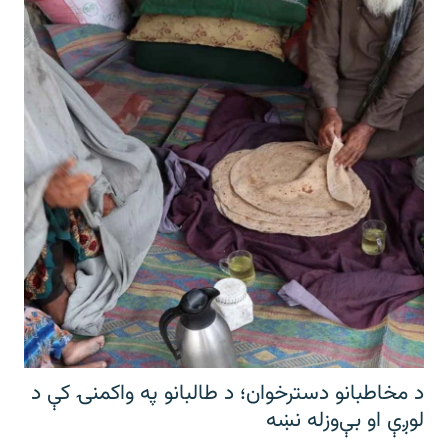
د مخاطبانو دسترخوان؛ د طالبانو په واکمنۍ کې د
لوږې او بې‌وزله نښه