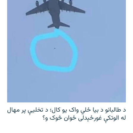
د طالبانو د بیا ځلي واک یو کال؛ د تخلیې پر مهال
له الوتکې غورځېدلی ځوان څوک و؟