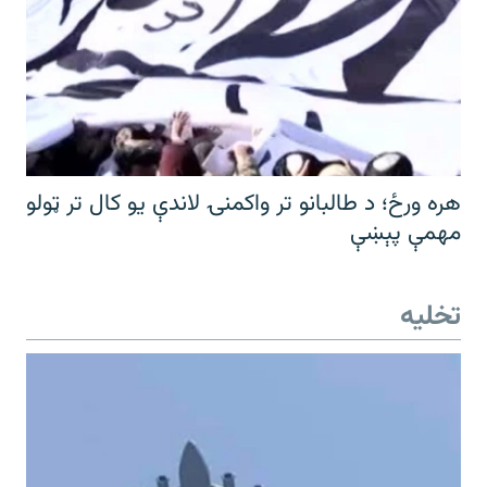
هره ورځ؛ د طالبانو تر واکمنۍ لاندې یو کال تر ټولو
مهمې پېښې
تخلیه