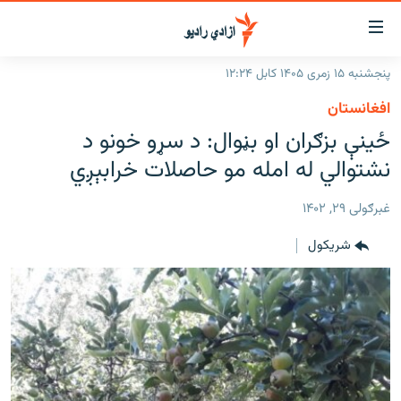
اسرسۍ
ړ
پنجشنبه ۱۵ زمری ۱۴۰۵ کابل ۱۲:۲۴
ېنکونه
کورپاڼه
افغانستان
صلي
راپورونه
ځینې بزګران او بڼوال: د سړو خونو د
تن
خبرونه
افغانستان
نشتوالي له امله مو حاصلات خرابېږي
ه
رتلل
د خپرونو جدول
سیمه
افغانستان
صلي
غبرګولی ۲۹, ۱۴۰۲
مرکې
نړۍ
منځنی ختیځ
ېنو
شريکول
ه
اونیزې خپرونې
نړۍ
رتلل
انځوریزه برخه
ټون
ورزش
اڼې
ه
د کډوالۍ بحران
راجعه
'کووېډ-۱۹'