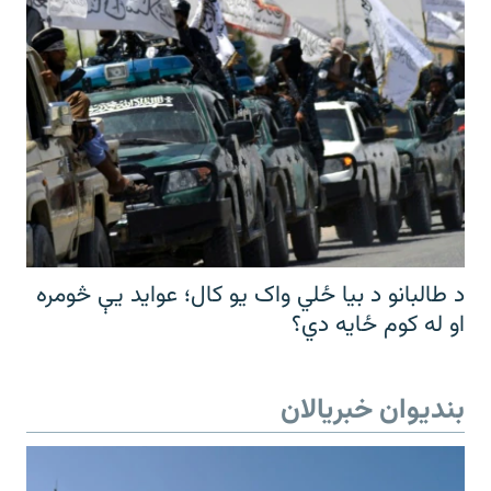
د طالبانو د بیا ځلي واک یو کال؛ عواید یې څومره
او له کوم ځایه دي؟
بندیوان خبریالان