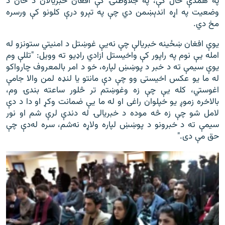
په همدې حال کې، په جلاوطنۍ کې افغان خبریالان د ځان د
وضعیت په اړه اندېښمن دي چې په تېرو درې کلونو کې ورسره
مخ دي.
یوې افغان ښځینه خبریالې چې نه‌یې غوښتل د امنيتي ستونزو له
امله يې نوم په راپور کې واخیستل ازادي راډیو ته وویل: "تللې وم
يوې سيمې ته د خبر د پوښښ لپاره، خو د امر بالمعروف چارواکو
له ما يو عکس اخيستى وو چې دې مانتو یا لنډه لمن والا جامې
اغوستي، کله يې چې زه وغوښتم تر څلور ساعته بندۍ وم،
بالاخره زموږ يو خپلوان راغى او له ما يې ضمانت وکړ او دا د دې
لامل شو چې زه څه موده د خبريالۍ له دندې لرې شم او نور
سيمې ته د خبرونو د پوښښ لپاره ولاړه نه‌شم، سره له‌دې چې
حق مې دى."