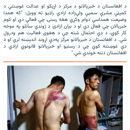
د افغانستان د خبريالانو د مرکز د اړيکو او عدالت غوښتنې د
کمېټې مشرې سمیې ولي‌زاده ازادي راډیو ته وویل: "که همدا
وضيعت همداسې دوام وکړي هغه رسنۍ چې فعالې دي او کوم
خبريالان چې فعال دي او د بيان ازادۍ د ژوندي ساتلو په موخه
کار کوي، د دې احتمال شته چې د هغوى فعاليت هم ودرول
شي. د افغانستان د خبريالانو مرکز په‌دې اړوند اندېښنه لري او د
دې غوښتنه کوي چې د رسنيو او خبريالانو قانونوي ازادي د
افغانستان دننه خوندي شي."