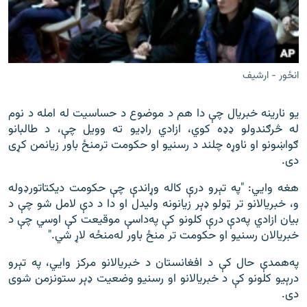
انځور - ارشيف
یو نارینه خبریال چې دا هم د موضوع د حساسیت له امله د نوم
له څرګندولو ډډه کوي، ازادي راډیو ته وویل چې، د طالبانو
ګواښونو او ناوړه چلند د رسنیو او حکومت ترمنځ باور زیانمن کړی
دی.
هغه وايي: "په تېرو درې کاله وړاندې چې حکومت ديکتاتورډوله
و، خبريالانو تر ټولو ډېر زيانونه وليدل او دا د دې لامل شو چې د
بيان ازادي په‌دې درې کلونو کې په‌داسې موقیعت کې اوسي چې د
خبريالان رسنيو او حکومت تر منځ باور له‌منځه لاړ شي."
په‌همدې حال کې د افغانستان د خبريالانو مرکز وايي، په تېرو
درېیو کلونو کې د خبریالانو او رسنیو وضعیت ډېر ستونزمن شوى
دی.