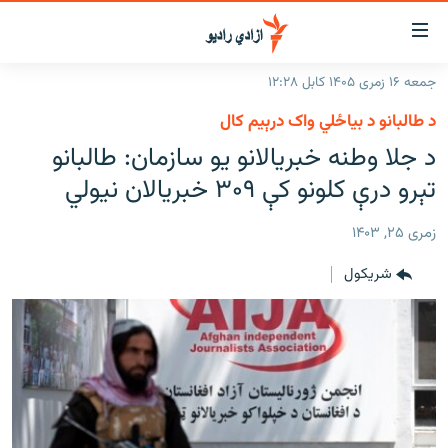
اسرسۍ
ړ
جمعه ۱۶ زمری ۱۴۰۵ کابل ۱۲:۲۸
ېنکونه
کورپاڼه
د طالبانو د بیاځلي واک درېیم کال
صلي
راپورونه
د جلا وطنه خبريالانو يو سازمان: طالبانو
تن
خبرونه
افغانستان
تېرو درې کلونو کې ۳۰۹ خبريالان نيولي
ه
رتلل
د خپرونو جدول
سیمه
افغانستان
صلي
زمری ۲۵, ۱۴۰۳
مرکې
نړۍ
منځنی ختیځ
ېنو
شريکول
ه
اونیزې خپرونې
نړۍ
رتلل
انځوریزه برخه
ټون
ورزش
اڼې
ه
د کډوالۍ بحران
راجعه
'کووېډ-۱۹'