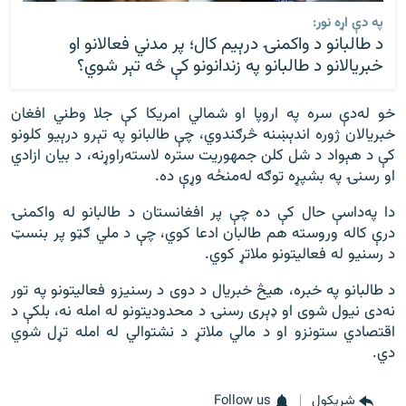
په دې اړه نور:
د طالبانو د واکمنۍ درېيم کال؛ پر مدني فعالانو او
خبریالانو د طالبانو په زندانونو کې څه تېر شوي؟
خو له‌دې سره په اروپا او شمالي امریکا کې جلا وطني افغان
خبریالان ژوره اندېښنه څرګندوي، چې طالبانو په تېرو درېیو کلونو
کې د هېواد د شل کلن جمهوریت ستره لاسته‌راوړنه، د بیان ازادي
او رسنۍ په بشپړه توګه له‌منځه وړې ده.
دا په‌داسې حال کې ده چې پر افغانستان د طالبانو له واکمنۍ
درې کاله وروسته هم طالبان ادعا کوي، چې د ملي ګټو پر بنسټ
د رسنیو له فعالیتونو ملاتړ کوي.
د طالبانو په خبره، هیڅ خبریال د دوی د رسنیزو فعالیتونو په تور
نه‌دی نیول شوی او ډېرى رسنۍ د محدودیتونو له امله نه، بلکې د
اقتصادي ستونزو او د مالي ملاتړ د نشتوالي له امله تړل شوي
دي.
شريکول
Follow us