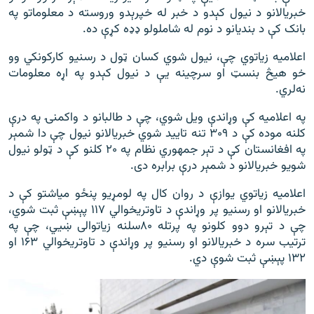
خبریالانو د نیول کېدو د خبر له خپرېدو وروسته د معلوماتو په
بانک کې د بندیانو د نوم له شاملولو ډډه کړې ده.
اعلاميه زياتوي چې، نيول شوي کسان ټول د رسنيو کارکونکي وو
خو هيڅ بنسټ او سرچينه يې د نيول کېدو په اړه معلومات
نه‌لري.
په اعلاميه کې وړاندې ویل شوي، چې د طالبانو د واکمنۍ په درې
کلنه موده کې د ۳۰۹ تنه تایید شوي خبریالانو نیول چې دا شمېر
په افغانستان کې د تېر جمهوري نظام په ۲۰ کلنو کې د ټولو نیول
شویو خبریالانو د شمېر درې برابره دی.
اعلاميه زياتوي یوازې د روان کال په لومړیو پنځو میاشتو کې د
خبریالانو او رسنیو پر وړاندې د تاوتریخوالي ۱۱۷ پېښې ثبت شوي،
چې د تېرو دوو کلونو په پرتله ۸۰سلنه زیاتوالی ښيي، چې په
ترتیب سره د خبریالانو او رسنیو پر وړاندې د تاوتریخوالي ۱۶۳ او
۱۳۲ پېښې ثبت شوې دي.