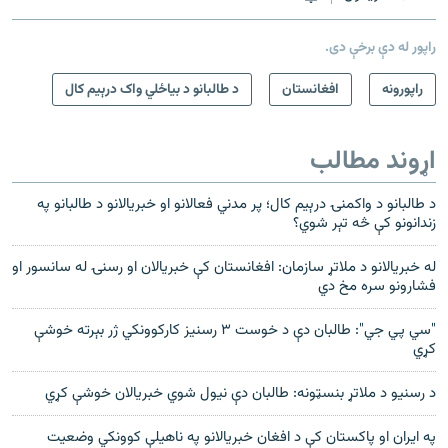
راپور له دې برخې دی.
راپورونه
افغانستان
د طالبانو د بیاځلي واک درېیم کال
اړوند مطالب
د طالبانو د واکمنۍ درېيم کال؛ پر مدني فعالانو او خبریالانو د طالبانو په
زندانونو کې څه تېر شوي؟
له خبريالانو د ملاتړ سازمان: افغانستان کې خبريالان او رسنۍ له سانسور او
فشارونو سره مخ دي
"سي پي جي": طالبان دې د خوست ۳ رسنیز کارکوونکي ژر بېرته خوشې
کړي
د رسنيو د ملاتړ بنسټونه: طالبان دې نيول شوي خبريالان خوشې کړي
په ایران او پاکستان کې د افغان خبریالانو په ناهيلې کوونکي وضعیت