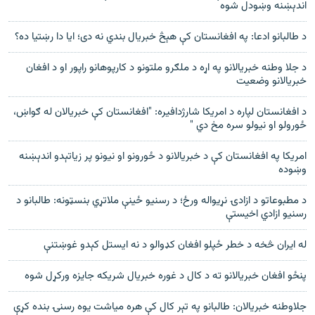
اندېښنه وښودل شوه
د طالبانو ادعا: په افغانستان کې هېڅ خبریال بندي نه دی؛ ایا دا رښتیا ده؟
د جلا وطنه خبریالانو په اړه د ملګرو ملتونو د کارپوهانو راپور او د افغان
خبریالانو وضعیت
د افغانستان لپاره د امریکا شارژدافیره: "افغانستان کې خبریالان له ګواښ،
ځورولو او نیولو سره مخ دي "
امریکا په افغانستان کې د خبریالانو د ځورونو او نیونو پر زیاتېدو اندېښنه
وښوده
د مطبوعاتو د ازادۍ نړیواله ورځ؛ د رسنیو ځینې ملاتړي بنسټونه: طالبانو د
رسنیو ازادي اخیستې
له ایران څخه د خطر ځپلو افغان کډوالو د نه ایستل کېدو غوښتنې
پنځو افغان خبریالانو ته د کال د غوره خبریال شریکه جایزه ورکړل شوه
جلاوطنه خبریالان: طالبانو په تېر کال کې هره میاشت یوه رسنۍ بنده کړې