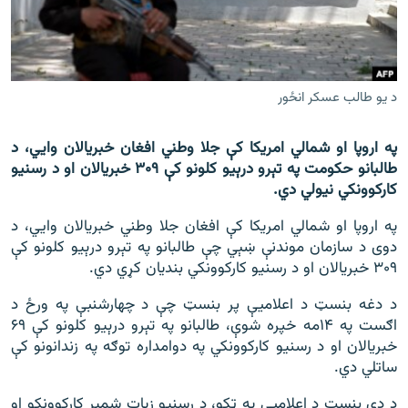
اړیکه
دري پاڼه
Azadi English
د يو طالب عسکر انځور
راسره ملګري شئ
په اروپا او شمالي امریکا کې جلا وطني افغان خبریالان وايي، د
طالبانو حکومت په تېرو درېیو کلونو کې ۳۰۹ خبریالان او د رسنیو
کارکوونکي نیولي دي.
په اروپا او شمالي امریکا کې افغان جلا وطني خبریالان وايي، د
د ازادې اروپا/ ازادي راډيو ټولې پاڼې
دوی د سازمان موندنې ښېي چې طالبانو په تېرو درېیو کلونو کې
۳۰۹ خبریالان او د رسنیو کارکوونکي بنديان کړي دي.
د دغه بنسټ د اعلاميې پر بنسټ چې د چهارشنبې په ورځ د
اګست په ۱۴مه خپره شوې، طالبانو په تېرو درېیو کلونو کې ۶۹
خبریالان او د رسنیو کارکوونکي په دوامداره توګه په زندانونو کې
ساتلي دي.
د دې بنسټ د اعلاميې په ټکو، د رسنیو زیات شمېر کارکوونکو او