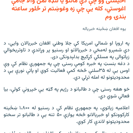
اخيستى وو چې دې مانتو یا لنډه لمن والا جامې
اغوستي، کله يې چې زه وغوښتم تر څلور ساعته
بندۍ وم
يوه افغان ښځينه خبرياله
په اروپا او شمالي امریکا کې جلا وطني افغان خبریالان وايي، د
دې شمېرو له‌مخې د خبریالانو او رسنيو پر وړاندې د تاوتریخوالي
زیاتوالی په مسلکي کړکېچ بدلېدونکى دى.
د دغه بنسټ په خبره کومې رسنۍ چې په جمهوري نظام کې وې
اوس يې له ۳۵سلنې څخه کمې فعالیت کوي او پاتې نورې یې د
محدودیتونو له امله تړلي دي.
خو هغه رسنۍ چې د طالبانو د رژيم په ګټه يې خپرونې کولې، بيا
فعالې شوي دي.
اعلاميه زياتوي، په جمهوري نظام کې د رسنیو له ۱،۸۰۰ ښځینه
کارکوونکو او خبریالانو څخه یوازې ۵۰ تنه یې د طالبانو تر سختو
محدودیتونو لاندې کار کوي.