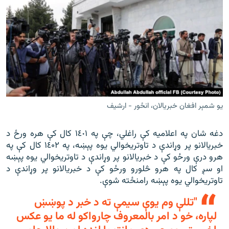
يو شمېر افغان خبريالان، انځور - ارشيف
دغه شان په اعلاميه کې راغلي، چې په ١٤٠١ کال کې هره ورځ د
خبریالانو پر وړاندې د تاوتریخوالي یوه پېښه، په ١٤۰۲ کال کې په
هرو درې ورځو کې د خبریالانو پر وړاندې د تاوتریخوالي یوه پېښه
او سږ کال په هرو څلورو ورځو کې د خبریالانو پر وړاندې د
تاوتریخوالي یوه پېښه رامنځته شوې.
"تللې وم يوې سيمې ته د خبر د پوښښ
لپاره، خو د امر بالمعروف چارواکو له ما يو عکس