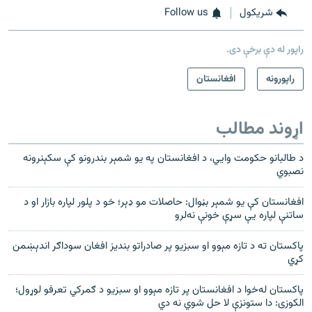
شريکول
Follow us
راپور له دې برخې دی.
راپورونه
افغانستان
اړوند مطالب
د طالبانو حکومت وايي، د افغانستان په یو شمېر بندرونو کې سکېنرونه
نصبوي
افغانستان کې يو شمېر بڼوال: حاصلات مو ډېر؛ خو د پلور لپاره بازار او د
ساتنې لپاره يې سړې خونې نه‌لرو
پاکستان ته د تازه مېوو او سبزیو پر صادراتو بنديز افغان سوداګر اندېښمن
کړي
پاکستان له‌خوا د افغانستان پر تازه مېوو او سبزیو د ګمرکي تعرفو لوړول؛
الکوزی: دا ستونزې لا حل شوي نه دي