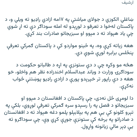
ارشيف
ښاغلي الکوزي د جولای میاشتې په ۱۷مه ازادي راډيو ته ویلي و، د
پاکستان له‌خوا د تعرفو د لوړېدو له امله سوداګر دې ته اړ شوي
چې یاد هېواد ته د مېوو او سبزیجاتو صادرات بند کړي.
هغه زیاته کړې وه، په ځینو مواردو کې د پاکستان ګمرکي تعرفې
پنځلس برابره لوړې شوې دي.
هڅه مو وکړه چې د دې ستونزې په اړه د طالبانو حکومت د
سوداګرۍ وزارت د ویاند عبدالسلام اخندزاده نظر هم واخلو، خو
هغه د دې راپور تر خپرېدو پورې د ازادي راډیو پوښتنې ځواب
نه‌کړې.
دا لومړی ځل نه‌دی، چې پاکستان د افغانستان د مېوو او
سبزیجاتو د فصل په را رسېدو سره ګمرکي تعرفې لوړوي، بلکې په
تېرو کلونو کې یې هم په بېلابېلو پلمو دغه هېواد ته د افغانستان
د صادراتو په برخه کې ستونزې جوړې کړي وې، چې سوداګرو ته
یې ډېر مالي زيانونه واړول.