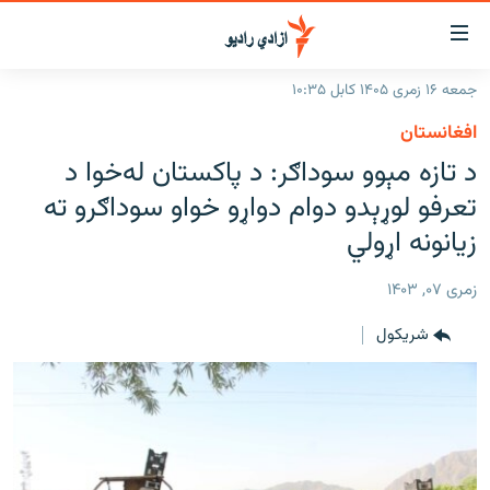
اسرسۍ
ړ
جمعه ۱۶ زمری ۱۴۰۵ کابل ۱۰:۳۵
ېنکونه
کورپاڼه
افغانستان
صلي
راپورونه
د تازه مېوو سوداګر: د پاکستان له‌خوا د
تن
خبرونه
افغانستان
تعرفو لوړېدو دوام دواړو خواو سوداګرو ته
ه
رتلل
د خپرونو جدول
زيانونه اړولي
سیمه
افغانستان
صلي
مرکې
نړۍ
منځنی ختیځ
ېنو
زمری ۰۷, ۱۴۰۳
ه
اونیزې خپرونې
نړۍ
رتلل
شريکول
انځوریزه برخه
ټون
ورزش
اڼې
ه
د کډوالۍ بحران
راجعه
'کووېډ-۱۹'