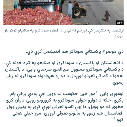
ارشیف: په ننګرهار کې تورخم ته نږدې د افغان سوداګرو په بېلابېلو توکو بار
موټرې
دې موضوع پاکستاني سوداګر هم اندېښمن کړي دي.
د افغانستان او پاکستان د سوداګرۍ او صنایعو په ګډه خونه کې،
د پاکستاني سوداګرو مسوول ضیاالحق سرحدي وايي، د پاکستان
له‌خوا د ګمرکي تعرفو لوړېدل د دواړو هېوادونو سوداګرو ته زیان
رسوي.
نوموړی وايي: "موږ خپل حکومت ته وویل چې په‌دې برخې پام
وکړي، ځکه د دواړو خواوو سوداګرو په کروړونو روپۍ تاوان کړی،
هغوی ته مو وویل، دا چې تاسو تعرفې لوړې کړي په يقيني ډول
افغانستان هم زموږ په مالونو تعرفې لوړوي. موږ خپلې هڅې
کوو."