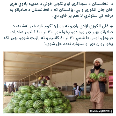
د افغانستان د سوداګرۍ او پانګونې خونې د مدیره پلاوي غړی
خان جان الکوزی وايي، پاکستان ته د افغانستان د صادراتو په
برخه کې ستونزې لا هم پر ځای دي.
ښاغلي الکوزي ازادي راډيو ته وويل: "کوم تازه خبر نه‌شته، د
صادراتو بهیر ډېر ورو دی، پخوا موږ ٣٠٠ تر ٤٠٠ کانتینر صادرات
درلودل، اوس دا شمېر ٣٠ تر ٤٠ کانتینرو ته راټیټ شوی، بهیر لکه
پخوا روان دی او ستونزه نه‌ده حل شوې."