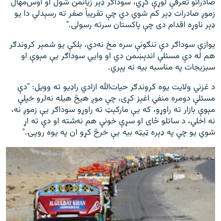
صادراتو تعرفې لوړې کړي، سوداګر ډېر زیانمن شول او اوس‌مهال
زموږ صادرات ډېر کم شوي دي چې تقریباً صفر ته رسېدلي دا یو
ډېر ناوړه اقدام دی چې پاکستان سرته رسولی."
یوازې سوداګر دې ننګونې سره مخ نه‌دي، بلکې يو شمېر کروندګر
هم له دې مسئلې اندېښمن دي او وايي سوداګر يې مېوې او
سبزيجات په مناسبه بيه نه پېري.
د غزني ولایت یوه کروندګر حیات‌الله ازادي راډیو ته وویل: "دې
مسئلې دومره منفي اغېز کړی، چې موږ هیڅ هیله نه‌لرو خپلې
مېوې بازار ته راوړو، که یې مارکېټ ته راوړو سوداګر يې زموږ نه،
نه اخلي، د ساتلو ځای او سړې خونې هم نه‌شته او دې ته اړ
شوي یو چې په ډېره ټيټه بيه يې خرڅ کړو ان په یوه روپۍ."