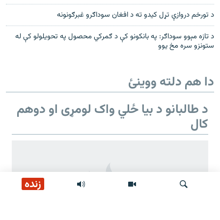
د تورخم دروازې تړل کیدو ته د افغان سوداګرو غبرګونونه
د تازه مېوو سوداګر: په بانکونو کې د ګمرکي محصول په تحویلولو کې له
ستونزو سره مخ یوو
دا هم دلته ووینئ
د طالبانو د بیا ځلي واک لومړی او دوهم
کال
زنده