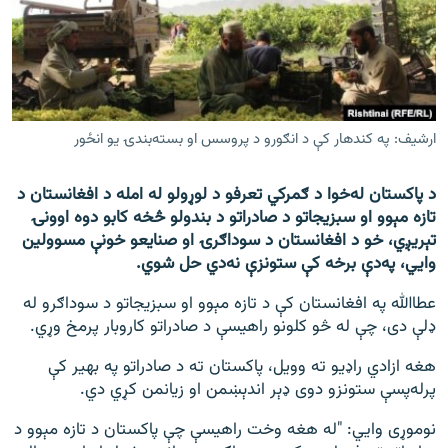
اړیکه
دري پاڼه
Azadi English
ارشیف: په کندهار کې د انګورو د پروسس او بسته‌بندۍ یو انځور
راسره ملګري شئ
د پاکستان له‌خوا د ګمرکي تعرفو د لوړولو له امله د افغانستان د
تازه مېوو او سبزیجاتو د صادراتو د بندولو څخه کابو دوه اوونۍ
تېریږي، خو د افغانستان د سوداګرۍ او صنایعو خونې مسوولین
د ازادې اروپا/ ازادي راډيو ټولې پاڼې
وايي، په‌دې برخه کې ستونزې نه‌دي حل شوي.
عطاالله په افغانستان کې د تازه مېوو او سبزیجاتو د سوداګرو له
ډلې دی، چې له څو کلونو راهیسې د صادراتو کاروبار پرمخ وړي.
هغه ازادي راډیو ته وویل، پاکستان ته د صادراتو په بهیر کې
پرله‌پسې ستونزو دوی ډېر اندېښمن او زیانمن کړي دي.
نوموړی وايي: "له هغه وخت راهیسې چې پاکستان د تازه مېوو د