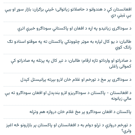
افغانستان کې د هندواڼو د حاصلاتو زیاتوالی؛ ځینې بزګران: بازار سوړ او بیې
یې ټیټې دي
د سوداګرۍ زیاتیدو په اړه د افغان او پاکستاني سوداګرو خبرې اترې
طالبان: د یو کال لپاره به موټر چلوونکي پاکستان ته په موقتو اسنادو تګ
راتګ کوي
د صادراتو او وارداتو تازه ارقام؛ طالبان: د تېر کال په پرتله په صادراتو کې
کموالی راغلی
د سوداګرۍ پر مخ د تورخم او غلام خان لارو بېرته پرانیستل کېدل
د افغانستان - پاکستان د سوداګریزو لارو بندېدل او افغان سوداګرو ته یې
مالي زیانونه
پاکستان د افغان سوداګرو پر مخ غلام خان دروازه هم وتړله
د تورخم دروازې د تړلو دوام به د افغانستان او پاکستان پر بازارونو څه اغېز
ولري؟