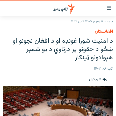
اسرسۍ
ړ
جمعه ۱۶ زمری ۱۴۰۵ کابل ۱۱:۱۶
ېنکونه
کورپاڼه
افغانستان
صلي
راپورونه
د امنیت شورا غونډه او د افغان نجونو او
تن
خبرونه
افغانستان
ښځو د حقونو پر درناوي د یو شمېر
ه
رتلل
د خپرونو جدول
هېوادونو ټینګار
سیمه
افغانستان
صلي
مرکې
نړۍ
منځنی ختیځ
ېنو
کب ۰۸, ۱۴۰۲
ه
اونیزې خپرونې
نړۍ
رتلل
شريکول
انځوریزه برخه
ټون
ورزش
اڼې
ه
د کډوالۍ بحران
راجعه
'کووېډ-۱۹'