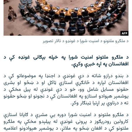
اړیکه
دري پاڼه
Azadi English
د ملګرو ملتونو د امنیت شورا د غونډو د تالار تصویر
راسره ملګري شئ
د ملګرو ملتونو امنیت شورا په خپله بېګانۍ غونډه کې د
افغانستان په اړه خبرې وکړې.
د ازادې اروپا/ ازادي راډيو ټولې پاڼې
د بندو درازو شاته د دې غونډې د اجنډا په موضوعاتو کې د
افغانستان لپاره د ځانګړي استازي ټاکل او د ښځو او بشری
حقونو مسایل شامل وو، خو د دې غونډې له پیل مخکې د
یوشمېر هېوادو استازو په افغانستان کې د نجونو او ښځو حقونو
ته د درناوي پر اړتیا ټینګار وکړ.
د ملګرو ملتونو د امنیت شورا دوره یي مشرې د ګایانا استازې
کارولین رودریګوز د پرونۍ غونډې له پیلېدو مخکې په ملګرو
ملتونو کې د افغان ښځو په ملاتړ، د یوشمېر هېوادونو اعلامیه