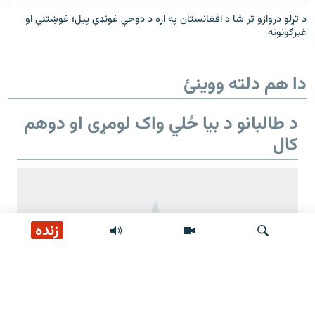
د تړلو دروازو تر شا د افغانستان په اړه د دوحې غونډې پیل؛ غوښتنې او
غبرګونونه
دا هم دلته ووینئ
د طالبانو د بیا ځلي واک لومړی او دوهم
کال
زنده
لټون