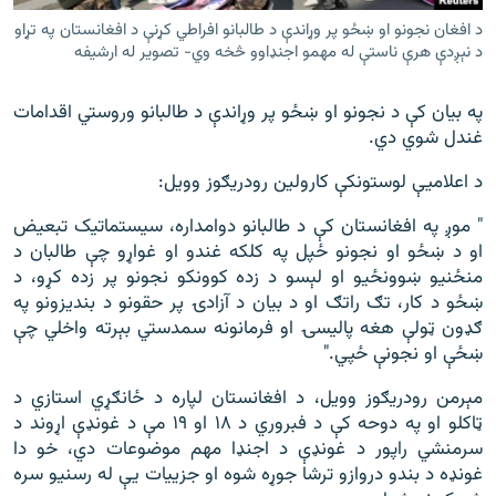
د افغان نجونو او ښځو پر وړاندې د طالبانو افراطي کړنې د افغانستان په تړاو
د نېږدې هرې ناستې له مهمو اجنډاوو څخه وي- تصویر له ارشیفه
په بیان کې د نجونو او ښځو پر وړاندې د طالبانو وروستي اقدامات
غندل شوي دي.
د اعلامیې لوستونکې کارولین رودریګوز وویل:
" موږ په افغانستان کې د طالبانو دوامداره، سیستماتیک تبعیض
او د ښځو او نجونو ځپل په کلکه غندو او غواړو چې طالبان د
منځنیو ښوونځیو او لېسو د زده کوونکو نجونو پر زده کړو، د
ښځو د کار، تګ راتګ او د بیان د آزادۍ پر حقونو د بندیزونو په
ګډون ټولې هغه پالیسۍ او فرمانونه سمدستي بېرته واخلي چې
ښځې او نجونې ځپي."
مېرمن رودریګوز وویل، د افغانستان لپاره د ځانګړي استازي د
ټاکلو او په دوحه کې د فبروري د ۱۸ او ۱۹ مې د غونډې اړوند د
سرمنشي راپور د غونډې د اجنډا مهم موضوعات دي، خو دا
غونډه د بندو دروازو ترشا جوړه شوه او جزییات یې له رسنیو سره