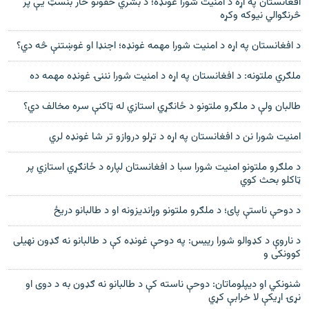
افغانستان په اړه د امنیت شورا غونډه؛ د بشري حقونو څار بنسټ یې پر
څرنګوالي نیوکه وکړه
د افغانستان په اړه د امنیت شورا مهمه غونډه؛ اجنډا او غوښتنې څه دي؟
ملګري ملتونه: د افغانستان په اړه د امنیت شورا نننۍ غونډه مهمه ده
طالبان ولې د ملګرو ملتونو د ځانګړي استازي له ټاکنې سره مخالف دي؟
امنیت شورا نن د افغانستان په اړه د تړلو دروازو تر شا غونډه لري
د ملګرو ملتونو امنیت شورا سبا د افغانستان لپاره د ځانګړي استازي پر
ټاکلو بحث کوي
د دوحې ناستې پای؛ د ملګرو ملتونو وړاندیزونه او د طالبانو دریځ
د ناروې د کډوالو شورا رییس: په دوحې غونډه کې د طالبانو نه ګډون نهیلی
کوونکی و
شنونکي او دیپلوماتان: دوحې ناسته کې د طالبانو نه ګډون به د دوی او
نړۍ اړیکې لا خرابې کړي