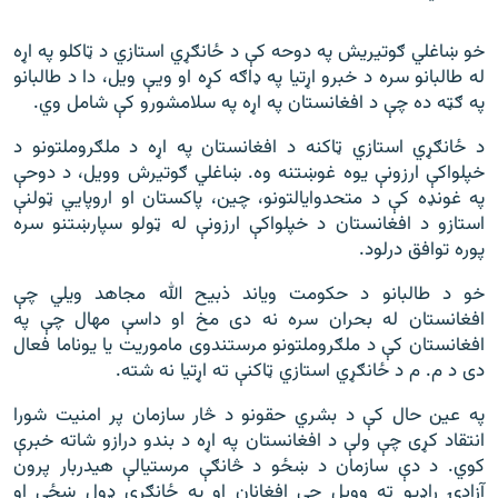
خو ښاغلي ګوتیریش په دوحه کې د ځانګړي استازي د ټاکلو په اړه
له طالبانو سره د خبرو اړتیا په ډاګه کړه او ویې ویل، دا د طالبانو
په ګټه ده چې د افغانستان په اړه په سلامشورو کې شامل وي.
د ځانګړي استازي ټاکنه د افغانستان په اړه د ملګروملتونو د
خپلواکې ارزونې یوه غوښتنه وه. ښاغلي ګوتیرش وویل، د دوحې
په غونډه کې د متحدوایالتونو، چین، پاکستان او اروپايي ټولنې
استازو د افغانستان د خپلواکې ارزونې له ټولو سپارښتنو سره
پوره توافق درلود.
خو د طالبانو د حکومت ویاند ذبیح الله مجاهد ویلي چې
افغانستان له بحران سره نه دی مخ او داسې مهال چې په
افغانستان کې د ملګروملتونو مرستندوی ماموریت یا یوناما فعال
دی د م. م د ځانګړي استازي ټاکنې ته اړتیا نه شته.
په عین حال کې د بشري حقونو د څار سازمان پر امنیت شورا
انتقاد کړی چې ولې د افغانستان په اړه د بندو درازو شاته خبرې
کوي. د دې سازمان د ښځو د څانګې مرستیالې هیدربار پرون
آزادۍ راډیو ته وویل چې افغانان او په ځانګړي ډول ښځې او