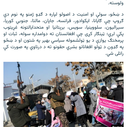
ولوسته.
د ښځو، سولې او امنیت د اصولو لپاره د ګډو ژمنو په نوم دې
ګروپ چې ګایانا، ایکوادور، فرانسه، جاپان، مالتا، جنوبي کوریا،
سیرالیون، سلووینیا، سویس، برېتانیا او متحدایالتونه غړيتوب
پکې لري؛ ټینګار کړی چې افغانستان ته دوامداره سوله، ثبات او
پرمختګ یوازې د یو ټولشموله سیاسي بهیر په شتون او د ښځو
په ګډون د ټولو افغانانو بشري حقونو ته د درناوي په صورت کې
راتلی شي.