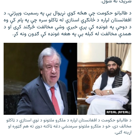
شریک نه شول.
د طالبانو حکومت چې هڅه کوي نړیوال یې په رسمیت وپېژني، د
افغانستان لپاره د ځانګړي استازي له ټاکلو سره چې په پام کې وه
د دوحې په غونډه کې پرې خبرې وشي مخالفت څرګند کړی او د
همدې مخالفت له کبله یې په هغه غونډه کې ګډون ونه کړ.
د طالبانو حکومت د افغانستان لپاره د ملګرو ملتونو د نوي استازي د ټاکلو
مخالف دی، خو د ملګرو ملتونو سرمنشي دغه ټاکنه دوی ته هم ګټوره او
اړینه ګڼي.