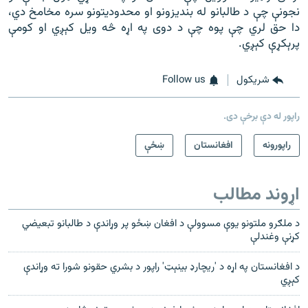
نجونې چې د طالبانو له بندیزونو او محدودیتونو سره مخامخ دي،
دا حق لري چې پوه چې د دوی په اړه څه ویل کېږي او کومې
پرېکړې کېږي.
شريکول
Follow us
راپور له دې برخې دی.
راپورونه
افغانستان
ښځې
اړوند مطالب
د ملګرو ملتونو یوې مسوولې د افغان ښځو پر وړاندې د طالبانو تبعیضي
کړنې وغندلې
د افغانستان په اړه د 'ریچارډ بینېټ' راپور د بشري حقونو شورا ته وړاندې
کېږي