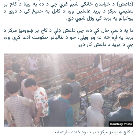
(داعش) د خراسان څانګې شپږ غړي چې د ده په وینا د کاج پر
تعلیمي مرکز د برید عاملین وو، د کابل په ختیځ کې د دوی د
پوځیانو په برید کې وژل شوي دي.
دا په داسې حال کې ده، چې داعش ډلې د کاج پر ښوونیز مرکز د
برید په اړه څه نه وو ویلي، خو د طالبانو حکومت ادعا کړې وه،
چې دا برید د داعش کار دی.
د کاج ښوونیز مرکز د برید یوه څنده - ارشیف