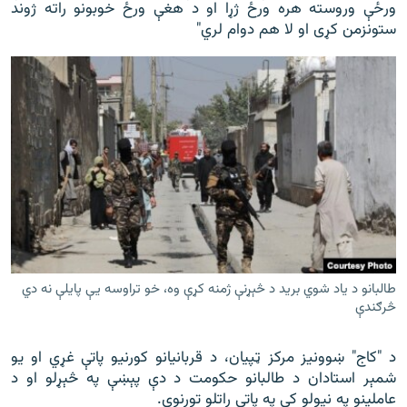
ورځې وروسته هره ورځ ژړا او د هغې ورځ خوبونو راته ژوند
ستونزمن کړی او لا هم دوام لري"
طالبانو د یاد شوي برید د څېړنې ژمنه کړې وه، خو تراوسه یې پایلې نه دي
څرګندې
د "کاج" ښوونیز مرکز ټپیان، د قربانیانو کورنیو پاتې غړي او یو
شمېر استادان د طالبانو حکومت د دې پېښې په څېړلو او د
عاملینو په نیولو کې په پاتې راتلو تورنوي.