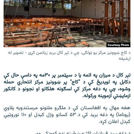
اړیکه
دري پاڼه
Azadi English
راسره ملګري شئ
د کاج ښوونیز مرکز یو ټولګی، چې د تېر کال برید زیانمن کړی - تصویر له
ارشیفه
تېر کال د میزان په اتمه یا د سپټمبر پر ۳۰مه په داسې حال کې
د ازادې اروپا/ ازادي راډيو ټولې پاڼې
دکابل په لویدیځ کې د "کاج" پر ښوونیز مرکز انتحاري حمله
وشوه، چې په دغه مرکز کې لسګونه هلکانو او نجونو د کانکور
ازمایښتي ازموينه ورکوله.
هغه مهال په افغانستان کې د ملګرو ملتونو مرستندویه پلاوي
(یوناما) په دغه برید کې د ۵۳ کسانو وژل کیدل او ۱۱۰ نوروټپي
کېدل اعلان کړه.
د دغه برید قربانیان اکثره ښځینه زده کوونکې وې.