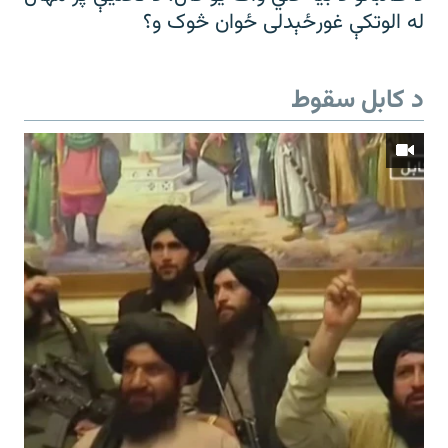
له الوتکې غورځېدلی ځوان څوک و؟
د کابل سقوط