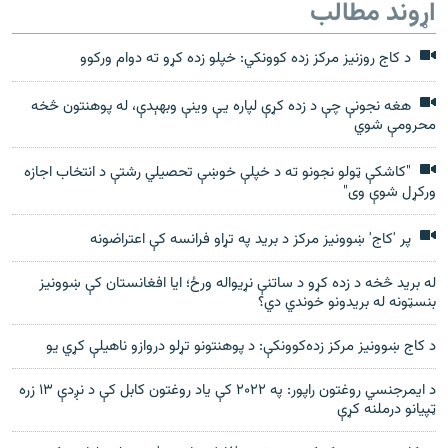
اړوند مطالب
د کاج روزنیز مرکز زده کوونکي: خپلو زده کړو ته دوام ورکوو
هغه نجونې چې د زده کړې لپاره یې وینې وبهېدې، له پوهنتون څخه
محرومې شوي
"کاشکې ټولو نجونو ته د خپلې خوښې تحصیلي رشتې د انتخاب اجازه
ورکړل شوې وی"
پر 'کاج' ښوونيز مرکز د بريد په تړاو فرانسه کې اعتراضونه
له برید څخه د زده کړو د ساتنې نړیواله ورځ؛ ایا افغانستان کې ښوونیز
بنسټونه له بریدونو خوندي دي؟
د کاج ښوونيز مرکز زده‌کوونکې: د پوهنتونو تړلو دروازو ناهيلې کړي يو
د ايمرجنسي روغتون راپور: په ۲۰۲۲ کې ياد روغتون کابل کې د نږدې ۱۳ زره
ټپيانو درملنه کړې