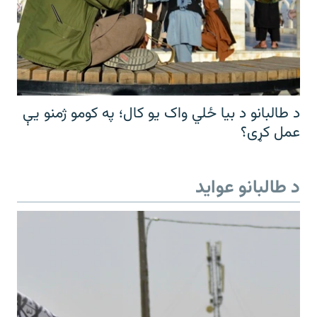
د طالبانو د بیا ځلي واک یو کال؛ په کومو ژمنو یې
عمل کړی؟
د طالبانو عواید