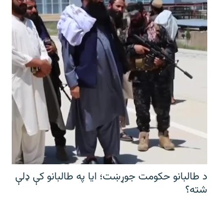
د طالبانو حکومت جوړښت؛ ایا په طالبانو کې ډلې
شته؟