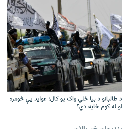
د طالبانو د بیا ځلي واک یو کال؛ عواید یې څومره
او له کوم ځایه دي؟