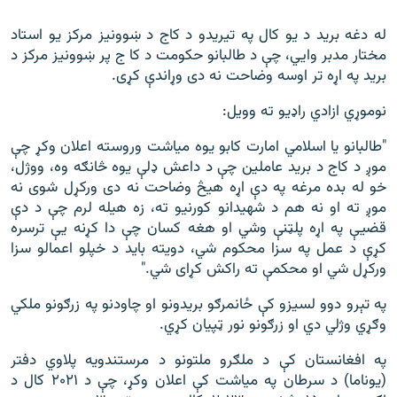
له دغه برید د یو کال په تیریدو د کاج د ښوونیز مرکز یو استاد
مختار مدبر وايي، چې د طالبانو حکومت د کا ج پر ښوونیز مرکز د
برید په اړه تر اوسه وضاحت نه دی وړاندې کړی.
نوموړي ازادي راډیو ته وویل:
"طالبانو یا اسلامي امارت کابو یوه میاشت وروسته اعلان وکړ چې
موږ د کاج د برید عاملین چې د داعش ډلې یوه څانګه وه، ووژل،
خو له بده مرغه په دې اړه هیڅ وضاحت نه دی ورکړل شوی نه
موږ ته او نه هم د شهیدانو کورنیو ته، زه هیله لرم چې د دې
قضیې په اړه پلټنې وشي او هغه کسان چې دا کړنه یې ترسره
کړې د عمل په سزا محکوم شي، دویته باید د خپلو اعمالو سزا
ورکړل شي او محکمې ته راکش کړای شي."
په تېرو دوو لسيزو کې ځانمرګو بریدونو او چاودنو په زرګونو ملکي
وګړي وژلي دي او زرګونو نور ټپیان کړي.
په افغانستان کې د ملګرو ملتونو د مرستندویه پلاوي دفتر
(یوناما) د سرطان په میاشت کې اعلان وکړ، چې د ۲۰۲۱ کال د