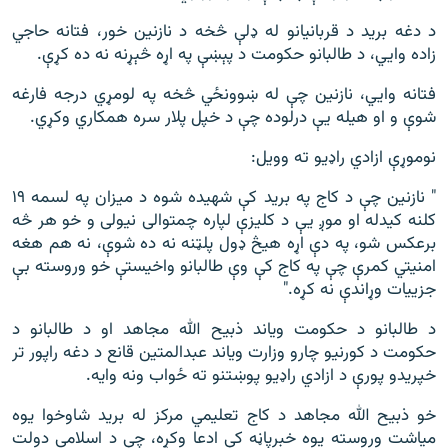
د دغه برید د قربانیانو له ډلې څخه د نازنین خور، فتانه حاجي
زاده وايي، د طالبانو حکومت د پېښې په اړه څېړنه نه ده کړې.
فتانه وايي، نازنين چې له ښوونځي څخه په لومړي درجه فارغه
شوې و او هیله یې درلوده چې د خپل پلار سره همکاري وکړي.
نوموړې ازادي راډیو ته وویل:
" نازنین چې د کاج په برید کې شهیده شوه د میزان په لسمه ۱۹
کلنه کیدله او موږ یې د کلیزې لپاره چمتوالی نیولی و خو هر څه
برعکس شو، په دې اړه هیڅ ډول پلټنه نه ده شوې، نه هم هغه
امنیتي کمرې چې په کاج کې وې طالبانو واخیستې خو وروسته بې
جزییات وړاندې نه کړه."
د طالبانو د حکومت ویاند ذبیح الله مجاهد او د طالبانو د
حکومت د کورنیو چارو وزارت ویاند عبدالمتین قانع د دغه راپور تر
خپریدو پورې د ازادي راډیو پوښتنو ته ځواب ونه وایه.
خو ذبیح الله مجاهد د کاج تعلیمي مرکز له برید شاوخوا یوه
میاشت وروسته یوه خبرپاڼه کې ادعا وکړه، چې د اسلامي دولت