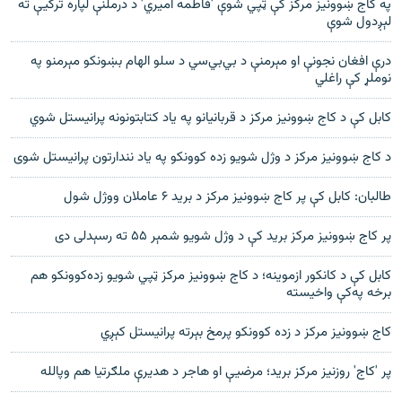
په کاج ښوونیز مرکز کې ټپي شوې 'فاطمه امیري' د درملنې لپاره ترکیې ته
لېږدول شوې
درې افغان نجونې او مېرمنې د بي‌بي‌سي د سلو الهام بښونکو مېرمنو په
نوملړ کې راغلي
کابل کې د کاج ښوونیز مرکز د قربانیانو په یاد کتابتونونه پرانیستل شوي
د کاج ښوونیز مرکز د وژل شویو زده کوونکو په یاد نندارتون پرانیستل شوی
طالبان: کابل کې پر کاج ښوونیز مرکز د برید ۶ عاملان ووژل شول
پر کاج ښوونيز مرکز بريد کې د وژل شويو شمېر ۵۵ ته رسېدلی دی
کابل کې د کانکور ازموينه؛ د کاج ښوونيز مرکز ټپي شويو زده‌کوونکو هم
برخه په‌کې واخيسته
کاج ښوونیز مرکز د زده کوونکو پرمخ بېرته پرانیستل کېږي
پر 'کاج' روزنیز مرکز برید؛ مرضیې او هاجر د هدیرې ملګرتیا هم وپالله