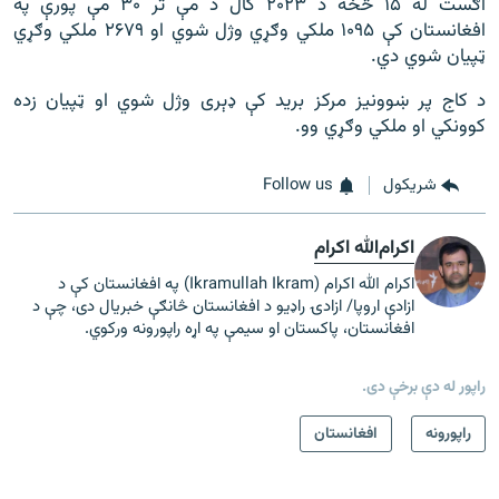
اګست له ۱۵ څخه د ۲۰۲۳ کال د مې تر ۳۰ مې پورې په
افغانستان کې ۱۰۹۵ ملکي وګړي وژل شوي او ۲۶۷۹ ملکي وګړي
ټپیان شوي دي.
د کاج پر ښوونیز مرکز برید کې ډېری وژل شوي او ټپیان زده
کوونکي او ملکي وګړي وو.
شريکول
Follow us
اکرام‌الله اکرام
اکرام الله اکرام (Ikramullah Ikram) په افغانستان کې د
ازادې اروپا/ ازادۍ راډیو د افغانستان څانګې خبریال دی، چې د
افغانستان، پاکستان او سیمې په اړه راپورونه ورکوي.
راپور له دې برخې دی.
راپورونه
افغانستان