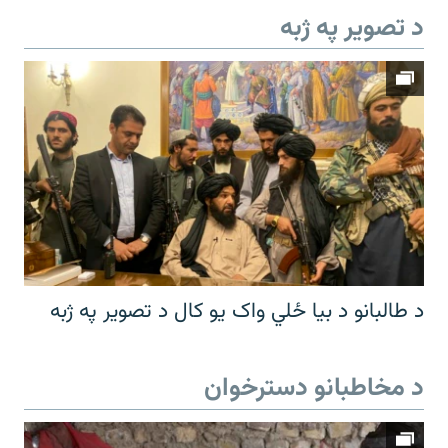
د تصویر په ژبه
د طالبانو د بیا ځلي واک یو کال د تصویر په ژبه
د مخاطبانو دسترخوان