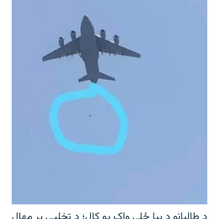
د طالبانو د بیا ځلي واک یو کال؛ د تخلیې پر مهال