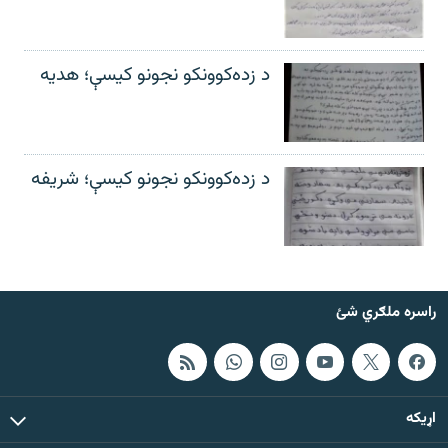
د زده‌کوونکو نجونو کیسې؛ هدیه
د زده‌کوونکو نجونو کیسې؛ شریفه
راسره ملګري شئ
اړيکه