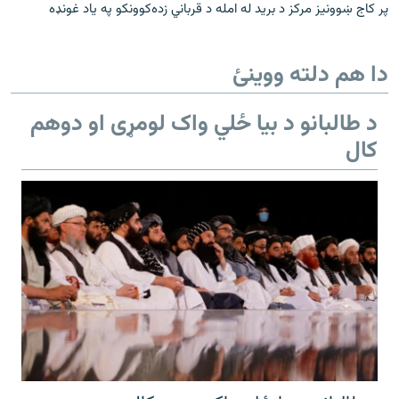
پر کاج ښوونيز مرکز د بريد له امله د قرباني زده‌کوونکو په ياد غونډه
دا هم دلته ووینئ
د طالبانو د بیا ځلي واک لومړی او دوهم
کال