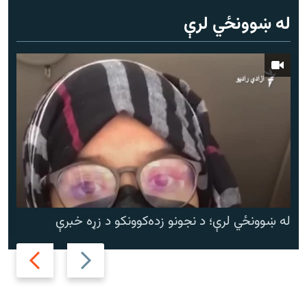
له ښوونځي لرې
له ښوونځي لرې؛ د نجونو زده‌کوونکو د زړه خبرې
Next
Previous
slide
slide