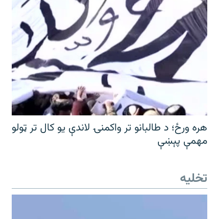
هره ورځ؛ د طالبانو تر واکمنۍ لاندې یو کال تر ټولو
مهمې پېښې
تخلیه