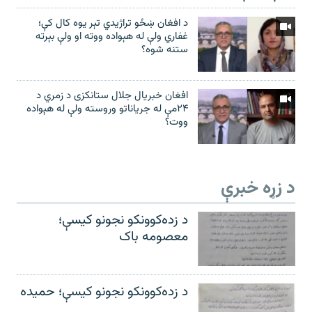
د افغان ښځو تراژیدي تېر یوه کال کې؛
غفاري ولې له هېواده ووته او ولې بېرته
ستنه شوه؟
افغان خبریال جلال ستانکزی د زمري د
۲۴مې له جریاناتو وروسته ولې له هېواده
ووت؟
د زړه خبرې
د زده‌کوونکو نجونو کیسې؛
معصومه باک
د زده‌کوونکو نجونو کیسې؛ حمیده