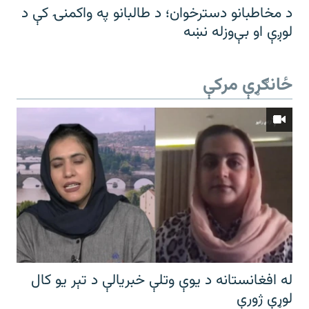
د مخاطبانو دسترخوان؛ د طالبانو په واکمنۍ کې د
لوږې او بې‌وزله نښه
ځانګړې مرکې
له افغانستانه د یوې وتلې خبریالې د تېر يو کال
لوړې ژورې