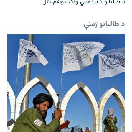
د طالبانو د بیا ځلي واک دوهم کال
د طالبانو ژمنې