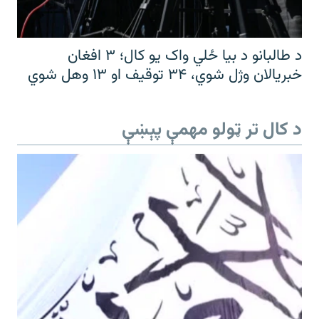
د طالبانو د بیا ځلي واک یو کال؛ ۳ افغان
خبریالان وژل شوي، ۳۴ توقیف او ۱۳ وهل شوي
د کال تر ټولو مهمې پېښې