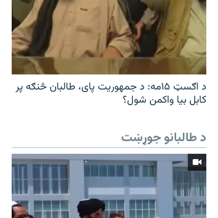
د اګسټ ۱۵مه: د جمهوریت پای، طالبان څنګه پر
کابل بیا واکمن شول؟
د طالبانو جوړښت