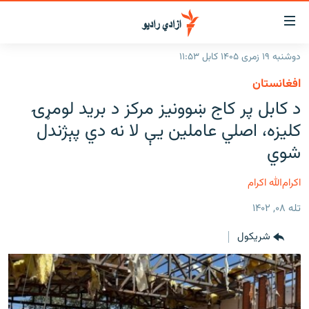
اسرسۍ
ړ
دوشنبه ۱۹ زمری ۱۴۰۵ کابل ۱۱:۵۳
ېنکونه
کورپاڼه
افغانستان
صلي
راپورونه
د کابل پر کاج ښوونیز مرکز د برید لومړۍ
تن
خبرونه
افغانستان
کلیزه، اصلي عاملین یې لا نه دي پېژندل
ه
رتلل
د خپرونو جدول
شوي
سیمه
افغانستان
صلي
مرکې
نړۍ
منځنی ختیځ
ېنو
اکرام‌الله اکرام
ه
اونیزې خپرونې
نړۍ
رتلل
تله ۰۸, ۱۴۰۲
انځوریزه برخه
شريکول
ټون
ورزش
اڼې
ه
د کډوالۍ بحران
راجعه
'کووېډ-۱۹'