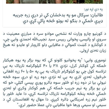
په دې اړه نور:
طالبان: سږکال مو په بدخشان کې تر درې زره جریبه
ډېرې ځمکې د بنګو له بوټو څخه پاکې کړي دي
د کورنیو چارو وزارت له نشه‌‌‌‌يي موادو سره د مبارزې معينیت د
سروې او پاليسۍ پخوانی ريیس سید نجیب‌‌‌الله احمدي وايي چې،
د کوکنارو د کښت کموالي د مافیايي ډلو کاروبار او عایدو ته هیڅ
زیان نه‌‌‌‌دی اړولی.
نوموړی وايي: "په پخوانیو کلونو کې که یوه بزګر په یوه هيکټار
ځمکه کې کوکنار کرل، نژدې ۳۸ یا ۴۰ کیلوګرامه تاریاک به یې
ترلاسه کول چې یو کیلوګرام تاریاک به یې په ۵۰ یا ۶۰ زره افغانۍ
خرڅول، له‌‌دې لارې به یې له نژدې دوه زره او درې سوه څخه
نیولې بیا تر دوه زره او څلور سوه ډالرو پورې پیسې ګټلې، خو که
نن یو بزګر په نیم جریب ځمکه کې هم کوکنار وکري او له‌‌‌دې
ځمکې څخه پنځه کیلوګرامه تاریاک ترلاسه کړي، دا عاید څلور یا
څلور نیم زره امریکايي ډالره کېږي. دا مهال په افغانستان کې د
سيمې او سيمې ورها خوا مافيايي ډلې عملا حضور لري."