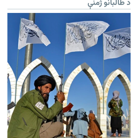
د طالبانو ژمنې