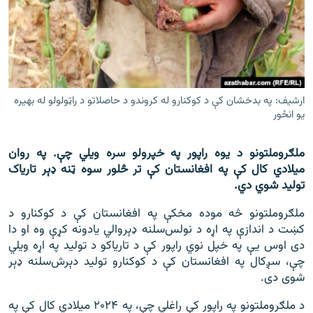
اړیکه
دري پاڼه
Azadi English
ارشیف: په بدخشان کې د کوکنارو له کروندو د حاصلاتو د راټولولو له بهیره
راسره ملګري شئ
یو انځور
ملګروملتونو د یوه راپور په خپرولو سره ویلي چې. په روان
میلادي کال کې په افغانستان کې تر څلور سوه ټنه ډېر تاریاک
د ازادې اروپا/ ازادي راډيو ټولې پاڼې
تولید شوي دي.
ملګروملتونو څه موده مخکې په افغانستان کې د کوکنارو د
کښت د اندازې په اړه د نولس‌سلنه ډېروالي یادونه کړې وه او دا
دی اوس یې په خپل نوي راپور کې د تاریاکو د تولید په اړه ويلي
چې، سږکال په افغانستان کې د کوکنارو تولید دېرش‌سلنه ډېر
شوی دی.
د ملګروملتونو په راپور کې راغلي چې، په ۲۰۲۴ میلادي کال کې په