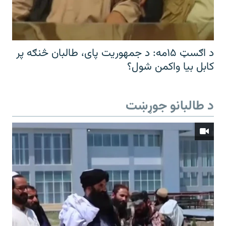
د اګسټ ۱۵مه: د جمهوریت پای، طالبان څنګه پر
کابل بیا واکمن شول؟
د طالبانو جوړښت