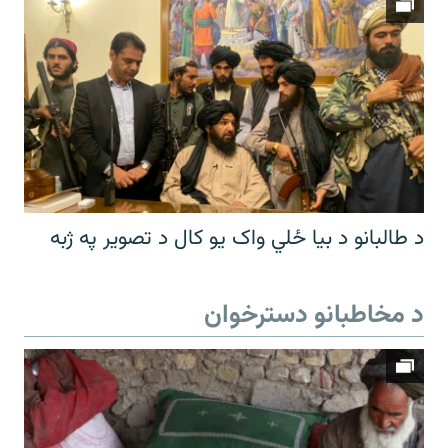
د طالبانو د بیا ځلي واک یو کال د تصویر په ژبه
د مخاطبانو دسترخوان