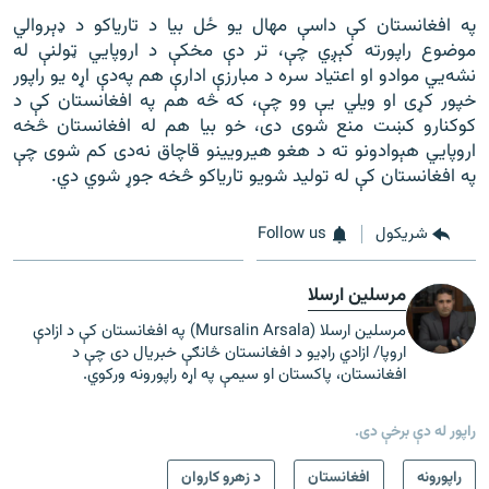
په افغانستان کې داسې مهال یو ځل بیا د تاریاکو د ډېروالي
موضوع راپورته کېږي چې، تر دې مخکې د اروپايي ټولنې له
نشه‌‌‌يي موادو او اعتیاد سره د مبارزې ادارې هم په‌‌دې اړه یو راپور
خپور کړی او ويلي یې وو چې، که څه هم په افغانستان کې د
کوکنارو کښت منع شوی دی، خو بیا هم له افغانستان څخه
اروپايي هېوادونو ته د هغو هیرويينو قاچاق نه‌‌‌دی کم شوی چې
په افغانستان کې له تولید شویو تاریاکو څخه جوړ شوي دي.
شريکول
Follow us
مرسلین ارسلا
مرسلین ارسلا (Mursalin Arsala) په افغانستان کې د ازادې
اروپا/ ازادي راډیو د افغانستان څانګې خبریال دی چې د
افغانستان، پاکستان او سیمې په اړه راپورونه ورکوي.
راپور له دې برخې دی.
راپورونه
افغانستان
د زهرو کاروان