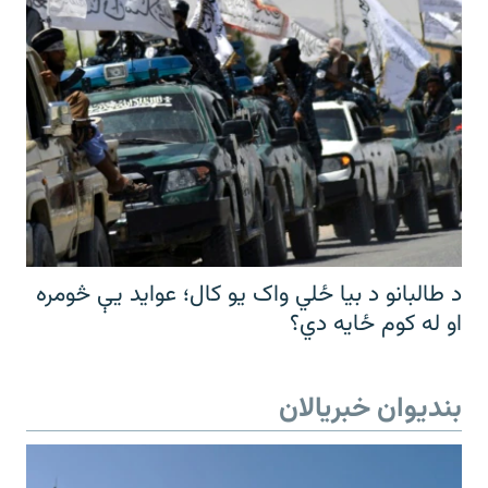
د طالبانو د بیا ځلي واک یو کال؛ عواید یې څومره
او له کوم ځایه دي؟
بندیوان خبریالان