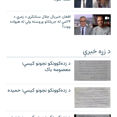
افغان خبریال جلال ستانکزی د زمري د
۲۴مې له جریاناتو وروسته ولې له هېواده
ووت؟
د زړه خبرې
د زده‌کوونکو نجونو کیسې؛
معصومه باک
د زده‌کوونکو نجونو کیسې؛ حمیده