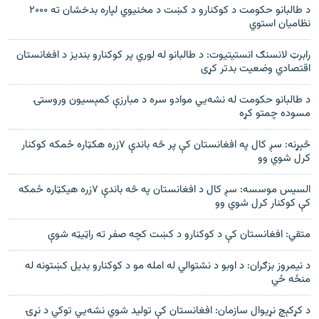
د طالبانو حکومت د کوکنارو د کښت د مخنيوي لپاره بدخشان ته ۲۰۰۰
نظامیان استوي
رابرټ لانسنګ انستيتيوت: د طالبانو له لوري پر کوکنارو بنديز د افغانستان
اقتصادي وضعيت بدتر کړی
د طالبانو حکومت له نشه‌يي موادو سره د مبارزې کمېسیون وروستۍ
مسوده چمتو کړه
څېړنه: سږ کال په افغانستان کې پر څه باندې ۷زره هکټاره ځمکه کوکنار
کرل شوي وو
السيس موسسه: سږ کال د افغانستان په څه باندې ۷زره هیکټاره ځمکه
کې کوکنار کرل شوي وو
متقي: افغانستان کې د کوکنارو د کښت کچه صفر ته راټيټه شوې
د نیمروز بزګران: د اوبو د نشتوالي له امله مو د کوکنارو بدیل کښتونه له
منځه ځي
د کړکېچ نړيوال سازمان: افغانستان کې توليد شوي نشه‌يي توکي د نړۍ