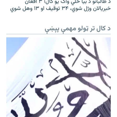
د طالبانو د بیا ځلي واک یو کال؛ ۳ افغان
خبریالان وژل شوي، ۳۴ توقیف او ۱۳ وهل شوي
د کال تر ټولو مهمې پېښې