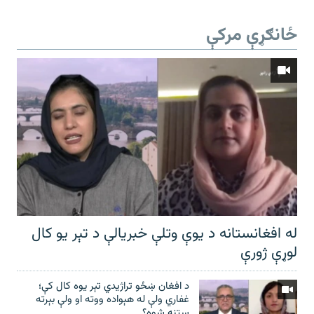
ځانګړې مرکې
له افغانستانه د یوې وتلې خبریالې د تېر يو کال
لوړې ژورې
د افغان ښځو تراژیدي تېر یوه کال کې؛
غفاري ولې له هېواده ووته او ولې بېرته
ستنه شوه؟