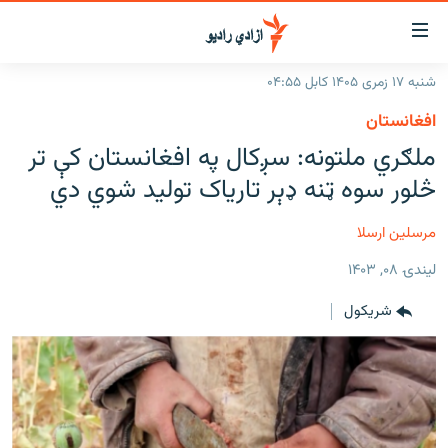
اسرسۍ
ړ
شنبه ۱۷ زمری ۱۴۰۵ کابل ۰۴:۵۵
ېنکونه
کورپاڼه
افغانستان
صلي
راپورونه
ملګري ملتونه: سږکال په افغانستان کې تر
تن
خبرونه
افغانستان
څلور سوه ټنه ډېر تاریاک تولید شوي دي
ه
رتلل
د خپرونو جدول
سیمه
افغانستان
صلي
مرسلین ارسلا
مرکې
نړۍ
منځنی ختیځ
ېنو
لیندۍ ۰۸, ۱۴۰۳
ه
اونیزې خپرونې
نړۍ
رتلل
شريکول
انځوریزه برخه
ټون
ورزش
اڼې
ه
د کډوالۍ بحران
راجعه
'کووېډ-۱۹'