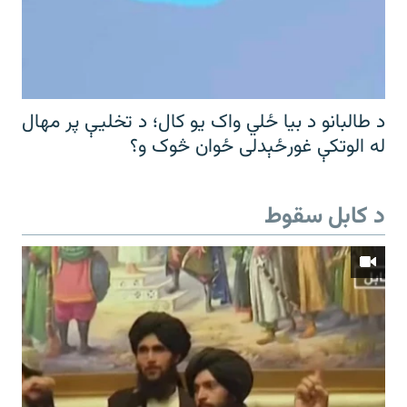
د طالبانو د بیا ځلي واک یو کال؛ د تخلیې پر مهال
له الوتکې غورځېدلی ځوان څوک و؟
د کابل سقوط