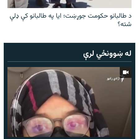
د طالبانو حکومت جوړښت؛ ایا په طالبانو کې ډلې
شته؟
له ښوونځي لرې