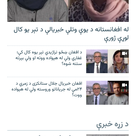
له افغانستانه د یوې وتلې خبریالې د تېر يو کال
لوړې ژورې
د افغان ښځو تراژیدي تېر یوه کال کې؛
غفاري ولې له هېواده ووته او ولې بېرته
ستنه شوه؟
افغان خبریال جلال ستانکزی د زمري د
۲۴مې له جریاناتو وروسته ولې له هېواده
ووت؟
د زړه خبرې