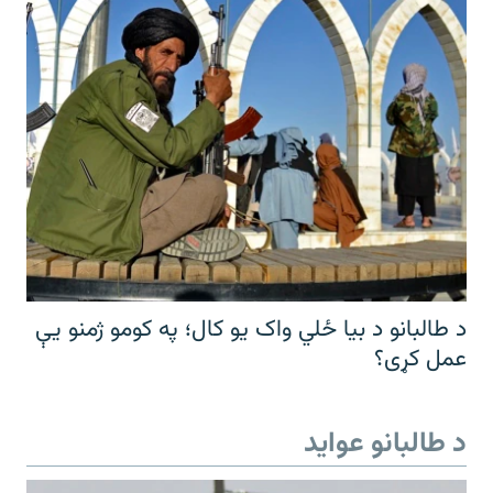
د طالبانو د بیا ځلي واک یو کال؛ په کومو ژمنو یې
عمل کړی؟
د طالبانو عواید