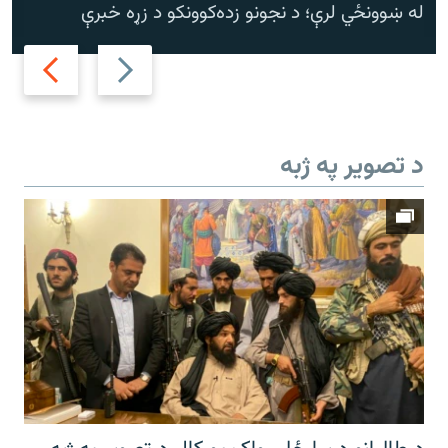
له ښوونځي لرې؛ د نجونو زده‌کوونکو د زړه خبرې
Next
Previous
slide
slide
د تصویر په ژبه