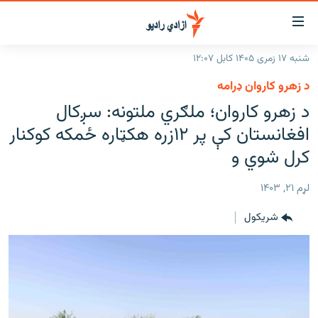
اسرسۍ
ړ
شنبه ۱۷ زمری ۱۴۰۵ کابل ۱۲:۰۷
ېنکونه
کورپاڼه
د زهرو کاروان ډرامه
صلي
راپورونه
د زهرو کاروان؛ ملګري ملتونه: سږکال
تن
خبرونه
افغانستان
افغانستان کې پر ۱۲زره هکټاره ځمکه کوکنار
ه
رتلل
د خپرونو جدول
کرل شوي و
سیمه
افغانستان
صلي
مرکې
نړۍ
منځنی ختیځ
ېنو
لړم ۲۱, ۱۴۰۳
ه
اونیزې خپرونې
نړۍ
رتلل
شريکول
انځوریزه برخه
ټون
ورزش
اڼې
ه
د کډوالۍ بحران
راجعه
'کووېډ-۱۹'