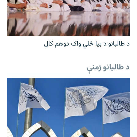
د طالبانو د بیا ځلي واک دوهم کال
د طالبانو ژمنې