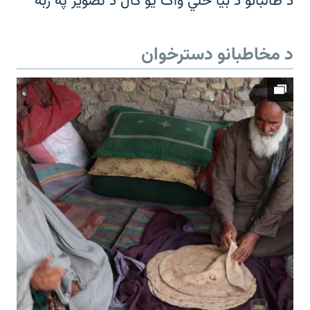
د طالبانو د بیا ځلي واک یو کال د تصویر په ژبه
د مخاطبانو دسترخوان