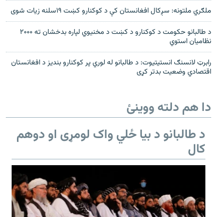
ملګري ملتونه: سږکال افغانستان کې د کوکنارو کښت ۱۹سلنه زيات شوی
د طالبانو حکومت د کوکنارو د کښت د مخنيوي لپاره بدخشان ته ۲۰۰۰
نظامیان استوي
رابرټ لانسنګ انستيتيوت: د طالبانو له لوري پر کوکنارو بنديز د افغانستان
اقتصادي وضعيت بدتر کړی
دا هم دلته ووینئ
د طالبانو د بیا ځلي واک لومړی او دوهم
کال