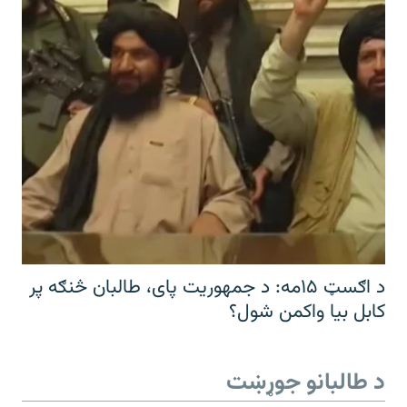
د اګسټ ۱۵مه: د جمهوریت پای، طالبان څنګه پر
کابل بیا واکمن شول؟
د طالبانو جوړښت