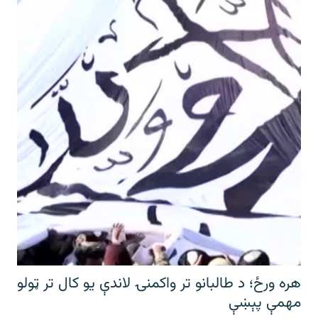
هره ورځ؛ د طالبانو تر واکمنۍ لاندې یو کال تر ټولو
مهمې پېښې