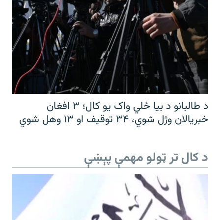
د طالبانو د بیا ځلي واک یو کال؛ ۳ افغان
خبریالان وژل شوي، ۳۴ توقیف او ۱۳ وهل شوي
د کال تر ټولو مهمې پېښې