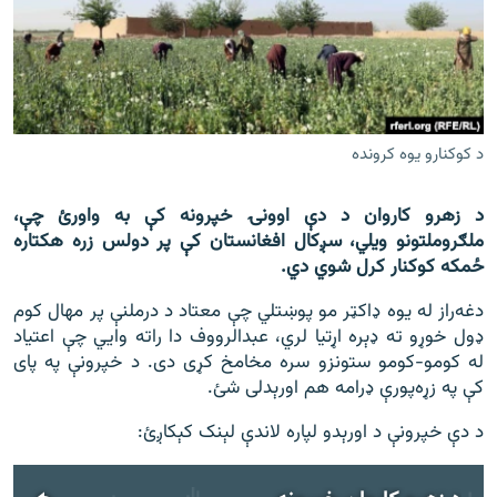
اړیکه
دري پاڼه
Azadi English
د کوکنارو يوه کرونده
راسره ملګري شئ
د زهرو کاروان د دې اوونۍ خپرونه کې به واورئ چې،
ملګروملتونو ويلي، سږکال افغانستان کې پر دولس زره هکتاره
ځمکه کوکنار کرل شوي دي.
د ازادې اروپا/ ازادي راډيو ټولې پاڼې
دغه‌راز له يوه ډاکټر مو پوښتلي چې معتاد د درملنې پر مهال کوم
ډول خوړو ته ډېره اړتيا لري، عبدالرووف دا راته وايي چې اعتياد
له کومو-کومو ستونزو سره مخامخ کړی دی. د خپرونې په پای
کې په زړه‌پورې ډرامه هم اورېدلی شئ.
د دې خپرونې د اورېدو لپاره لاندې لېنک کېکاږئ: