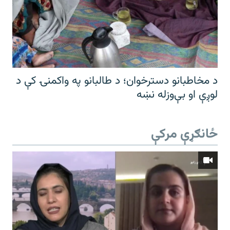
د مخاطبانو دسترخوان؛ د طالبانو په واکمنۍ کې د
لوږې او بې‌وزله نښه
ځانګړې مرکې