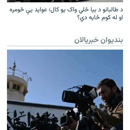
د طالبانو د بیا ځلي واک یو کال؛ عواید یې څومره
او له کوم ځایه دي؟
بندیوان خبریالان