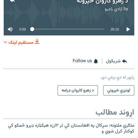
د زهرو کاروان خپرونه
by
ازادي راډیو
No media source currently available
0:00
26:10
مستقیم لېنک
شريکول
Follow us
راپور له دې برخې دی.
اونېزې خپرونې
د زهرو کاروان ډرامه
اړوند مطالب
ملګري ملتونه: سږکال په افغانستان کې تر ۱۲زره هیکټاره ډېرو ځمکو کې
کوکنار کرل شوي و