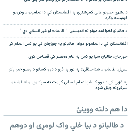
د بشري حقونو عالي کمېشنرۍ په افغانستان کې د اعدامونو د ودرولو
غوښتنه وکړه
د طالبانو لخوا اعدامونو ته اندېښنې؛ " ظالمانه او غیر انساني دي "
افغانستان کې د اعدامونو دوام؛ طالبانو په جوزجان کې یو کس اعدام کړ
جوزجان: طالبان سبا یو کس په عام محضر کې قصاص کوي
سرپل: طالبانو د «بداخلاقۍ» په تور په دُرو د دوو کسانو د وهلو خبر وکړ
په غزني کې د دوو کسانو اعدام انساني کرامت ته سپکاوی او له قوانینو
سرغړونه وبلل شوه
دا هم دلته ووینئ
د طالبانو د بیا ځلي واک لومړی او دوهم