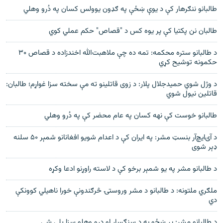
طالبانو ننګرهار کې د يوې ښځې په ګډون يوولس کسان په دُرو وهلي
طالبان نن پکتيا کې پر يوه کس د "قصاص" حکم عملي کوي
د طالبانو ستره محکمه: تمه ده چې ملاهبت‌الله اخندزاده د قصاص ۳۰
حکمونه توشیح کړي
د وژل شوي حميدجلال پلار: د زوی قاتلينو ته مې سخته سزا غواړم؛ طالبان:
قاتلين نيول شوي
طالبانو خوست کې نهه کسان په عام محضر کې په دُرو وهلي
د آی‌ایچ‌آر بنسټ مشر: په ایران کې د اعدام شویو افغانانو شمېر ۵۰ سلنه
ډېر شوی
د طالبانو مشر په یو شمېر برخو کې د لاسته راوړنو ادعا وکړه
ملګري ملتونه: د طالبانو د مشر وروستۍ څرګندونې خورا ناهیلي کوونکې
دي
د طالبانو مشر: پر ښځو به د سنګسار او درو وهلو سزا پلې شي