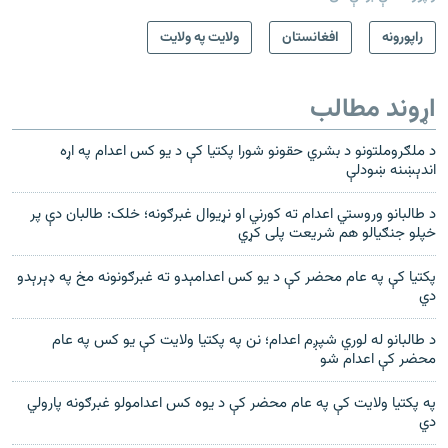
راپورونه
افغانستان
ولایت په ولایت
اړوند مطالب
د ملګروملتونو د بشري حقونو شورا پکتيا کې د يو کس اعدام په اړه
اندېښنه ښودلې
د طالبانو وروستي اعدام ته کورني او نړيوال غبرګونه؛ خلک: طالبان دې پر
خپلو جنګيالو هم شريعت پلی کړي
پکتيا کې په عام محضر کې د يو کس اعدامېدو ته غبرګونونه مخ په ډېرېدو
دي
د طالبانو له لوري شپږم اعدام؛ نن په پکتیا ولایت کې یو کس په عام
محضر کې اعدام شو
په پکتیا ولایت کې په عام محضر کې د یوه کس اعدامولو غبرګونه پارولي
دي