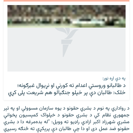
په دې اړه نور:
د طالبانو وروستي اعدام ته کورني او نړيوال غبرګونه؛
خلک: طالبان دې پر خپلو جنګيالو هم شريعت پلی کړي
د رواداري په نوم د بشري حقونو د یوه سازمان مسوولې او په تېر
جمهوري نظام کې د بشري حقونو د خپلواک کمېسیون پخوانې
مشرې شهرزاد اکبر ازادي راډيو ته وویل: "له بده‌‌‌مرغه دا د بشري
حقونو ضد عمل دی او دا چې طالبان دې پرېکړې ته څنګه رسیږي