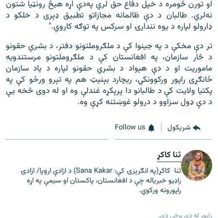
او تورن څومره د خپل دفاع حق لري په‌دې اړه هیڅ رونټیا شتون
نه‌لري. طالبان د دې ظالمانه مجازاتو تطبیق ډېری د خلکو د
ډارولو لپاره د یوه نندارۍ او سرکس په توګه کاروي."
تر دې مخکې د په جینوا کې د ملګروملتونو دفتر، د بشري حقونو
د څار سازمان، په افغانستان کې د ملګروملتونو مرستندویه
ماموریت او د دې هېواد د بشري حقونو لپاره د یاد سازمان
ځانګړی راپور ورکوونکي، ریچارد بېنيټ هم په تېرو ورځو کې په
پکتیا ولایت کې د طالبانو دا پرېکړه غندلې وه او له دوی څخه یې
د دې ډول سزاوو د درولو غوښتنه کړې وه.
شريکول
Follow us
ثنا کاکړ
ثنا کاکړ(په انګرېزۍ کې: Sana Kakar) د ازادې اروپا/ ازادۍ
راډیو خبریاله چې د افغانستان، پاکستان او سیمې په اړه
راپورونه ورکوي.
راپور له دې برخې دی.