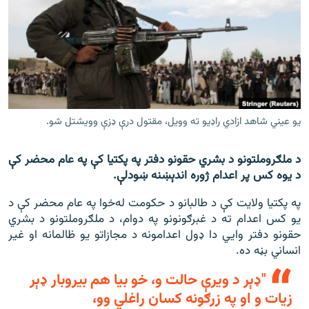
اړیکه
دري پاڼه
Azadi English
راسره ملګري شئ
يو عيني شاهد ازادي راډيو ته وويل، مقتول درې ډزې وويشتل شو.
د ملګروملتونو د بشري حقونو دفتر په پکتیا کې په عام محضر کې
د ازادې اروپا/ ازادي راډيو ټولې پاڼې
د یوه کس پر اعدام ژوره اندېښنه ښودلې.
په پکتیا ولایت کې د طالبانو د حکومت له‌خوا په عام محضر کې د
یو کس اعدام ته د غبرګونونو په دوام، د ملګروملتونو د بشري
حقونو دفتر وايي دا ډول اعدامونه د مجازاتو یو ظالمانه او غیر
انساني بڼه ده.
"ډېر د ویرې حالت و، خو بیا هم بیروبار ډېر
زیات و او په زرګونه کسان راغلي وو،