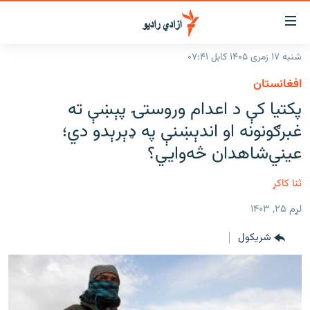
اسرسۍ
ړ
شنبه ۱۷ زمری ۱۴۰۵ کابل ۰۷:۴۱
ېنکونه
کورپاڼه
افغانستان
صلي
راپورونه
پکتيا کې د اعدام وروستۍ پېښې ته
تن
خبرونه
افغانستان
غبرګونونه او اندېښنې په ډېرېدو دي؛
ه
رتلل
د خپرونو جدول
عيني‌شاهدان څه‌وايي؟
سیمه
افغانستان
صلي
مرکې
نړۍ
منځنی ختیځ
ېنو
ثنا کاکړ
ه
اونیزې خپرونې
نړۍ
رتلل
لړم ۲۵, ۱۴۰۳
انځوریزه برخه
شريکول
ټون
ورزش
اڼې
ه
د کډوالۍ بحران
راجعه
'کووېډ-۱۹'