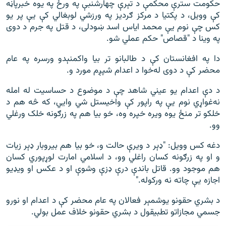
حکومت سترې محکمې د تېرې چهارشنبې په ورځ په یوه خبرپاڼه
کې وویل، د پکتیا د مرکز ګردیز په ورزشي لوبغالي کې یې پر یو
کس چې نوم یې محمد ایاس اسد ښودلی، د قتل په جرم د دوی
په وینا د "قصاص" حکم عملي شو.
دا په افغانستان کې د طالبانو تر بیا واکمنېدو ورسره په عام
محضر کې د دوی له‌‌‌خوا د اعدام شپږم مورد و.
د دې اعدام یو عیني شاهد چې د موضوع د حساسیت له امله
نه‌‌‌غواړي نوم یې په راپور کې واخیستل شي وايي، که څه هم د
خلکو تر منځ یوه ویره خپره وه، خو بیا هم په زرګونه خلک ورغلي
وو.
دغه کس وويل: "ډېر د ویرې حالت و، خو بیا هم بیروبار ډېر زیات
و او په زرګونه کسان راغلي وو، د اسلامي امارت لوړپوري کسان
هم موجود وو. قاتل باندې درې ډزې وشوې او د عکس او ویډیو
اجازه یې چاته نه ورکوله."
د بشري حقونو یوشمېر فعالان په عام محضر کې د اعدام او نورو
جسمي مجازاتو تطبیقول د بشري حقونو خلاف عمل بولي.