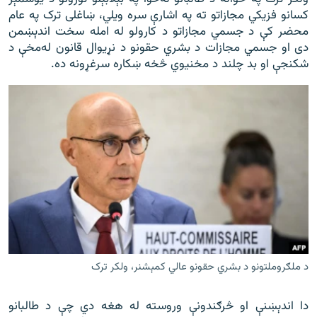
کسانو فزیکي مجازاتو ته په اشارې سره ویلي، ښاغلی ترک په عام
محضر کې د جسمي مجازاتو د کارولو له امله سخت اندېښمن
دی او جسمي مجازات د بشري حقونو د نړیوال قانون له‌‌‌مخې د
شکنجې او بد چلند د مخنیوي څخه ښکاره سرغړونه ده.
د ملګروملتونو د بشري حقونو عالي کمېشنر، ولکر ترک
دا اندېښنې او څرګندونې وروسته له هغه دي چې د طالبانو