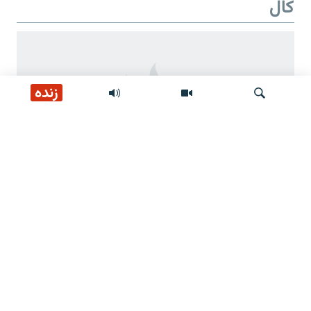
کال
زنده
لټون
د طالبانو د بیا ځلي واک دوهم کال
د طالبانو ژمنې