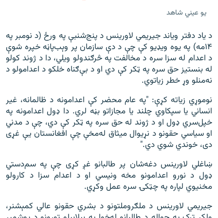
يو عيني شاهد
د یاد دفتر ویاند جیریمي لاورینس د پنج‌شنبې په ورځ (د نومبر په
۱۴مه) په یوه ویډیو کې چې د دې سازمان پر وېب‌پاڼه خپره شوې
د اعدام له سزا سره د مخالفت په څرګندولو ویلي، دا د ژوند کولو
له بنستیز حق سره په ټکر کې دي او د بې‌‌‌ګناه خلکو د اعدامولو د
نه‌منلو وړ خطر زیاتوي.
نوموړي زیاته کړې: "په عام محضر کې اعدامونه د ظالمانه، غیر
انساني یا سپکاوي چلند یا مجازاتو بڼه لري. دا ډول اعدامونه په
خپل‌‌‌‌سري ډول او د ژوند له حق سره په ټکر کې دي، چې د مدني
او سیاسي حقونو د نړیوال میثاق له‌‌‌‌‌‌مخې چې افغانستان یې غړی
دی، خوندي شوي دي."
ښاغلي لاورینس دغه‌‌‌شان پر طالبانو غږ کړی چې په سم‌دستي
ډول د نورو اعدامونو مخه ونیسي او د اعدام سزا د کارولو
مخنیوي لپاره په چټکۍ سره عمل وکړي.
جیریمي لاورینس د ملګروملتونو د بشري حقونو عالي کمېشنر،
ولکر ترک په حواله د طالبانو له‌خوا په بېلابېلو تورونو د یوشمېر